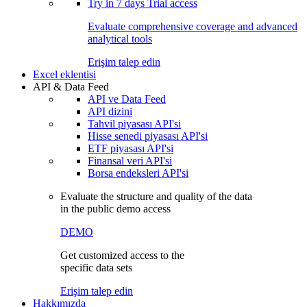
Try in
7 days
Trial access
Evaluate comprehensive coverage and advanced
analytical tools
Erişim talep edin
Excel eklentisi
API & Data Feed
API ve Data Feed
API dizini
Tahvil piyasası API'si
Hisse senedi piyasası API'si
ETF piyasası API'si
Finansal veri API'si
Borsa endeksleri API'si
Evaluate the structure and quality of the data
in the public demo access
DEMO
Get customized access to the
specific data sets
Erişim talep edin
Hakkımızda