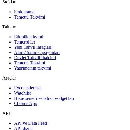
Stoklar
Stok arama
Temettü Takvimi
Takvim
Etkinlik takvimi
Temerrütler
Yeni Tahvil İhraçları
Alım / Satım Opsiyonları
Devlet Tahvili İhaleleri
Temettü Takvimi
Yatırımcının takvimi
Araçlar
Excel eklentisi
Watchlist
Hisse senedi ve tahvil widget'ları
Cbonds App
API
API ve Data Feed
API dizini