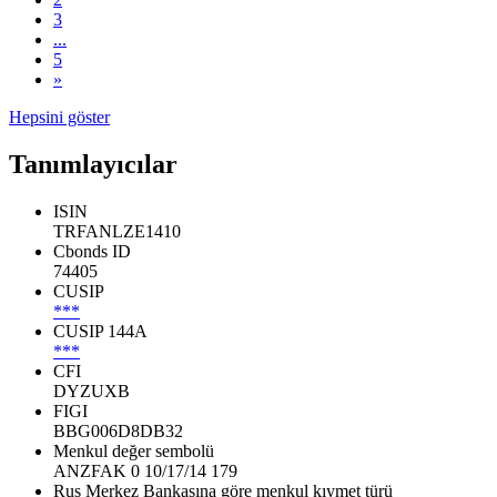
3
...
5
»
Hepsini göster
Tanımlayıcılar
ISIN
TRFANLZE1410
Cbonds ID
74405
CUSIP
***
CUSIP 144A
***
CFI
DYZUXB
FIGI
BBG006D8DB32
Menkul değer sembolü
ANZFAK 0 10/17/14 179
Rus Merkez Bankasına göre menkul kıymet türü