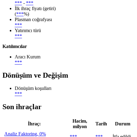
***
-
***
İlk ihraç fiyatı (getiri)
(
***
%)
Plasman coğrafyası
***
Yatırımcı türü
***
Katılımcılar
Aracı Kurum
***
Dönüşüm ve Değişim
Dönüşüm koşulları
***
Son ihraçlar
Hacim,
İhraç:
Tarih
Durum
milyon
Analiz Faktoring, 0%
***
***
İtfa edildi