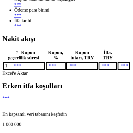
***
Ödeme para birimi
***
İtfa tarihi
***
Nakit akışı
#
Kupon
Kupon,
Kupon
İtfa,
geçerlilik süresi
%
tutarı, TRY
TRY
1
***
***
***
***
***
Excel'e Aktar
Erken itfa koşulları
***
En kapsamlı veri tabanını keşfedin
1 000 000