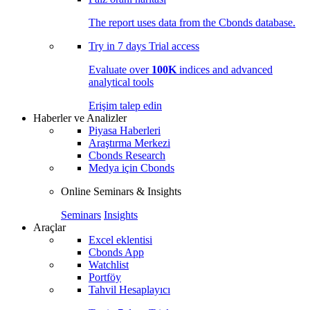
The report uses data from the Cbonds database.
Try in
7 days
Trial access
Evaluate over
100K
indices and advanced
analytical tools
Erişim talep edin
Haberler ve Analizler
Piyasa Haberleri
Araştırma Merkezi
Cbonds Research
Medya için Cbonds
Online Seminars & Insights
Seminars
Insights
Araçlar
Excel eklentisi
Cbonds App
Watchlist
Portföy
Tahvil Hesaplayıcı