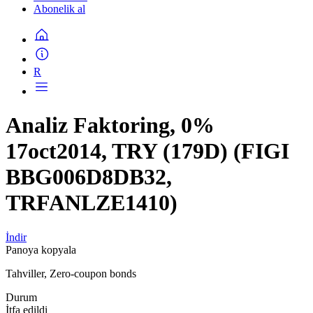
Abonelik al
R
Analiz Faktoring, 0%
17oct2014, TRY (179D) (FIGI
BBG006D8DB32,
TRFANLZE1410)
İndir
Panoya kopyala
Tahviller, Zero-coupon bonds
Durum
İtfa edildi