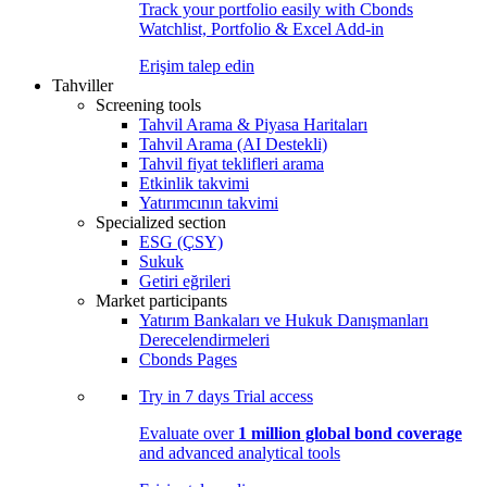
Track your portfolio easily with Cbonds
Watchlist, Portfolio & Excel Add-in
Erişim talep edin
Tahviller
Screening tools
Tahvil Arama & Piyasa Haritaları
Tahvil Arama (AI Destekli)
Tahvil fiyat teklifleri arama
Etkinlik takvimi
Yatırımcının takvimi
Specialized section
ESG (ÇSY)
Sukuk
Getiri eğrileri
Market participants
Yatırım Bankaları ve Hukuk Danışmanları
Derecelendirmeleri
Cbonds Pages
Try in
7 days
Trial access
Evaluate over
1 million global bond coverage
and advanced analytical tools