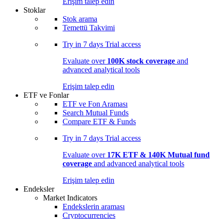
Erişim talep edin
Stoklar
Stok arama
Temettü Takvimi
Try in
7 days
Trial access
Evaluate over
100K stock coverage
and
advanced analytical tools
Erişim talep edin
ETF ve Fonlar
ETF ve Fon Araması
Search Mutual Funds
Compare ETF & Funds
Try in
7 days
Trial access
Evaluate over
17K ETF & 140K Mutual fund
coverage
and advanced analytical tools
Erişim talep edin
Endeksler
Market Indicators
Endekslerin araması
Cryptocurrencies