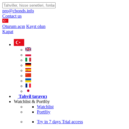
pro@cbonds.info
Contact us
Oturum açın
Kayıt olun
Kapat
Tahvil tarayıcı
Watchlist & Portföy
Watchlist
Portföy
Try in
7 days
Trial access