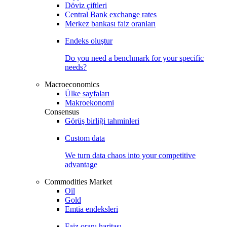
Döviz çiftleri
Central Bank exchange rates
Merkez bankası faiz oranları
Endeks oluştur
Do you need a benchmark for your specific
needs?
Macroeconomics
Ülke sayfaları
Makroekonomi
Consensus
Görüş birliği tahminleri
Custom data
We turn data chaos into your competitive
advantage
Commodities Market
Oil
Gold
Emtia endeksleri
Faiz oranı haritası