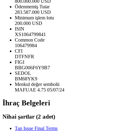
800.000.000 USD
Ödenmemiş Tutar
283.587.000 USD
Minimum işlem lotu
200.000 USD
ISIN
XS1064799841
Common Code
106479984
CFI
DTFNFR
FIGI
BBG006F6Y9B7
SEDOL
BM68YK9
Menkul değer sembolü
MAFUAE 4.75 05/07/24
İhraç Belgeleri
Nihai şartlar
(2 adet)
Tap Issue Final Terms