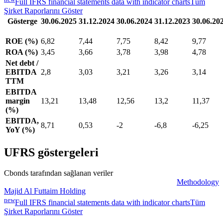
Full IFRS financial statements data with indicator charts
Tüm
Şirket Raporlarını Göster
Gösterge
30.06.2025
31.12.2024
30.06.2024
31.12.2023
30.06.20
ROE (%)
6,82
7,44
7,75
8,42
9,77
ROA (%)
3,45
3,66
3,78
3,98
4,78
Net debt /
EBITDA
2,8
3,03
3,21
3,26
3,14
TTM
EBITDA
margin
13,21
13,48
12,56
13,2
11,37
(%)
EBITDA,
8,71
0,53
-2
-6,8
-6,25
YoY (%)
UFRS göstergeleri
Cbonds tarafından sağlanan veriler
Methodology
Majid Al Futtaim Holding
new
Full IFRS financial statements data with indicator charts
Tüm
Şirket Raporlarını Göster