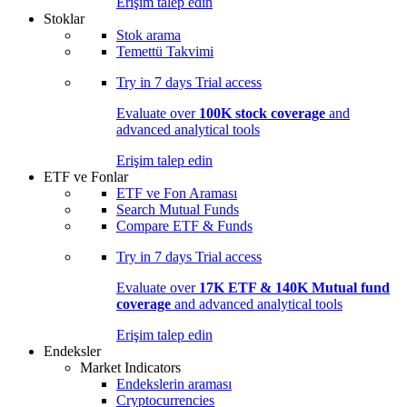
Erişim talep edin
Stoklar
Stok arama
Temettü Takvimi
Try in
7 days
Trial access
Evaluate over
100K stock coverage
and
advanced analytical tools
Erişim talep edin
ETF ve Fonlar
ETF ve Fon Araması
Search Mutual Funds
Compare ETF & Funds
Try in
7 days
Trial access
Evaluate over
17K ETF & 140K Mutual fund
coverage
and advanced analytical tools
Erişim talep edin
Endeksler
Market Indicators
Endekslerin araması
Cryptocurrencies