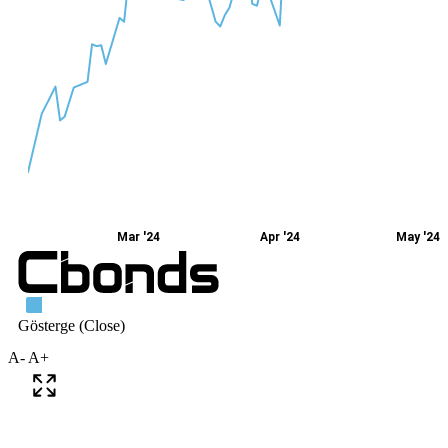
A-
A+