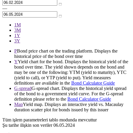
—
1М
3М
1Y
3Y
P
Bond price chart on the trading platform. Displays the
historical price of the bond over time
Y
Yield chart for the bond. Displays the historical yield of the
bond over time. The yield shown depends on the bond and
may be one of the following: YTM (yield to maturity), YTC
(yield to call), or YTP (yield to put). Yield measures
definitions are available in the
Bond Calculator Guide
G-spread
G-spread chart. Displays the historical yield spread
of the bond to a government yield curve. For the G-spread
definition please refer to the
Bond Calculator Guide
Map
Yield map. Displays an interactive yield vs. Macaulay
duration scatter plot for bonds issued by this issuer
Tüm işlem parametreleri tablo modunda mevcuttur
Şu tarihe ilişkin son veriler
06.05.2024