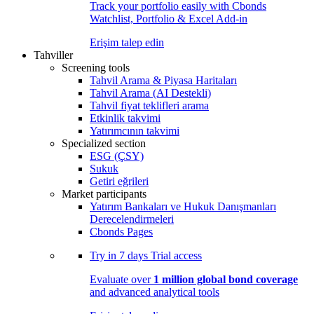
Track your portfolio easily with Cbonds
Watchlist, Portfolio & Excel Add-in
Erişim talep edin
Tahviller
Screening tools
Tahvil Arama & Piyasa Haritaları
Tahvil Arama (AI Destekli)
Tahvil fiyat teklifleri arama
Etkinlik takvimi
Yatırımcının takvimi
Specialized section
ESG (ÇSY)
Sukuk
Getiri eğrileri
Market participants
Yatırım Bankaları ve Hukuk Danışmanları
Derecelendirmeleri
Cbonds Pages
Try in
7 days
Trial access
Evaluate over
1 million global bond coverage
and advanced analytical tools