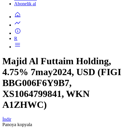
Abonelik al
R
Majid Al Futtaim Holding,
4.75% 7may2024, USD (FIGI
BBG006F6Y9B7,
XS1064799841, WKN
A1ZHWC)
İndir
Panoya kopyala