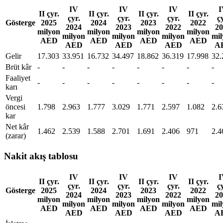
IV
IV
IV
I
II çyr.
II çyr.
II çyr.
II çyr.
çyr.
çyr.
çyr.
çy
Gösterge
2025
2024
2023
2022
2024
2023
2022
20
milyon
milyon
milyon
milyon
milyon
milyon
milyon
mil
AED
AED
AED
AED
AED
AED
AED
A
Gelir
17.303
33.951
16.732
34.497
18.862
36.319
17.998
32.
Brüt kâr
-
-
-
-
-
-
-
-
Faaliyet
-
-
-
-
-
-
-
-
karı
Vergi
öncesi
1.798
2.963
1.777
3.029
1.771
2.597
1.082
2.6
kar
Net kâr
1.462
2.539
1.588
2.701
1.691
2.406
971
2.4
(zarar)
Nakit akış tablosu
IV
IV
IV
I
II çyr.
II çyr.
II çyr.
II çyr.
çyr.
çyr.
çyr.
çy
Gösterge
2025
2024
2023
2022
2024
2023
2022
20
milyon
milyon
milyon
milyon
milyon
milyon
milyon
mil
AED
AED
AED
AED
AED
AED
AED
A