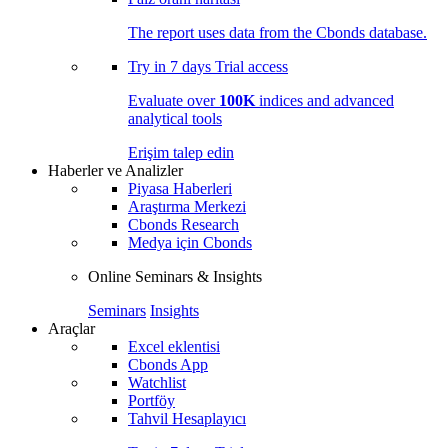
The report uses data from the Cbonds database.
Try in
7 days
Trial access
Evaluate over
100K
indices and advanced
analytical tools
Erişim talep edin
Haberler ve Analizler
Piyasa Haberleri
Araştırma Merkezi
Cbonds Research
Medya için Cbonds
Online Seminars & Insights
Seminars
Insights
Araçlar
Excel eklentisi
Cbonds App
Watchlist
Portföy
Tahvil Hesaplayıcı