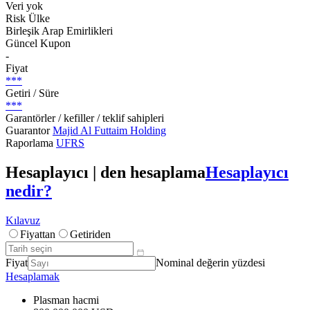
Veri yok
Risk Ülke
Birleşik Arap Emirlikleri
Güncel Kupon
-
Fiyat
***
Getiri / Süre
***
Garantörler / kefiller / teklif sahipleri
Guarantor
Majid Al Futtaim Holding
Raporlama
UFRS
Hesaplayıcı | den hesaplama
Hesaplayıcı
nedir?
Kılavuz
Fiyattan
Getiriden
Fiyat
Nominal değerin yüzdesi
Hesaplamak
Plasman hacmi