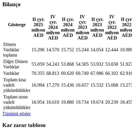
Bilanço
IV
IV
IV
II çyr.
II çyr.
II çyr.
II çyr
çyr.
çyr.
çyr.
Gösterge
2025
2024
2023
2022
2024
2023
2022
milyon
milyon
milyon
milyo
milyon
milyon
milyon
AED
AED
AED
AED
AED
AED
AED
Dönen
Varlıklar
15.296
14.570
15.752
15.244
14.054
12.444
10.98
toplamı
Diğer Dönen
55.059
54.243
53.868
54.505
53.932
53.658
51.92
Varlıklar
Varlıklar
70.355
68.813
69.620
69.749
67.986
66.102
62.91
Toplam kısa
vadeli
16.994
17.270
15.436
16.657
15.532
15.068
13.27
yükümlülükler
Toplam uzun
vadeli
16.954
16.610
19.880
19.734
19.674
20.239
18.45
yükümlülükler
Tümünü göster
Kar zarar tablosu