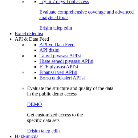
Try in
7 days
Trial access
Evaluate comprehensive coverage and advanced
analytical tools
Erişim talep edin
Excel eklentisi
API & Data Feed
API ve Data Feed
API dizini
Tahvil piyasası API'si
Hisse senedi piyasası API'si
ETF piyasası API'si
Finansal veri API'si
Borsa endeksleri API'si
Evaluate the structure and quality of the data
in the public demo access
DEMO
Get customized access to the
specific data sets
Erişim talep edin
Hakkımızda