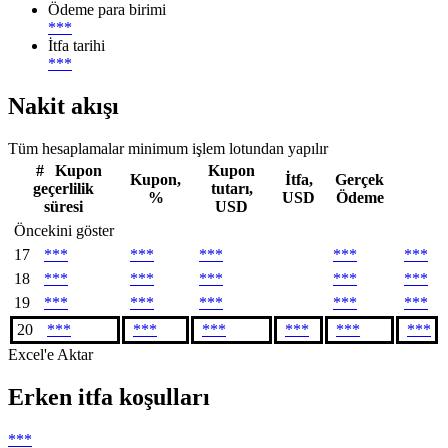
Ödeme para birimi
***
İtfa tarihi
***
Nakit akışı
Tüm hesaplamalar minimum işlem lotundan yapılır
#
Kupon
Kupon
Kupon,
İtfa,
Gerçek
geçerlilik
tutarı,
%
USD
Ödeme
süresi
USD
Öncekini göster
17
***
***
***
***
***
18
***
***
***
***
***
19
***
***
***
***
***
20
***
***
***
***
***
***
Excel'e Aktar
Erken itfa koşulları
***