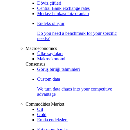
Döviz çiftleri
Central Bank exchange rates
Merkez bankası faiz oranları
Endeks oluştur
Do you need a benchmark for your specific
needs?
Macroeconomics
Ülke sayfaları
Makroekonomi
Consensus
Görüş birliği tahminleri
Custom data
We turn data chaos into your competitive
advantage
Commodities Market
Oil
Gold
Emtia endeksleri
Faiz oranı haritası