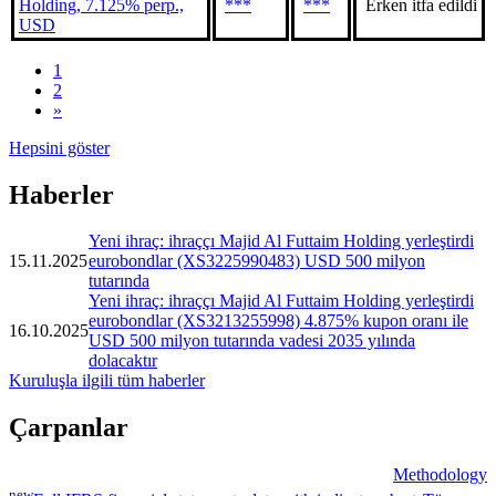
Holding, 7.125% perp.,
***
***
Erken itfa edildi
USD
1
2
»
Hepsini göster
Haberler
Yeni ihraç: ihraççı Majid Al Futtaim Holding yerleştirdi
15.11.2025
eurobondlar (XS3225990483) USD 500 milyon
tutarında
Yeni ihraç: ihraççı Majid Al Futtaim Holding yerleştirdi
eurobondlar (XS3213255998) 4.875% kupon oranı ile
16.10.2025
USD 500 milyon tutarında vadesi 2035 yılında
dolacaktır
Kuruluşla ilgili tüm haberler
Çarpanlar
Methodology
new