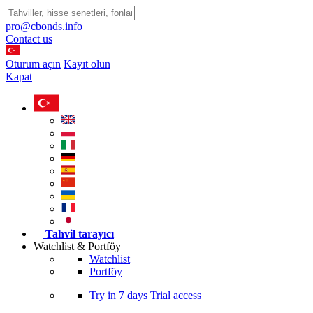
pro@cbonds.info
Contact us
Oturum açın
Kayıt olun
Kapat
Tahvil tarayıcı
Watchlist & Portföy
Watchlist
Portföy
Try in
7 days
Trial access