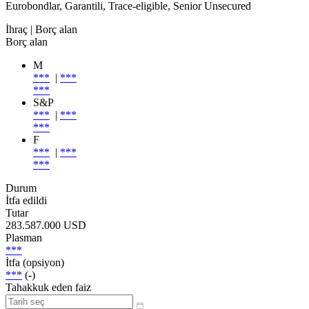
Eurobondlar, Garantili, Trace-eligible, Senior Unsecured
İhraç
| Borç alan
Borç alan
M
***
|
***
***
S&P
***
|
***
***
F
***
|
***
***
Durum
İtfa edildi
Tutar
283.587.000 USD
Plasman
***
İtfa (opsiyon)
***
(-)
Tahakkuk eden faiz