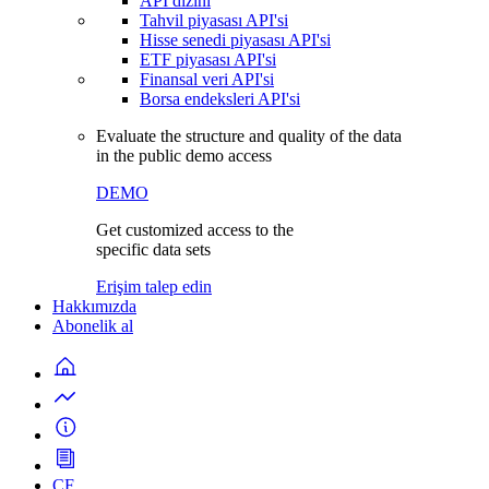
API dizini
Tahvil piyasası API'si
Hisse senedi piyasası API'si
ETF piyasası API'si
Finansal veri API'si
Borsa endeksleri API'si
Evaluate the structure and quality of the data
in the public demo access
DEMO
Get customized access to the
specific data sets
Erişim talep edin
Hakkımızda
Abonelik al
CF