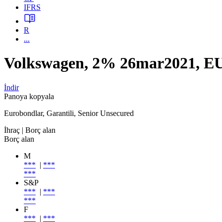
IFRS
R
...
Volkswagen, 2% 26mar2021, 
İndir
Panoya kopyala
Eurobondlar, Garantili, Senior Unsecured
İhraç
| Borç alan
Borç alan
M
***
|
***
***
S&P
***
|
***
***
F
***
|
***