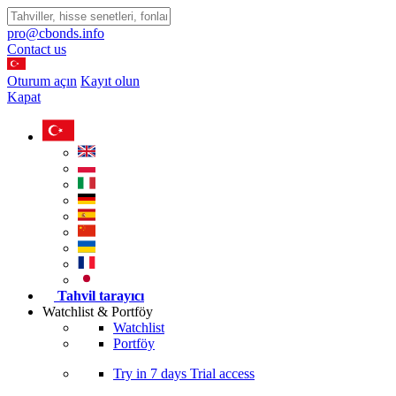
pro@cbonds.info
Contact us
Oturum açın
Kayıt olun
Kapat
Tahvil tarayıcı
Watchlist & Portföy
Watchlist
Portföy
Try in
7 days
Trial access