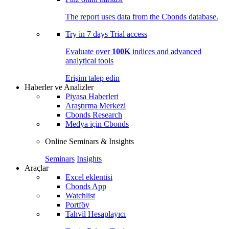
The report uses data from the Cbonds database.
Try in
7 days
Trial access
Evaluate over
100K
indices and advanced
analytical tools
Erişim talep edin
Haberler ve Analizler
Piyasa Haberleri
Araştırma Merkezi
Cbonds Research
Medya için Cbonds
Online Seminars & Insights
Seminars
Insights
Araçlar
Excel eklentisi
Cbonds App
Watchlist
Portföy
Tahvil Hesaplayıcı