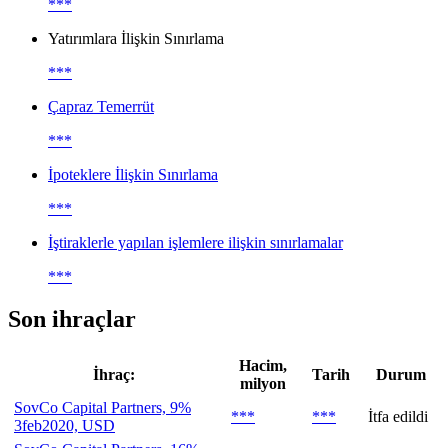
***
Yatırımlara İlişkin Sınırlama
***
Çapraz Temerrüt
***
İpoteklere İlişkin Sınırlama
***
İştiraklerle yapılan işlemlere ilişkin sınırlamalar
***
Son ihraçlar
Hacim,
İhraç:
Tarih
Durum
milyon
SovCo Capital Partners, 9%
***
***
İtfa edildi
3feb2020, USD