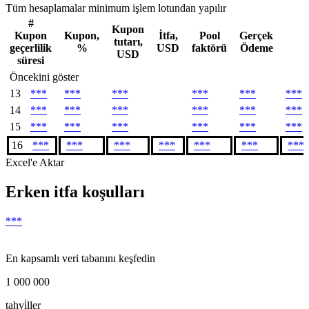
Tüm hesaplamalar minimum işlem lotundan yapılır
#
Kupon
Kupon
Kupon,
İtfa,
Pool
Gerçek
tutarı,
geçerlilik
%
USD
faktörü
Ödeme
USD
süresi
Öncekini göster
13
***
***
***
***
***
***
14
***
***
***
***
***
***
15
***
***
***
***
***
***
16
***
***
***
***
***
***
***
Excel'e Aktar
Erken itfa koşulları
***
En kapsamlı veri tabanını keşfedin
1 000 000
tahvi̇ller