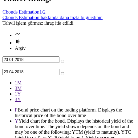
Cbonds Estimation
1/2
Cbonds Estimation hakkında daha fazla bilgi edinin
Tahvil işlem görmez; ihraç itfa edildi
Arşiv
—
1М
3М
1Y
3Y
P
Bond price chart on the trading platform. Displays the
historical price of the bond over time
Y
Yield chart for the bond. Displays the historical yield of the
bond over time. The yield shown depends on the bond and
may be one of the following: YTM (yield to maturity), YTC
(yield to call), or YTP (yield to put). Yield measures