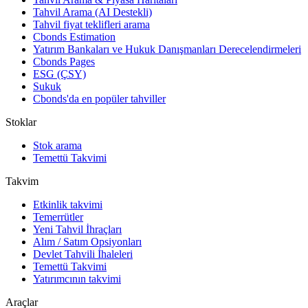
Tahvil Arama (AI Destekli)
Tahvil fiyat teklifleri arama
Cbonds Estimation
Yatırım Bankaları ve Hukuk Danışmanları Derecelendirmeleri
Cbonds Pages
ESG (ÇSY)
Sukuk
Cbonds'da en popüler tahviller
Stoklar
Stok arama
Temettü Takvimi
Takvim
Etkinlik takvimi
Temerrütler
Yeni Tahvil İhraçları
Alım / Satım Opsiyonları
Devlet Tahvili İhaleleri
Temettü Takvimi
Yatırımcının takvimi
Araçlar