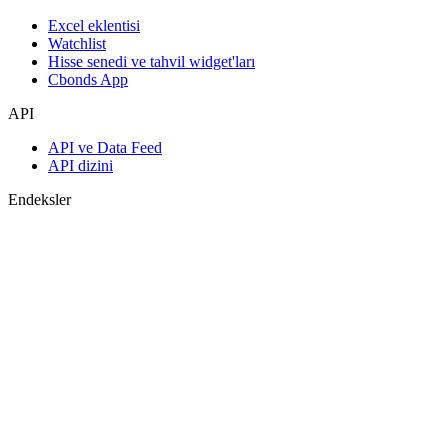
Excel eklentisi
Watchlist
Hisse senedi ve tahvil widget'ları
Cbonds App
API
API ve Data Feed
API dizini
Endeksler
Endekslerin araması
Ülke sayfaları
Endeks oluştur
Görüş birliği tahminleri
Makroekonomi
ETF ve Fonlar
ETF ve Fon Araması
Haberler ve Analizler
Piyasa Haberleri