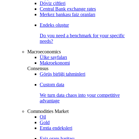
Döviz çiftleri
Central Bank exchange rates
Merkez bankası faiz oranları
Endeks oluştur
Do you need a benchmark for your specific
needs?
Macroeconomics
Ülke sayfaları
Makroekonomi
Consensus
Görüş birliği tahminleri
Custom data
We turn data chaos into your competitive
advantage
Commodities Market
Oil
Gold
Emtia endeksleri
Faiz oranı haritası