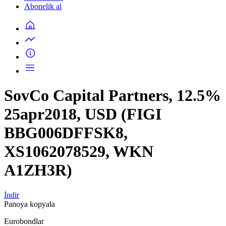
Abonelik al
SovCo Capital Partners, 12.5%
25apr2018, USD (FIGI
BBG006DFFSK8,
XS1062078529, WKN
A1ZH3R)
İndir
Panoya kopyala
Eurobondlar