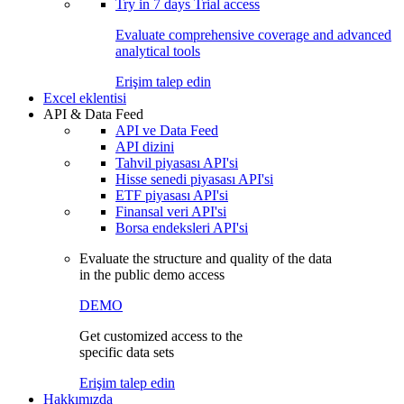
Try in
7 days
Trial access
Evaluate comprehensive coverage and advanced
analytical tools
Erişim talep edin
Excel eklentisi
API & Data Feed
API ve Data Feed
API dizini
Tahvil piyasası API'si
Hisse senedi piyasası API'si
ETF piyasası API'si
Finansal veri API'si
Borsa endeksleri API'si
Evaluate the structure and quality of the data
in the public demo access
DEMO
Get customized access to the
specific data sets
Erişim talep edin
Hakkımızda