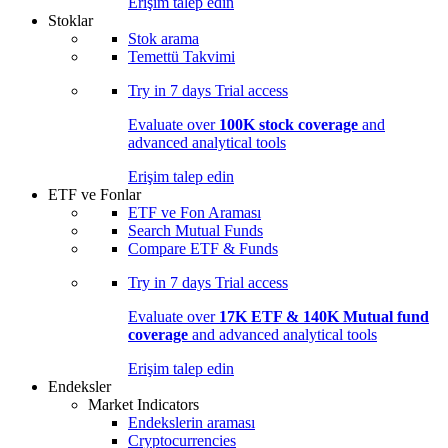
Erişim talep edin
Stoklar
Stok arama
Temettü Takvimi
Try in
7 days
Trial access
Evaluate over
100K stock coverage
and
advanced analytical tools
Erişim talep edin
ETF ve Fonlar
ETF ve Fon Araması
Search Mutual Funds
Compare ETF & Funds
Try in
7 days
Trial access
Evaluate over
17K ETF & 140K Mutual fund
coverage
and advanced analytical tools
Erişim talep edin
Endeksler
Market Indicators
Endekslerin araması
Cryptocurrencies