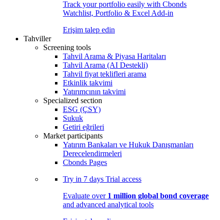
Track your portfolio easily with Cbonds
Watchlist, Portfolio & Excel Add-in
Erişim talep edin
Tahviller
Screening tools
Tahvil Arama & Piyasa Haritaları
Tahvil Arama (AI Destekli)
Tahvil fiyat teklifleri arama
Etkinlik takvimi
Yatırımcının takvimi
Specialized section
ESG (ÇSY)
Sukuk
Getiri eğrileri
Market participants
Yatırım Bankaları ve Hukuk Danışmanları
Derecelendirmeleri
Cbonds Pages
Try in
7 days
Trial access
Evaluate over
1 million global bond coverage
and advanced analytical tools