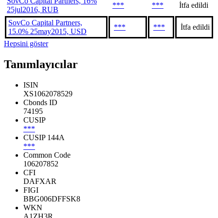
SovCo Capital Partners, 16%
***
***
İtfa edildi
25jul2016, RUB
SovCo Capital Partners,
***
***
İtfa edildi
15.0% 25may2015, USD
Hepsini göster
Tanımlayıcılar
ISIN
XS1062078529
Cbonds ID
74195
CUSIP
***
CUSIP 144A
***
Common Code
106207852
CFI
DAFXAR
FIGI
BBG006DFFSK8
WKN
A1ZH3R