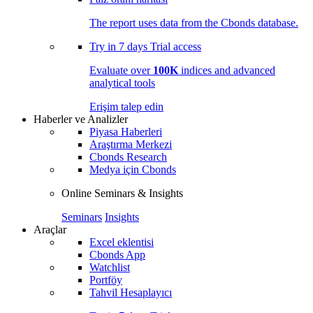
The report uses data from the Cbonds database.
Try in
7 days
Trial access
Evaluate over
100K
indices and advanced
analytical tools
Erişim talep edin
Haberler ve Analizler
Piyasa Haberleri
Araştırma Merkezi
Cbonds Research
Medya için Cbonds
Online Seminars & Insights
Seminars
Insights
Araçlar
Excel eklentisi
Cbonds App
Watchlist
Portföy
Tahvil Hesaplayıcı