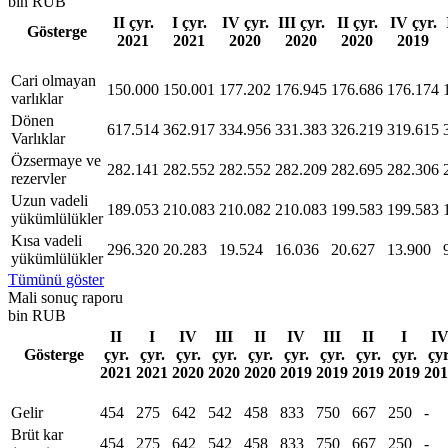
bin RUB
II çyr.
I çyr.
IV çyr.
III çyr.
II çyr.
IV çyr.
Gösterge
2021
2021
2020
2020
2020
2019
Сari olmayan
150.000
150.001
177.202
176.945
176.686
176.174
varlıklar
Dönen
617.514
362.917
334.956
331.383
326.219
319.615
Varlıklar
Özsermaye ve
282.141
282.552
282.552
282.209
282.695
282.306
rezervler
Uzun vadeli
189.053
210.083
210.082
210.083
199.583
199.583
yükümlülükler
Kısa vadeli
296.320
20.283
19.524
16.036
20.627
13.900
yükümlülükler
Tümünü göster
Mali sonuç raporu
bin RUB
II
I
IV
III
II
IV
III
II
I
I
Gösterge
çyr.
çyr.
çyr.
çyr.
çyr.
çyr.
çyr.
çyr.
çyr.
çyr
2021
2021
2020
2020
2020
2019
2019
2019
2019
201
Gelir
454
275
642
542
458
833
750
667
250
-
Brüt kar
454
275
642
542
458
833
750
667
250
-