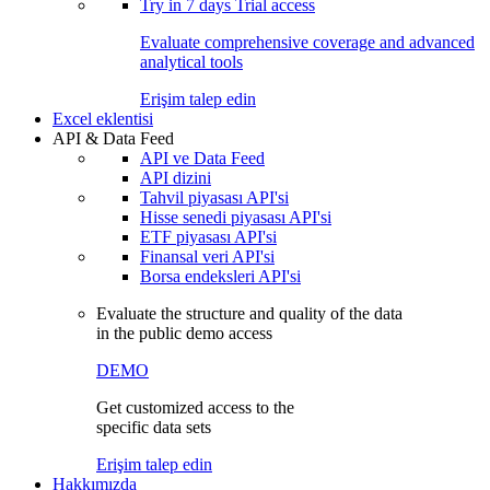
Try in
7 days
Trial access
Evaluate comprehensive coverage and advanced
analytical tools
Erişim talep edin
Excel eklentisi
API & Data Feed
API ve Data Feed
API dizini
Tahvil piyasası API'si
Hisse senedi piyasası API'si
ETF piyasası API'si
Finansal veri API'si
Borsa endeksleri API'si
Evaluate the structure and quality of the data
in the public demo access
DEMO
Get customized access to the
specific data sets
Erişim talep edin
Hakkımızda