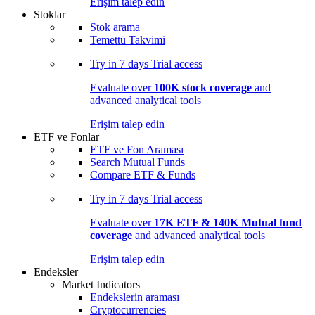
Erişim talep edin
Stoklar
Stok arama
Temettü Takvimi
Try in
7 days
Trial access
Evaluate over
100K stock coverage
and
advanced analytical tools
Erişim talep edin
ETF ve Fonlar
ETF ve Fon Araması
Search Mutual Funds
Compare ETF & Funds
Try in
7 days
Trial access
Evaluate over
17K ETF & 140K Mutual fund
coverage
and advanced analytical tools
Erişim talep edin
Endeksler
Market Indicators
Endekslerin araması
Cryptocurrencies