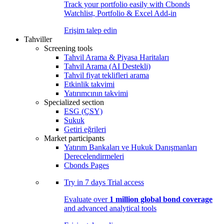
Track your portfolio easily with Cbonds
Watchlist, Portfolio & Excel Add-in
Erişim talep edin
Tahviller
Screening tools
Tahvil Arama & Piyasa Haritaları
Tahvil Arama (AI Destekli)
Tahvil fiyat teklifleri arama
Etkinlik takvimi
Yatırımcının takvimi
Specialized section
ESG (ÇSY)
Sukuk
Getiri eğrileri
Market participants
Yatırım Bankaları ve Hukuk Danışmanları
Derecelendirmeleri
Cbonds Pages
Try in
7 days
Trial access
Evaluate over
1 million global bond coverage
and advanced analytical tools