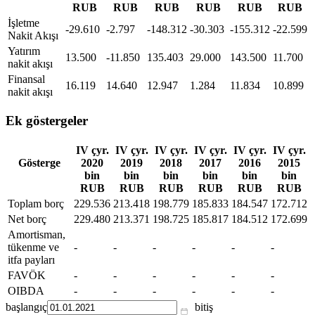
RUB
RUB
RUB
RUB
RUB
RUB
İşletme
-29.610
-2.797
-148.312
-30.303
-155.312
-22.599
Nakit Akışı
Yatırım
13.500
-11.850
135.403
29.000
143.500
11.700
nakit akışı
Finansal
16.119
14.640
12.947
1.284
11.834
10.899
nakit akışı
Ek göstergeler
IV çyr.
IV çyr.
IV çyr.
IV çyr.
IV çyr.
IV çyr.
Gösterge
2020
2019
2018
2017
2016
2015
bin
bin
bin
bin
bin
bin
RUB
RUB
RUB
RUB
RUB
RUB
Toplam borç
229.536
213.418
198.779
185.833
184.547
172.712
Net borç
229.480
213.371
198.725
185.817
184.512
172.699
Amortisman,
tükenme ve
-
-
-
-
-
-
itfa payları
FAVÖK
-
-
-
-
-
-
OIBDA
-
-
-
-
-
-
başlangıç
bitiş