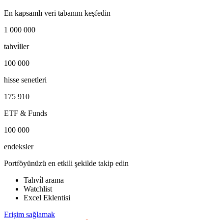
En kapsamlı veri tabanını keşfedin
1 000 000
tahvi̇ller
100 000
hisse senetleri
175 910
ETF & Funds
100 000
endeksler
Portföyünüzü en etkili şekilde takip edin
Tahvi̇l arama
Watchlist
Excel Eklentisi
Erişim sağlamak