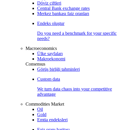
Döviz çiftleri
Central Bank exchange rates
Merkez bankası faiz oranları
Endeks oluştur
Do you need a benchmark for your specific
needs?
Macroeconomics
Ülke sayfaları
Makroekonomi
Consensus
Görüş birliği tahminleri
Custom data
We turn data chaos into your competitive
advantage
Commodities Market
Oil
Gold
Emtia endeksleri
Faiz oranı haritası