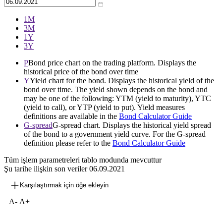
1М
3М
1Y
3Y
P
Bond price chart on the trading platform. Displays the
historical price of the bond over time
Y
Yield chart for the bond. Displays the historical yield of the
bond over time. The yield shown depends on the bond and
may be one of the following: YTM (yield to maturity), YTC
(yield to call), or YTP (yield to put). Yield measures
definitions are available in the
Bond Calculator Guide
G-spread
G-spread chart. Displays the historical yield spread
of the bond to a government yield curve. For the G-spread
definition please refer to the
Bond Calculator Guide
Tüm işlem parametreleri tablo modunda mevcuttur
Şu tarihe ilişkin son veriler
06.09.2021
Karşılaştırmak için öğe ekleyin