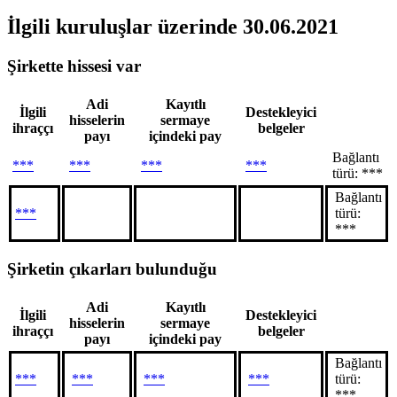
İlgili kuruluşlar
üzerinde 30.06.2021
Şirkette hissesi var
Adi
Kayıtlı
İlgili
Destekleyici
hisselerin
sermaye
ihraççı
belgeler
payı
içindeki pay
Bağlantı
***
***
***
***
türü: ***
Bağlantı
***
türü:
***
Şirketin çıkarları bulunduğu
Adi
Kayıtlı
İlgili
Destekleyici
hisselerin
sermaye
ihraççı
belgeler
payı
içindeki pay
Bağlantı
***
***
***
***
türü:
***