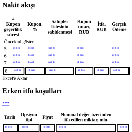
Nakit akışı
#
Sahipler
Kupon
Kupon
Kupon,
İtfa,
Gerçek
listesinin
tutarı,
geçerlilik
%
RUB
Ödeme
sabitlenmesi
RUB
süresi
Öncekini göster
5
***
***
***
***
***
6
***
***
***
***
***
7
***
***
***
***
***
8
***
***
***
***
***
***
Excel'e Aktar
Erken itfa koşulları
***
Opsiyon
Nominal değer üzerinden
Tarih
Fiyat
tipi
itfa edilen miktar, mln.
***
***
***
***
***