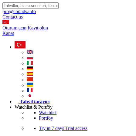
pro@cbonds.info
Contact us
Oturum açın
Kayıt olun
Kapat
Tahvil tarayıcı
Watchlist & Portföy
Watchlist
Portföy
Try in
7 days
Trial access