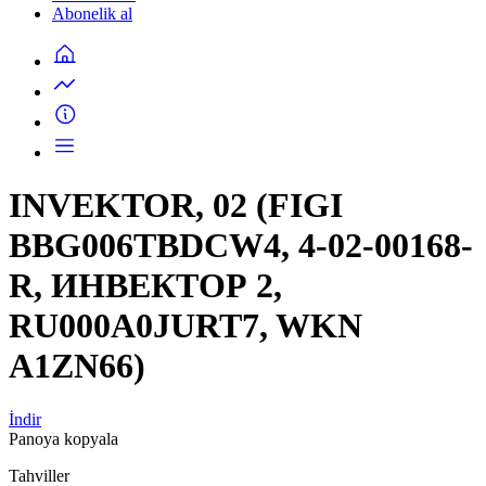
Abonelik al
INVEKTOR, 02 (FIGI
BBG006TBDCW4, 4-02-00168-
R, ИНВЕКТОР 2,
RU000A0JURT7, WKN
A1ZN66)
İndir
Panoya kopyala
Tahviller