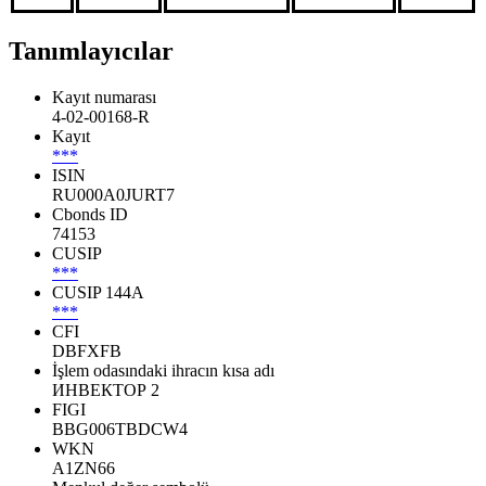
Tanımlayıcılar
Kayıt numarası
4-02-00168-R
Kayıt
***
ISIN
RU000A0JURT7
Cbonds ID
74153
CUSIP
***
CUSIP 144A
***
CFI
DBFXFB
İşlem odasındaki ihracın kısa adı
ИНВЕКТОР 2
FIGI
BBG006TBDCW4
WKN
A1ZN66