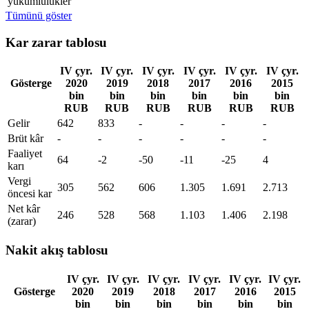
yükümlülükler
Tümünü göster
Kar zarar tablosu
IV çyr.
IV çyr.
IV çyr.
IV çyr.
IV çyr.
IV çyr.
Gösterge
2020
2019
2018
2017
2016
2015
bin
bin
bin
bin
bin
bin
RUB
RUB
RUB
RUB
RUB
RUB
Gelir
642
833
-
-
-
-
Brüt kâr
-
-
-
-
-
-
Faaliyet
64
-2
-50
-11
-25
4
karı
Vergi
305
562
606
1.305
1.691
2.713
öncesi kar
Net kâr
246
528
568
1.103
1.406
2.198
(zarar)
Nakit akış tablosu
IV çyr.
IV çyr.
IV çyr.
IV çyr.
IV çyr.
IV çyr.
Gösterge
2020
2019
2018
2017
2016
2015
bin
bin
bin
bin
bin
bin