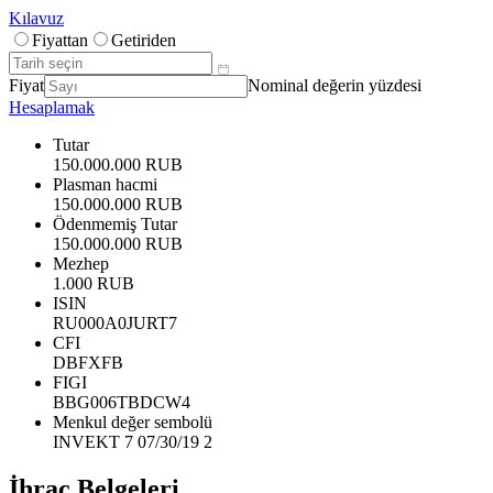
Kılavuz
Fiyattan
Getiriden
Fiyat
Nominal değerin yüzdesi
Hesaplamak
Tutar
150.000.000 RUB
Plasman hacmi
150.000.000 RUB
Ödenmemiş Tutar
150.000.000 RUB
Mezhep
1.000 RUB
ISIN
RU000A0JURT7
CFI
DBFXFB
FIGI
BBG006TBDCW4
Menkul değer sembolü
INVEKT 7 07/30/19 2
İhraç Belgeleri