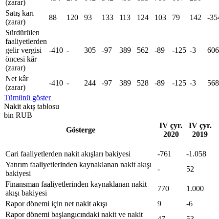
(zarar)
Satış karı
88
120
93
133
113
124
103
79
142
-35
(zarar)
Sürdürülen
faaliyetlerden
gelir vergisi
-410
-
305
-97
389
562
-89
-125
-3
606
öncesi kâr
(zarar)
Net kâr
-410
-
244
-97
389
528
-89
-125
-3
568
(zarar)
Tümünü göster
Nakit akış tablosu
bin RUB
IV çyr.
IV çyr.
Gösterge
2020
2019
Cari faaliyetlerden nakit akışları bakiyesi
-761
-1.058
Yatırım faaliyetlerinden kaynaklanan nakit akışı
-
52
bakiyesi
Finansman faaliyetlerinden kaynaklanan nakit
770
1.000
akışı bakiyesi
Rapor dönemi için net nakit akışı
9
-6
Rapor dönemi başlangıcındaki nakit ve nakit
47
53