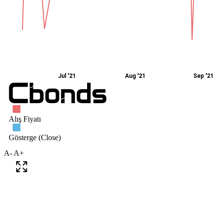
A-
A+