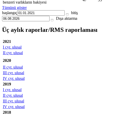
benzeri varlıkların bakiyesi
Tümünü göster
başlangıç
bitiş
Dışa aktarma
Üç aylık raporlar/RMS raporlaması
2021
I çyr. ulusal
II çyr. ulusal
2020
II çyr. ulusal
III çyr. ulusal
IV çyr. ulusal
2019
I çyr. ulusal
II çyr. ulusal
III çyr. ulusal
IV çyr. ulusal
2018