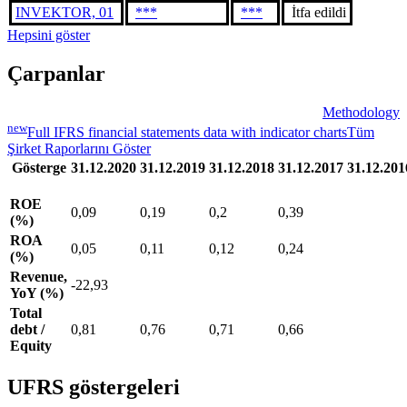
INVEKTOR, 01
***
***
İtfa edildi
Hepsini göster
Çarpanlar
Methodology
new
Full IFRS financial statements data with indicator charts
Tüm
Şirket Raporlarını Göster
Gösterge
31.12.2020
31.12.2019
31.12.2018
31.12.2017
31.12.201
ROE
0,09
0,19
0,2
0,39
(%)
ROA
0,05
0,11
0,12
0,24
(%)
Revenue,
-22,93
YoY (%)
Total
debt /
0,81
0,76
0,71
0,66
Equity
UFRS göstergeleri