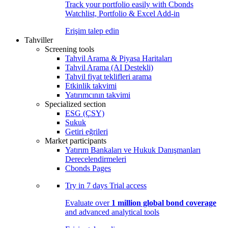
Track your portfolio easily with Cbonds
Watchlist, Portfolio & Excel Add-in
Erişim talep edin
Tahviller
Screening tools
Tahvil Arama & Piyasa Haritaları
Tahvil Arama (AI Destekli)
Tahvil fiyat teklifleri arama
Etkinlik takvimi
Yatırımcının takvimi
Specialized section
ESG (ÇSY)
Sukuk
Getiri eğrileri
Market participants
Yatırım Bankaları ve Hukuk Danışmanları
Derecelendirmeleri
Cbonds Pages
Try in
7 days
Trial access
Evaluate over
1 million global bond coverage
and advanced analytical tools