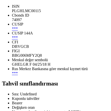
ISIN
PLGHLMC00115
Cbonds ID
74097
CUSIP
***
CUSIP 144A
***
CFI
DBVGCB
FIGI
BBG006MFY2Q8
Menkul değer sembolü
GHELGR F 04/25/18 H
Rus Merkez Bankasına göre menkul kıymet türü
***
Tahvil sınıflandırması
Sıra: Undefined
Kuponlu tahviller
Bearer
Değişken oran