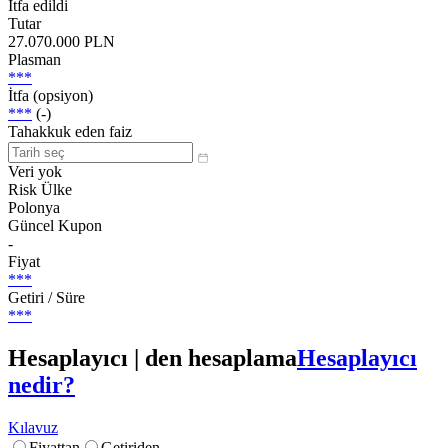
İtfa edildi
Tutar
27.070.000 PLN
Plasman
***
İtfa (opsiyon)
***
(-)
Tahakkuk eden faiz
Veri yok
Risk Ülke
Polonya
Güncel Kupon
-
Fiyat
***
Getiri / Süre
***
Hesaplayıcı | den hesaplama
Hesaplayıcı
nedir?
Kılavuz
Fiyattan
Getiriden