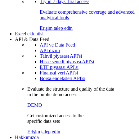
Try in
7 days
Trial access
Evaluate comprehensive coverage and advanced
analytical tools
Erişim talep edin
Excel eklentisi
API & Data Feed
API ve Data Feed
API dizini
Tahvil piyasası API'si
Hisse senedi piyasası API'si
ETF piyasası API'si
Finansal veri API'si
Borsa endeksleri API'si
Evaluate the structure and quality of the data
in the public demo access
DEMO
Get customized access to the
specific data sets
Erişim talep edin
Hakkımızda