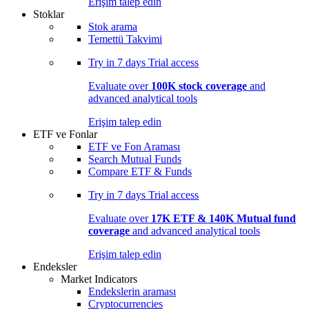
Erişim talep edin
Stoklar
Stok arama
Temettü Takvimi
Try in
7 days
Trial access
Evaluate over
100K stock coverage
and
advanced analytical tools
Erişim talep edin
ETF ve Fonlar
ETF ve Fon Araması
Search Mutual Funds
Compare ETF & Funds
Try in
7 days
Trial access
Evaluate over
17K ETF & 140K Mutual fund
coverage
and advanced analytical tools
Erişim talep edin
Endeksler
Market Indicators
Endekslerin araması
Cryptocurrencies