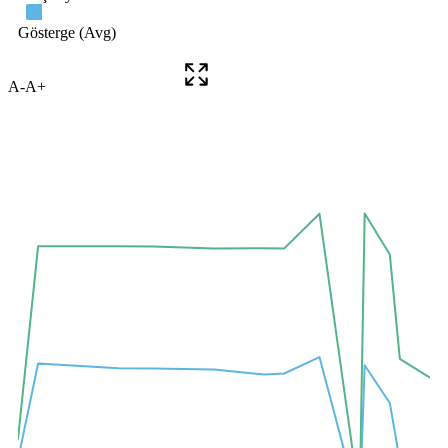
A-
A+