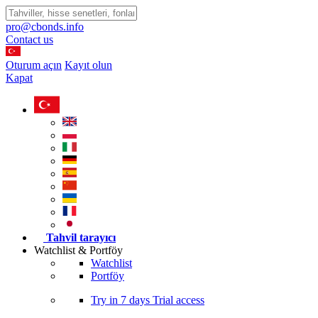
pro@cbonds.info
Contact us
Oturum açın
Kayıt olun
Kapat
Tahvil tarayıcı
Watchlist & Portföy
Watchlist
Portföy
Try in
7 days
Trial access