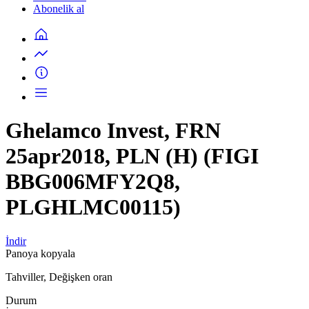
Abonelik al
Ghelamco Invest, FRN
25apr2018, PLN (H) (FIGI
BBG006MFY2Q8,
PLGHLMC00115)
İndir
Panoya kopyala
Tahviller, Değişken oran
Durum