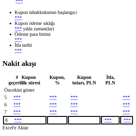
***
Kupon tahakkukunun başlangıcı
***
Kupon ödeme sıklığı
***
yılda zaman(lar)
Ödeme para birimi
***
İtfa tarihi
***
Nakit akışı
#
Kupon
Kupon,
Kupon
İtfa,
geçerlilik süresi
%
tutarı, PLN
PLN
Öncekini göster
5
***
***
***
***
6
***
***
***
***
7
***
***
***
***
8
***
***
***
Excel'e Aktar