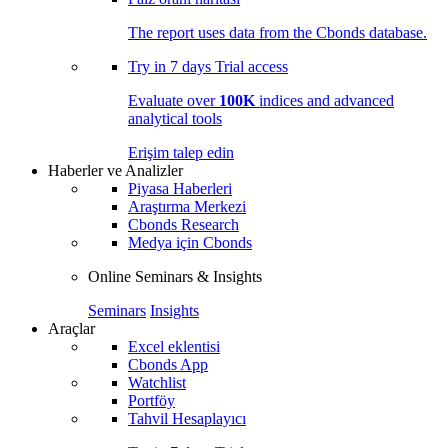
The report uses data from the Cbonds database.
Try in
7 days
Trial access
Evaluate over
100K
indices and advanced
analytical tools
Erişim talep edin
Haberler ve Analizler
Piyasa Haberleri
Araştırma Merkezi
Cbonds Research
Medya için Cbonds
Online Seminars & Insights
Seminars
Insights
Araçlar
Excel eklentisi
Cbonds App
Watchlist
Portföy
Tahvil Hesaplayıcı