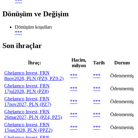
***
Dönüşüm ve Değişim
Dönüşüm koşulları
***
Son ihraçlar
Hacim,
İhraç:
Tarih
Durum
milyon
Ghelamco Invest, FRN
***
***
Ödenmemiş
8nov2028, PLN (PZ9, PZ9-2)
Ghelamco Invest, FRN
***
***
Ödenmemiş
17jul2028, PLN (PZ8)
Ghelamco Invest, FRN
***
***
Ödenmemiş
17nov2027, PLN (PZ7)
Ghelamco Invest, FRN
***
***
Ödenmemiş
26mar2027, PLN (PZ4, PZ5)
Ghelamco Invest, FRN
***
***
Ödenmemiş
15jan2028, PLN (PPZ2)
Ghelamco Invest, FRN