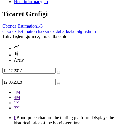
Nota informacyjna
Ticaret Grafiği
Cbonds Estimation
1/3
Cbonds Estimation hakkında daha fazla bilgi edinin
Tahvil işlem görmez; ihraç itfa edildi
Arşiv
—
1М
3М
1Y
3Y
P
Bond price chart on the trading platform. Displays the
historical price of the bond over time