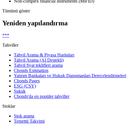
Non-complex financial instruments (MiFID)
Tümünü göster
Yeniden yapılandırma
***
Tahviller
Tahvil Arama & Piyasa Haritaları
Tahvil Arama (AI Destekli)
Tahvil fiyat teklifleri arama
Cbonds Estimation
Yatırım Bankaları ve Hukuk Danışmanları Derecelendirmeleri
Cbonds Pages
ESG (ÇSY)
Sukuk
Cbonds'da en popüler tahviller
Stoklar
Stok arama
Temettü Takvimi