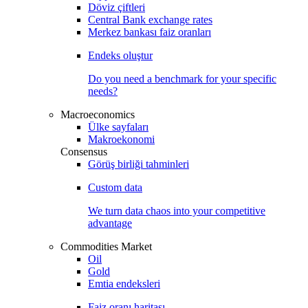
Döviz çiftleri
Central Bank exchange rates
Merkez bankası faiz oranları
Endeks oluştur
Do you need a benchmark for your specific
needs?
Macroeconomics
Ülke sayfaları
Makroekonomi
Consensus
Görüş birliği tahminleri
Custom data
We turn data chaos into your competitive
advantage
Commodities Market
Oil
Gold
Emtia endeksleri
Faiz oranı haritası