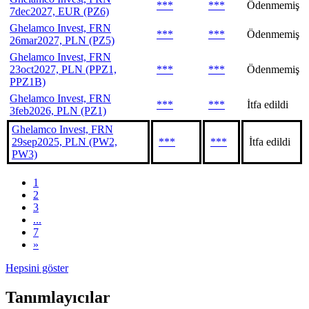
***
***
Ödenmemiş
7dec2027, EUR (PZ6)
Ghelamco Invest, FRN
***
***
Ödenmemiş
26mar2027, PLN (PZ5)
Ghelamco Invest, FRN
23oct2027, PLN (PPZ1,
***
***
Ödenmemiş
PPZ1B)
Ghelamco Invest, FRN
***
***
İtfa edildi
3feb2026, PLN (PZ1)
Ghelamco Invest, FRN
29sep2025, PLN (PW2,
***
***
İtfa edildi
PW3)
1
2
3
...
7
»
Hepsini göster
Tanımlayıcılar