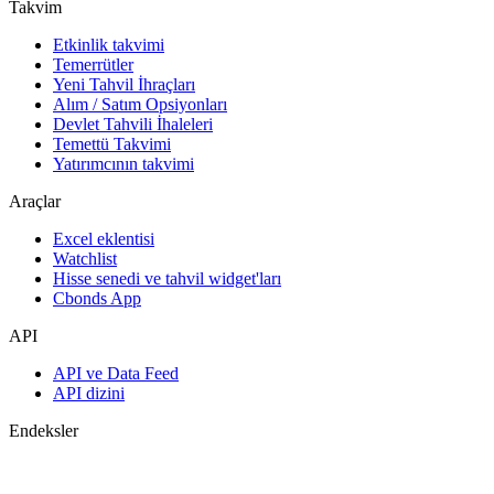
Takvim
Etkinlik takvimi
Temerrütler
Yeni Tahvil İhraçları
Alım / Satım Opsiyonları
Devlet Tahvili İhaleleri
Temettü Takvimi
Yatırımcının takvimi
Araçlar
Excel eklentisi
Watchlist
Hisse senedi ve tahvil widget'ları
Cbonds App
API
API ve Data Feed
API dizini
Endeksler
Endekslerin araması
Ülke sayfaları