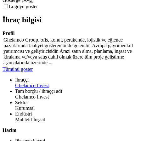
Gösterge (Avg)
Logoyu göster
İhraç bilgisi
Profil
Ghelamco Group, ofis, konut, perakende, lojistik ve eğlence
pazarlarında faaliyet gösteren önde gelen bir Avrupa gayrimenkul
yatırımcısı ve geliştiricisidir. Arazi satın alma, planlama, inşaat ve
kiralama ve/veya satış dahil olmak üzere tüm proje geliştirme
aşamalarında üzerinde ...
Tümünü göster
İhraççı
Ghelamco Invest
Tam borçlu / ihraççı adı
Ghelamco Invest
Sektör
Kurumsal
Endüstri
Muhtelif İnşaat
Hacim
Plasman hacmi