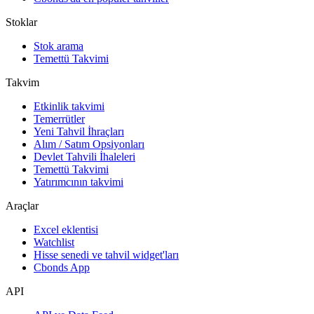
Stoklar
Stok arama
Temettü Takvimi
Takvim
Etkinlik takvimi
Temerrütler
Yeni Tahvil İhraçları
Alım / Satım Opsiyonları
Devlet Tahvili İhaleleri
Temettü Takvimi
Yatırımcının takvimi
Araçlar
Excel eklentisi
Watchlist
Hisse senedi ve tahvil widget'ları
Cbonds App
API