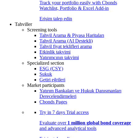
Track your portfolio easily with Cbonds
Watchlist, Portfolio & Excel Add-in
Erişim talep edin
Tahviller
Screening tools
Tahvil Arama & Piyasa Haritaları
Tahvil Arama (AI Destekli)
Tahvil fiyat teklifleri arama
Etkinlik takvimi
Yatırımcının takvimi
Specialized section
ESG (ÇSY)
Sukuk
Getiri eğrileri
Market participants
Yatırım Bankaları ve Hukuk Danışmanları
Derecelendirmeleri
Cbonds Pages
Try in
7 days
Trial access
Evaluate over
1 million global bond coverage
and advanced analytical tools