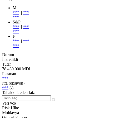
M
***
|
***
***
S&P
***
|
***
***
F
***
|
***
***
Durum
İtfa edildi
Tutar
78.430.000 MDL
Plasman
***
İtfa (opsiyon)
***
(-)
Tahakkuk eden faiz
Veri yok
Risk Ülke
Moldavya
Güncel Kupon