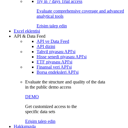
Try in
7 days
Trial access
Evaluate comprehensive coverage and advanced
analytical tools
Erişim talep edin
Excel eklentisi
API & Data Feed
API ve Data Feed
API dizini
Tahvil piyasası API'si
Hisse senedi piyasası API'si
ETF piyasası API'si
Finansal veri API'si
Borsa endeksleri API'si
Evaluate the structure and quality of the data
in the public demo access
DEMO
Get customized access to the
specific data sets
Erişim talep edin
Hakkımızda