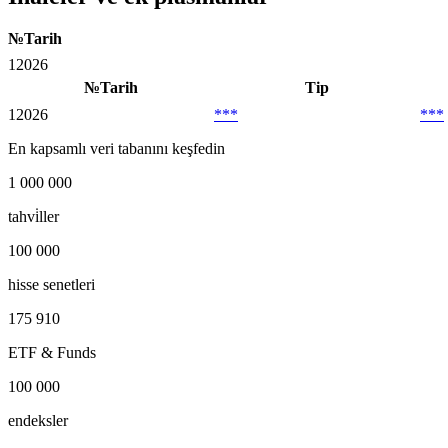
№
Tarih
1
2026
№
Tarih
Tip
1
2026
***
***
En kapsamlı veri tabanını keşfedin
1 000 000
tahvi̇ller
100 000
hisse senetleri
175 910
ETF & Funds
100 000
endeksler