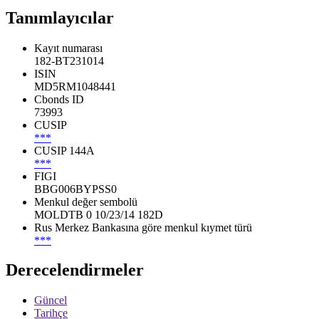
Tanımlayıcılar
Kayıt numarası
182-BT231014
ISIN
MD5RM1048441
Cbonds ID
73993
CUSIP
***
CUSIP 144A
***
FIGI
BBG006BYPSS0
Menkul değer sembolü
MOLDTB 0 10/23/14 182D
Rus Merkez Bankasına göre menkul kıymet türü
***
Derecelendirmeler
Güncel
Tarihçe