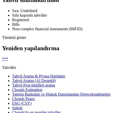
Tahvil sınıflandırması
Sıra: Undefined
Sıfır kuponlu tahviller
Registered
Bills
Non-complex financial instruments (MiFID)
Tümünü göster
Yeniden yapılandırma
***
Tahviller
Tahvil Arama & Piyasa Haritaları
Tahvil Arama (AI Destekli)
Tahvil fiyat teklifleri arama
Cbonds Estimation
Yatırım Bankaları ve Hukuk Danışmanları Derecelendirmeleri
Cbonds Pages
ESG (ÇSY)
Sukuk
Cbonds'da en popüler tahviller