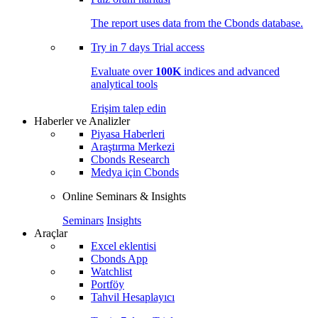
The report uses data from the Cbonds database.
Try in
7 days
Trial access
Evaluate over
100K
indices and advanced
analytical tools
Erişim talep edin
Haberler ve Analizler
Piyasa Haberleri
Araştırma Merkezi
Cbonds Research
Medya için Cbonds
Online Seminars & Insights
Seminars
Insights
Araçlar
Excel eklentisi
Cbonds App
Watchlist
Portföy
Tahvil Hesaplayıcı