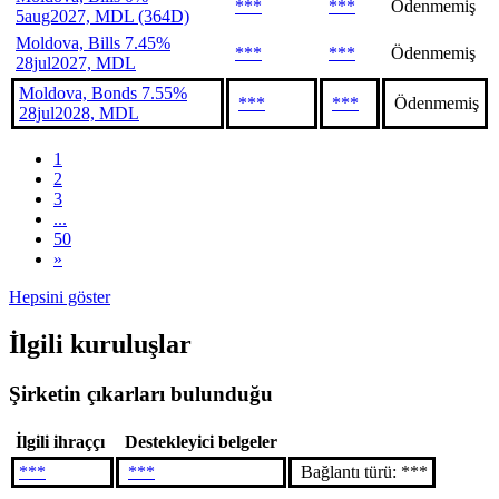
***
***
Ödenmemiş
5aug2027, MDL (364D)
Moldova, Bills 7.45%
***
***
Ödenmemiş
28jul2027, MDL
Moldova, Bonds 7.55%
***
***
Ödenmemiş
28jul2028, MDL
1
2
3
...
50
»
Hepsini göster
İlgili kuruluşlar
Şirketin çıkarları bulunduğu
İlgili ihraççı
Destekleyici belgeler
***
***
Bağlantı türü: ***