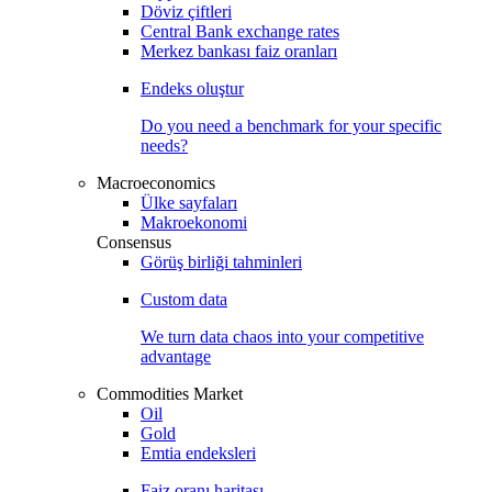
Döviz çiftleri
Central Bank exchange rates
Merkez bankası faiz oranları
Endeks oluştur
Do you need a benchmark for your specific
needs?
Macroeconomics
Ülke sayfaları
Makroekonomi
Consensus
Görüş birliği tahminleri
Custom data
We turn data chaos into your competitive
advantage
Commodities Market
Oil
Gold
Emtia endeksleri
Faiz oranı haritası