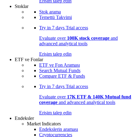
Erişim talep edin
Stoklar
Stok arama
Temettü Takvimi
Try in
7 days
Trial access
Evaluate over
100K stock coverage
and
advanced analytical tools
Erişim talep edin
ETF ve Fonlar
ETF ve Fon Araması
Search Mutual Funds
Compare ETF & Funds
Try in
7 days
Trial access
Evaluate over
17K ETF & 140K Mutual fund
coverage
and advanced analytical tools
Erişim talep edin
Endeksler
Market Indicators
Endekslerin araması
Cryptocurrencies