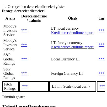
Geri çekilen derecelendirmeleri göster
İhraççı derecelendirmeleri
Derecelendirme
Ajans
Ölçek
Tari
/ Tahmin
Moody's
LT- local currency
Investors
***
***
Kredi derecelendirme raporu
Service
Moody's
LT- foreign currency
Investors
***
***
Kredi derecelendirme raporu
Service
S&P
Global
***
Local Currency LT
***
Ratings
S&P
Global
***
Foreign Currency LT
***
Ratings
Fitch
***
LT Int. Scale (local curr.)
***
Ratings
Tümünü göster