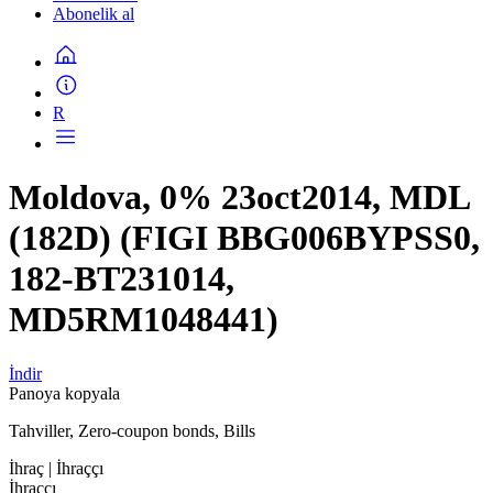
Abonelik al
R
Moldova, 0% 23oct2014, MDL
(182D) (FIGI BBG006BYPSS0,
182-BT231014,
MD5RM1048441)
İndir
Panoya kopyala
Tahviller, Zero-coupon bonds, Bills
İhraç
| İhraççı
İhraççı