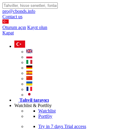
pro@cbonds.info
Contact us
Oturum açın
Kayıt olun
Kapat
Tahvil tarayıcı
Watchlist & Portföy
Watchlist
Portföy
Try in
7 days
Trial access