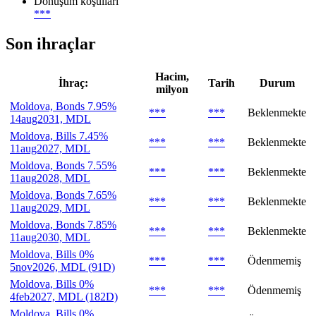
Dönüşüm koşulları
***
Son ihraçlar
Hacim,
İhraç:
Tarih
Durum
milyon
Moldova, Bonds 7.95%
***
***
Beklenmekte
14aug2031, MDL
Moldova, Bills 7.45%
***
***
Beklenmekte
11aug2027, MDL
Moldova, Bonds 7.55%
***
***
Beklenmekte
11aug2028, MDL
Moldova, Bonds 7.65%
***
***
Beklenmekte
11aug2029, MDL
Moldova, Bonds 7.85%
***
***
Beklenmekte
11aug2030, MDL
Moldova, Bills 0%
***
***
Ödenmemiş
5nov2026, MDL (91D)
Moldova, Bills 0%
***
***
Ödenmemiş
4feb2027, MDL (182D)
Moldova, Bills 0%