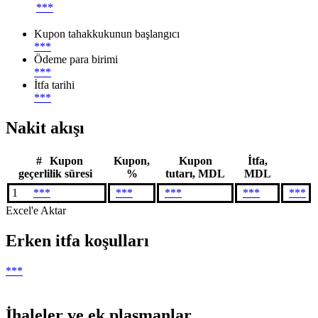
***
Kupon tahakkukunun başlangıcı
***
Ödeme para birimi
***
İtfa tarihi
***
Nakit akışı
#
Kupon
Kupon,
Kupon
İtfa,
geçerlilik süresi
%
tutarı, MDL
MDL
1
***
***
***
***
***
Excel'e Aktar
Erken itfa koşulları
***
İhaleler ve ek plasmanlar