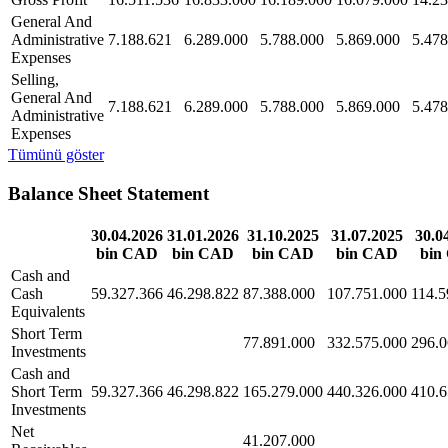
General And
Administrative
7.188.621
6.289.000
5.788.000
5.869.000
5.478
Expenses
Selling,
General And
7.188.621
6.289.000
5.788.000
5.869.000
5.478
Administrative
Expenses
Tümünü göster
Balance Sheet Statement
30.04.2026
31.01.2026
31.10.2025
31.07.2025
30.0
bin CAD
bin CAD
bin CAD
bin CAD
bin
Cash and
Cash
59.327.366
46.298.822
87.388.000
107.751.000
114.5
Equivalents
Short Term
77.891.000
332.575.000
296.0
Investments
Cash and
Short Term
59.327.366
46.298.822
165.279.000
440.326.000
410.6
Investments
Net
41.207.000