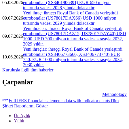
05.08.2026
eurobondlar (XS3461906391) EUR 650 milyon
tutarında vadesi 2028 yılında dolacaktır
Yeni ihraç: ihraççı Royal Bank of Canada yerleştirdi
09.07.2026
eurobondlar (US78017DAX66) USD 1000 milyon
tutarında vadesi 2029 yılında dolacaktır
Yeni ihraçlar: ihraççı Royal Bank of Canada yerleştirdi
eurobondlar (US78017DAZ15, US78017DAY40) USD
09.07.2026
1000, USD 300 milyon tutarında vadesi sırasıyla 2032,
2029 yıldır.
Yeni ihraçlar: ihraççı Royal Bank of Canada yerleştirdi
eurobondlar (XS3406773666, XS3406773740) EUR
10.06.2026
750, EUR 1000 milyon tutarında vadesi sırasıyla 2034,
2030 yıldır.
Kuruluşla ilgili tüm haberler
Çarpanlar
Methodology
new
Full IFRS financial statements data with indicator charts
Tüm
Şirket Raporlarını Göster
Üç Aylık
Yıllık