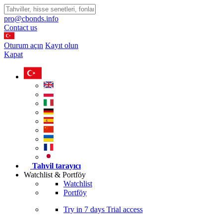
pro@cbonds.info
Contact us
Oturum açın
Kayıt olun
Kapat
Tahvil tarayıcı
Watchlist & Portföy
Watchlist
Portföy
Try in
7 days
Trial access