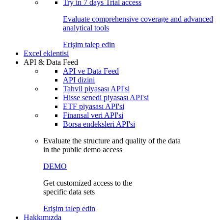
Try in
7 days
Trial access
Evaluate comprehensive coverage and advanced
analytical tools
Erişim talep edin
Excel eklentisi
API & Data Feed
API ve Data Feed
API dizini
Tahvil piyasası API'si
Hisse senedi piyasası API'si
ETF piyasası API'si
Finansal veri API'si
Borsa endeksleri API'si
Evaluate the structure and quality of the data
in the public demo access
DEMO
Get customized access to the
specific data sets
Erişim talep edin
Hakkımızda