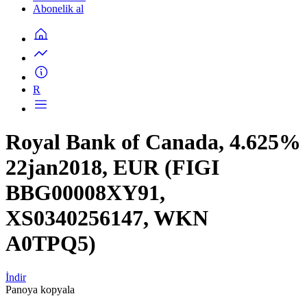
Abonelik al
R
Royal Bank of Canada, 4.625%
22jan2018, EUR (FIGI
BBG00008XY91,
XS0340256147, WKN
A0TPQ5)
İndir
Panoya kopyala