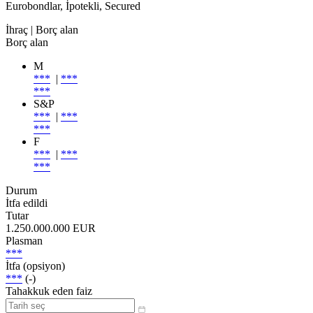
Eurobondlar, İpotekli, Secured
İhraç
| Borç alan
Borç alan
M
***
|
***
***
S&P
***
|
***
***
F
***
|
***
***
Durum
İtfa edildi
Tutar
1.250.000.000 EUR
Plasman
***
İtfa (opsiyon)
***
(-)
Tahakkuk eden faiz