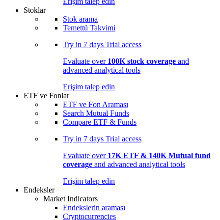
Erişim talep edin
Stoklar
Stok arama
Temettü Takvimi
Try in
7 days
Trial access
Evaluate over
100K stock coverage
and
advanced analytical tools
Erişim talep edin
ETF ve Fonlar
ETF ve Fon Araması
Search Mutual Funds
Compare ETF & Funds
Try in
7 days
Trial access
Evaluate over
17K ETF & 140K Mutual fund
coverage
and advanced analytical tools
Erişim talep edin
Endeksler
Market Indicators
Endekslerin araması
Cryptocurrencies