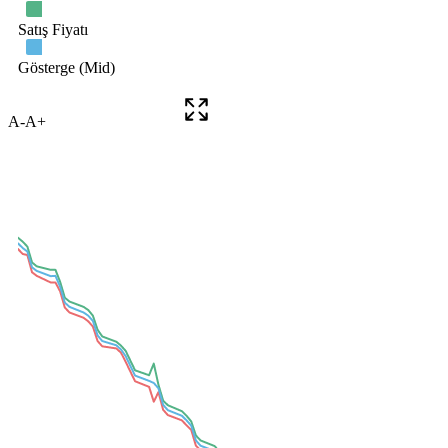
A-
A+