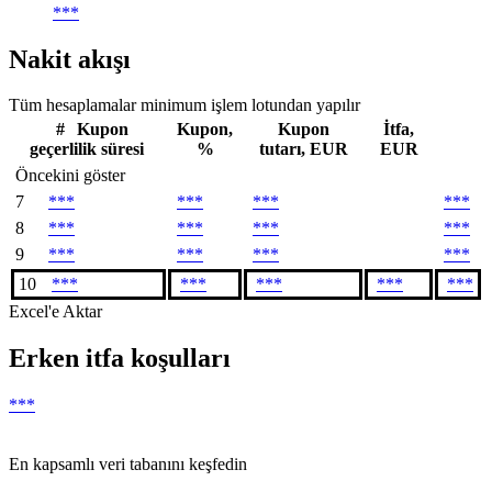
***
Nakit akışı
Tüm hesaplamalar minimum işlem lotundan yapılır
#
Kupon
Kupon,
Kupon
İtfa,
geçerlilik süresi
%
tutarı, EUR
EUR
Öncekini göster
7
***
***
***
***
8
***
***
***
***
9
***
***
***
***
10
***
***
***
***
***
Excel'e Aktar
Erken itfa koşulları
***
En kapsamlı veri tabanını keşfedin