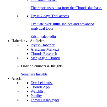
The report uses data from the Cbonds database.
Try in
7 days
Trial access
Evaluate over
100K
indices and advanced
analytical tools
Erişim talep edin
Haberler ve Analizler
Piyasa Haberleri
Araştırma Merkezi
Cbonds Research
Medya için Cbonds
Online Seminars & Insights
Seminars
Insights
Araçlar
Excel eklentisi
Cbonds App
Watchlist
Portföy
Tahvil Hesaplayıcı