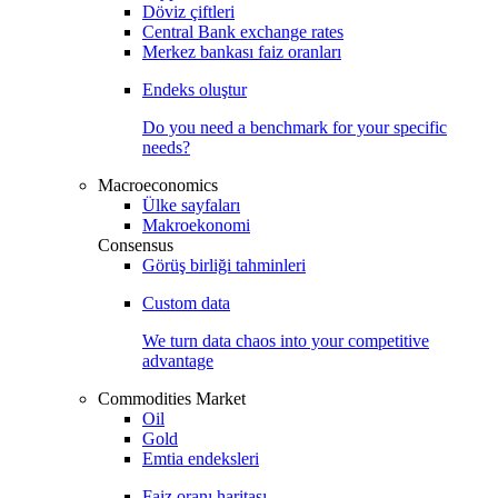
Döviz çiftleri
Central Bank exchange rates
Merkez bankası faiz oranları
Endeks oluştur
Do you need a benchmark for your specific
needs?
Macroeconomics
Ülke sayfaları
Makroekonomi
Consensus
Görüş birliği tahminleri
Custom data
We turn data chaos into your competitive
advantage
Commodities Market
Oil
Gold
Emtia endeksleri
Faiz oranı haritası