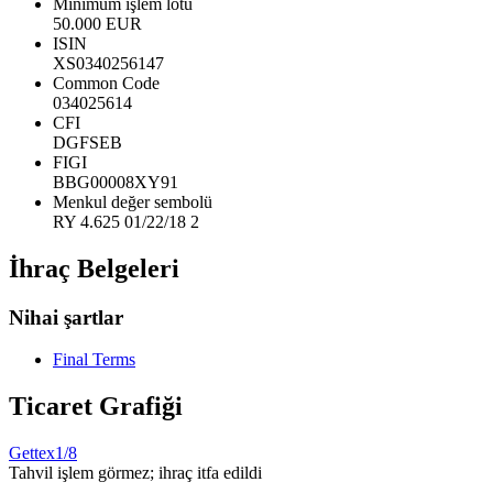
Minimum işlem lotu
50.000 EUR
ISIN
XS0340256147
Common Code
034025614
CFI
DGFSEB
FIGI
BBG00008XY91
Menkul değer sembolü
RY 4.625 01/22/18 2
İhraç Belgeleri
Nihai şartlar
Final Terms
Ticaret Grafiği
Gettex
1/8
Tahvil işlem görmez; ihraç itfa edildi