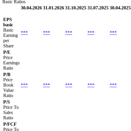
Basic Ratios
30.04.2026
31.01.2026
31.10.2025
31.07.2025
30.04.2025
EPS
basic
Basic
***
***
***
***
***
Earning
per
Share
P/E
Price
Earnings
Ratio
P/B
Price
Book
***
***
***
***
***
Value
Ratio
P/S
Price To
Sales
Ratio
P/FCF
Price To