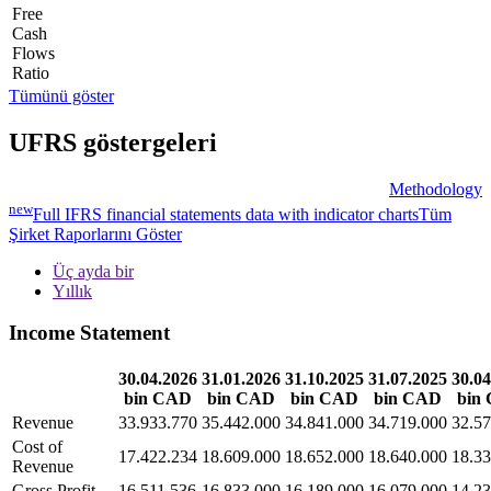
Free
Cash
Flows
Ratio
Tümünü göster
UFRS göstergeleri
Methodology
new
Full IFRS financial statements data with indicator charts
Tüm
Şirket Raporlarını Göster
Üç ayda bir
Yıllık
Income Statement
30.04.2026
31.01.2026
31.10.2025
31.07.2025
30.04
bin CAD
bin CAD
bin CAD
bin CAD
bin
Revenue
33.933.770
35.442.000
34.841.000
34.719.000
32.57
Cost of
17.422.234
18.609.000
18.652.000
18.640.000
18.33
Revenue
Gross Profit
16.511.536
16.833.000
16.189.000
16.079.000
14.23