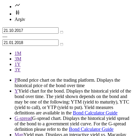
Arşiv
—
1М
3М
1Y
3Y
P
Bond price chart on the trading platform. Displays the
historical price of the bond over time
Y
Yield chart for the bond. Displays the historical yield of the
bond over time. The yield shown depends on the bond and
may be one of the following: YTM (yield to maturity), YTC
(yield to call), or YTP (yield to put). Yield measures
definitions are available in the
Bond Calculator Guide
G-spread
G-spread chart. Displays the historical yield spread
of the bond to a government yield curve. For the G-spread
definition please refer to the
Bond Calculator Guide
Map
Yield map. Displays an interactive yield vs. Macaulay