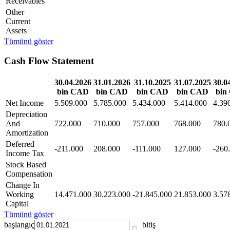
Receivables
Other
Current
Assets
Tümünü göster
Cash Flow Statement
30.04.2026
31.01.2026
31.10.2025
31.07.2025
30.0
bin CAD
bin CAD
bin CAD
bin CAD
bin
Net Income
5.509.000
5.785.000
5.434.000
5.414.000
4.39
Depreciation
And
722.000
710.000
757.000
768.000
780.
Amortization
Deferred
-211.000
208.000
-111.000
127.000
-260
Income Tax
Stock Based
Compensation
Change In
Working
14.471.000
30.223.000
-21.845.000
21.853.000
3.57
Capital
Tümünü göster
başlangıç
bitiş