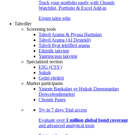
Track your portfolio easily with Cbonds
Watchlist, Portfolio & Excel Add-in
Erişim talep edin
Tahviller
Screening tools
Tahvil Arama & Piyasa Haritaları
Tahvil Arama (AI Destekli)
Tahvil fiyat teklifleri arama
Etkinlik takvimi
Yatırımcının takvimi
Specialized section
ESG (ÇSY)
Sukuk
Getiri eğrileri
Market participants
Yatırım Bankaları ve Hukuk Danışmanları
Derecelendirmeleri
Cbonds Pages
Try in
7 days
Trial access
Evaluate over
1 million global bond coverage
and advanced analytical tools