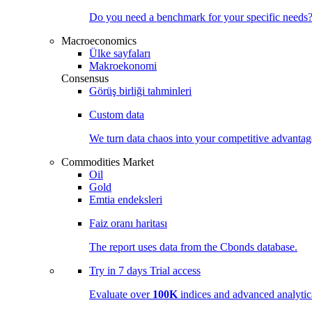
Do you need a benchmark for your specific needs
Macroeconomics
Ülke sayfaları
Makroekonomi
Consensus
Görüş birliği tahminleri
Custom data
We turn data chaos into your competitive
advantag
Commodities Market
Oil
Gold
Emtia endeksleri
Faiz oranı haritası
The report uses data from the Cbonds database.
Try in
7 days
Trial access
Evaluate over
100K
indices and advanced analytica