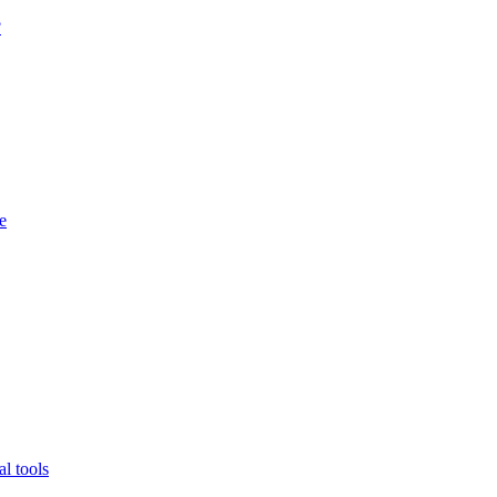
?
e
l tools