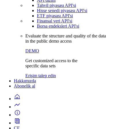
API dizini
Tahvil piyasası API'si
Hisse senedi piyasası API'si
ETF piyasası API'si
Finansal veri API'si
Borsa endeksleri API'si
Evaluate the structure and quality of the data
in the public demo access
DEMO
Get customized access to the
specific data sets
Erişim talep edin
Hakkımızda
Abonelik al
CF