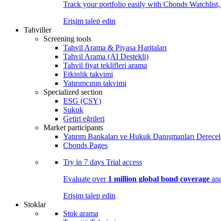
Track your portfolio easily with Cbonds Watchlist
Erişim talep edin
Tahviller
Screening tools
Tahvil Arama & Piyasa Haritaları
Tahvil Arama (AI Destekli)
Tahvil fiyat teklifleri arama
Etkinlik takvimi
Yatırımcının takvimi
Specialized section
ESG (ÇSY)
Sukuk
Getiri eğrileri
Market participants
Yatırım Bankaları ve Hukuk Danışmanları Derecel
Cbonds Pages
Try in
7 days
Trial access
Evaluate over
1 million global bond coverage
and
Erişim talep edin
Stoklar
Stok arama