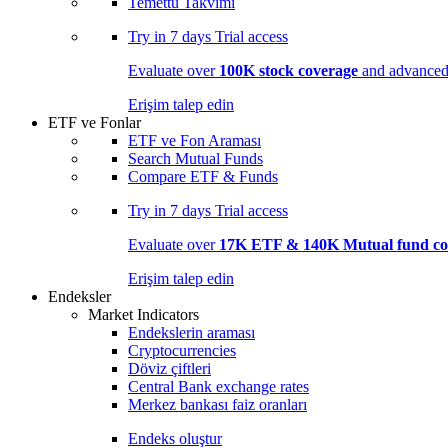
Temettü Takvimi
Try in
7 days
Trial access
Evaluate over
100K stock coverage
and advanced 
Erişim talep edin
ETF ve Fonlar
ETF ve Fon Araması
Search Mutual Funds
Compare ETF & Funds
Try in
7 days
Trial access
Evaluate over
17K ETF & 140K Mutual fund co
Erişim talep edin
Endeksler
Market Indicators
Endekslerin araması
Cryptocurrencies
Döviz çiftleri
Central Bank exchange rates
Merkez bankası faiz oranları
Endeks oluştur