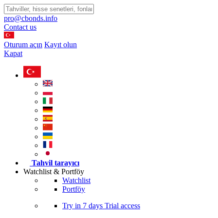
pro@cbonds.info
Contact us
Oturum açın
Kayıt olun
Kapat
Tahvil tarayıcı
Watchlist & Portföy
Watchlist
Portföy
Try in
7 days
Trial access