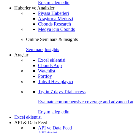
Erişim talep edin
Haberler ve Analizler
Piyasa Haberleri
Araştırma Merkezi
Cbonds Research
Medya için Cbonds
Online Seminars & Insights
Seminars
Insights
Araçlar
Excel eklentisi
Cbonds App
Watchlist
Portföy
Tahvil Hesaplayıcı
Try in
7 days
Trial access
Evaluate comprehensive coverage and advanced ana
Erişim talep edin
Excel eklentisi
API & Data Feed
API ve Data Feed