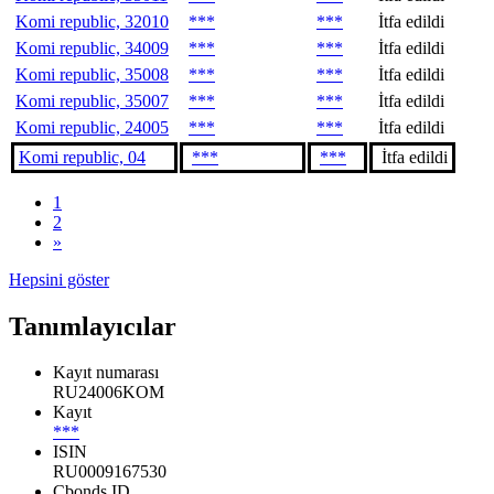
Komi republic, 32010
***
***
İtfa edildi
Komi republic, 34009
***
***
İtfa edildi
Komi republic, 35008
***
***
İtfa edildi
Komi republic, 35007
***
***
İtfa edildi
Komi republic, 24005
***
***
İtfa edildi
Komi republic, 04
***
***
İtfa edildi
1
2
»
Hepsini göster
Tanımlayıcılar
Kayıt numarası
RU24006KOM
Kayıt
***
ISIN
RU0009167530
Cbonds ID