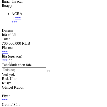
İhraç
| İhraççı
İhraççı
ACRA
|
***
***
Durum
İtfa edildi
Tutar
700.000.000 RUB
Plasman
***
İtfa (opsiyon)
***
(-)
Tahakkuk eden faiz
Veri yok
Risk Ülke
Rusya
Güncel Kupon
-
Fiyat
***
Getiri / Süre