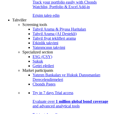
Track your portfolio easily with Cbonds
Watchlist, Portfolio & Excel Add-in
Erişim talep edin
Tahviller
Screening tools
Tahvil Arama & Piyasa Haritaları
Tahvil Arama (AI Destekli)
Tahvil fiyat teklifleri arama
Etkinlik takvimi
Yatırımcının takvimi
Specialized section
ESG (ÇSY)
Sukuk
Getiri eğrileri
Market participants
Yatırım Bankaları ve Hukuk Danışmanları
Derecelendirmeleri
Cbonds Pages
Try in
7 days
Trial access
Evaluate over
1 million global bond coverage
and advanced analytical tools