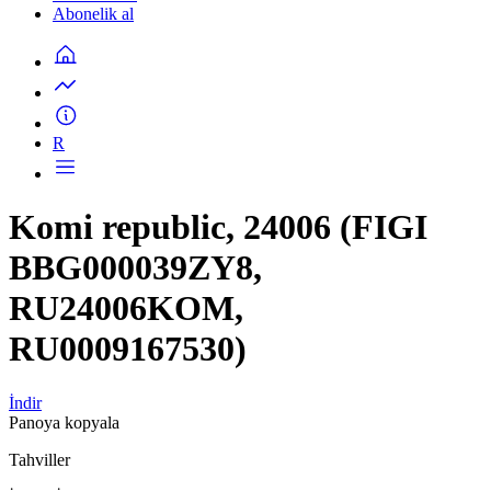
Abonelik al
R
Komi republic, 24006 (FIGI
BBG000039ZY8,
RU24006KOM,
RU0009167530)
İndir
Panoya kopyala
Tahviller