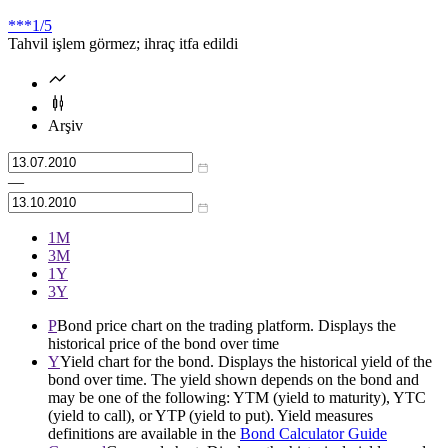
***
1/5
Tahvil işlem görmez; ihraç itfa edildi
Arşiv
—
1М
3М
1Y
3Y
P
Bond price chart on the trading platform. Displays the
historical price of the bond over time
Y
Yield chart for the bond. Displays the historical yield of the
bond over time. The yield shown depends on the bond and
may be one of the following: YTM (yield to maturity), YTC
(yield to call), or YTP (yield to put). Yield measures
definitions are available in the
Bond Calculator Guide