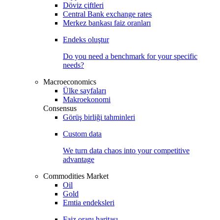
Döviz çiftleri
Central Bank exchange rates
Merkez bankası faiz oranları
Endeks oluştur
Do you need a benchmark for your specific
needs?
Macroeconomics
Ülke sayfaları
Makroekonomi
Consensus
Görüş birliği tahminleri
Custom data
We turn data chaos into your competitive
advantage
Commodities Market
Oil
Gold
Emtia endeksleri
Faiz oranı haritası