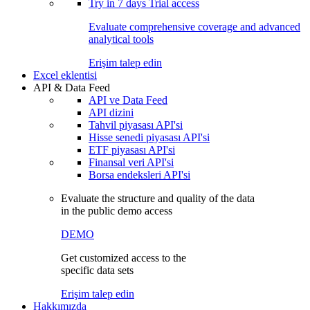
Try in
7 days
Trial access
Evaluate comprehensive coverage and advanced
analytical tools
Erişim talep edin
Excel eklentisi
API & Data Feed
API ve Data Feed
API dizini
Tahvil piyasası API'si
Hisse senedi piyasası API'si
ETF piyasası API'si
Finansal veri API'si
Borsa endeksleri API'si
Evaluate the structure and quality of the data
in the public demo access
DEMO
Get customized access to the
specific data sets
Erişim talep edin
Hakkımızda