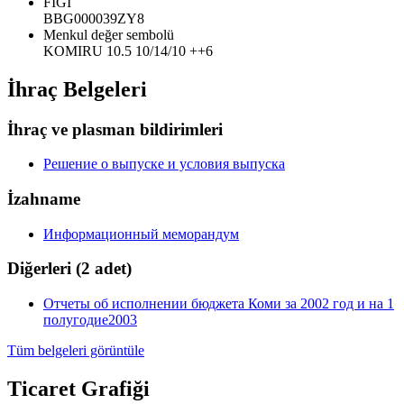
FIGI
BBG000039ZY8
Menkul değer sembolü
KOMIRU 10.5 10/14/10 ++6
İhraç Belgeleri
İhraç ve plasman bildirimleri
Решение о выпуске и условия выпуска
İzahname
Информационный меморандум
Diğerleri
(2 adet)
Отчеты об исполнении бюджета Коми за 2002 год и на 1
полугодие2003
Tüm belgeleri görüntüle
Ticaret Grafiği