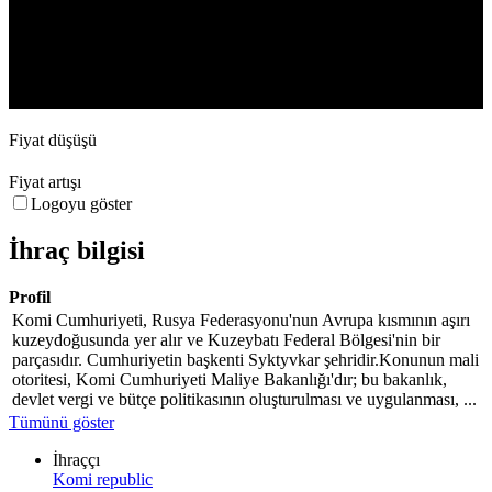
2. Aug
30. Aug
20. Sep
4. Oct
Fiyat düşüşü
Fiyat artışı
Logoyu göster
İhraç bilgisi
Profil
Komi Cumhuriyeti, Rusya Federasyonu'nun Avrupa kısmının aşırı
kuzeydoğusunda yer alır ve Kuzeybatı Federal Bölgesi'nin bir
parçasıdır. Cumhuriyetin başkenti Syktyvkar şehridir.Konunun mali
otoritesi, Komi Cumhuriyeti Maliye Bakanlığı'dır; bu bakanlık,
devlet vergi ve bütçe politikasının oluşturulması ve uygulanması, ...
Tümünü göster
İhraççı
Komi republic