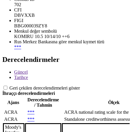
702
CFI
DBVXXB
FIGI
BBG000039ZY8
Menkul değer sembolü
KOMIRU 10.5 10/14/10 ++6
Rus Merkez Bankasına göre menkul kıymet türü
***
Derecelendirmeler
Güncel
Tarihçe
Geri çekilen derecelendirmeleri göster
İhraççı derecelendirmeleri
Derecelendirme
Ajans
Ölçek
/ Tahmin
ACRA
***
ACRA national rating scale for the R
ACRA
***
Standalone creditworthiness assessme
Moody's