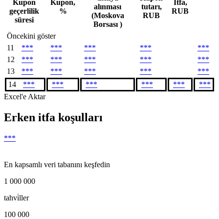
Kupon
Kupon,
İtfa,
alınması
tutarı,
geçerlilik
%
RUB
(Moskova
RUB
süresi
Borsası )
Öncekini göster
11
***
***
***
***
***
12
***
***
***
***
***
13
***
***
***
***
***
14
***
***
***
***
***
***
Excel'e Aktar
Erken itfa koşulları
***
En kapsamlı veri tabanını keşfedin
1 000 000
tahvi̇ller
100 000