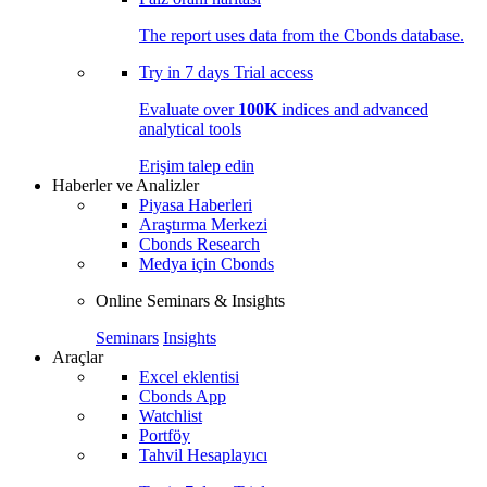
The report uses data from the Cbonds database.
Try in
7 days
Trial access
Evaluate over
100K
indices and advanced
analytical tools
Erişim talep edin
Haberler ve Analizler
Piyasa Haberleri
Araştırma Merkezi
Cbonds Research
Medya için Cbonds
Online Seminars & Insights
Seminars
Insights
Araçlar
Excel eklentisi
Cbonds App
Watchlist
Portföy
Tahvil Hesaplayıcı