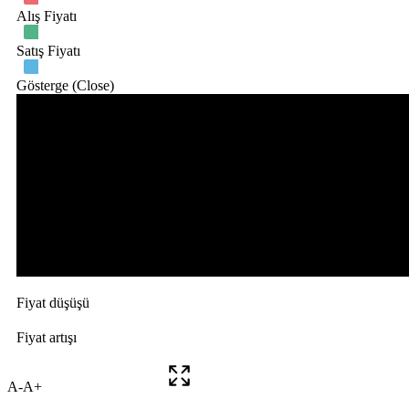
A-
A+