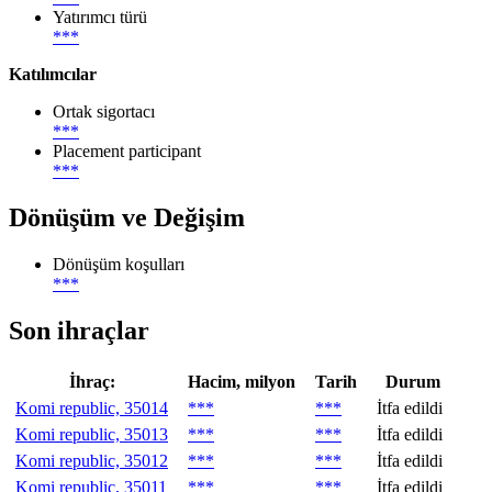
Yatırımcı türü
***
Katılımcılar
Ortak sigortacı
***
Placement participant
***
Dönüşüm ve Değişim
Dönüşüm koşulları
***
Son ihraçlar
İhraç:
Hacim, milyon
Tarih
Durum
Komi republic, 35014
***
***
İtfa edildi
Komi republic, 35013
***
***
İtfa edildi
Komi republic, 35012
***
***
İtfa edildi
Komi republic, 35011
***
***
İtfa edildi