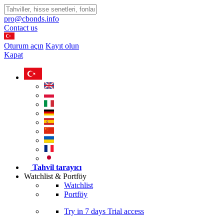
pro@cbonds.info
Contact us
Oturum açın
Kayıt olun
Kapat
Tahvil tarayıcı
Watchlist & Portföy
Watchlist
Portföy
Try in
7 days
Trial access