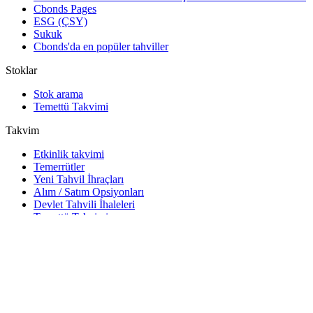
Cbonds Pages
ESG (ÇSY)
Sukuk
Cbonds'da en popüler tahviller
Stoklar
Stok arama
Temettü Takvimi
Takvim
Etkinlik takvimi
Temerrütler
Yeni Tahvil İhraçları
Alım / Satım Opsiyonları
Devlet Tahvili İhaleleri
Temettü Takvimi
Yatırımcının takvimi
Araçlar
Excel eklentisi
Watchlist
Hisse senedi ve tahvil widget'ları