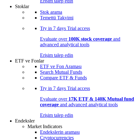
Erişim talep edin
Stoklar
Stok arama
Temettü Takvimi
Try in
7 days
Trial access
Evaluate over
100K stock coverage
and
advanced analytical tools
Erişim talep edin
ETF ve Fonlar
ETF ve Fon Araması
Search Mutual Funds
Compare ETF & Funds
Try in
7 days
Trial access
Evaluate over
17K ETF & 140K Mutual fund
coverage
and advanced analytical tools
Erişim talep edin
Endeksler
Market Indicators
Endekslerin araması
Cryptocurrencies