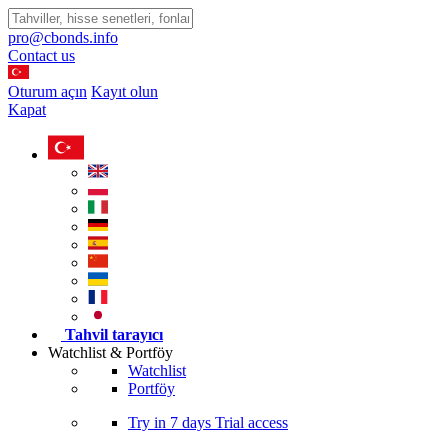
pro@cbonds.info
Contact us
Oturum açın
Kayıt olun
Kapat
Tahvil tarayıcı
Watchlist & Portföy
Watchlist
Portföy
Try in
7 days
Trial access