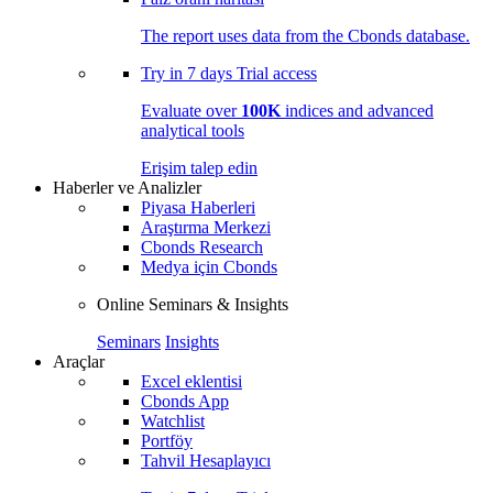
The report uses data from the Cbonds database.
Try in
7 days
Trial access
Evaluate over
100K
indices and advanced
analytical tools
Erişim talep edin
Haberler ve Analizler
Piyasa Haberleri
Araştırma Merkezi
Cbonds Research
Medya için Cbonds
Online Seminars & Insights
Seminars
Insights
Araçlar
Excel eklentisi
Cbonds App
Watchlist
Portföy
Tahvil Hesaplayıcı