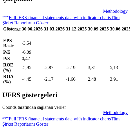
Methodology
new
Full IFRS financial statements data with indicator charts
Tüm
Şirket Raporlarını Göster
Gösterge
30.06.2026
31.03.2026
31.12.2025
30.09.2025
30.06.202
EPS
-3,54
Basic
P/E
-6,09
P/S
0,42
ROE
-5,95
-2,87
-2,19
3,31
5,13
(%)
ROA
-4,45
-2,17
-1,66
2,48
3,91
(%)
UFRS göstergeleri
Cbonds tarafından sağlanan veriler
Methodology
new
Full IFRS financial statements data with indicator charts
Tüm
Şirket Raporlarını Göster