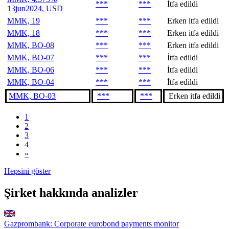
***
***
İtfa edildi
13jun2024, USD
MMK, 19
***
***
Erken itfa edildi
MMK, 18
***
***
Erken itfa edildi
MMK, BO-08
***
***
Erken itfa edildi
MMK, BO-07
***
***
İtfa edildi
MMK, BO-06
***
***
İtfa edildi
MMK, BO-04
***
***
İtfa edildi
MMK, BO-03
***
***
Erken itfa edildi
1
2
3
4
»
Hepsini göster
Şirket hakkında analizler
Gazprombank: Corporate eurobond payments monitor