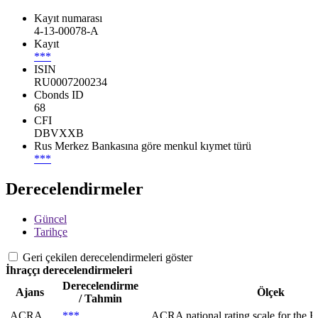
Kayıt numarası
4-13-00078-A
Kayıt
***
ISIN
RU0007200234
Cbonds ID
68
CFI
DBVXXB
Rus Merkez Bankasına göre menkul kıymet türü
***
Derecelendirmeler
Güncel
Tarihçe
Geri çekilen derecelendirmeleri göster
İhraççı derecelendirmeleri
Derecelendirme
Ajans
Ölçek
/ Tahmin
ACRA
***
ACRA national rating scale for the Ru