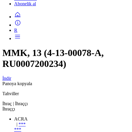
Abonelik al
R
MMK, 13 (4-13-00078-A,
RU0007200234)
İndir
Panoya kopyala
Tahviller
İhraç
| İhraççı
İhraççı
ACRA
|
***
***