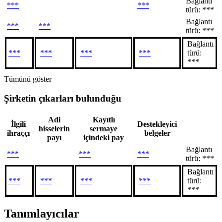
Bağlantı
***
***
türü: ***
Bağlantı
***
***
türü: ***
Bağlantı
***
***
***
***
türü:
***
Tümünü göster
Şirketin çıkarları bulunduğu
Adi
Kayıtlı
İlgili
Destekleyici
hisselerin
sermaye
ihraççı
belgeler
payı
içindeki pay
Bağlantı
***
***
***
türü: ***
Bağlantı
***
***
***
***
türü:
***
Tanımlayıcılar