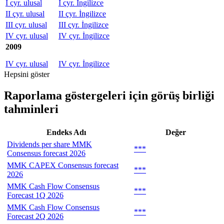
I çyr. ulusal
I çyr. İngilizce
II çyr. ulusal
II çyr. İngilizce
III çyr. ulusal
III çyr. İngilizce
IV çyr. ulusal
IV çyr. İngilizce
2009
IV çyr. ulusal
IV çyr. İngilizce
Hepsini göster
Raporlama göstergeleri için görüş birliği
tahminleri
Endeks Adı
Değer
Dividends per share MMK
***
Consensus forecast 2026
MMK CAPEX Consensus forecast
***
2026
MMK Cash Flow Consensus
***
Forecast 1Q 2026
MMK Cash Flow Consensus
***
Forecast 2Q 2026