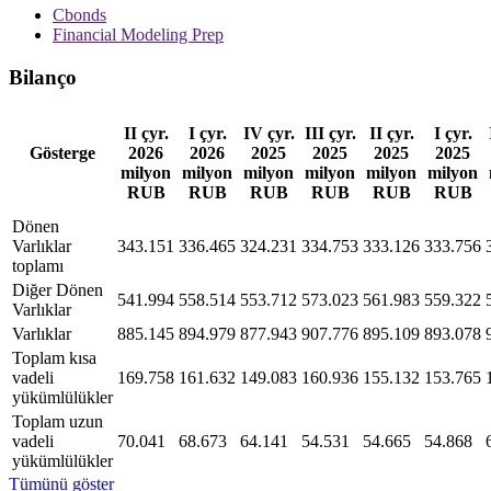
Cbonds
Financial Modeling Prep
Bilanço
II çyr.
I çyr.
IV çyr.
III çyr.
II çyr.
I çyr.
Gösterge
2026
2026
2025
2025
2025
2025
milyon
milyon
milyon
milyon
milyon
milyon
RUB
RUB
RUB
RUB
RUB
RUB
Dönen
Varlıklar
343.151
336.465
324.231
334.753
333.126
333.756
toplamı
Diğer Dönen
541.994
558.514
553.712
573.023
561.983
559.322
Varlıklar
Varlıklar
885.145
894.979
877.943
907.776
895.109
893.078
Toplam kısa
vadeli
169.758
161.632
149.083
160.936
155.132
153.765
yükümlülükler
Toplam uzun
vadeli
70.041
68.673
64.141
54.531
54.665
54.868
yükümlülükler
Tümünü göster