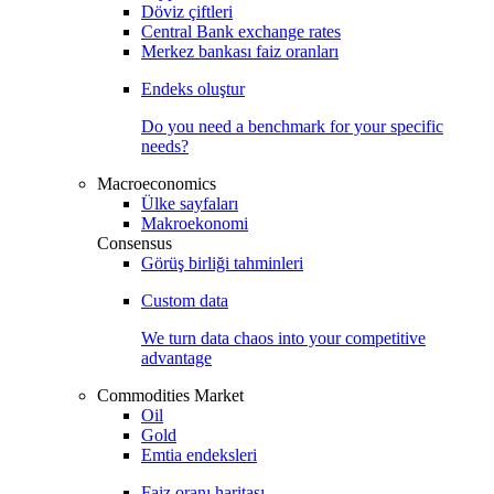
Döviz çiftleri
Central Bank exchange rates
Merkez bankası faiz oranları
Endeks oluştur
Do you need a benchmark for your specific
needs?
Macroeconomics
Ülke sayfaları
Makroekonomi
Consensus
Görüş birliği tahminleri
Custom data
We turn data chaos into your competitive
advantage
Commodities Market
Oil
Gold
Emtia endeksleri
Faiz oranı haritası