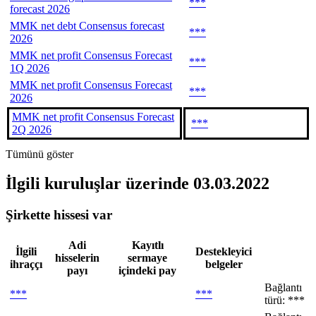
***
forecast 2026
MMK net debt Consensus forecast
***
2026
MMK net profit Consensus Forecast
***
1Q 2026
MMK net profit Consensus Forecast
***
2026
MMK net profit Consensus Forecast
***
2Q 2026
Tümünü göster
İlgili kuruluşlar
üzerinde 03.03.2022
Şirkette hissesi var
Adi
Kayıtlı
İlgili
Destekleyici
hisselerin
sermaye
ihraççı
belgeler
payı
içindeki pay
Bağlantı
***
***
türü: ***