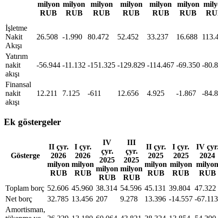
milyon
milyon
milyon
milyon
milyon
milyon
mil
RUB
RUB
RUB
RUB
RUB
RUB
RU
İşletme
Nakit
26.508
-1.990
80.472
52.452
33.237
16.688
113.
Akışı
Yatırım
nakit
-56.944
-11.132
-151.325
-129.829
-114.467
-69.350
-80.
akışı
Finansal
nakit
12.211
7.125
-611
12.656
4.925
-1.867
-84.
akışı
Ek göstergeler
IV
III
II çyr.
I çyr.
II çyr.
I çyr.
IV çyr
çyr.
çyr.
Gösterge
2026
2026
2025
2025
2024
2025
2025
milyon
milyon
milyon
milyon
milyo
milyon
milyon
RUB
RUB
RUB
RUB
RUB
RUB
RUB
Toplam borç
52.606
45.960
38.314
54.596
45.131
39.804
47.322
Net borç
32.785
13.456
207
9.278
13.396
-14.557
-67.113
Amortisman,