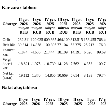
Kar zarar tablosu
II çyr.
I çyr.
IV çyr.
III çyr.
II çyr.
I çyr.
IV çy
Gösterge
2026
2026
2025
2025
2025
2025
202
milyon
milyon
milyon
milyon
milyon
milyon
mily
RUB
RUB
RUB
RUB
RUB
RUB
RU
Gelir
282.311
129.025
609.865
464.100
313.515
158.455
768.4
Brüt kâr
39.314
14.858
100.305
77.104
53.375
25.713
176.0
Faaliyet
-1.874
-4.686
21.444
18.109
14.191
6.526
99.69
karı
Vergi
öncesi
-18.621
-1.975
-10.739
14.128
7.562
4.353
109.7
kar
Net kâr
-19.112
-1.370
-14.855
10.669
5.614
3.138
79.74
(zarar)
Nakit akış tablosu
II çyr.
I çyr.
IV çyr.
III çyr.
II çyr.
I çyr.
IV ç
Gösterge
2026
2026
2025
2025
2025
2025
20