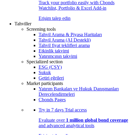
Track your portfolio easily with Cbonds
Watchlist, Portfolio & Excel Add-in
Erişim talep edin
Tahviller
Screening tools
Tahvil Arama & Piyasa Haritaları
Tahvil Arama (AI Destekli)
Tahvil fiyat teklifleri arama
Etkinlik takvimi
Yatırımcının takvimi
Specialized section
ESG (ÇSY)
Sukuk
Getiri eğrileri
Market participants
Yatırım Bankaları ve Hukuk Danışmanları
Derecelendirmeleri
Cbonds Pages
Try in
7 days
Trial access
Evaluate over
1 million global bond coverage
and advanced analytical tools