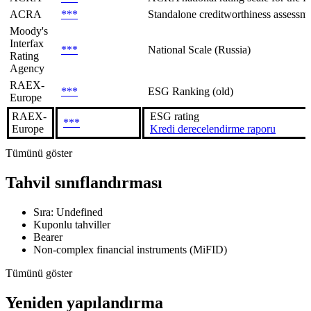
ACRA
***
Standalone creditworthiness assessmen
Moody's
Interfax
***
National Scale (Russia)
Rating
Agency
RAEX-
***
ESG Ranking (old)
Europe
RAEX-
ESG rating
***
Europe
Kredi derecelendirme raporu
Tümünü göster
Tahvil sınıflandırması
Sıra: Undefined
Kuponlu tahviller
Bearer
Non-complex financial instruments (MiFID)
Tümünü göster
Yeniden yapılandırma