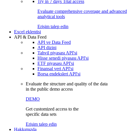
Try in
7 days
Trial access
Evaluate comprehensive coverage and advanced
analytical tools
Erişim talep edin
Excel eklentisi
API & Data Feed
API ve Data Feed
API dizini
Tahvil piyasası API'si
Hisse senedi piyasası API'si
ETF piyasası API'si
Finansal veri API'si
Borsa endeksleri API'si
Evaluate the structure and quality of the data
in the public demo access
DEMO
Get customized access to the
specific data sets
Erişim talep edin
Hakkımızda