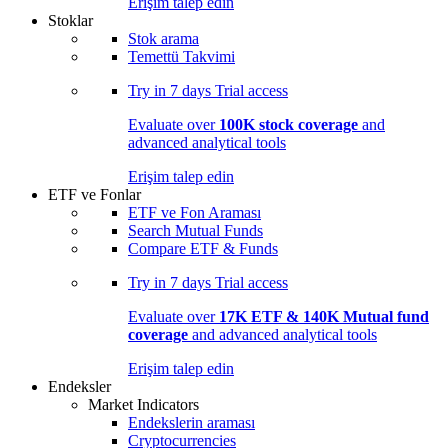
Erişim talep edin
Stoklar
Stok arama
Temettü Takvimi
Try in
7 days
Trial access
Evaluate over
100K stock coverage
and
advanced analytical tools
Erişim talep edin
ETF ve Fonlar
ETF ve Fon Araması
Search Mutual Funds
Compare ETF & Funds
Try in
7 days
Trial access
Evaluate over
17K ETF & 140K Mutual fund
coverage
and advanced analytical tools
Erişim talep edin
Endeksler
Market Indicators
Endekslerin araması
Cryptocurrencies