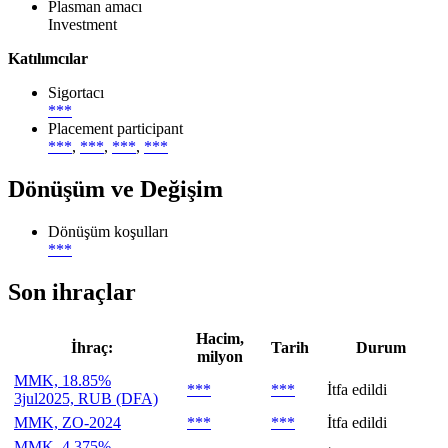
Plasman amacı
Investment
Katılımcılar
Sigortacı
***
Placement participant
***
,
***
,
***
,
***
Dönüşüm ve Değişim
Dönüşüm koşulları
***
Son ihraçlar
Hacim,
İhraç:
Tarih
Durum
milyon
MMK, 18.85%
***
***
İtfa edildi
3jul2025, RUB (DFA)
MMK, ZO-2024
***
***
İtfa edildi
MMK, 4.375%