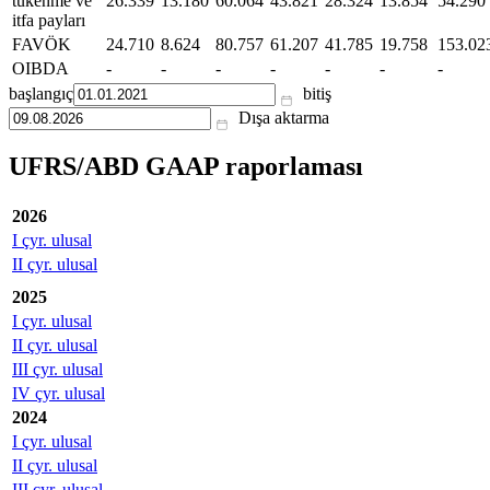
tükenme ve
26.339
13.180
60.064
43.821
28.324
13.854
54.290
itfa payları
FAVÖK
24.710
8.624
80.757
61.207
41.785
19.758
153.02
OIBDA
-
-
-
-
-
-
-
başlangıç
bitiş
Dışa aktarma
UFRS/ABD GAAP raporlaması
2026
I çyr. ulusal
II çyr. ulusal
2025
I çyr. ulusal
II çyr. ulusal
III çyr. ulusal
IV çyr. ulusal
2024
I çyr. ulusal
II çyr. ulusal
III çyr. ulusal