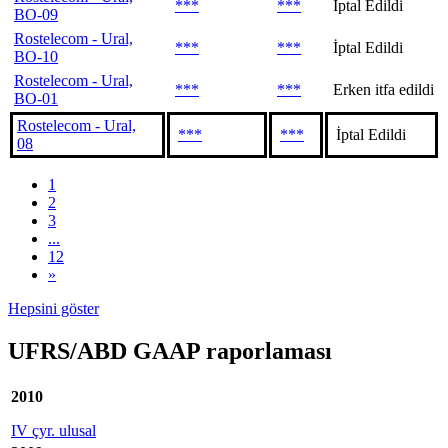
***
***
İptal Edildi
BO-09
Rostelecom - Ural,
***
***
İptal Edildi
BO-10
Rostelecom - Ural,
***
***
Erken itfa edildi
BO-01
Rostelecom - Ural,
***
***
İptal Edildi
08
1
2
3
...
12
»
Hepsini göster
UFRS/ABD GAAP raporlaması
2010
IV çyr. ulusal