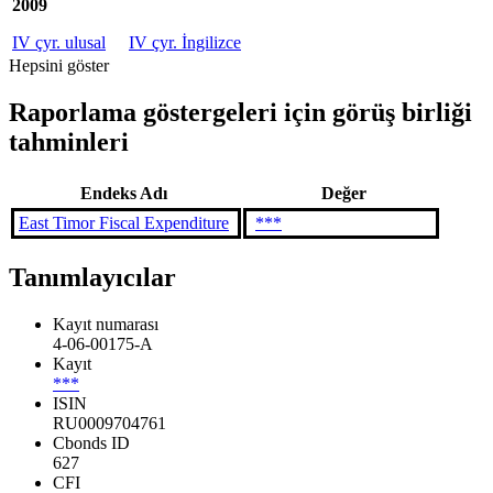
2009
IV çyr. ulusal
IV çyr. İngilizce
Hepsini göster
Raporlama göstergeleri için görüş birliği
tahminleri
Endeks Adı
Değer
East Timor Fiscal Expenditure
***
Tanımlayıcılar
Kayıt numarası
4-06-00175-A
Kayıt
***
ISIN
RU0009704761
Cbonds ID
627
CFI