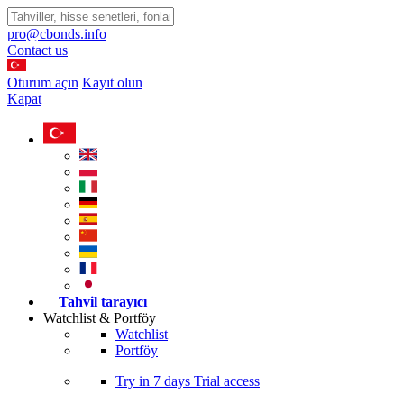
pro@cbonds.info
Contact us
Oturum açın
Kayıt olun
Kapat
Tahvil tarayıcı
Watchlist & Portföy
Watchlist
Portföy
Try in
7 days
Trial access