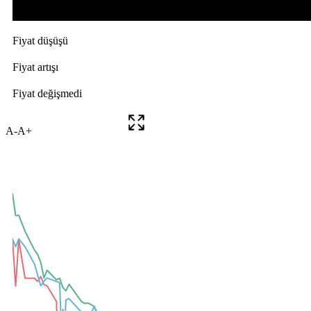
A-
A+