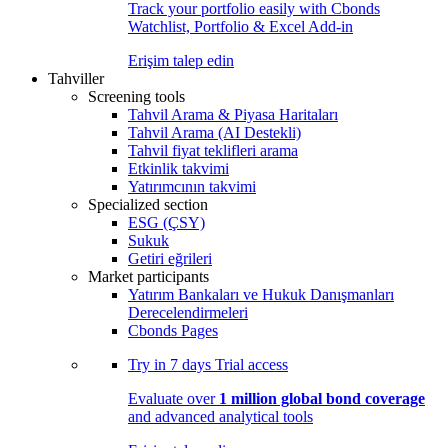
Track your portfolio easily with Cbonds
Watchlist, Portfolio & Excel Add-in
Erişim talep edin
Tahviller
Screening tools
Tahvil Arama & Piyasa Haritaları
Tahvil Arama (AI Destekli)
Tahvil fiyat teklifleri arama
Etkinlik takvimi
Yatırımcının takvimi
Specialized section
ESG (ÇSY)
Sukuk
Getiri eğrileri
Market participants
Yatırım Bankaları ve Hukuk Danışmanları
Derecelendirmeleri
Cbonds Pages
Try in
7 days
Trial access
Evaluate over
1 million global bond coverage
and advanced analytical tools