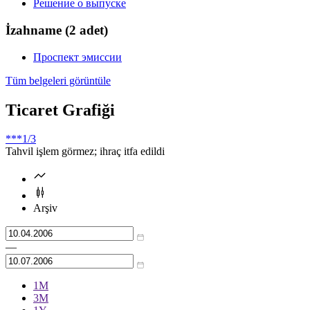
Решение о выпуске
İzahname
(2 adet)
Проспект эмиссии
Tüm belgeleri görüntüle
Ticaret Grafiği
***
1/3
Tahvil işlem görmez; ihraç itfa edildi
Arşiv
—
1М
3М