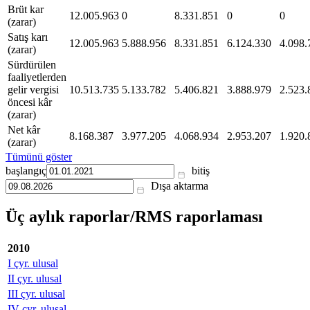
Brüt kar
12.005.963
0
8.331.851
0
0
(zarar)
Satış karı
12.005.963
5.888.956
8.331.851
6.124.330
4.098.
(zarar)
Sürdürülen
faaliyetlerden
gelir vergisi
10.513.735
5.133.782
5.406.821
3.888.979
2.523.
öncesi kâr
(zarar)
Net kâr
8.168.387
3.977.205
4.068.934
2.953.207
1.920.
(zarar)
Tümünü göster
başlangıç
bitiş
Dışa aktarma
Üç aylık raporlar/RMS raporlaması
2010
I çyr. ulusal
II çyr. ulusal
III çyr. ulusal
IV çyr. ulusal