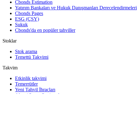
Cbonds Estimation
Yatırım Bankaları ve Hukuk Danışmanları Derecelendirmeleri
Cbonds Pages
ESG (ÇSY)
Sukuk
Cbonds'da en popüler tahviller
Stoklar
Stok arama
Temettü Takvimi
Takvim
Etkinlik takvimi
Temerrütler
Yeni Tahvil İhraçları
Alım / Satım Opsiyonları
Devlet Tahvili İhaleleri
Temettü Takvimi
Yatırımcının takvimi
Araçlar
Excel eklentisi
Watchlist