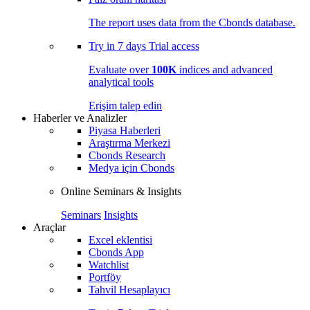
The report uses data from the Cbonds database.
Try in
7 days
Trial access
Evaluate over
100K
indices and advanced
analytical tools
Erişim talep edin
Haberler ve Analizler
Piyasa Haberleri
Araştırma Merkezi
Cbonds Research
Medya için Cbonds
Online Seminars & Insights
Seminars
Insights
Araçlar
Excel eklentisi
Cbonds App
Watchlist
Portföy
Tahvil Hesaplayıcı