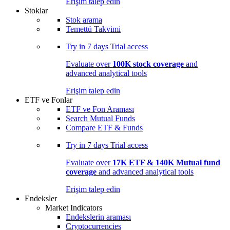
Erişim talep edin
Stoklar
Stok arama
Temettü Takvimi
Try in
7 days
Trial access
Evaluate over
100K stock coverage
and
advanced analytical tools
Erişim talep edin
ETF ve Fonlar
ETF ve Fon Araması
Search Mutual Funds
Compare ETF & Funds
Try in
7 days
Trial access
Evaluate over
17K ETF & 140K Mutual fund
coverage
and advanced analytical tools
Erişim talep edin
Endeksler
Market Indicators
Endekslerin araması
Cryptocurrencies