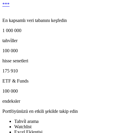
***
En kapsamlı veri tabanını keşfedin
1 000 000
tahvi̇ller
100 000
hisse senetleri
175 910
ETF & Funds
100 000
endeksler
Portföyünüzü en etkili şekilde takip edin
Tahvi̇l arama
Watchlist
Excel Eklentisi