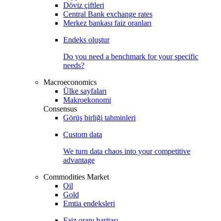
Döviz çiftleri
Central Bank exchange rates
Merkez bankası faiz oranları
Endeks oluştur
Do you need a benchmark for your specific
needs?
Macroeconomics
Ülke sayfaları
Makroekonomi
Consensus
Görüş birliği tahminleri
Custom data
We turn data chaos into your competitive
advantage
Commodities Market
Oil
Gold
Emtia endeksleri
Faiz oranı haritası