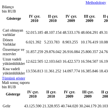
Methodology
Bilanço
bin RUB
IV çyr.
II çyr.
IV çyr.
III çyr.
II 
Gösterge
2010
2010
2009
2009
20
Сari olmayan
52.015.185
48.107.154
48.533.176
48.604.291
49.31
varlıklar
Dönen
6.021.392
5.233.783
8.903.255
10.176.419
10.08
Varlıklar
Özsermaye ve
31.857.259
29.876.042
26.916.084
25.800.357
24.76
rezervler
Uzun vadeli
12.622.505
12.103.643
16.422.573
16.594.507
16.19
yükümlülükler
Kısa vadeli
13.556.813
11.361.252
14.097.774
16.385.846
18.43
yükümlülükler
Tümünü göster
Mali sonuç raporu
bin RUB
IV çyr.
II çyr.
IV çyr.
III çyr.
II ç
Gösterge
2010
2010
2009
2009
200
Gelir
43.125.590
21.328.955
40.744.020
30.244.179
20.103