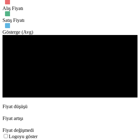
Alış Fiyatı
Satış Fiyatı
Gösterge (Avg)
İşlem hacmi
17. Apr
1. May
15. May
29. May
12. Jun
26. Jun
Fiyat düşüşü
Fiyat artışı
Fiyat değişmedi
Logoyu göster