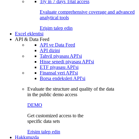
Try in
7 days
Trial access
Evaluate comprehensive coverage and advanced
analytical tools
Erişim talep edin
Excel eklentisi
API & Data Feed
API ve Data Feed
API dizini
Tahvil piyasası API'si
Hisse senedi piyasası API'si
ETF piyasası API'si
Finansal veri API'si
Borsa endeksleri API'si
Evaluate the structure and quality of the data
in the public demo access
DEMO
Get customized access to the
specific data sets
Erişim talep edin
Hakkımızda