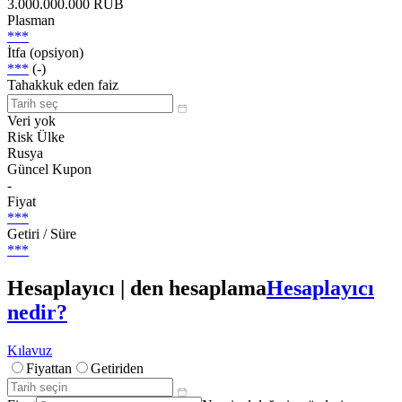
3.000.000.000 RUB
Plasman
***
İtfa (opsiyon)
***
(-)
Tahakkuk eden faiz
Veri yok
Risk Ülke
Rusya
Güncel Kupon
-
Fiyat
***
Getiri / Süre
***
Hesaplayıcı | den hesaplama
Hesaplayıcı
nedir?
Kılavuz
Fiyattan
Getiriden