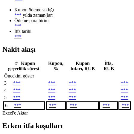
Kupon ödeme sıklığı
***
yılda zaman(lar)
Ödeme para birimi
***
İtfa tarihi
***
Nakit akışı
#
Kupon
Kupon,
Kupon
İtfa,
geçerlilik süresi
%
tutarı, RUB
RUB
Öncekini göster
3
***
***
***
***
4
***
***
***
***
5
***
***
***
***
6
***
***
***
***
***
Excel'e Aktar
Erken itfa koşulları