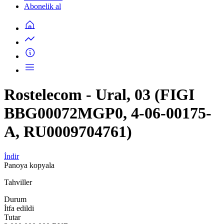
Abonelik al
Rostelecom - Ural, 03 (FIGI
BBG00072MGP0, 4-06-00175-
A, RU0009704761)
İndir
Panoya kopyala
Tahviller
Durum
İtfa edildi
Tutar