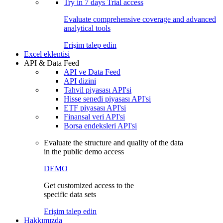
Try in
7 days
Trial access
Evaluate comprehensive coverage and advanced
analytical tools
Erişim talep edin
Excel eklentisi
API & Data Feed
API ve Data Feed
API dizini
Tahvil piyasası API'si
Hisse senedi piyasası API'si
ETF piyasası API'si
Finansal veri API'si
Borsa endeksleri API'si
Evaluate the structure and quality of the data
in the public demo access
DEMO
Get customized access to the
specific data sets
Erişim talep edin
Hakkımızda