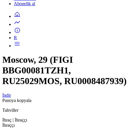
Abonelik al
R
Moscow, 29 (FIGI
BBG00081TZH1,
RU25029MOS, RU0008487939)
İndir
Panoya kopyala
Tahviller
İhraç
| İhraççı
İhraççı