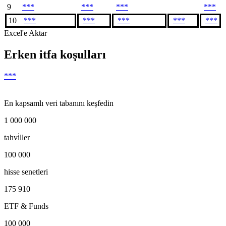
9
***
***
***
***
10
***
***
***
***
***
Excel'e Aktar
Erken itfa koşulları
***
En kapsamlı veri tabanını keşfedin
1 000 000
tahvi̇ller
100 000
hisse senetleri
175 910
ETF & Funds
100 000