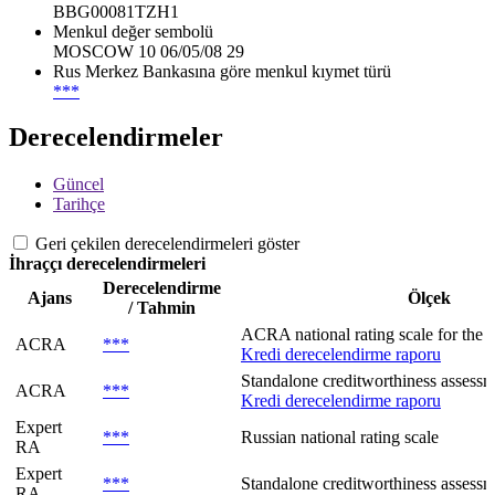
BBG00081TZH1
Menkul değer sembolü
MOSCOW 10 06/05/08 29
Rus Merkez Bankasına göre menkul kıymet türü
***
Derecelendirmeler
Güncel
Tarihçe
Geri çekilen derecelendirmeleri göster
İhraççı derecelendirmeleri
Derecelendirme
Ajans
Ölçek
/ Tahmin
ACRA national rating scale for the R
ACRA
***
Kredi derecelendirme raporu
Standalone creditworthiness assessme
ACRA
***
Kredi derecelendirme raporu
Expert
***
Russian national rating scale
RA
Expert
***
Standalone creditworthiness assessm
RA