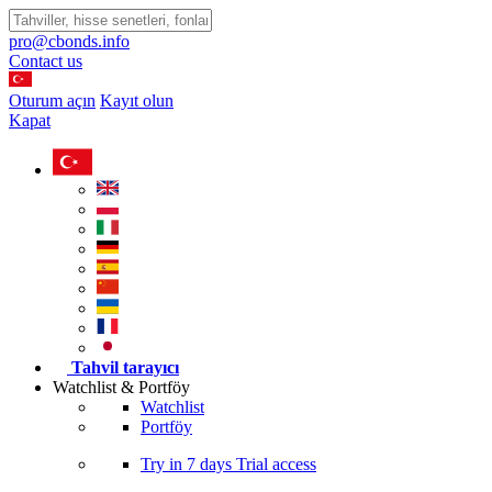
pro@cbonds.info
Contact us
Oturum açın
Kayıt olun
Kapat
Tahvil tarayıcı
Watchlist & Portföy
Watchlist
Portföy
Try in
7 days
Trial access