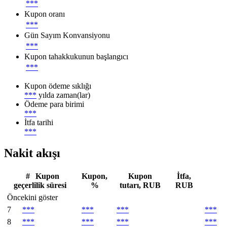
***
Kupon oranı
***
Gün Sayım Konvansiyonu
***
Kupon tahakkukunun başlangıcı
***
Kupon ödeme sıklığı
***
yılda zaman(lar)
Ödeme para birimi
***
İtfa tarihi
***
Nakit akışı
#
Kupon
Kupon,
Kupon
İtfa,
geçerlilik süresi
%
tutarı, RUB
RUB
Öncekini göster
7
***
***
***
***
8
***
***
***
***