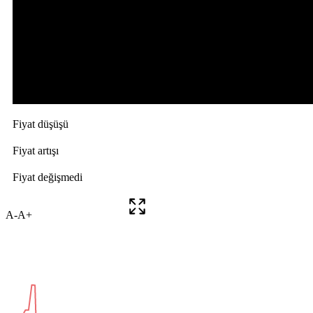
A-
A+