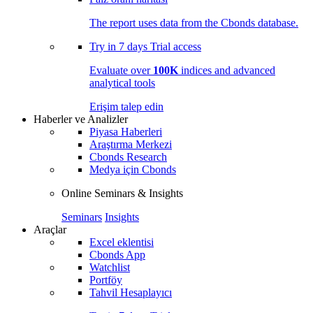
The report uses data from the Cbonds database.
Try in
7 days
Trial access
Evaluate over
100K
indices and advanced
analytical tools
Erişim talep edin
Haberler ve Analizler
Piyasa Haberleri
Araştırma Merkezi
Cbonds Research
Medya için Cbonds
Online Seminars & Insights
Seminars
Insights
Araçlar
Excel eklentisi
Cbonds App
Watchlist
Portföy
Tahvil Hesaplayıcı