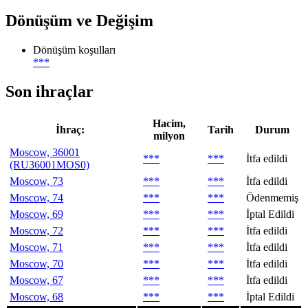
Dönüşüm ve Değişim
Dönüşüm koşulları
***
Son ihraçlar
Hacim,
İhraç:
Tarih
Durum
milyon
Moscow, 36001
***
***
İtfa edildi
(RU36001MOS0)
Moscow, 73
***
***
İtfa edildi
Moscow, 74
***
***
Ödenmemiş
Moscow, 69
***
***
İptal Edildi
Moscow, 72
***
***
İtfa edildi
Moscow, 71
***
***
İtfa edildi
Moscow, 70
***
***
İtfa edildi
Moscow, 67
***
***
İtfa edildi
Moscow, 68
***
***
İptal Edildi