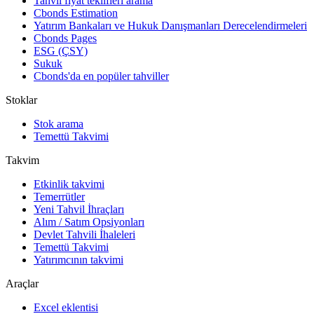
Tahvil fiyat teklifleri arama
Cbonds Estimation
Yatırım Bankaları ve Hukuk Danışmanları Derecelendirmeleri
Cbonds Pages
ESG (ÇSY)
Sukuk
Cbonds'da en popüler tahviller
Stoklar
Stok arama
Temettü Takvimi
Takvim
Etkinlik takvimi
Temerrütler
Yeni Tahvil İhraçları
Alım / Satım Opsiyonları
Devlet Tahvili İhaleleri
Temettü Takvimi
Yatırımcının takvimi
Araçlar
Excel eklentisi