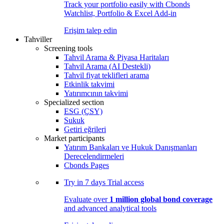
Track your portfolio easily with Cbonds
Watchlist, Portfolio & Excel Add-in
Erişim talep edin
Tahviller
Screening tools
Tahvil Arama & Piyasa Haritaları
Tahvil Arama (AI Destekli)
Tahvil fiyat teklifleri arama
Etkinlik takvimi
Yatırımcının takvimi
Specialized section
ESG (ÇSY)
Sukuk
Getiri eğrileri
Market participants
Yatırım Bankaları ve Hukuk Danışmanları
Derecelendirmeleri
Cbonds Pages
Try in
7 days
Trial access
Evaluate over
1 million global bond coverage
and advanced analytical tools