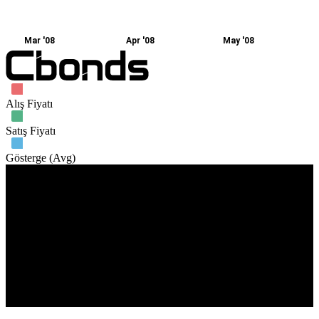
Mar '08
Apr '08
May '08
Alış Fiyatı
Satış Fiyatı
Gösterge (Avg)
İşlem hacmi
14. Mar
26. Mar
14. Apr
6. May