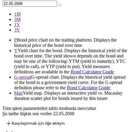
1М
3М
1Y
3Y
P
Bond price chart on the trading platform. Displays the
historical price of the bond over time
Y
Yield chart for the bond. Displays the historical yield of the
bond over time. The yield shown depends on the bond and
may be one of the following: YTM (yield to maturity), YTC
(yield to call), or YTP (yield to put). Yield measures
definitions are available in the
Bond Calculator Guide
G-spread
G-spread chart. Displays the historical yield spread
of the bond to a government yield curve. For the G-spread
definition please refer to the
Bond Calculator Guide
Map
Yield map. Displays an interactive yield vs. Macaulay
duration scatter plot for bonds issued by this issuer
Tüm işlem parametreleri tablo modunda mevcuttur
Şu tarihe ilişkin son veriler
22.05.2008
Karşılaştırmak için öğe ekleyin