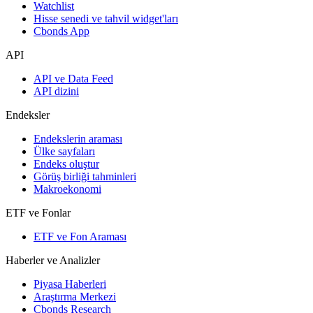
Watchlist
Hisse senedi ve tahvil widget'ları
Cbonds App
API
API ve Data Feed
API dizini
Endeksler
Endekslerin araması
Ülke sayfaları
Endeks oluştur
Görüş birliği tahminleri
Makroekonomi
ETF ve Fonlar
ETF ve Fon Araması
Haberler ve Analizler
Piyasa Haberleri
Araştırma Merkezi
Cbonds Research