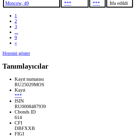
Moscow, 49
***
***
İtfa edildi
1
2
3
...
9
»
Hepsini göster
Tanımlayıcılar
Kayıt numarası
RU25029MOS
Kayıt
***
ISIN
RU0008487939
Cbonds ID
614
CFI
DBFXXB
FIGI