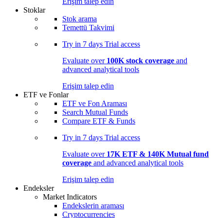
Erişim talep edin
Stoklar
Stok arama
Temettü Takvimi
Try in
7 days
Trial access
Evaluate over
100K stock coverage
and
advanced analytical tools
Erişim talep edin
ETF ve Fonlar
ETF ve Fon Araması
Search Mutual Funds
Compare ETF & Funds
Try in
7 days
Trial access
Evaluate over
17K ETF & 140K Mutual fund
coverage
and advanced analytical tools
Erişim talep edin
Endeksler
Market Indicators
Endekslerin araması
Cryptocurrencies