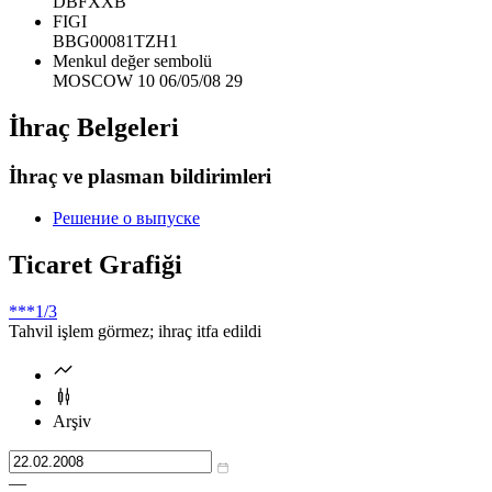
DBFXXB
FIGI
BBG00081TZH1
Menkul değer sembolü
MOSCOW 10 06/05/08 29
İhraç Belgeleri
İhraç ve plasman bildirimleri
Решение о выпуске
Ticaret Grafiği
***
1/3
Tahvil işlem görmez; ihraç itfa edildi
Arşiv
—