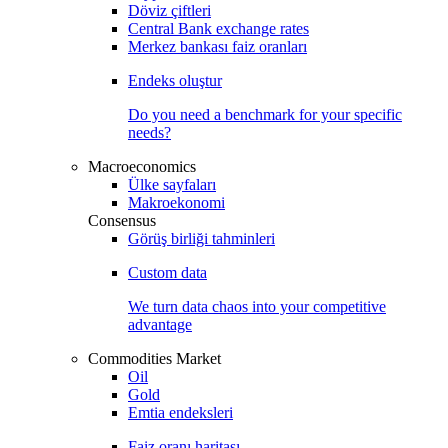
Döviz çiftleri
Central Bank exchange rates
Merkez bankası faiz oranları
Endeks oluştur
Do you need a benchmark for your specific
needs?
Macroeconomics
Ülke sayfaları
Makroekonomi
Consensus
Görüş birliği tahminleri
Custom data
We turn data chaos into your competitive
advantage
Commodities Market
Oil
Gold
Emtia endeksleri
Faiz oranı haritası