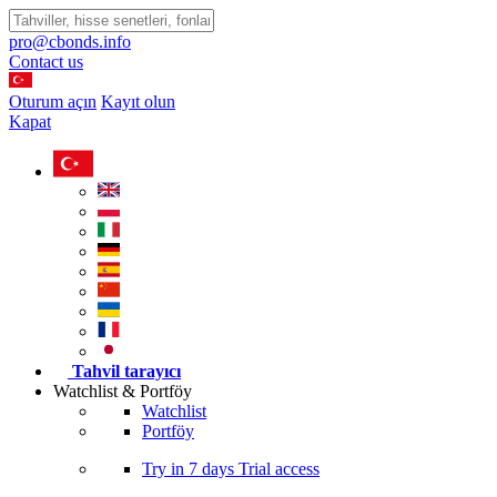
pro@cbonds.info
Contact us
Oturum açın
Kayıt olun
Kapat
Tahvil tarayıcı
Watchlist & Portföy
Watchlist
Portföy
Try in
7 days
Trial access