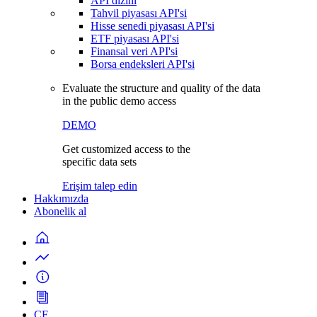
API dizini
Tahvil piyasası API'si
Hisse senedi piyasası API'si
ETF piyasası API'si
Finansal veri API'si
Borsa endeksleri API'si
Evaluate the structure and quality of the data
in the public demo access
DEMO
Get customized access to the
specific data sets
Erişim talep edin
Hakkımızda
Abonelik al
CF