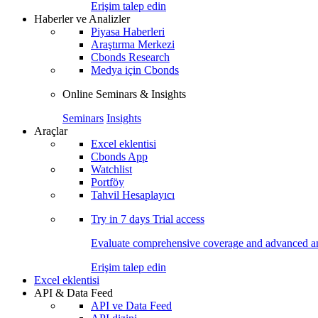
Erişim talep edin
Haberler ve Analizler
Piyasa Haberleri
Araştırma Merkezi
Cbonds Research
Medya için Cbonds
Online Seminars & Insights
Seminars
Insights
Araçlar
Excel eklentisi
Cbonds App
Watchlist
Portföy
Tahvil Hesaplayıcı
Try in
7 days
Trial access
Evaluate comprehensive coverage and advanced ana
Erişim talep edin
Excel eklentisi
API & Data Feed
API ve Data Feed