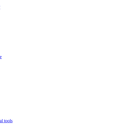
?
e
l tools