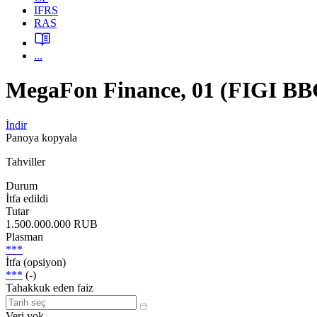
IFRS
RAS
...
MegaFon Finance, 01 (FIGI BB
İndir
Panoya kopyala
Tahviller
Durum
İtfa edildi
Tutar
1.500.000.000 RUB
Plasman
***
İtfa (opsiyon)
***
(-)
Tahakkuk eden faiz
Veri yok