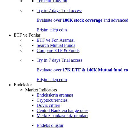
Temettü Takvimi
Try in
7 days
Trial access
Evaluate over
100K stock coverage
and advanced 
Erişim talep edin
ETF ve Fonlar
ETF ve Fon Araması
Search Mutual Funds
Compare ETF & Funds
Try in
7 days
Trial access
Evaluate over
17K ETF & 140K Mutual fund co
Erişim talep edin
Endeksler
Market Indicators
Endekslerin araması
Cryptocurrencies
Döviz çiftleri
Central Bank exchange rates
Merkez bankası faiz oranları
Endeks oluştur