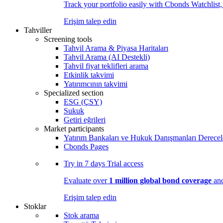
Track your portfolio easily with Cbonds Watchlist
Erişim talep edin
Tahviller
Screening tools
Tahvil Arama & Piyasa Haritaları
Tahvil Arama (AI Destekli)
Tahvil fiyat teklifleri arama
Etkinlik takvimi
Yatırımcının takvimi
Specialized section
ESG (ÇSY)
Sukuk
Getiri eğrileri
Market participants
Yatırım Bankaları ve Hukuk Danışmanları Derecel
Cbonds Pages
Try in
7 days
Trial access
Evaluate over
1 million global bond coverage
and
Erişim talep edin
Stoklar
Stok arama