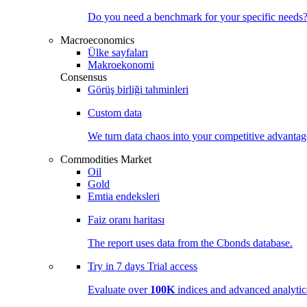
Do you need a benchmark for your specific needs
Macroeconomics
Ülke sayfaları
Makroekonomi
Consensus
Görüş birliği tahminleri
Custom data
We turn data chaos into your competitive
advantag
Commodities Market
Oil
Gold
Emtia endeksleri
Faiz oranı haritası
The report uses data from the Cbonds database.
Try in
7 days
Trial access
Evaluate over
100K
indices and advanced analytica