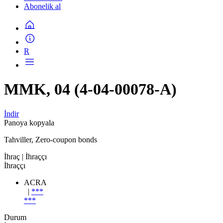
Abonelik al
R
MMK, 04 (4-04-00078-A)
İndir
Panoya kopyala
Tahviller, Zero-coupon bonds
İhraç
| İhraççı
İhraççı
ACRA
|
***
***
Durum