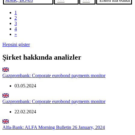
MMK, BO-03
***
***
Erken itfa edildi
1
2
3
4
»
Hepsini göster
Şirket hakkında analizler
Gazprombank: Corporate eurobond payments monitor
03.05.2024
Gazprombank: Corporate eurobond payments monitor
22.02.2024
Alfa-Bank: ALFA Morning Bulletin 26 January, 2024