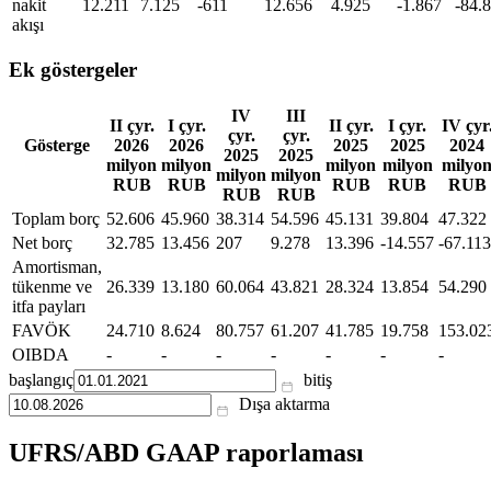
nakit
12.211
7.125
-611
12.656
4.925
-1.867
-84.
akışı
Ek göstergeler
IV
III
II çyr.
I çyr.
II çyr.
I çyr.
IV çyr
çyr.
çyr.
Gösterge
2026
2026
2025
2025
2024
2025
2025
milyon
milyon
milyon
milyon
milyo
milyon
milyon
RUB
RUB
RUB
RUB
RUB
RUB
RUB
Toplam borç
52.606
45.960
38.314
54.596
45.131
39.804
47.322
Net borç
32.785
13.456
207
9.278
13.396
-14.557
-67.113
Amortisman,
tükenme ve
26.339
13.180
60.064
43.821
28.324
13.854
54.290
itfa payları
FAVÖK
24.710
8.624
80.757
61.207
41.785
19.758
153.02
OIBDA
-
-
-
-
-
-
-
başlangıç
bitiş
Dışa aktarma
UFRS/ABD GAAP raporlaması