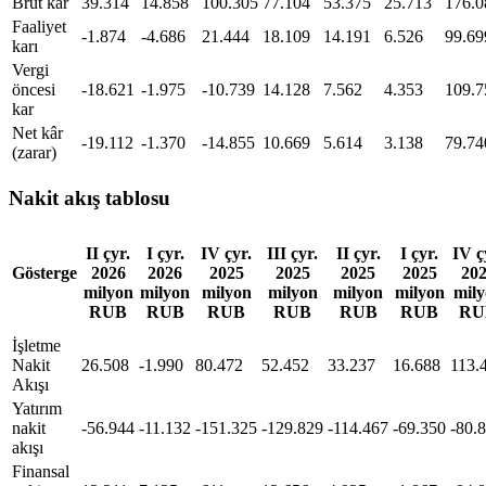
Brüt kâr
39.314
14.858
100.305
77.104
53.375
25.713
176.0
Faaliyet
-1.874
-4.686
21.444
18.109
14.191
6.526
99.69
karı
Vergi
öncesi
-18.621
-1.975
-10.739
14.128
7.562
4.353
109.7
kar
Net kâr
-19.112
-1.370
-14.855
10.669
5.614
3.138
79.74
(zarar)
Nakit akış tablosu
II çyr.
I çyr.
IV çyr.
III çyr.
II çyr.
I çyr.
IV ç
Gösterge
2026
2026
2025
2025
2025
2025
20
milyon
milyon
milyon
milyon
milyon
milyon
mil
RUB
RUB
RUB
RUB
RUB
RUB
RU
İşletme
Nakit
26.508
-1.990
80.472
52.452
33.237
16.688
113.
Akışı
Yatırım
nakit
-56.944
-11.132
-151.325
-129.829
-114.467
-69.350
-80.
akışı
Finansal