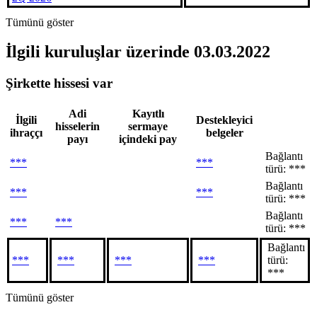
Tümünü göster
İlgili kuruluşlar
üzerinde 03.03.2022
Şirkette hissesi var
Adi
Kayıtlı
İlgili
Destekleyici
hisselerin
sermaye
ihraççı
belgeler
payı
içindeki pay
Bağlantı
***
***
türü: ***
Bağlantı
***
***
türü: ***
Bağlantı
***
***
türü: ***
Bağlantı
***
***
***
***
türü:
***
Tümünü göster