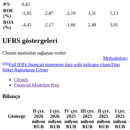
P/S
0,42
ROE
-5,95
-2,87
-2,19
3,31
5,13
(%)
ROA
-4,45
-2,17
-1,66
2,48
3,91
(%)
UFRS göstergeleri
Cbonds tarafından sağlanan veriler
Methodology
new
Full IFRS financial statements data with indicator charts
Tüm
Şirket Raporlarını Göster
Cbonds
Financial Modeling Prep
Bilanço
II çyr.
I çyr.
IV çyr.
III çyr.
II çyr.
I çyr.
Gösterge
2026
2026
2025
2025
2025
2025
milyon
milyon
milyon
milyon
milyon
milyon
RUB
RUB
RUB
RUB
RUB
RUB