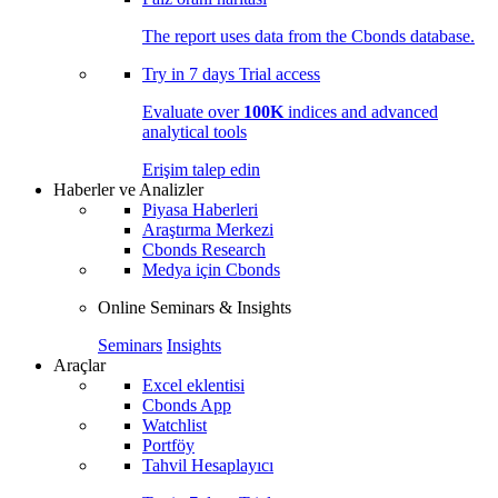
The report uses data from the Cbonds database.
Try in
7 days
Trial access
Evaluate over
100K
indices and advanced
analytical tools
Erişim talep edin
Haberler ve Analizler
Piyasa Haberleri
Araştırma Merkezi
Cbonds Research
Medya için Cbonds
Online Seminars & Insights
Seminars
Insights
Araçlar
Excel eklentisi
Cbonds App
Watchlist
Portföy
Tahvil Hesaplayıcı