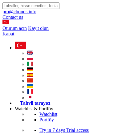
pro@cbonds.info
Contact us
Oturum açın
Kayıt olun
Kapat
Tahvil tarayıcı
Watchlist & Portföy
Watchlist
Portföy
Try in
7 days
Trial access