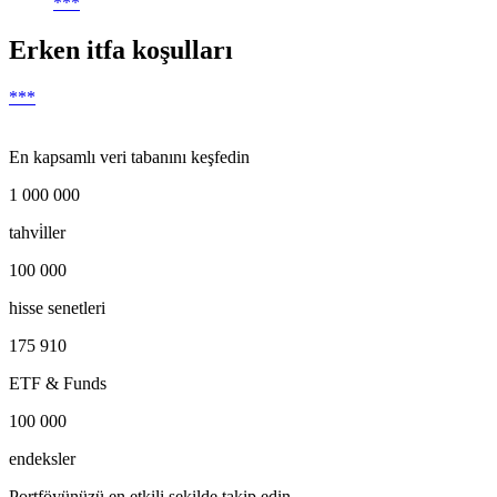
***
Erken itfa koşulları
***
En kapsamlı veri tabanını keşfedin
1 000 000
tahvi̇ller
100 000
hisse senetleri
175 910
ETF & Funds
100 000
endeksler
Portföyünüzü en etkili şekilde takip edin