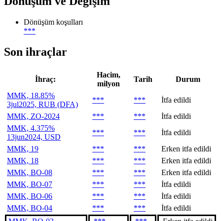
Dönüşüm ve Değişim
Dönüşüm koşulları
***
Son ihraçlar
Hacim,
İhraç:
Tarih
Durum
milyon
MMK, 18.85%
***
***
İtfa edildi
3jul2025, RUB (DFA)
MMK, ZO-2024
***
***
İtfa edildi
MMK, 4.375%
***
***
İtfa edildi
13jun2024, USD
MMK, 19
***
***
Erken itfa edildi
MMK, 18
***
***
Erken itfa edildi
MMK, BO-08
***
***
Erken itfa edildi
MMK, BO-07
***
***
İtfa edildi
MMK, BO-06
***
***
İtfa edildi
MMK, BO-04
***
***
İtfa edildi