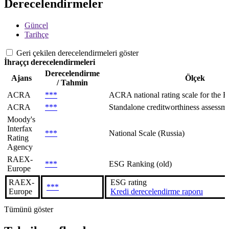
Derecelendirmeler
Güncel
Tarihçe
Geri çekilen derecelendirmeleri göster
İhraççı derecelendirmeleri
Derecelendirme
Ajans
Ölçek
/ Tahmin
ACRA
***
ACRA national rating scale for the Ru
ACRA
***
Standalone creditworthiness assessmen
Moody's
Interfax
***
National Scale (Russia)
Rating
Agency
RAEX-
***
ESG Ranking (old)
Europe
RAEX-
ESG rating
***
Europe
Kredi derecelendirme raporu
Tümünü göster