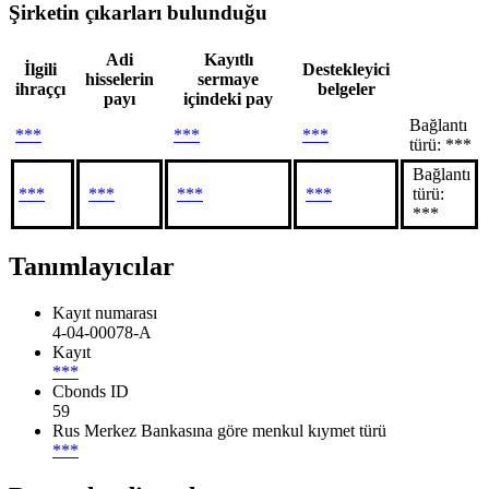
Şirketin çıkarları bulunduğu
Adi
Kayıtlı
İlgili
Destekleyici
hisselerin
sermaye
ihraççı
belgeler
payı
içindeki pay
Bağlantı
***
***
***
türü: ***
Bağlantı
***
***
***
***
türü:
***
Tanımlayıcılar
Kayıt numarası
4-04-00078-A
Kayıt
***
Cbonds ID
59
Rus Merkez Bankasına göre menkul kıymet türü
***