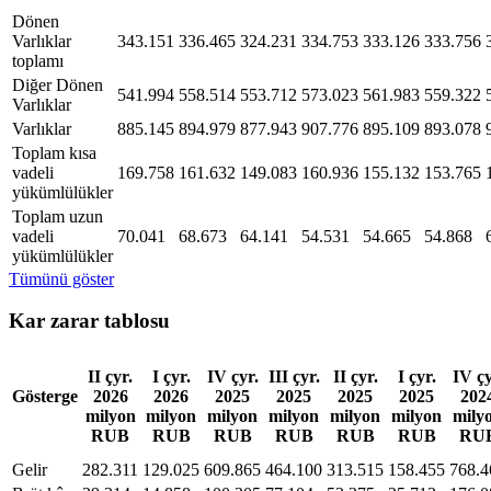
Dönen
Varlıklar
343.151
336.465
324.231
334.753
333.126
333.756
toplamı
Diğer Dönen
541.994
558.514
553.712
573.023
561.983
559.322
Varlıklar
Varlıklar
885.145
894.979
877.943
907.776
895.109
893.078
Toplam kısa
vadeli
169.758
161.632
149.083
160.936
155.132
153.765
yükümlülükler
Toplam uzun
vadeli
70.041
68.673
64.141
54.531
54.665
54.868
yükümlülükler
Tümünü göster
Kar zarar tablosu
II çyr.
I çyr.
IV çyr.
III çyr.
II çyr.
I çyr.
IV çy
Gösterge
2026
2026
2025
2025
2025
2025
202
milyon
milyon
milyon
milyon
milyon
milyon
mily
RUB
RUB
RUB
RUB
RUB
RUB
RU
Gelir
282.311
129.025
609.865
464.100
313.515
158.455
768.4