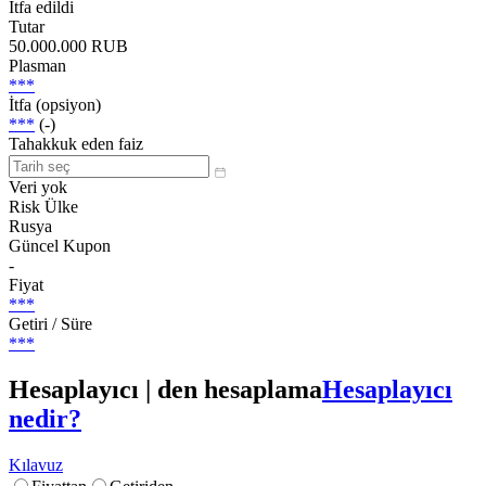
İtfa edildi
Tutar
50.000.000 RUB
Plasman
***
İtfa (opsiyon)
***
(-)
Tahakkuk eden faiz
Veri yok
Risk Ülke
Rusya
Güncel Kupon
-
Fiyat
***
Getiri / Süre
***
Hesaplayıcı | den hesaplama
Hesaplayıcı
nedir?
Kılavuz