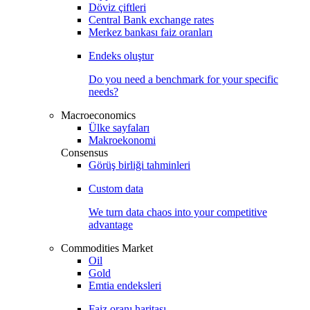
Döviz çiftleri
Central Bank exchange rates
Merkez bankası faiz oranları
Endeks oluştur
Do you need a benchmark for your specific
needs?
Macroeconomics
Ülke sayfaları
Makroekonomi
Consensus
Görüş birliği tahminleri
Custom data
We turn data chaos into your competitive
advantage
Commodities Market
Oil
Gold
Emtia endeksleri
Faiz oranı haritası