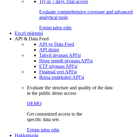
Try in
7 days
Trial access
Evaluate comprehensive coverage and advanced
analytical tools
Erişim talep edin
Excel eklentisi
API & Data Feed
API ve Data Feed
API dizini
Tahvil piyasası API'si
Hisse senedi piyasası API'si
ETF piyasası API'si
Finansal veri API'si
Borsa endeksleri API'si
Evaluate the structure and quality of the data
in the public demo access
DEMO
Get customized access to the
specific data sets
Erişim talep edin
Hakkımızda