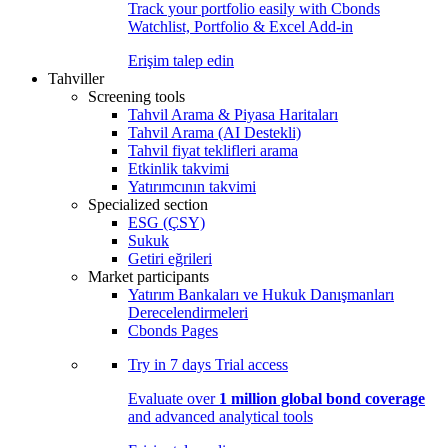
Track your portfolio easily with Cbonds
Watchlist, Portfolio & Excel Add-in
Erişim talep edin
Tahviller
Screening tools
Tahvil Arama & Piyasa Haritaları
Tahvil Arama (AI Destekli)
Tahvil fiyat teklifleri arama
Etkinlik takvimi
Yatırımcının takvimi
Specialized section
ESG (ÇSY)
Sukuk
Getiri eğrileri
Market participants
Yatırım Bankaları ve Hukuk Danışmanları
Derecelendirmeleri
Cbonds Pages
Try in
7 days
Trial access
Evaluate over
1 million global bond coverage
and advanced analytical tools