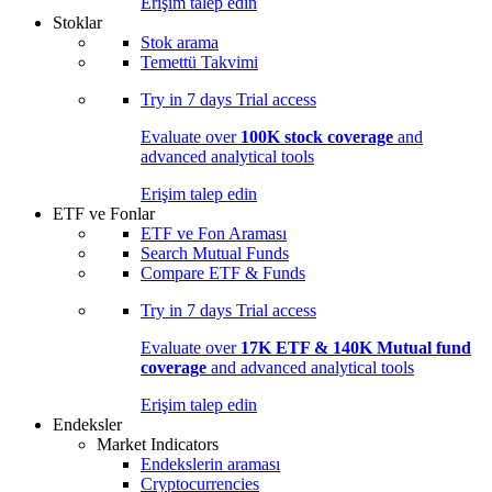
Erişim talep edin
Stoklar
Stok arama
Temettü Takvimi
Try in
7 days
Trial access
Evaluate over
100K stock coverage
and
advanced analytical tools
Erişim talep edin
ETF ve Fonlar
ETF ve Fon Araması
Search Mutual Funds
Compare ETF & Funds
Try in
7 days
Trial access
Evaluate over
17K ETF & 140K Mutual fund
coverage
and advanced analytical tools
Erişim talep edin
Endeksler
Market Indicators
Endekslerin araması
Cryptocurrencies