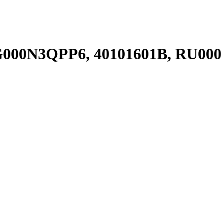
BG000N3QPP6, 40101601B, RU00