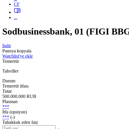
CF
...
Sodbusinessbank, 01 (FIGI B
İndir
Panoya kopyala
Watchlist'ye ekle
Temerrüt
Tahviller
Durum
Temerrüt itfası
Tutar
500.000.000 RUB
Plasman
***
İtfa (opsiyon)
***
(-)
Tahakkuk eden faiz