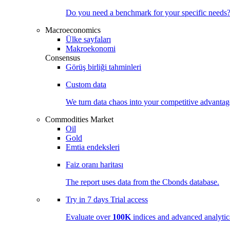
Do you need a benchmark for your specific needs
Macroeconomics
Ülke sayfaları
Makroekonomi
Consensus
Görüş birliği tahminleri
Custom data
We turn data chaos into your competitive
advantag
Commodities Market
Oil
Gold
Emtia endeksleri
Faiz oranı haritası
The report uses data from the Cbonds database.
Try in
7 days
Trial access
Evaluate over
100K
indices and advanced analytica