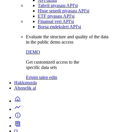
API dizini
Tahvil piyasası API'si
Hisse senedi piyasası API'si
ETF piyasası API'si
Finansal veri API'si
Borsa endeksleri API'si
Evaluate the structure and quality of the data
in the public demo access
DEMO
Get customized access to the
specific data sets
Erişim talep edin
Hakkımızda
Abonelik al
Q