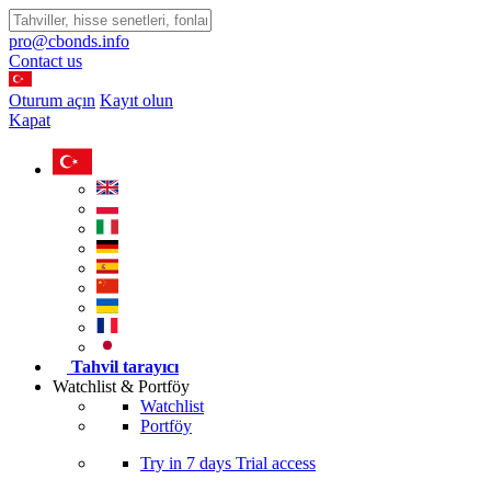
pro@cbonds.info
Contact us
Oturum açın
Kayıt olun
Kapat
Tahvil tarayıcı
Watchlist & Portföy
Watchlist
Portföy
Try in
7 days
Trial access