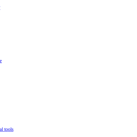
?
e
l tools