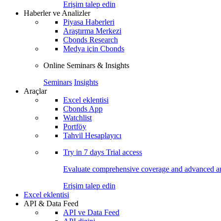
Erişim talep edin
Haberler ve Analizler
Piyasa Haberleri
Araştırma Merkezi
Cbonds Research
Medya için Cbonds
Online Seminars & Insights
Seminars
Insights
Araçlar
Excel eklentisi
Cbonds App
Watchlist
Portföy
Tahvil Hesaplayıcı
Try in
7 days
Trial access
Evaluate comprehensive coverage and advanced ana
Erişim talep edin
Excel eklentisi
API & Data Feed
API ve Data Feed