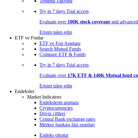
Temettü Takvimi
Try in
7 days
Trial access
Evaluate over
100K stock coverage
and advanced 
Erişim talep edin
ETF ve Fonlar
ETF ve Fon Araması
Search Mutual Funds
Compare ETF & Funds
Try in
7 days
Trial access
Evaluate over
17K ETF & 140K Mutual fund co
Erişim talep edin
Endeksler
Market Indicators
Endekslerin araması
Cryptocurrencies
Döviz çiftleri
Central Bank exchange rates
Merkez bankası faiz oranları
Endeks oluştur