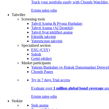
Track your portfolio easily with Cbonds Watchlist
Erişim talep edin
Tahviller
Screening tools
Tahvil Arama & Piyasa Haritaları
Tahvil Arama (AI Destekli)
Tahvil fiyat teklifleri arama
Etkinlik takvimi
Yatırımcının takvimi
Specialized section
ESG (ÇSY)
Sukuk
Getiri eğrileri
Market participants
Yatırım Bankaları ve Hukuk Danışmanları Derecel
Cbonds Pages
Try in
7 days
Trial access
Evaluate over
1 million global bond coverage
and
Erişim talep edin
Stoklar
Stok arama