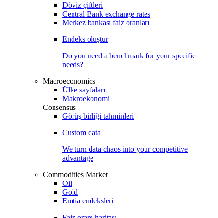
Döviz çiftleri
Central Bank exchange rates
Merkez bankası faiz oranları
Endeks oluştur
Do you need a benchmark for your specific
needs?
Macroeconomics
Ülke sayfaları
Makroekonomi
Consensus
Görüş birliği tahminleri
Custom data
We turn data chaos into your competitive
advantage
Commodities Market
Oil
Gold
Emtia endeksleri
Faiz oranı haritası