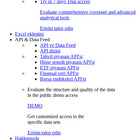
Try in
7 days
Trial access
Evaluate comprehensive coverage and advanced
analytical tools
Erişim talep edin
Excel eklentisi
API & Data Feed
API ve Data Feed
API dizini
Tahvil piyasası API'si
Hisse senedi piyasası API'si
ETF piyasası API'si
Finansal veri API'si
Borsa endeksleri API'si
Evaluate the structure and quality of the data
in the public demo access
DEMO
Get customized access to the
specific data sets
Erişim talep edin
Hakkımızda