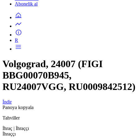
Abonelik al
R
Volgograd, 24007 (FIGI
BBG00070B945,
RU24007VGG, RU0009842512)
İndir
Panoya kopyala
Tahviller
İhraç
| İhraççı
İhraççı