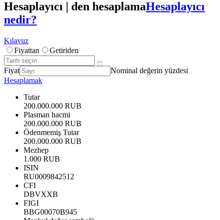
Hesaplayıcı | den hesaplama
Hesaplayıcı
nedir?
Kılavuz
Fiyattan
Getiriden
Fiyat
Nominal değerin yüzdesi
Hesaplamak
Tutar
200.000.000 RUB
Plasman hacmi
200.000.000 RUB
Ödenmemiş Tutar
200.000.000 RUB
Mezhep
1.000 RUB
ISIN
RU0009842512
CFI
DBVXXB
FIGI
BBG00070B945