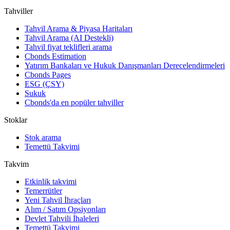
Tahviller
Tahvil Arama & Piyasa Haritaları
Tahvil Arama (AI Destekli)
Tahvil fiyat teklifleri arama
Cbonds Estimation
Yatırım Bankaları ve Hukuk Danışmanları Derecelendirmeleri
Cbonds Pages
ESG (ÇSY)
Sukuk
Cbonds'da en popüler tahviller
Stoklar
Stok arama
Temettü Takvimi
Takvim
Etkinlik takvimi
Temerrütler
Yeni Tahvil İhraçları
Alım / Satım Opsiyonları
Devlet Tahvili İhaleleri
Temettü Takvimi