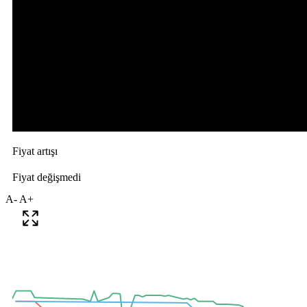
A-
A+