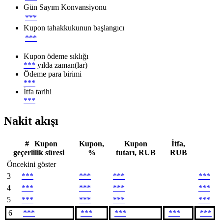
Gün Sayım Konvansiyonu
***
Kupon tahakkukunun başlangıcı
***
Kupon ödeme sıklığı
***
yılda zaman(lar)
Ödeme para birimi
***
İtfa tarihi
***
Nakit akışı
#
Kupon
Kupon,
Kupon
İtfa,
geçerlilik süresi
%
tutarı, RUB
RUB
Öncekini göster
3
***
***
***
***
4
***
***
***
***
5
***
***
***
***
6
***
***
***
***
***