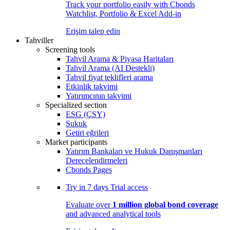
Track your portfolio easily with Cbonds
Watchlist, Portfolio & Excel Add-in
Erişim talep edin
Tahviller
Screening tools
Tahvil Arama & Piyasa Haritaları
Tahvil Arama (AI Destekli)
Tahvil fiyat teklifleri arama
Etkinlik takvimi
Yatırımcının takvimi
Specialized section
ESG (ÇSY)
Sukuk
Getiri eğrileri
Market participants
Yatırım Bankaları ve Hukuk Danışmanları
Derecelendirmeleri
Cbonds Pages
Try in
7 days
Trial access
Evaluate over
1 million global bond coverage
and advanced analytical tools