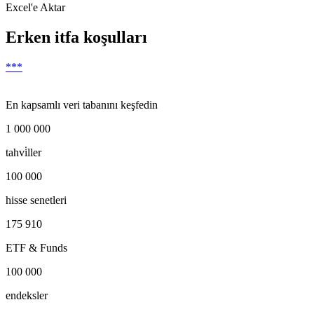
Excel'e Aktar
Erken itfa koşulları
***
En kapsamlı veri tabanını keşfedin
1 000 000
tahvi̇ller
100 000
hisse senetleri
175 910
ETF & Funds
100 000
endeksler