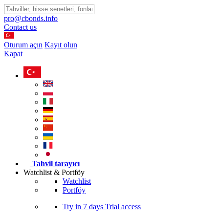
pro@cbonds.info
Contact us
Oturum açın
Kayıt olun
Kapat
Tahvil tarayıcı
Watchlist & Portföy
Watchlist
Portföy
Try in
7 days
Trial access