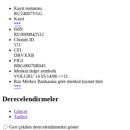
Kayıt numarası
RU24007VGG
Kayıt
***
ISIN
RU0009842512
Cbonds ID
571
CFI
DBVXXB
FIGI
BBG00070B945
Menkul değer sembolü
VOLGRU 14 05/14/06 ++11
Rus Merkez Bankasına göre menkul kıymet türü
***
Derecelendirmeler
Güncel
Tarihçe
Geri çekilen derecelendirmeleri göster