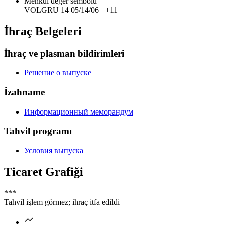
Menkul değer sembolü
VOLGRU 14 05/14/06 ++11
İhraç Belgeleri
İhraç ve plasman bildirimleri
Решение о выпуске
İzahname
Информационный меморандум
Tahvil programı
Условия выпуска
Ticaret Grafiği
***
Tahvil işlem görmez; ihraç itfa edildi