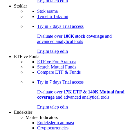
Erişim talep edin
Stoklar
Stok arama
Temettü Takvimi
Try in
7 days
Trial access
Evaluate over
100K stock coverage
and
advanced analytical tools
Erişim talep edin
ETF ve Fonlar
ETF ve Fon Araması
Search Mutual Funds
Compare ETF & Funds
Try in
7 days
Trial access
Evaluate over
17K ETF & 140K Mutual fund
coverage
and advanced analytical tools
Erişim talep edin
Endeksler
Market Indicators
Endekslerin araması
Cryptocurrencies