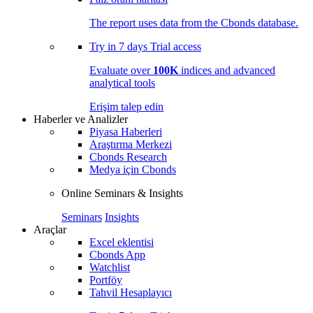
The report uses data from the Cbonds database.
Try in
7 days
Trial access
Evaluate over
100K
indices and advanced
analytical tools
Erişim talep edin
Haberler ve Analizler
Piyasa Haberleri
Araştırma Merkezi
Cbonds Research
Medya için Cbonds
Online Seminars & Insights
Seminars
Insights
Araçlar
Excel eklentisi
Cbonds App
Watchlist
Portföy
Tahvil Hesaplayıcı