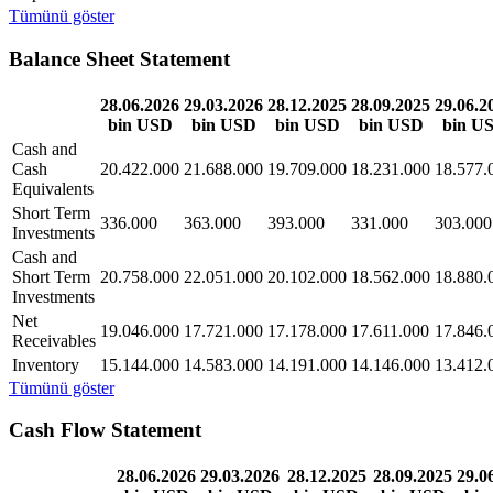
Tümünü göster
Balance Sheet Statement
28.06.2026
29.03.2026
28.12.2025
28.09.2025
29.06.2
bin USD
bin USD
bin USD
bin USD
bin U
Cash and
Cash
20.422.000
21.688.000
19.709.000
18.231.000
18.577.
Equivalents
Short Term
336.000
363.000
393.000
331.000
303.000
Investments
Cash and
Short Term
20.758.000
22.051.000
20.102.000
18.562.000
18.880.
Investments
Net
19.046.000
17.721.000
17.178.000
17.611.000
17.846.
Receivables
Inventory
15.144.000
14.583.000
14.191.000
14.146.000
13.412.
Tümünü göster
Cash Flow Statement
28.06.2026
29.03.2026
28.12.2025
28.09.2025
29.0