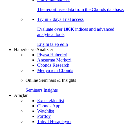
The report uses data from the Cbonds database.
Try in
7 days
Trial access
Evaluate over
100K
indices and advanced
analytical tools
Erişim talep edin
Haberler ve Analizler
Piyasa Haberleri
Araştırma Merkezi
Cbonds Research
Medya için Cbonds
Online Seminars & Insights
Seminars
Insights
Araçlar
Excel eklentisi
Cbonds App
Watchlist
Portföy
Tahvil Hesaplayıcı