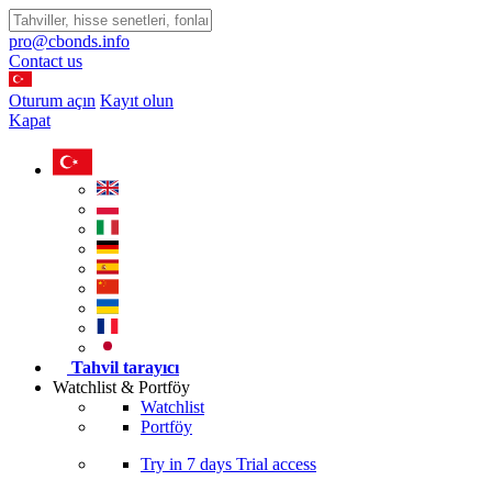
pro@cbonds.info
Contact us
Oturum açın
Kayıt olun
Kapat
Tahvil tarayıcı
Watchlist & Portföy
Watchlist
Portföy
Try in
7 days
Trial access