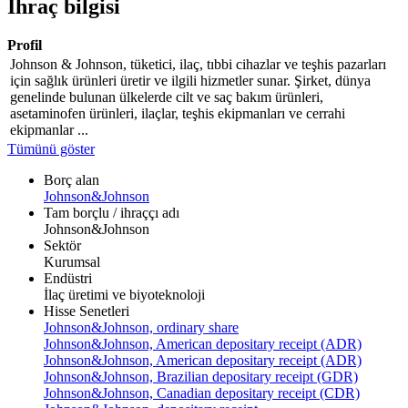
İhraç bilgisi
Profil
Johnson & Johnson, tüketici, ilaç, tıbbi cihazlar ve teşhis pazarları
için sağlık ürünleri üretir ve ilgili hizmetler sunar. Şirket, dünya
genelinde bulunan ülkelerde cilt ve saç bakım ürünleri,
asetaminofen ürünleri, ilaçlar, teşhis ekipmanları ve cerrahi
ekipmanlar ...
Tümünü göster
Borç alan
Johnson&Johnson
Tam borçlu / ihraççı adı
Johnson&Johnson
Sektör
Kurumsal
Endüstri
İlaç üretimi ve biyoteknoloji
Hisse Senetleri
Johnson&Johnson, ordinary share
Johnson&Johnson, American depositary receipt (ADR)
Johnson&Johnson, American depositary receipt (ADR)
Johnson&Johnson, Brazilian depositary receipt (GDR)
Johnson&Johnson, Canadian depositary receipt (CDR)