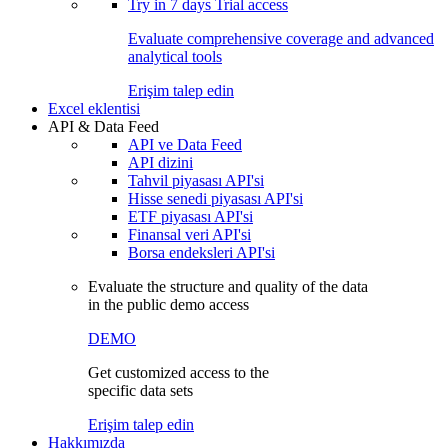
Try in
7 days
Trial access
Evaluate comprehensive coverage and advanced
analytical tools
Erişim talep edin
Excel eklentisi
API & Data Feed
API ve Data Feed
API dizini
Tahvil piyasası API'si
Hisse senedi piyasası API'si
ETF piyasası API'si
Finansal veri API'si
Borsa endeksleri API'si
Evaluate the structure and quality of the data
in the public demo access
DEMO
Get customized access to the
specific data sets
Erişim talep edin
Hakkımızda