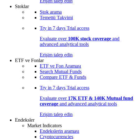
Erişim talep edin
Stoklar
Stok arama
Temettü Takvimi
Try in
7 days
Trial access
Evaluate over
100K stock coverage
and
advanced analytical tools
Erişim talep edin
ETF ve Fonlar
ETF ve Fon Araması
Search Mutual Funds
Compare ETF & Funds
Try in
7 days
Trial access
Evaluate over
17K ETF & 140K Mutual fund
coverage
and advanced analytical tools
Erişim talep edin
Endeksler
Market Indicators
Endekslerin araması
Cryptocurrencies