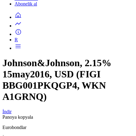
Abonelik al
R
Johnson&Johnson, 2.15%
15may2016, USD (FIGI
BBG001PKQGP4, WKN
A1GRNQ)
İndir
Panoya kopyala
Eurobondlar