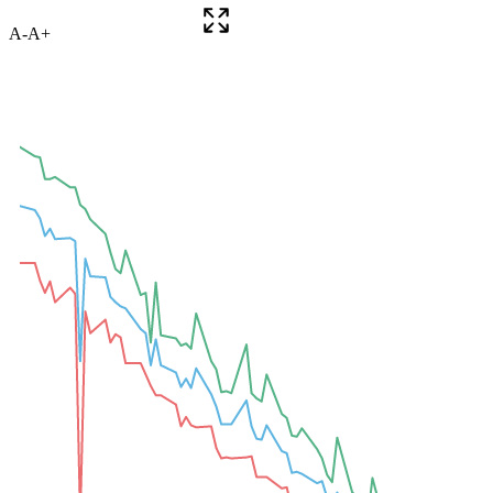
A-
A+