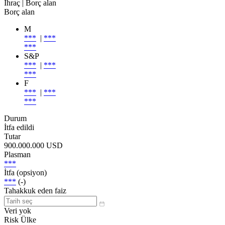
İhraç
| Borç alan
Borç alan
M
***
|
***
***
S&P
***
|
***
***
F
***
|
***
***
Durum
İtfa edildi
Tutar
900.000.000 USD
Plasman
***
İtfa (opsiyon)
***
(-)
Tahakkuk eden faiz
Veri yok
Risk Ülke