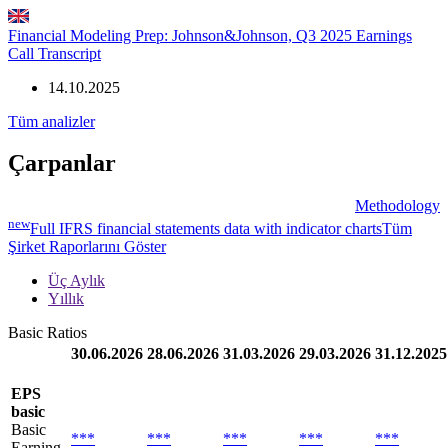
Financial Modeling Prep: Johnson&Johnson, Q3 2025 Earnings
Call Transcript
14.10.2025
Tüm analizler
Çarpanlar
Methodology
new
Full IFRS financial statements data with indicator charts
Tüm
Şirket Raporlarını Göster
Üç Aylık
Yıllık
Basic Ratios
30.06.2026
28.06.2026
31.03.2026
29.03.2026
31.12.2025
EPS
basic
Basic
***
***
***
***
***
Earning