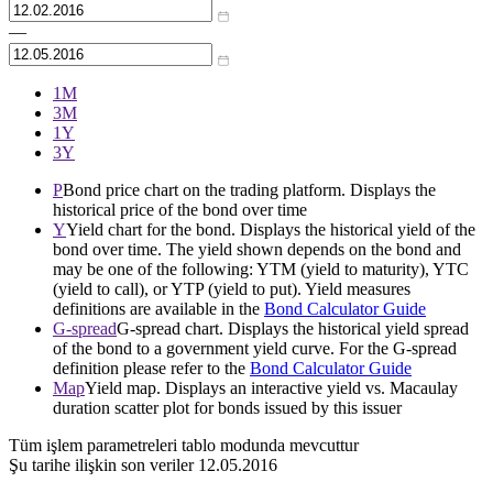
—
1М
3М
1Y
3Y
P
Bond price chart on the trading platform. Displays the
historical price of the bond over time
Y
Yield chart for the bond. Displays the historical yield of the
bond over time. The yield shown depends on the bond and
may be one of the following: YTM (yield to maturity), YTC
(yield to call), or YTP (yield to put). Yield measures
definitions are available in the
Bond Calculator Guide
G-spread
G-spread chart. Displays the historical yield spread
of the bond to a government yield curve. For the G-spread
definition please refer to the
Bond Calculator Guide
Map
Yield map. Displays an interactive yield vs. Macaulay
duration scatter plot for bonds issued by this issuer
Tüm işlem parametreleri tablo modunda mevcuttur
Şu tarihe ilişkin son veriler
12.05.2016