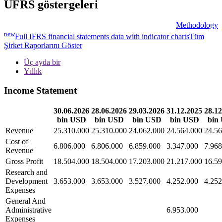
UFRS göstergeleri
Methodology
new
Full IFRS financial statements data with indicator charts
Tüm
Şirket Raporlarını Göster
Üç ayda bir
Yıllık
Income Statement
30.06.2026
28.06.2026
29.03.2026
31.12.2025
28.12
bin USD
bin USD
bin USD
bin USD
bin
Revenue
25.310.000
25.310.000
24.062.000
24.564.000
24.56
Cost of
6.806.000
6.806.000
6.859.000
3.347.000
7.968
Revenue
Gross Profit
18.504.000
18.504.000
17.203.000
21.217.000
16.59
Research and
Development
3.653.000
3.653.000
3.527.000
4.252.000
4.252
Expenses
General And
Administrative
6.953.000
Expenses