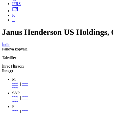
IFRS
R
...
Janus Henderson US Holdings
İndir
Panoya kopyala
Tahviller
İhraç
| İhraççı
İhraççı
M
***
|
***
***
S&P
***
|
***
***
F
***
|
***