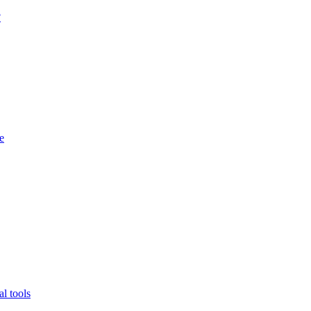
?
e
l tools