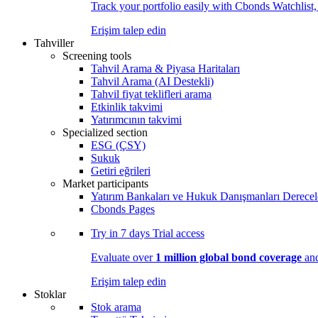
Track your portfolio easily with Cbonds Watchlist
Erişim talep edin
Tahviller
Screening tools
Tahvil Arama & Piyasa Haritaları
Tahvil Arama (AI Destekli)
Tahvil fiyat teklifleri arama
Etkinlik takvimi
Yatırımcının takvimi
Specialized section
ESG (ÇSY)
Sukuk
Getiri eğrileri
Market participants
Yatırım Bankaları ve Hukuk Danışmanları Derecel
Cbonds Pages
Try in
7 days
Trial access
Evaluate over
1 million global bond coverage
and
Erişim talep edin
Stoklar
Stok arama