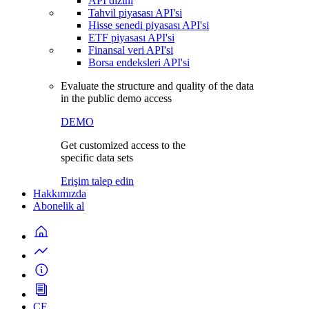
API dizini
Tahvil piyasası API'si
Hisse senedi piyasası API'si
ETF piyasası API'si
Finansal veri API'si
Borsa endeksleri API'si
Evaluate the structure and quality of the data
in the public demo access
DEMO
Get customized access to the
specific data sets
Erişim talep edin
Hakkımızda
Abonelik al
CF