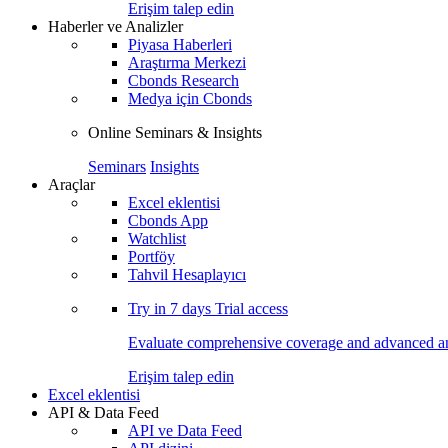
Erişim talep edin
Haberler ve Analizler
Piyasa Haberleri
Araştırma Merkezi
Cbonds Research
Medya için Cbonds
Online Seminars & Insights
Seminars
Insights
Araçlar
Excel eklentisi
Cbonds App
Watchlist
Portföy
Tahvil Hesaplayıcı
Try in
7 days
Trial access
Evaluate comprehensive coverage and advanced ana
Erişim talep edin
Excel eklentisi
API & Data Feed
API ve Data Feed