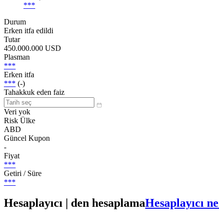
***
Durum
Erken itfa edildi
Tutar
450.000.000 USD
Plasman
***
Erken itfa
***
(-)
Tahakkuk eden faiz
Veri yok
Risk Ülke
ABD
Güncel Kupon
-
Fiyat
***
Getiri / Süre
***
Hesaplayıcı | den hesaplama
Hesaplayıcı ne