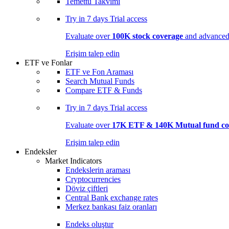
Temettü Takvimi
Try in
7 days
Trial access
Evaluate over
100K stock coverage
and advanced 
Erişim talep edin
ETF ve Fonlar
ETF ve Fon Araması
Search Mutual Funds
Compare ETF & Funds
Try in
7 days
Trial access
Evaluate over
17K ETF & 140K Mutual fund co
Erişim talep edin
Endeksler
Market Indicators
Endekslerin araması
Cryptocurrencies
Döviz çiftleri
Central Bank exchange rates
Merkez bankası faiz oranları
Endeks oluştur