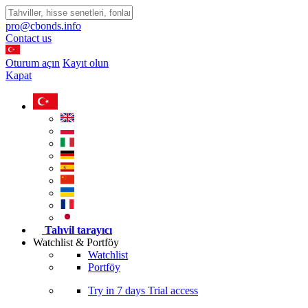
pro@cbonds.info
Contact us
Oturum açın
Kayıt olun
Kapat
Tahvil tarayıcı
Watchlist & Portföy
Watchlist
Portföy
Try in
7 days
Trial access