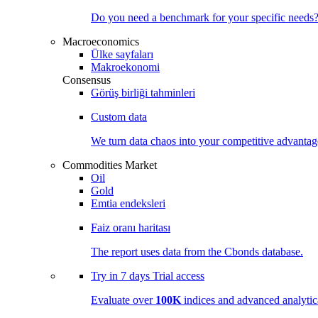
Do you need a benchmark for your specific needs
Macroeconomics
Ülke sayfaları
Makroekonomi
Consensus
Görüş birliği tahminleri
Custom data
We turn data chaos into your competitive
advantag
Commodities Market
Oil
Gold
Emtia endeksleri
Faiz oranı haritası
The report uses data from the Cbonds database.
Try in
7 days
Trial access
Evaluate over
100K
indices and advanced analytica