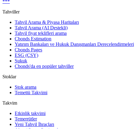
***
Tahviller
Tahvil Arama & Piyasa Haritaları
Tahvil Arama (AI Destekli)
Tahvil fiyat teklifleri arama
Cbonds Estimation
Yatırım Bankaları ve Hukuk Danışmanları Derecelendirmeleri
Cbonds Pages
ESG (ÇSY)
Sukuk
Cbonds'da en popüler tahviller
Stoklar
Stok arama
Temettü Takvimi
Takvim
Etkinlik takvimi
Temerrütler
Yeni Tahvil İhraçları
Alım / Satım Opsiyonları
Devlet Tahvili İhaleleri