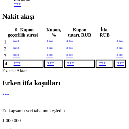
***
Nakit akışı
#
Kupon
Kupon,
Kupon
İtfa,
geçerlilik süresi
%
tutarı, RUB
RUB
1
***
***
***
***
2
***
***
***
***
3
***
***
***
***
4
***
***
***
***
***
Excel'e Aktar
Erken itfa koşulları
***
En kapsamlı veri tabanını keşfedin
1 000 000