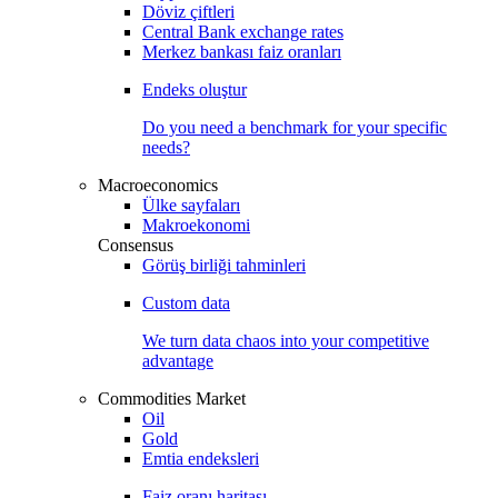
Döviz çiftleri
Central Bank exchange rates
Merkez bankası faiz oranları
Endeks oluştur
Do you need a benchmark for your specific
needs?
Macroeconomics
Ülke sayfaları
Makroekonomi
Consensus
Görüş birliği tahminleri
Custom data
We turn data chaos into your competitive
advantage
Commodities Market
Oil
Gold
Emtia endeksleri
Faiz oranı haritası