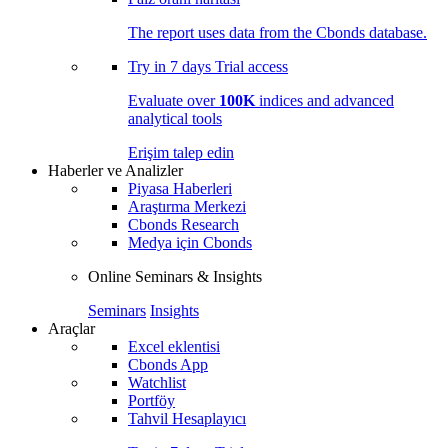
The report uses data from the Cbonds database.
Try in
7 days
Trial access
Evaluate over
100K
indices and advanced
analytical tools
Erişim talep edin
Haberler ve Analizler
Piyasa Haberleri
Araştırma Merkezi
Cbonds Research
Medya için Cbonds
Online Seminars & Insights
Seminars
Insights
Araçlar
Excel eklentisi
Cbonds App
Watchlist
Portföy
Tahvil Hesaplayıcı