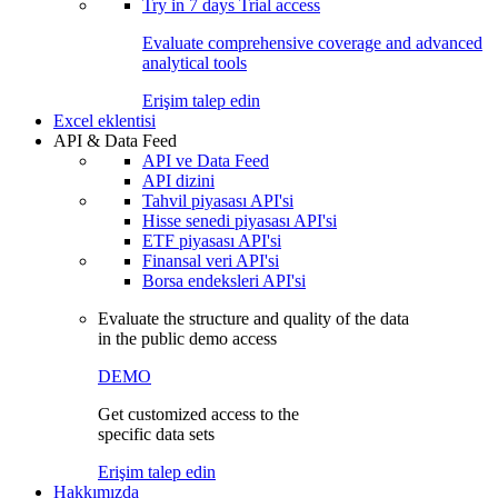
Try in
7 days
Trial access
Evaluate comprehensive coverage and advanced
analytical tools
Erişim talep edin
Excel eklentisi
API & Data Feed
API ve Data Feed
API dizini
Tahvil piyasası API'si
Hisse senedi piyasası API'si
ETF piyasası API'si
Finansal veri API'si
Borsa endeksleri API'si
Evaluate the structure and quality of the data
in the public demo access
DEMO
Get customized access to the
specific data sets
Erişim talep edin
Hakkımızda