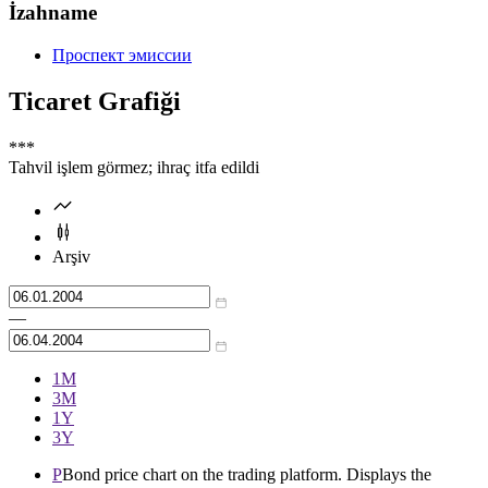
İzahname
Проспект эмиссии
Ticaret Grafiği
***
Tahvil işlem görmez; ihraç itfa edildi
Arşiv
—
1М
3М
1Y
3Y
P
Bond price chart on the trading platform. Displays the