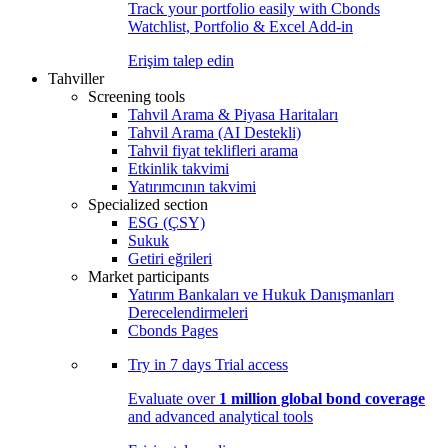
Track your portfolio easily with Cbonds
Watchlist, Portfolio & Excel Add-in
Erişim talep edin
Tahviller
Screening tools
Tahvil Arama & Piyasa Haritaları
Tahvil Arama (AI Destekli)
Tahvil fiyat teklifleri arama
Etkinlik takvimi
Yatırımcının takvimi
Specialized section
ESG (ÇSY)
Sukuk
Getiri eğrileri
Market participants
Yatırım Bankaları ve Hukuk Danışmanları
Derecelendirmeleri
Cbonds Pages
Try in
7 days
Trial access
Evaluate over
1 million global bond coverage
and advanced analytical tools