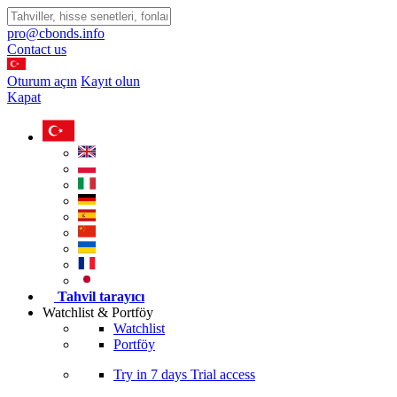
pro@cbonds.info
Contact us
Oturum açın
Kayıt olun
Kapat
Tahvil tarayıcı
Watchlist & Portföy
Watchlist
Portföy
Try in
7 days
Trial access