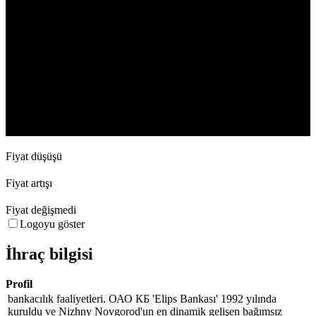
İşlem hacmi
26. Jan
16. Feb
15. Mar
Fiyat düşüşü
Fiyat artışı
Fiyat değişmedi
Logoyu göster
İhraç bilgisi
Profil
bankacılık faaliyetleri. ОАО КБ 'Elips Bankası' 1992 yılında
kuruldu ve Nizhny Novgorod'un en dinamik gelişen bağımsız