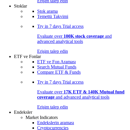
Erişim talep edin
Stoklar
Stok arama
Temettü Takvimi
Try in
7 days
Trial access
Evaluate over
100K stock coverage
and
advanced analytical tools
Erişim talep edin
ETF ve Fonlar
ETF ve Fon Araması
Search Mutual Funds
Compare ETF & Funds
Try in
7 days
Trial access
Evaluate over
17K ETF & 140K Mutual fund
coverage
and advanced analytical tools
Erişim talep edin
Endeksler
Market Indicators
Endekslerin araması
Cryptocurrencies