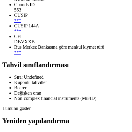
Cbonds ID
553
CUSIP
***
CUSIP 144A
***
CFI
DBVXXB
Rus Merkez Bankasına göre menkul kıymet türü
***
Tahvil sınıflandırması
Sıra: Undefined
Kuponlu tahviller
Bearer
Değişken oran
Non-complex financial instruments (MiFID)
Tümünü göster
Yeniden yapılandırma