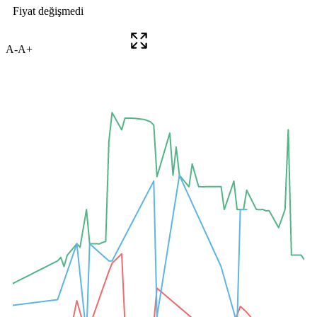
A-
A+