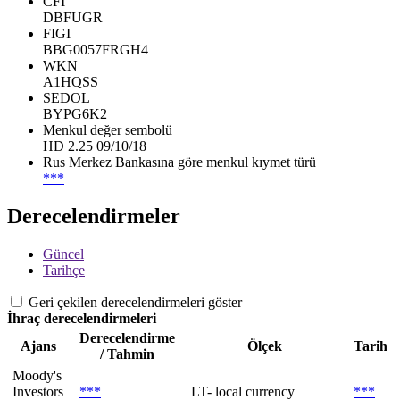
CFI
DBFUGR
FIGI
BBG0057FRGH4
WKN
A1HQSS
SEDOL
BYPG6K2
Menkul değer sembolü
HD 2.25 09/10/18
Rus Merkez Bankasına göre menkul kıymet türü
***
Derecelendirmeler
Güncel
Tarihçe
Geri çekilen derecelendirmeleri göster
İhraç derecelendirmeleri
Derecelendirme
Ajans
Ölçek
Tarih
/ Tahmin
Moody's
Investors
***
LT- local currency
***