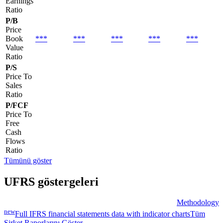
Earnings
Ratio
P/B
Price
Book
***
***
***
***
***
Value
Ratio
P/S
Price To
Sales
Ratio
P/FCF
Price To
Free
Cash
Flows
Ratio
Tümünü göster
UFRS göstergeleri
Methodology
new
Full IFRS financial statements data with indicator charts
Tüm
Şirket Raporlarını Göster