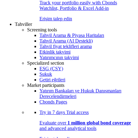
Track your portfolio easily with Cbonds
Watchlist, Portfolio & Excel Add-in
Erişim talep edin
Tahviller
Screening tools
Tahvil Arama & Piyasa Haritaları
Tahvil Arama (AI Destekli)
Tahvil fiyat teklifleri arama
Etkinlik takvimi
Yatırımcının takvimi
Specialized section
ESG (ÇSY)
Sukuk
Getiri eğrileri
Market participants
Yatırım Bankaları ve Hukuk Danışmanları
Derecelendirmeleri
Cbonds Pages
Try in
7 days
Trial access
Evaluate over
1 million global bond coverage
and advanced analytical tools