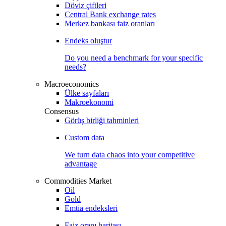
Döviz çiftleri
Central Bank exchange rates
Merkez bankası faiz oranları
Endeks oluştur
Do you need a benchmark for your specific
needs?
Macroeconomics
Ülke sayfaları
Makroekonomi
Consensus
Görüş birliği tahminleri
Custom data
We turn data chaos into your competitive
advantage
Commodities Market
Oil
Gold
Emtia endeksleri
Faiz oranı haritası