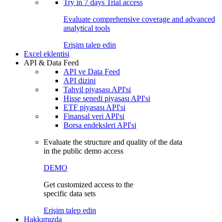
Try in
7 days
Trial access
Evaluate comprehensive coverage and advanced
analytical tools
Erişim talep edin
Excel eklentisi
API & Data Feed
API ve Data Feed
API dizini
Tahvil piyasası API'si
Hisse senedi piyasası API'si
ETF piyasası API'si
Finansal veri API'si
Borsa endeksleri API'si
Evaluate the structure and quality of the data
in the public demo access
DEMO
Get customized access to the
specific data sets
Erişim talep edin
Hakkımızda