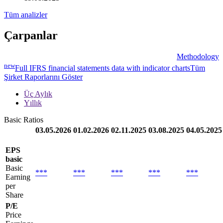
Tüm analizler
Çarpanlar
Methodology
new
Full IFRS financial statements data with indicator charts
Tüm
Şirket Raporlarını Göster
Üç Aylık
Yıllık
Basic Ratios
03.05.2026
01.02.2026
02.11.2025
03.08.2025
04.05.2025
EPS
basic
Basic
***
***
***
***
***
Earning
per
Share
P/E
Price