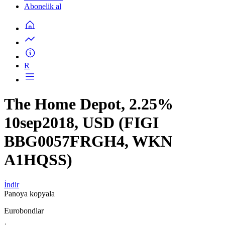
Abonelik al
R
The Home Depot, 2.25%
10sep2018, USD (FIGI
BBG0057FRGH4, WKN
A1HQSS)
İndir
Panoya kopyala
Eurobondlar