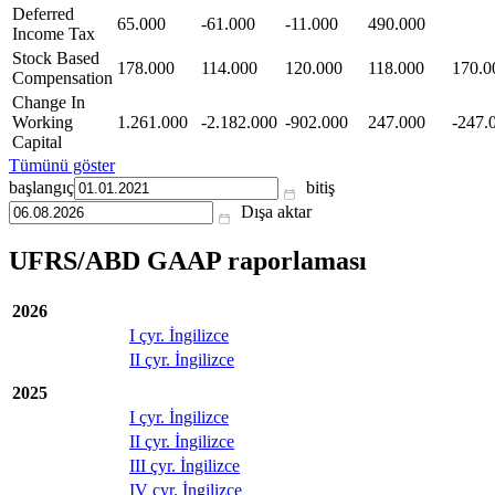
Deferred
65.000
-61.000
-11.000
490.000
Income Tax
Stock Based
178.000
114.000
120.000
118.000
170.0
Compensation
Change In
Working
1.261.000
-2.182.000
-902.000
247.000
-247.
Capital
Tümünü göster
başlangıç
bitiş
Dışa aktar
UFRS/ABD GAAP raporlaması
2026
I çyr. İngilizce
II çyr. İngilizce
2025
I çyr. İngilizce
II çyr. İngilizce
III çyr. İngilizce
IV çyr. İngilizce