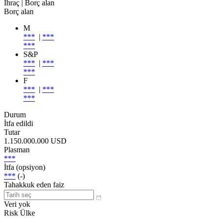
İhraç
| Borç alan
Borç alan
M
***
|
***
***
S&P
***
|
***
***
F
***
|
***
***
Durum
İtfa edildi
Tutar
1.150.000.000 USD
Plasman
***
İtfa (opsiyon)
***
(-)
Tahakkuk eden faiz
Veri yok
Risk Ülke