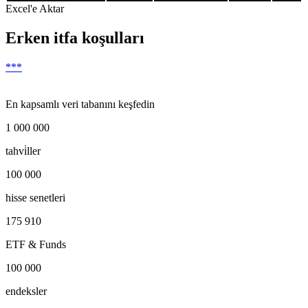
Excel'e Aktar
Erken itfa koşulları
***
En kapsamlı veri tabanını keşfedin
1 000 000
tahvi̇ller
100 000
hisse senetleri
175 910
ETF & Funds
100 000
endeksler