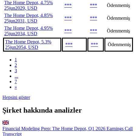
The Home Depot, 4.75%
***
***
Ödenmemiş
25jun2029, USD
The Home Depot, 4.85%
***
***
Ödenmemiş
25jun2031, USD
The Home Depot, 4.95%
***
***
Ödenmemiş
25jun2034, USD
The Home Depot, 5.3%
***
***
Ödenmemiş
25jun2054, USD
1
2
3
...
7
»
Hepsini göster
Şirket hakkında analizler
Financial Modeling Prep: The Home Depot, Q1 2026 Earnings Call
Transcript