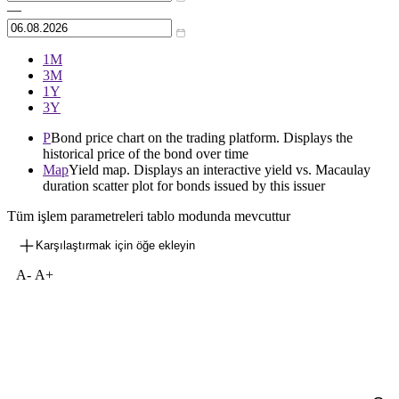
—
1М
3М
1Y
3Y
P
Bond price chart on the trading platform. Displays the
historical price of the bond over time
Map
Yield map. Displays an interactive yield vs. Macaulay
duration scatter plot for bonds issued by this issuer
Tüm işlem parametreleri tablo modunda mevcuttur
Karşılaştırmak için öğe ekleyin