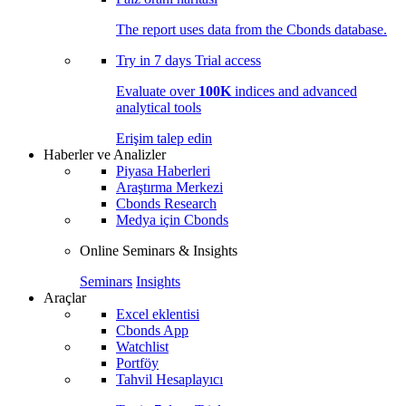
The report uses data from the Cbonds database.
Try in
7 days
Trial access
Evaluate over
100K
indices and advanced
analytical tools
Erişim talep edin
Haberler ve Analizler
Piyasa Haberleri
Araştırma Merkezi
Cbonds Research
Medya için Cbonds
Online Seminars & Insights
Seminars
Insights
Araçlar
Excel eklentisi
Cbonds App
Watchlist
Portföy
Tahvil Hesaplayıcı