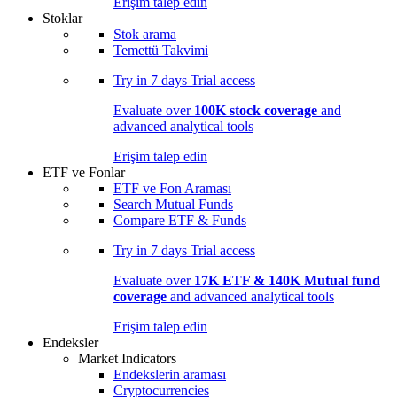
Erişim talep edin
Stoklar
Stok arama
Temettü Takvimi
Try in
7 days
Trial access
Evaluate over
100K stock coverage
and
advanced analytical tools
Erişim talep edin
ETF ve Fonlar
ETF ve Fon Araması
Search Mutual Funds
Compare ETF & Funds
Try in
7 days
Trial access
Evaluate over
17K ETF & 140K Mutual fund
coverage
and advanced analytical tools
Erişim talep edin
Endeksler
Market Indicators
Endekslerin araması
Cryptocurrencies