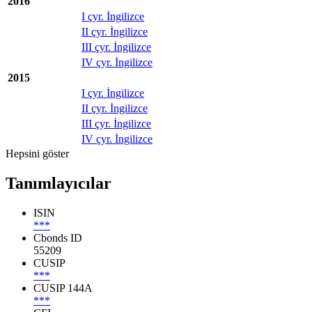
2016
I çyr. İngilizce
II çyr. İngilizce
III çyr. İngilizce
IV çyr. İngilizce
2015
I çyr. İngilizce
II çyr. İngilizce
III çyr. İngilizce
IV çyr. İngilizce
Hepsini göster
Tanımlayıcılar
ISIN
***
Cbonds ID
55209
CUSIP
***
CUSIP 144A
***