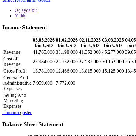
Üç ayda bir
Yıllık
Income Statement
03.05.2026
01.02.2026
02.11.2025
03.08.2025
04.05
bin USD
bin USD
bin USD
bin USD
bin
Revenue
41.765.000
38.198.000
41.352.000
45.277.000
39.85
Cost of
27.984.000
25.732.000
27.537.000
30.152.000
26.39
Revenue
Gross Profit
13.781.000
12.466.000
13.815.000
15.125.000
13.45
General And
Administrative
7.959.000
7.772.000
Expenses
Selling And
Marketing
Expenses
Tümünü göster
Balance Sheet Statement