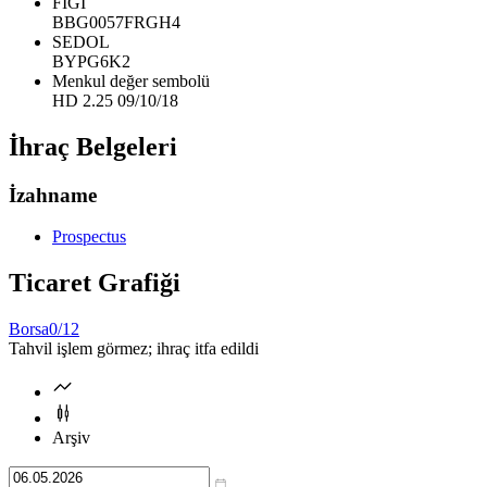
FIGI
BBG0057FRGH4
SEDOL
BYPG6K2
Menkul değer sembolü
HD 2.25 09/10/18
İhraç Belgeleri
İzahname
Prospectus
Ticaret Grafiği
Borsa
0/12
Tahvil işlem görmez; ihraç itfa edildi
Arşiv