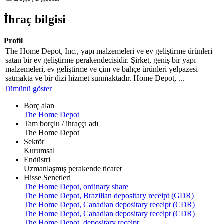
İhraç bilgisi
Profil
The Home Depot, Inc., yapı malzemeleri ve ev geliştirme ürünleri
satan bir ev geliştirme perakendecisidir. Şirket, geniş bir yapı
malzemeleri, ev geliştirme ve çim ve bahçe ürünleri yelpazesi
satmakta ve bir dizi hizmet sunmaktadır. Home Depot, ...
Tümünü göster
Borç alan
The Home Depot
Tam borçlu / ihraççı adı
The Home Depot
Sektör
Kurumsal
Endüstri
Uzmanlaşmış perakende ticaret
Hisse Senetleri
The Home Depot, ordinary share
The Home Depot, Brazilian depositary receipt (GDR)
The Home Depot, Canadian depositary receipt (CDR)
The Home Depot, Canadian depositary receipt (CDR)
The Home Depot, depositary receipt