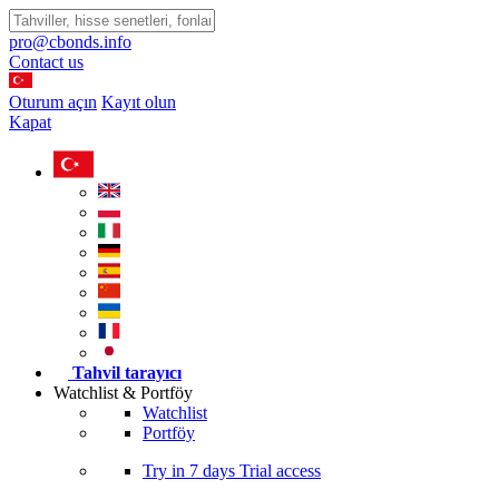
pro@cbonds.info
Contact us
Oturum açın
Kayıt olun
Kapat
Tahvil tarayıcı
Watchlist & Portföy
Watchlist
Portföy
Try in
7 days
Trial access