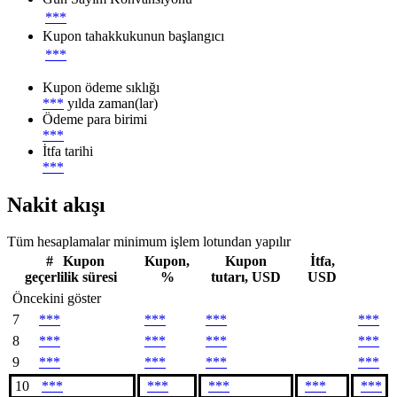
***
Kupon tahakkukunun başlangıcı
***
Kupon ödeme sıklığı
***
yılda zaman(lar)
Ödeme para birimi
***
İtfa tarihi
***
Nakit akışı
Tüm hesaplamalar minimum işlem lotundan yapılır
#
Kupon
Kupon,
Kupon
İtfa,
geçerlilik süresi
%
tutarı, USD
USD
Öncekini göster
7
***
***
***
***
8
***
***
***
***
9
***
***
***
***
10
***
***
***
***
***