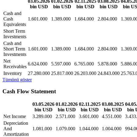
03.05.2026
01.02.2026
02.11.2025
03.08.2025
04.05.2
bin USD
bin USD
bin USD
bin USD
bin U
Cash and
Cash
1.601.000
1.389.000
1.684.000
2.804.000
1.369.0
Equivalents
Short Term
Investments
Cash and
Short Term
1.601.000
1.389.000
1.684.000
2.804.000
1.369.0
Investments
Net
6.624.000
5.597.000
6.765.000
5.878.000
5.886.0
Receivables
Inventory
27.280.000
25.817.000
26.203.000
24.843.000
25.763.
Tümünü göster
Cash Flow Statement
03.05.2026
01.02.2026
02.11.2025
03.08.2025
04.05
bin USD
bin USD
bin USD
bin USD
bin
Net Income
3.289.000
2.571.000
3.601.000
4.551.000
3.433
Depreciation
And
1.081.000
1.079.000
1.044.000
1.004.000
994.0
Amortization