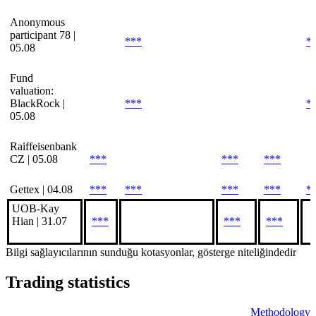
Anonymous
participant 78 |
***
*
05.08
Fund
valuation:
BlackRock |
***
*
05.08
Raiffeisenbank
CZ | 05.08
***
***
***
Gettex | 04.08
***
***
***
***
*
UOB-Kay
Hian | 31.07
***
***
***
Bilgi sağlayıcılarının sunduğu kotasyonlar, gösterge niteliğindedir
Trading statistics
Methodology