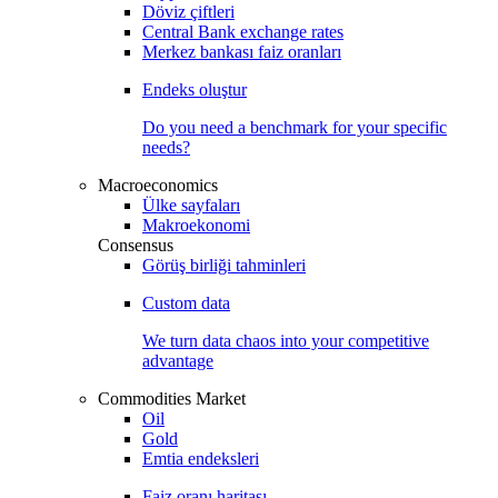
Döviz çiftleri
Central Bank exchange rates
Merkez bankası faiz oranları
Endeks oluştur
Do you need a benchmark for your specific
needs?
Macroeconomics
Ülke sayfaları
Makroekonomi
Consensus
Görüş birliği tahminleri
Custom data
We turn data chaos into your competitive
advantage
Commodities Market
Oil
Gold
Emtia endeksleri
Faiz oranı haritası