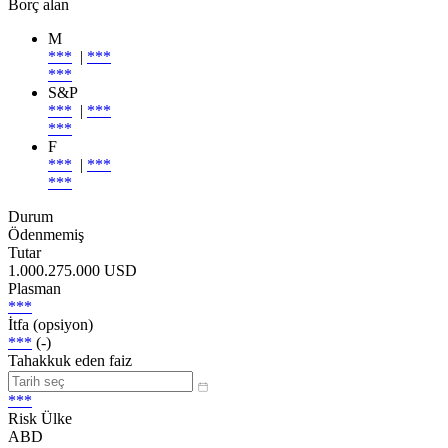
Borç alan
M
***
|
***
***
S&P
***
|
***
***
F
***
|
***
***
Durum
Ödenmemiş
Tutar
1.000.275.000 USD
Plasman
***
İtfa (opsiyon)
***
(-)
Tahakkuk eden faiz
***
Risk Ülke
ABD