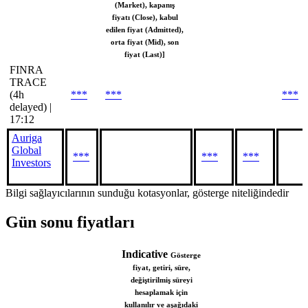
(Market), kapanış
fiyatı (Close), kabul
edilen fiyat (Admitted),
orta fiyat (Mid), son
fiyat (Last)]
FINRA
TRACE
(4h
***
***
***
delayed) |
17:12
Auriga
Global
***
***
***
Investors
Bilgi sağlayıcılarının sunduğu kotasyonlar, gösterge niteliğindedir
Gün sonu fiyatları
Indicative
Gösterge
fiyat, getiri, süre,
değiştirilmiş süreyi
hesaplamak için
kullanılır ve aşağıdaki