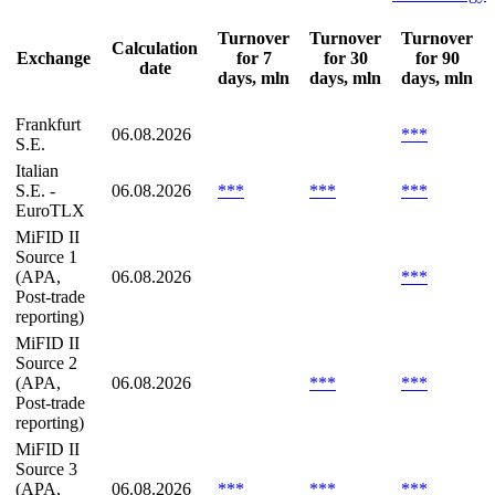
Turnover
Turnover
Turnover
Calculation
Exchange
for 7
for 30
for 90
date
days, mln
days, mln
days, mln
Frankfurt
06.08.2026
***
S.E.
Italian
S.E. -
06.08.2026
***
***
***
EuroTLX
MiFID II
Source 1
(APA,
06.08.2026
***
Post-trade
reporting)
MiFID II
Source 2
(APA,
06.08.2026
***
***
Post-trade
reporting)
MiFID II
Source 3
(APA,
06.08.2026
***
***
***