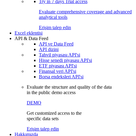
Try in
7 days
Trial access
Evaluate comprehensive coverage and advanced
analytical tools
Erişim talep edin
Excel eklentisi
API & Data Feed
API ve Data Feed
API dizini
Tahvil piyasası API'si
Hisse senedi piyasası API'si
ETF piyasası API'si
Finansal veri API'si
Borsa endeksleri API'si
Evaluate the structure and quality of the data
in the public demo access
DEMO
Get customized access to the
specific data sets
Erişim talep edin
Hakkımızda