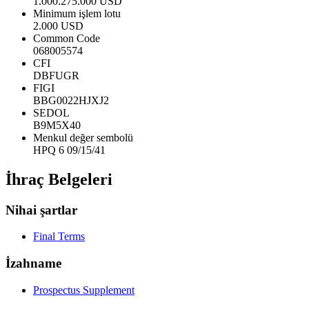
1.000.275.000 USD
Minimum işlem lotu
2.000 USD
Common Code
068005574
CFI
DBFUGR
FIGI
BBG0022HJXJ2
SEDOL
B9M5X40
Menkul değer sembolü
HPQ 6 09/15/41
İhraç Belgeleri
Nihai şartlar
Final Terms
İzahname
Prospectus Supplement