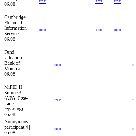
***
***
***
06.08
Cambridge
Financial
Information
***
***
***
Services |
06.08
Fund
valuation:
Bank of
***
*
Montreal |
06.08
MiFID II
Source 3
(APA, Post-
***
*
trade
reporting) |
05.08
Anonymous
participant 4 |
***
*
05.08