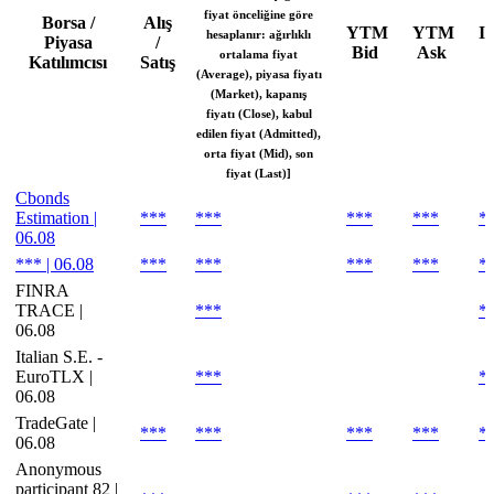
fiyat önceliğine göre
Borsa /
Alış
YTM
YTM
In
hesaplanır: ağırlıklı
Piyasa
/
Bid
Ask
ortalama fiyat
Katılımcısı
Satış
(Average), piyasa fiyatı
(Market), kapanış
fiyatı (Close), kabul
edilen fiyat (Admitted),
orta fiyat (Mid), son
fiyat (Last)]
Cbonds
Estimation |
***
***
***
***
*
06.08
*** | 06.08
***
***
***
***
*
FINRA
TRACE |
***
*
06.08
Italian S.E. -
EuroTLX |
***
*
06.08
TradeGate |
***
***
***
***
*
06.08
Anonymous
participant 82 |