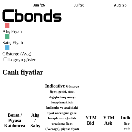
Jun '26
Jul '26
Aug '26
Alış Fiyatı
Satış Fiyatı
Gösterge (Avg)
Logoyu göster
Canlı fiyatlar
Indicative
Gösterge
fiyat, getiri, süre,
değiştirilmiş süreyi
hesaplamak için
kullanılır ve aşağıdaki
fiyat önceliğine göre
Borsa /
Alış
YTM
YTM
Indic
hesaplanır: ağırlıklı
Piyasa
/
Bid
Ask
ortalama fiyat
fiyat
Katılımcısı
Satış
(Average), piyasa fiyatı
vafey