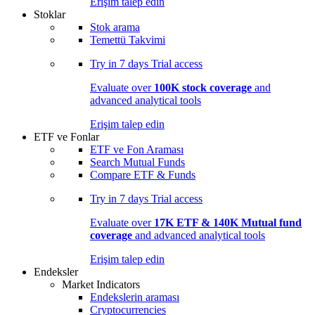
Erişim talep edin
Stoklar
Stok arama
Temettü Takvimi
Try in
7 days
Trial access
Evaluate over
100K stock coverage
and
advanced analytical tools
Erişim talep edin
ETF ve Fonlar
ETF ve Fon Araması
Search Mutual Funds
Compare ETF & Funds
Try in
7 days
Trial access
Evaluate over
17K ETF & 140K Mutual fund
coverage
and advanced analytical tools
Erişim talep edin
Endeksler
Market Indicators
Endekslerin araması
Cryptocurrencies