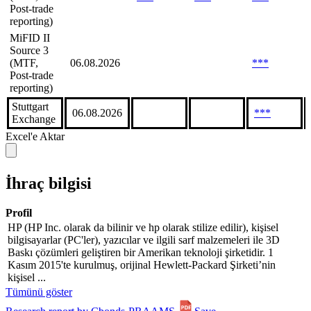
Post-trade
reporting)
MiFID II
Source 3
(MTF,
06.08.2026
***
Post-trade
reporting)
Stuttgart
06.08.2026
***
Exchange
Excel'e Aktar
İhraç bilgisi
Profil
HP (HP Inc. olarak da bilinir ve hp olarak stilize edilir), kişisel
bilgisayarlar (PC'ler), yazıcılar ve ilgili sarf malzemeleri ile 3D
Baskı çözümleri geliştiren bir Amerikan teknoloji şirketidir. 1
Kasım 2015'te kurulmuş, orijinal Hewlett-Packard Şirketi’nin
kişisel ...
Tümünü göster