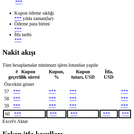
***
Kupon ödeme sıklığı
***
yılda zaman(lar)
Ödeme para birimi
***
İtfa tarihi
***
Nakit akışı
Tüm hesaplamalar minimum işlem lotundan yapılır
#
Kupon
Kupon,
Kupon
İtfa,
geçerlilik süresi
%
tutarı, USD
USD
Öncekini göster
57
***
***
***
***
58
***
***
***
***
59
***
***
***
***
60
***
***
***
***
***
Excel'e Aktar