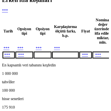
Erken itfa koşulları
***
Nominal
değer
Karşılaştırma
Opsiyon
Opsiyon
üzerinde
Tarih
ölçütü farkı,
Fiyat
tipi
tipi
itfa edilen
b.p.
miktar,
mln.
***
***
***
***
***
***
***
***
En kapsamlı veri tabanını keşfedin
1 000 000
tahvi̇ller
100 000
hisse senetleri
175 910