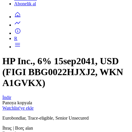
Abonelik al
R
HP Inc., 6% 15sep2041, USD
(FIGI BBG0022HJXJ2, WKN
A1GVKX)
İndir
Panoya kopyala
Watchlist'ye ekle
Eurobondlar, Trace-eligible, Senior Unsecured
İhraç
| Borç alan