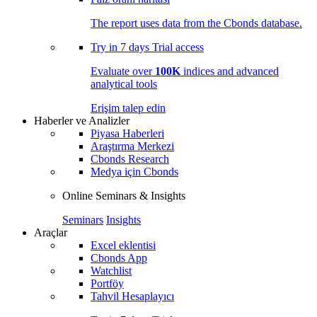
The report uses data from the Cbonds database.
Try in
7 days
Trial access
Evaluate over
100K
indices and advanced
analytical tools
Erişim talep edin
Haberler ve Analizler
Piyasa Haberleri
Araştırma Merkezi
Cbonds Research
Medya için Cbonds
Online Seminars & Insights
Seminars
Insights
Araçlar
Excel eklentisi
Cbonds App
Watchlist
Portföy
Tahvil Hesaplayıcı