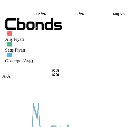
A-
A+