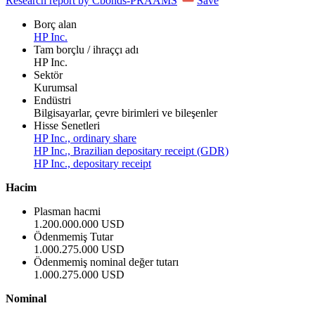
Research report by Cbonds-PRAAMS
Save
Borç alan
HP Inc.
Tam borçlu / ihraççı adı
HP Inc.
Sektör
Kurumsal
Endüstri
Bilgisayarlar, çevre birimleri ve bileşenler
Hisse Senetleri
HP Inc., ordinary share
HP Inc., Brazilian depositary receipt (GDR)
HP Inc., depositary receipt
Hacim
Plasman hacmi
1.200.000.000 USD
Ödenmemiş Tutar
1.000.275.000 USD
Ödenmemiş nominal değer tutarı
1.000.275.000 USD
Nominal