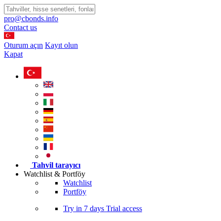
pro@cbonds.info
Contact us
Oturum açın
Kayıt olun
Kapat
Tahvil tarayıcı
Watchlist & Portföy
Watchlist
Portföy
Try in
7 days
Trial access