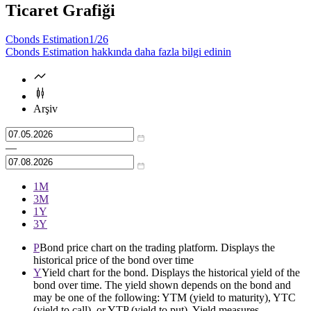
Ticaret Grafiği
Cbonds Estimation
1/26
Cbonds Estimation hakkında daha fazla bilgi edinin
Arşiv
—
1М
3М
1Y
3Y
P
Bond price chart on the trading platform. Displays the
historical price of the bond over time
Y
Yield chart for the bond. Displays the historical yield of the
bond over time. The yield shown depends on the bond and
may be one of the following: YTM (yield to maturity), YTC
(yield to call), or YTP (yield to put). Yield measures