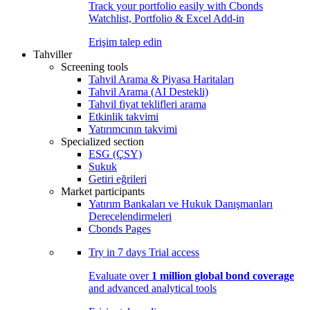
Track your portfolio easily with Cbonds
Watchlist, Portfolio & Excel Add-in
Erişim talep edin
Tahviller
Screening tools
Tahvil Arama & Piyasa Haritaları
Tahvil Arama (AI Destekli)
Tahvil fiyat teklifleri arama
Etkinlik takvimi
Yatırımcının takvimi
Specialized section
ESG (ÇSY)
Sukuk
Getiri eğrileri
Market participants
Yatırım Bankaları ve Hukuk Danışmanları
Derecelendirmeleri
Cbonds Pages
Try in
7 days
Trial access
Evaluate over
1 million global bond coverage
and advanced analytical tools