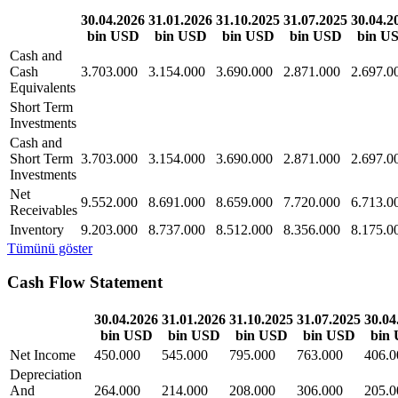
30.04.2026
31.01.2026
31.10.2025
31.07.2025
30.04.2
bin USD
bin USD
bin USD
bin USD
bin U
Cash and
Cash
3.703.000
3.154.000
3.690.000
2.871.000
2.697.0
Equivalents
Short Term
Investments
Cash and
Short Term
3.703.000
3.154.000
3.690.000
2.871.000
2.697.0
Investments
Net
9.552.000
8.691.000
8.659.000
7.720.000
6.713.0
Receivables
Inventory
9.203.000
8.737.000
8.512.000
8.356.000
8.175.0
Tümünü göster
Cash Flow Statement
30.04.2026
31.01.2026
31.10.2025
31.07.2025
30.04
bin USD
bin USD
bin USD
bin USD
bin
Net Income
450.000
545.000
795.000
763.000
406.0
Depreciation
And
264.000
214.000
208.000
306.000
205.0