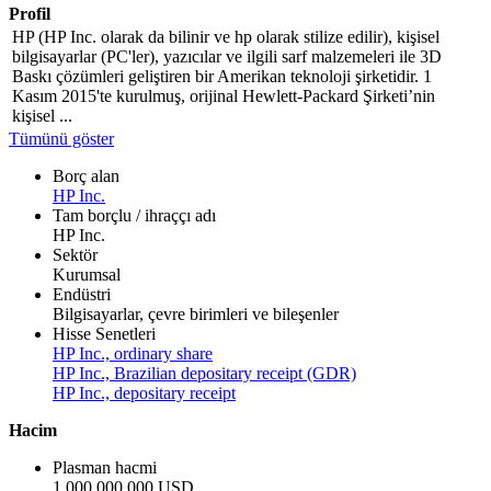
Profil
HP (HP Inc. olarak da bilinir ve hp olarak stilize edilir), kişisel
bilgisayarlar (PC'ler), yazıcılar ve ilgili sarf malzemeleri ile 3D
Baskı çözümleri geliştiren bir Amerikan teknoloji şirketidir. 1
Kasım 2015'te kurulmuş, orijinal Hewlett-Packard Şirketi’nin
kişisel ...
Tümünü göster
Borç alan
HP Inc.
Tam borçlu / ihraççı adı
HP Inc.
Sektör
Kurumsal
Endüstri
Bilgisayarlar, çevre birimleri ve bileşenler
Hisse Senetleri
HP Inc., ordinary share
HP Inc., Brazilian depositary receipt (GDR)
HP Inc., depositary receipt
Hacim
Plasman hacmi
1.000.000.000 USD