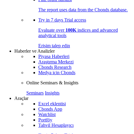
The report uses data from the Cbonds database.
Try in
7 days
Trial access
Evaluate over
100K
indices and advanced
analytical tools
Erişim talep edin
Haberler ve Analizler
Piyasa Haberleri
Araştırma Merkezi
Cbonds Research
Medya için Cbonds
Online Seminars & Insights
Seminars
Insights
Araçlar
Excel eklentisi
Cbonds App
Watchlist
Portföy
Tahvil Hesaplayıcı