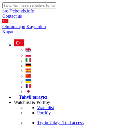
pro@cbonds.info
Contact us
Oturum açın
Kayıt olun
Kapat
Tahvil tarayıcı
Watchlist & Portföy
Watchlist
Portföy
Try in
7 days
Trial access