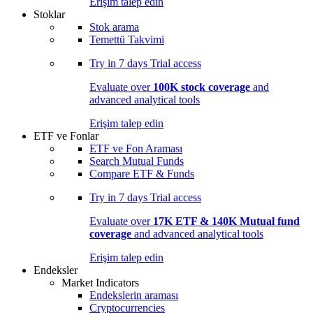
Erişim talep edin
Stoklar
Stok arama
Temettü Takvimi
Try in
7 days
Trial access
Evaluate over
100K stock coverage
and
advanced analytical tools
Erişim talep edin
ETF ve Fonlar
ETF ve Fon Araması
Search Mutual Funds
Compare ETF & Funds
Try in
7 days
Trial access
Evaluate over
17K ETF & 140K Mutual fund
coverage
and advanced analytical tools
Erişim talep edin
Endeksler
Market Indicators
Endekslerin araması
Cryptocurrencies