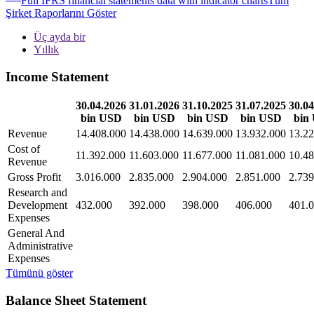
Full IFRS financial statements data with indicator charts
Tüm
Şirket Raporlarını Göster
Üç ayda bir
Yıllık
Income Statement
30.04.2026
31.01.2026
31.10.2025
31.07.2025
30.04
bin USD
bin USD
bin USD
bin USD
bin
Revenue
14.408.000
14.438.000
14.639.000
13.932.000
13.22
Cost of
11.392.000
11.603.000
11.677.000
11.081.000
10.48
Revenue
Gross Profit
3.016.000
2.835.000
2.904.000
2.851.000
2.739
Research and
Development
432.000
392.000
398.000
406.000
401.
Expenses
General And
Administrative
Expenses
Tümünü göster
Balance Sheet Statement