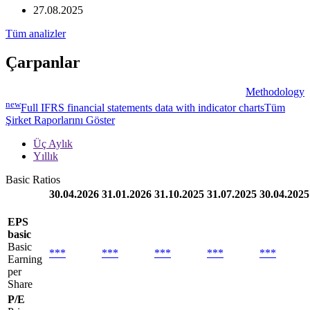
27.08.2025
Tüm analizler
Çarpanlar
Methodology
new
Full IFRS financial statements data with indicator charts
Tüm
Şirket Raporlarını Göster
Üç Aylık
Yıllık
Basic Ratios
30.04.2026
31.01.2026
31.10.2025
31.07.2025
30.04.2025
EPS
basic
Basic
***
***
***
***
***
Earning
per
Share
P/E