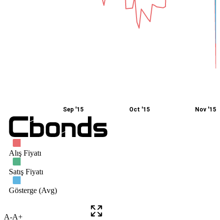
A-
A+