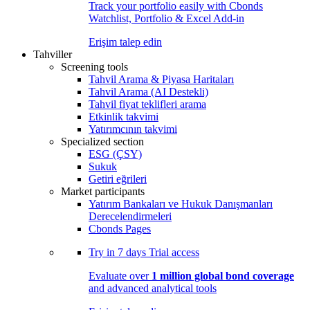
Track your portfolio easily with Cbonds
Watchlist, Portfolio & Excel Add-in
Erişim talep edin
Tahviller
Screening tools
Tahvil Arama & Piyasa Haritaları
Tahvil Arama (AI Destekli)
Tahvil fiyat teklifleri arama
Etkinlik takvimi
Yatırımcının takvimi
Specialized section
ESG (ÇSY)
Sukuk
Getiri eğrileri
Market participants
Yatırım Bankaları ve Hukuk Danışmanları
Derecelendirmeleri
Cbonds Pages
Try in
7 days
Trial access
Evaluate over
1 million global bond coverage
and advanced analytical tools