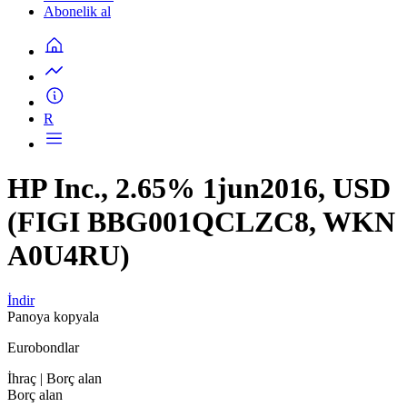
Abonelik al
R
HP Inc., 2.65% 1jun2016, USD
(FIGI BBG001QCLZC8, WKN
A0U4RU)
İndir
Panoya kopyala
Eurobondlar
İhraç
| Borç alan
Borç alan