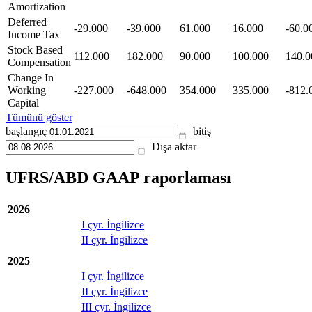
Amortization
Deferred
-29.000
-39.000
61.000
16.000
-60.0
Income Tax
Stock Based
112.000
182.000
90.000
100.000
140.0
Compensation
Change In
Working
-227.000
-648.000
354.000
335.000
-812.
Capital
Tümünü göster
başlangıç
bitiş
Dışa aktar
UFRS/ABD GAAP raporlaması
2026
I çyr. İngilizce
II çyr. İngilizce
2025
I çyr. İngilizce
II çyr. İngilizce
III çyr. İngilizce