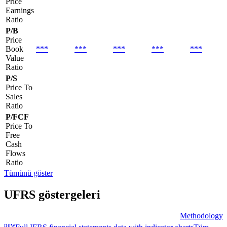
Price
Earnings
Ratio
P/B
Price
Book
***
***
***
***
***
Value
Ratio
P/S
Price To
Sales
Ratio
P/FCF
Price To
Free
Cash
Flows
Ratio
Tümünü göster
UFRS göstergeleri
Methodology
new