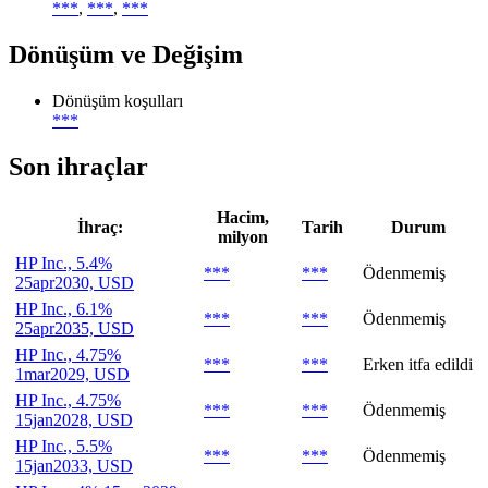
***
,
***
,
***
Dönüşüm ve Değişim
Dönüşüm koşulları
***
Son ihraçlar
Hacim,
İhraç:
Tarih
Durum
milyon
HP Inc., 5.4%
***
***
Ödenmemiş
25apr2030, USD
HP Inc., 6.1%
***
***
Ödenmemiş
25apr2035, USD
HP Inc., 4.75%
***
***
Erken itfa edildi
1mar2029, USD
HP Inc., 4.75%
***
***
Ödenmemiş
15jan2028, USD
HP Inc., 5.5%
***
***
Ödenmemiş
15jan2033, USD