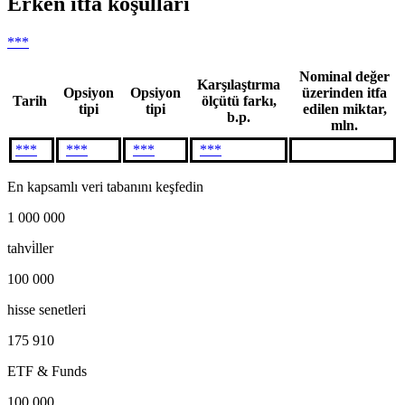
Erken itfa koşulları
***
Nominal değer
Karşılaştırma
Opsiyon
Opsiyon
üzerinden itfa
Tarih
ölçütü farkı,
tipi
tipi
edilen miktar,
b.p.
mln.
***
***
***
***
En kapsamlı veri tabanını keşfedin
1 000 000
tahvi̇ller
100 000
hisse senetleri
175 910
ETF & Funds
100 000