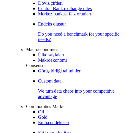
Döviz çiftleri
Central Bank exchange rates
Merkez bankası faiz oranları
Endeks oluştur
Do you need a benchmark for your specific
needs?
Macroeconomics
Ülke sayfaları
Makroekonomi
Consensus
Görüş birliği tahminleri
Custom data
We turn data chaos into your competitive
advantage
Commodities Market
Oil
Gold
Emtia endeksleri
Faiz oranı haritası