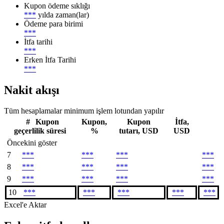
Kupon ödeme sıklığı
***
yılda zaman(lar)
Ödeme para birimi
***
İtfa tarihi
***
Erken İtfa Tarihi
***
Nakit akışı
Tüm hesaplamalar minimum işlem lotundan yapılır
#
Kupon
Kupon,
Kupon
İtfa,
geçerlilik süresi
%
tutarı, USD
USD
Öncekini göster
7
***
***
***
***
8
***
***
***
***
9
***
***
***
***
10
***
***
***
***
***
Excel'e Aktar