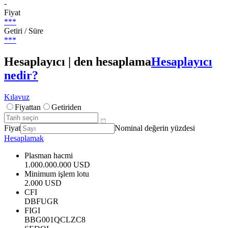
-
Fiyat
***
Getiri / Süre
***
Hesaplayıcı | den hesaplama
Hesaplayıcı
nedir?
Kılavuz
Fiyattan
Getiriden
Fiyat
Nominal değerin yüzdesi
Hesaplamak
Plasman hacmi
1.000.000.000 USD
Minimum işlem lotu
2.000 USD
CFI
DBFUGR
FIGI
BBG001QCLZC8