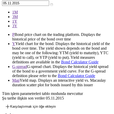
1М
3М
1Y
3Y
P
Bond price chart on the trading platform. Displays the
historical price of the bond over time
Y
Yield chart for the bond. Displays the historical yield of the
bond over time. The yield shown depends on the bond and
may be one of the following: YTM (yield to maturity), YTC
(yield to call), or YTP (yield to put). Yield measures
definitions are available in the
Bond Calculator Guide
G-spread
G-spread chart. Displays the historical yield spread
of the bond to a government yield curve. For the G-spread
definition please refer to the
Bond Calculator Guide
Map
Yield map. Displays an interactive yield vs. Macaulay
duration scatter plot for bonds issued by this issuer
Tüm işlem parametreleri tablo modunda mevcuttur
Şu tarihe ilişkin son veriler
05.11.2015
Karşılaştırmak için öğe ekleyin