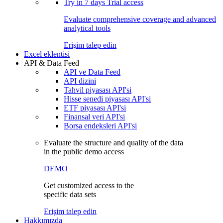
Try in
7 days
Trial access
Evaluate comprehensive coverage and advanced
analytical tools
Erişim talep edin
Excel eklentisi
API & Data Feed
API ve Data Feed
API dizini
Tahvil piyasası API'si
Hisse senedi piyasası API'si
ETF piyasası API'si
Finansal veri API'si
Borsa endeksleri API'si
Evaluate the structure and quality of the data
in the public demo access
DEMO
Get customized access to the
specific data sets
Erişim talep edin
Hakkımızda