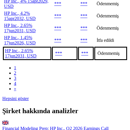
HP Inc., 4% 15apr2029,
***
***
Ödenmemiş
USD
HP Inc., 4.2%
***
***
Ödenmemiş
15apr2032, USD
HP Inc., 2.65%
***
***
Ödenmemiş
17jun2031, USD
HP Inc., 1.45%
***
***
İtfa edildi
17jun2026, USD
HP Inc., 2.65%
***
***
Ödenmemiş
17jun2031, USD
1
2
3
4
»
Hepsini göster
Şirket hakkında analizler
Financial Modeling Prep: HP Inc., Q2 2026 Earnings Call