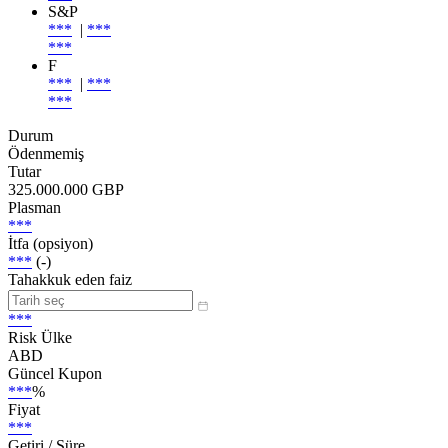
S&P
***
|
***
***
F
***
|
***
***
Durum
Ödenmemiş
Tutar
325.000.000 GBP
Plasman
***
İtfa (opsiyon)
***
(-)
Tahakkuk eden faiz
***
Risk Ülke
ABD
Güncel Kupon
***
%
Fiyat
***
Getiri / Süre