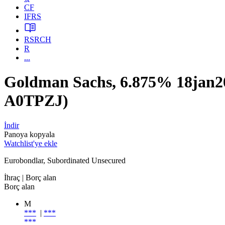
CF
IFRS
RSRCH
R
...
Goldman Sachs, 6.875% 18ja
A0TPZJ)
İndir
Panoya kopyala
Watchlist'ye ekle
Eurobondlar, Subordinated Unsecured
İhraç
| Borç alan
Borç alan
M
***
|
***
***