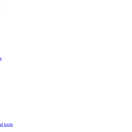
?
e
l tools