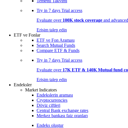
Temettü Takvimi
Try in
7 days
Trial access
Evaluate over
100K stock coverage
and advanced 
Erişim talep edin
ETF ve Fonlar
ETF ve Fon Araması
Search Mutual Funds
Compare ETF & Funds
Try in
7 days
Trial access
Evaluate over
17K ETF & 140K Mutual fund co
Erişim talep edin
Endeksler
Market Indicators
Endekslerin araması
Cryptocurrencies
Döviz çiftleri
Central Bank exchange rates
Merkez bankası faiz oranları
Endeks oluştur