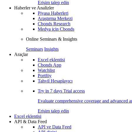
Erişim talep edin
Haberler ve Analizler
Piyasa Haberleri
Araştırma Merkezi
Cbonds Research
Medya için Cbonds
Online Seminars & Insights
Seminars
Insights
Araçlar
Excel eklentisi
Cbonds App
Watchlist
Portföy
Tahvil Hesaplayıcı
Try in
7 days
Trial access
Evaluate comprehensive coverage and advanced ana
Erişim talep edin
Excel eklentisi
API & Data Feed
API ve Data Feed