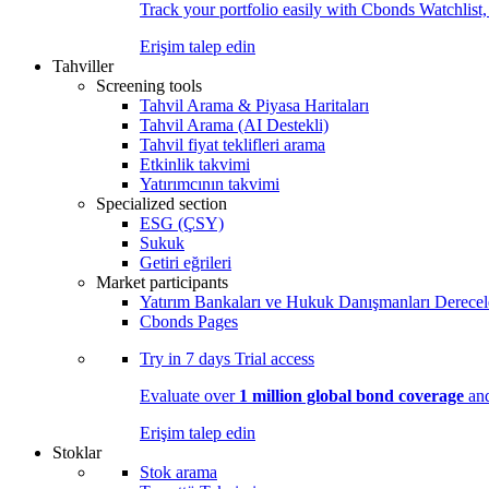
Track your portfolio easily with Cbonds Watchlist
Erişim talep edin
Tahviller
Screening tools
Tahvil Arama & Piyasa Haritaları
Tahvil Arama (AI Destekli)
Tahvil fiyat teklifleri arama
Etkinlik takvimi
Yatırımcının takvimi
Specialized section
ESG (ÇSY)
Sukuk
Getiri eğrileri
Market participants
Yatırım Bankaları ve Hukuk Danışmanları Derecel
Cbonds Pages
Try in
7 days
Trial access
Evaluate over
1 million global bond coverage
and
Erişim talep edin
Stoklar
Stok arama