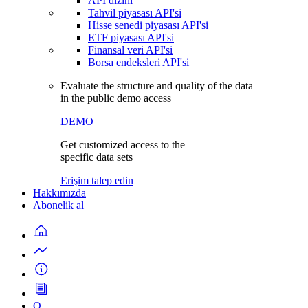
API dizini
Tahvil piyasası API'si
Hisse senedi piyasası API'si
ETF piyasası API'si
Finansal veri API'si
Borsa endeksleri API'si
Evaluate the structure and quality of the data
in the public demo access
DEMO
Get customized access to the
specific data sets
Erişim talep edin
Hakkımızda
Abonelik al
Q