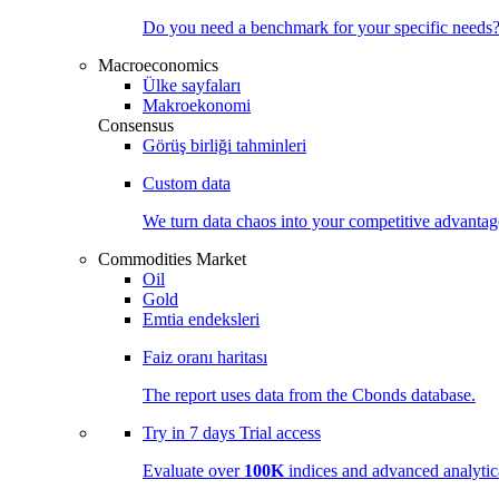
Do you need a benchmark for your specific needs
Macroeconomics
Ülke sayfaları
Makroekonomi
Consensus
Görüş birliği tahminleri
Custom data
We turn data chaos into your competitive
advantag
Commodities Market
Oil
Gold
Emtia endeksleri
Faiz oranı haritası
The report uses data from the Cbonds database.
Try in
7 days
Trial access
Evaluate over
100K
indices and advanced analytica