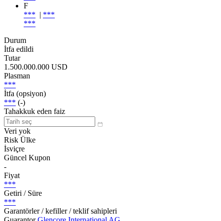
F
***
|
***
***
Durum
İtfa edildi
Tutar
1.500.000.000 USD
Plasman
***
İtfa (opsiyon)
***
(-)
Tahakkuk eden faiz
Veri yok
Risk Ülke
İsviçre
Güncel Kupon
-
Fiyat
***
Getiri / Süre
***
Garantörler / kefiller / teklif sahipleri
Guarantor
Glencore International AG