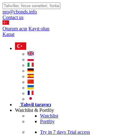
pro@cbonds.info
Contact us
Oturum açın
Kayıt olun
Kapat
Tahvil tarayıcı
Watchlist & Portföy
Watchlist
Portföy
Try in
7 days
Trial access