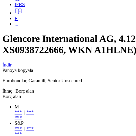
IFRS
R
...
Glencore International AG, 
XS0938722666, WKN A1HLNE
İndir
Panoya kopyala
Eurobondlar, Garantili, Senior Unsecured
İhraç
| Borç alan
Borç alan
M
***
|
***
***
S&P
***
|
***
***