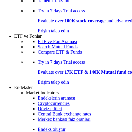
Temettü Takvimi
Try in
7 days
Trial access
Evaluate over
100K stock coverage
and advanced 
Erişim talep edin
ETF ve Fonlar
ETF ve Fon Araması
Search Mutual Funds
Compare ETF & Funds
Try in
7 days
Trial access
Evaluate over
17K ETF & 140K Mutual fund co
Erişim talep edin
Endeksler
Market Indicators
Endekslerin araması
Cryptocurrencies
Döviz çiftleri
Central Bank exchange rates
Merkez bankası faiz oranları
Endeks oluştur