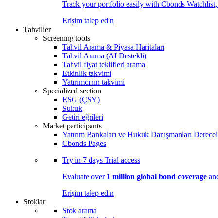
Track your portfolio easily with Cbonds Watchlist
Erişim talep edin
Tahviller
Screening tools
Tahvil Arama & Piyasa Haritaları
Tahvil Arama (AI Destekli)
Tahvil fiyat teklifleri arama
Etkinlik takvimi
Yatırımcının takvimi
Specialized section
ESG (ÇSY)
Sukuk
Getiri eğrileri
Market participants
Yatırım Bankaları ve Hukuk Danışmanları Derecel
Cbonds Pages
Try in
7 days
Trial access
Evaluate over
1 million global bond coverage
and
Erişim talep edin
Stoklar
Stok arama