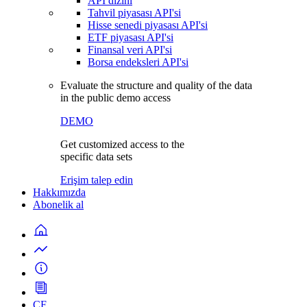
API dizini
Tahvil piyasası API'si
Hisse senedi piyasası API'si
ETF piyasası API'si
Finansal veri API'si
Borsa endeksleri API'si
Evaluate the structure and quality of the data
in the public demo access
DEMO
Get customized access to the
specific data sets
Erişim talep edin
Hakkımızda
Abonelik al
CF