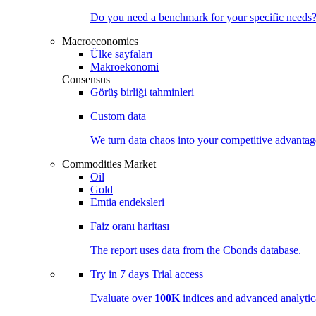
Do you need a benchmark for your specific needs
Macroeconomics
Ülke sayfaları
Makroekonomi
Consensus
Görüş birliği tahminleri
Custom data
We turn data chaos into your competitive
advantag
Commodities Market
Oil
Gold
Emtia endeksleri
Faiz oranı haritası
The report uses data from the Cbonds database.
Try in
7 days
Trial access
Evaluate over
100K
indices and advanced analytica