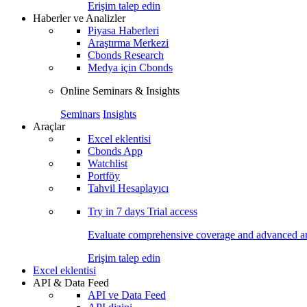
Erişim talep edin
Haberler ve Analizler
Piyasa Haberleri
Araştırma Merkezi
Cbonds Research
Medya için Cbonds
Online Seminars & Insights
Seminars
Insights
Araçlar
Excel eklentisi
Cbonds App
Watchlist
Portföy
Tahvil Hesaplayıcı
Try in
7 days
Trial access
Evaluate comprehensive coverage and advanced ana
Erişim talep edin
Excel eklentisi
API & Data Feed
API ve Data Feed