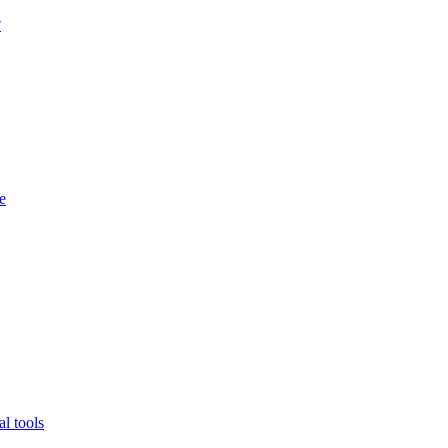
?
e
l tools