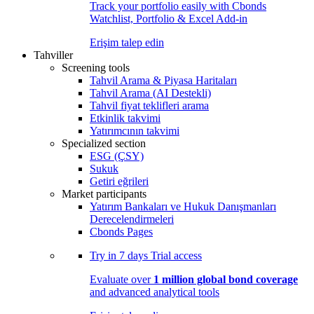
Track your portfolio easily with Cbonds
Watchlist, Portfolio & Excel Add-in
Erişim talep edin
Tahviller
Screening tools
Tahvil Arama & Piyasa Haritaları
Tahvil Arama (AI Destekli)
Tahvil fiyat teklifleri arama
Etkinlik takvimi
Yatırımcının takvimi
Specialized section
ESG (ÇSY)
Sukuk
Getiri eğrileri
Market participants
Yatırım Bankaları ve Hukuk Danışmanları
Derecelendirmeleri
Cbonds Pages
Try in
7 days
Trial access
Evaluate over
1 million global bond coverage
and advanced analytical tools