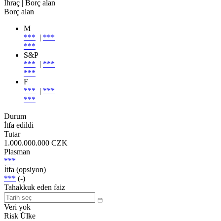
İhraç
| Borç alan
Borç alan
M
***
|
***
***
S&P
***
|
***
***
F
***
|
***
***
Durum
İtfa edildi
Tutar
1.000.000.000 CZK
Plasman
***
İtfa (opsiyon)
***
(-)
Tahakkuk eden faiz
Veri yok
Risk Ülke