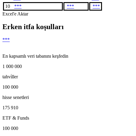
10
***
***
***
Excel'e Aktar
Erken itfa koşulları
***
En kapsamlı veri tabanını keşfedin
1 000 000
tahvi̇ller
100 000
hisse senetleri
175 910
ETF & Funds
100 000