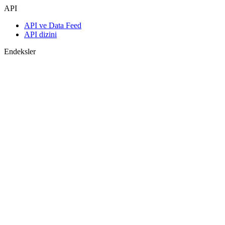
API
API ve Data Feed
API dizini
Endeksler
Endekslerin araması
Ülke sayfaları
Endeks oluştur
Görüş birliği tahminleri
Makroekonomi
ETF ve Fonlar
ETF ve Fon Araması
Haberler ve Analizler
Piyasa Haberleri
Araştırma Merkezi
Cbonds Research
Medya için Cbonds
Destek