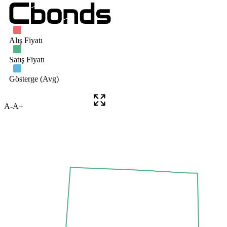
A-
A+