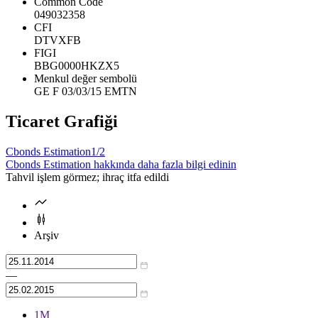
Common Code
049032358
CFI
DTVXFB
FIGI
BBG0000HKZX5
Menkul değer sembolü
GE F 03/03/15 EMTN
Ticaret Grafiği
Cbonds Estimation
1/2
Cbonds Estimation hakkında daha fazla bilgi edinin
Tahvil işlem görmez; ihraç itfa edildi
Arşiv
—
1М