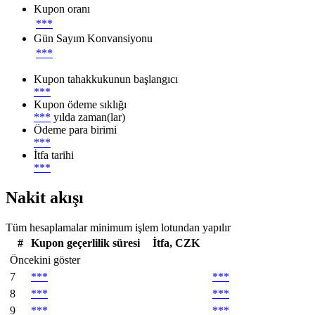
Kupon oranı
***
Gün Sayım Konvansiyonu
***
Kupon tahakkukunun başlangıcı
***
Kupon ödeme sıklığı
***
yılda zaman(lar)
Ödeme para birimi
***
İtfa tarihi
***
Nakit akışı
Tüm hesaplamalar minimum işlem lotundan yapılır
#
Kupon geçerlilik süresi
İtfa, CZK
Öncekini göster
7
***
***
8
***
***
9
***
***