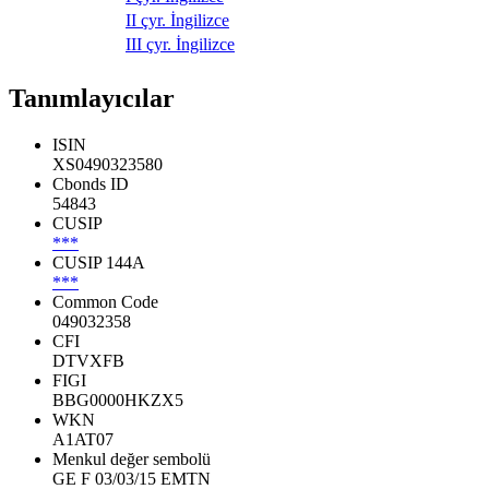
II çyr. İngilizce
III çyr. İngilizce
Tanımlayıcılar
ISIN
XS0490323580
Cbonds ID
54843
CUSIP
***
CUSIP 144A
***
Common Code
049032358
CFI
DTVXFB
FIGI
BBG0000HKZX5
WKN
A1AT07
Menkul değer sembolü
GE F 03/03/15 EMTN