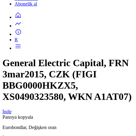
Abonelik al
R
General Electric Capital, FRN
3mar2015, CZK (FIGI
BBG0000HKZX5,
XS0490323580, WKN A1AT07)
İndir
Panoya kopyala
Eurobondlar, Değişken oran