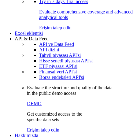
Try in
7 days
Trial access
Evaluate comprehensive coverage and advanced
analytical tools
Erişim talep edin
Excel eklentisi
API & Data Feed
API ve Data Feed
API dizini
Tahvil piyasası API'si
Hisse senedi piyasası API'si
ETF piyasası API'si
Finansal veri API'si
Borsa endeksleri API'si
Evaluate the structure and quality of the data
in the public demo access
DEMO
Get customized access to the
specific data sets
Erişim talep edin
Hakkımızda