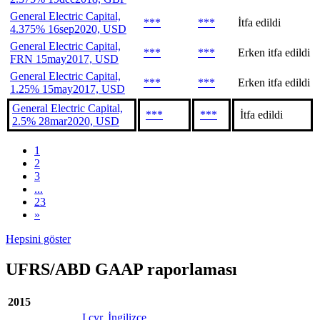
General Electric Capital,
***
***
İtfa edildi
4.375% 16sep2020, USD
General Electric Capital,
***
***
Erken itfa edildi
FRN 15may2017, USD
General Electric Capital,
***
***
Erken itfa edildi
1.25% 15may2017, USD
General Electric Capital,
***
***
İtfa edildi
2.5% 28mar2020, USD
1
2
3
...
23
»
Hepsini göster
UFRS/ABD GAAP raporlaması
2015
I çyr. İngilizce