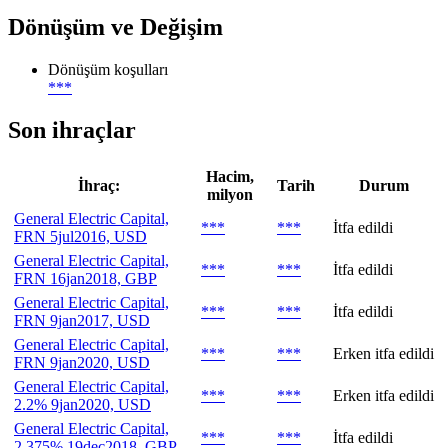
Dönüşüm ve Değişim
Dönüşüm koşulları
***
Son ihraçlar
Hacim,
İhraç:
Tarih
Durum
milyon
General Electric Capital,
***
***
İtfa edildi
FRN 5jul2016, USD
General Electric Capital,
***
***
İtfa edildi
FRN 16jan2018, GBP
General Electric Capital,
***
***
İtfa edildi
FRN 9jan2017, USD
General Electric Capital,
***
***
Erken itfa edildi
FRN 9jan2020, USD
General Electric Capital,
***
***
Erken itfa edildi
2.2% 9jan2020, USD
General Electric Capital,
***
***
İtfa edildi
2.375% 19dec2018, GBP