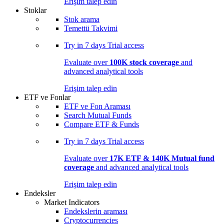
Erişim talep edin
Stoklar
Stok arama
Temettü Takvimi
Try in
7 days
Trial access
Evaluate over
100K stock coverage
and
advanced analytical tools
Erişim talep edin
ETF ve Fonlar
ETF ve Fon Araması
Search Mutual Funds
Compare ETF & Funds
Try in
7 days
Trial access
Evaluate over
17K ETF & 140K Mutual fund
coverage
and advanced analytical tools
Erişim talep edin
Endeksler
Market Indicators
Endekslerin araması
Cryptocurrencies