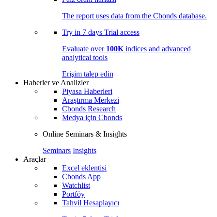
The report uses data from the Cbonds database.
Try in
7 days
Trial access
Evaluate over
100K
indices and advanced
analytical tools
Erişim talep edin
Haberler ve Analizler
Piyasa Haberleri
Araştırma Merkezi
Cbonds Research
Medya için Cbonds
Online Seminars & Insights
Seminars
Insights
Araçlar
Excel eklentisi
Cbonds App
Watchlist
Portföy
Tahvil Hesaplayıcı