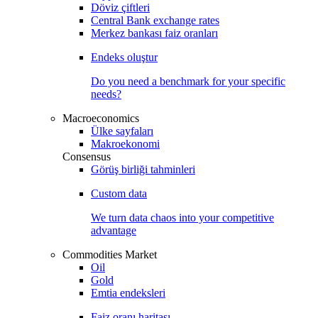
Döviz çiftleri
Central Bank exchange rates
Merkez bankası faiz oranları
Endeks oluştur
Do you need a benchmark for your specific
needs?
Macroeconomics
Ülke sayfaları
Makroekonomi
Consensus
Görüş birliği tahminleri
Custom data
We turn data chaos into your competitive
advantage
Commodities Market
Oil
Gold
Emtia endeksleri
Faiz oranı haritası