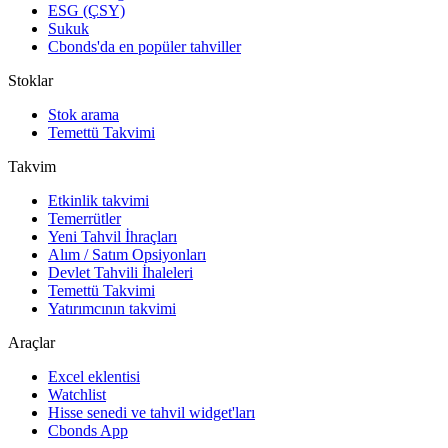
ESG (ÇSY)
Sukuk
Cbonds'da en popüler tahviller
Stoklar
Stok arama
Temettü Takvimi
Takvim
Etkinlik takvimi
Temerrütler
Yeni Tahvil İhraçları
Alım / Satım Opsiyonları
Devlet Tahvili İhaleleri
Temettü Takvimi
Yatırımcının takvimi
Araçlar
Excel eklentisi
Watchlist
Hisse senedi ve tahvil widget'ları
Cbonds App