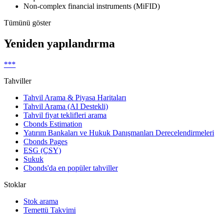
Non-complex financial instruments (MiFID)
Tümünü göster
Yeniden yapılandırma
***
Tahviller
Tahvil Arama & Piyasa Haritaları
Tahvil Arama (AI Destekli)
Tahvil fiyat teklifleri arama
Cbonds Estimation
Yatırım Bankaları ve Hukuk Danışmanları Derecelendirmeleri
Cbonds Pages
ESG (ÇSY)
Sukuk
Cbonds'da en popüler tahviller
Stoklar
Stok arama
Temettü Takvimi