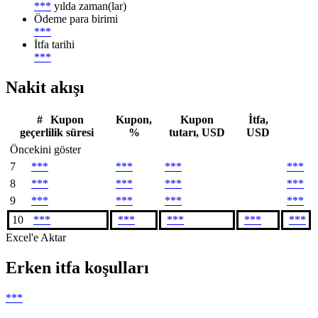
***
yılda zaman(lar)
Ödeme para birimi
***
İtfa tarihi
***
Nakit akışı
#
Kupon
Kupon,
Kupon
İtfa,
geçerlilik süresi
%
tutarı, USD
USD
Öncekini göster
7
***
***
***
***
8
***
***
***
***
9
***
***
***
***
10
***
***
***
***
***
Excel'e Aktar
Erken itfa koşulları
***