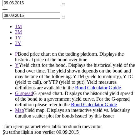
—
1М
3М
1Y
3Y
P
Bond price chart on the trading platform. Displays the
historical price of the bond over time
Y
Yield chart for the bond. Displays the historical yield of the
bond over time. The yield shown depends on the bond and
may be one of the following: YTM (yield to maturity), YTC
(yield to call), or YTP (yield to put). Yield measures
definitions are available in the
Bond Calculator Guide
G-spread
G-spread chart. Displays the historical yield spread
of the bond to a government yield curve. For the G-spread
definition please refer to the
Bond Calculator Guide
Map
Yield map. Displays an interactive yield vs. Macaulay
duration scatter plot for bonds issued by this issuer
Tüm işlem parametreleri tablo modunda mevcuttur
Şu tarihe ilişkin son veriler
09.09.2015