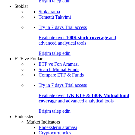
Erişim talep edin
Stoklar
Stok arama
Temettü Takvimi
Try in
7 days
Trial access
Evaluate over
100K stock coverage
and
advanced analytical tools
Erişim talep edin
ETF ve Fonlar
ETF ve Fon Araması
Search Mutual Funds
Compare ETF & Funds
Try in
7 days
Trial access
Evaluate over
17K ETF & 140K Mutual fund
coverage
and advanced analytical tools
Erişim talep edin
Endeksler
Market Indicators
Endekslerin araması
Cryptocurrencies