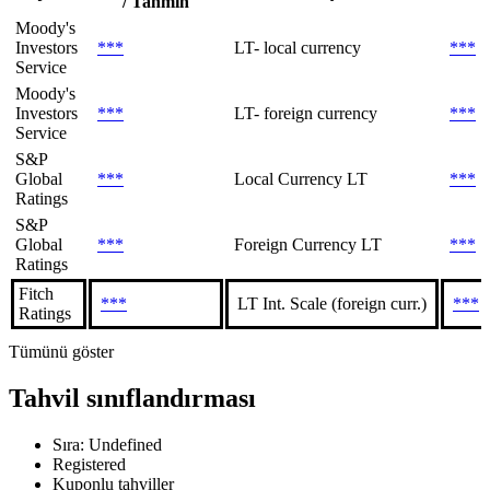
/ Tahmin
Moody's
Investors
***
LT- local currency
***
Service
Moody's
Investors
***
LT- foreign currency
***
Service
S&P
Global
***
Local Currency LT
***
Ratings
S&P
Global
***
Foreign Currency LT
***
Ratings
Fitch
***
LT Int. Scale (foreign curr.)
***
Ratings
Tümünü göster
Tahvil sınıflandırması
Sıra: Undefined
Registered
Kuponlu tahviller