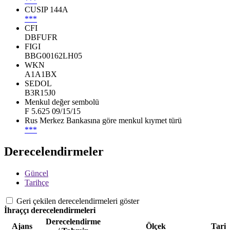
***
CUSIP 144A
***
CFI
DBFUFR
FIGI
BBG00162LH05
WKN
A1A1BX
SEDOL
B3R15J0
Menkul değer sembolü
F 5.625 09/15/15
Rus Merkez Bankasına göre menkul kıymet türü
***
Derecelendirmeler
Güncel
Tarihçe
Geri çekilen derecelendirmeleri göster
İhraççı derecelendirmeleri
Derecelendirme
Ajans
Ölçek
Tari