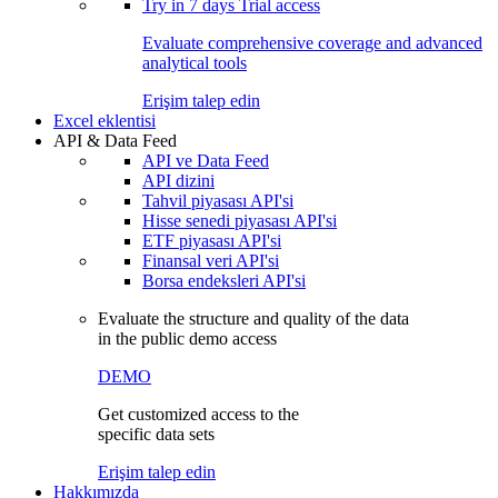
Try in
7 days
Trial access
Evaluate comprehensive coverage and advanced
analytical tools
Erişim talep edin
Excel eklentisi
API & Data Feed
API ve Data Feed
API dizini
Tahvil piyasası API'si
Hisse senedi piyasası API'si
ETF piyasası API'si
Finansal veri API'si
Borsa endeksleri API'si
Evaluate the structure and quality of the data
in the public demo access
DEMO
Get customized access to the
specific data sets
Erişim talep edin
Hakkımızda