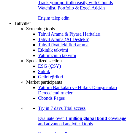
Track your portfolio easily with Cbonds
Watchlist, Portfolio & Excel Add-in
Erişim talep edin
Tahviller
Screening tools
Tahvil Arama & Piyasa Haritaları
Tahvil Arama (AI Destekli)
Tahvil fiyat teklifleri arama
Etkinlik takvimi
Yatırımcının takvimi
Specialized section
ESG (ÇSY)
Sukuk
Getiri eğrileri
Market participants
Yatırım Bankaları ve Hukuk Danışmanları
Derecelendirmeleri
Cbonds Pages
Try in
7 days
Trial access
Evaluate over
1 million global bond coverage
and advanced analytical tools