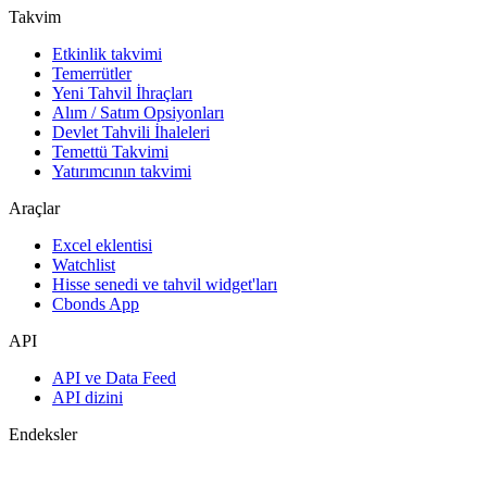
Takvim
Etkinlik takvimi
Temerrütler
Yeni Tahvil İhraçları
Alım / Satım Opsiyonları
Devlet Tahvili İhaleleri
Temettü Takvimi
Yatırımcının takvimi
Araçlar
Excel eklentisi
Watchlist
Hisse senedi ve tahvil widget'ları
Cbonds App
API
API ve Data Feed
API dizini
Endeksler
Endekslerin araması