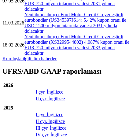
07.05.2026
EUR 750 milyon tutarında vadesi 2031 yılında
dolacaktır
Yeni ihraç: ihraççı Ford Motor Credit Co yerleştirdi
eurobondlar (US345397J614) 5.42% kupon oranı ile
11.03.2026
USD 1500 milyon tutarında vadesi 2031 yılında
dolacaktır
Yeni ihraç: ihraççı Ford Motor Credit Co yerleştirdi
eurobondlar (XS3299544802) 4.087% kupon oranı ile
18.02.2026
EUR 750 milyon tutarında vadesi 2033 yılında
dolacaktır
Kuruluşla ilgili tüm haberler
UFRS/ABD GAAP raporlaması
2026
I çyr. İngilizce
II çyr. İngilizce
2025
I çyr. İngilizce
II çyr. İngilizce
III çyr. İngilizce
IV çyr. İngilizce