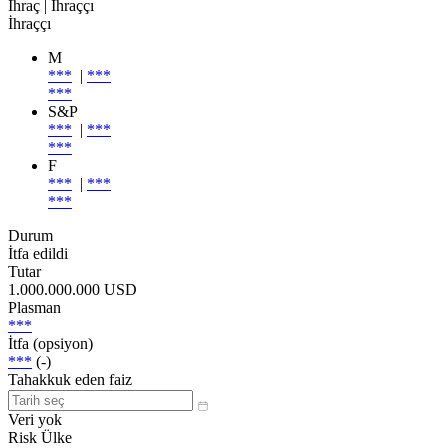
İhraç
| İhraççı
İhraççı
M
***
|
***
***
S&P
***
|
***
***
F
***
|
***
***
Durum
İtfa edildi
Tutar
1.000.000.000 USD
Plasman
***
İtfa (opsiyon)
***
(-)
Tahakkuk eden faiz
Veri yok
Risk Ülke