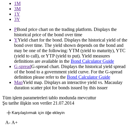
1М
3М
1Y
3Y
P
Bond price chart on the trading platform. Displays the
historical price of the bond over time
Y
Yield chart for the bond. Displays the historical yield of the
bond over time. The yield shown depends on the bond and
may be one of the following: YTM (yield to maturity), YTC
(yield to call), or YTP (yield to put). Yield measures
definitions are available in the
Bond Calculator Guide
G-spread
G-spread chart. Displays the historical yield spread
of the bond to a government yield curve. For the G-spread
definition please refer to the
Bond Calculator Guide
Map
Yield map. Displays an interactive yield vs. Macaulay
duration scatter plot for bonds issued by this issuer
Tüm işlem parametreleri tablo modunda mevcuttur
Şu tarihe ilişkin son veriler
21.07.2014
Karşılaştırmak için öğe ekleyin