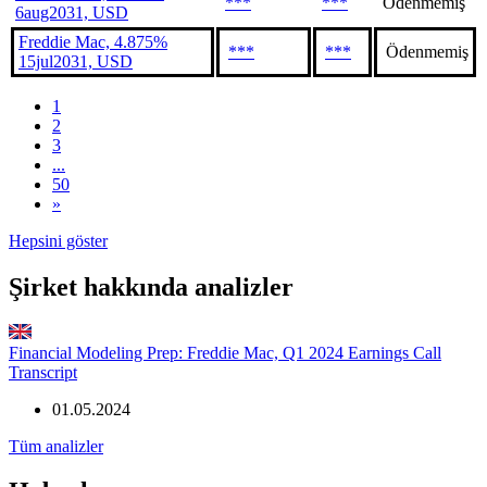
***
***
Ödenmemiş
6aug2031, USD
Freddie Mac, 4.875%
***
***
Ödenmemiş
15jul2031, USD
1
2
3
...
50
»
Hepsini göster
Şirket hakkında analizler
Financial Modeling Prep: Freddie Mac, Q1 2024 Earnings Call
Transcript
01.05.2024
Tüm analizler