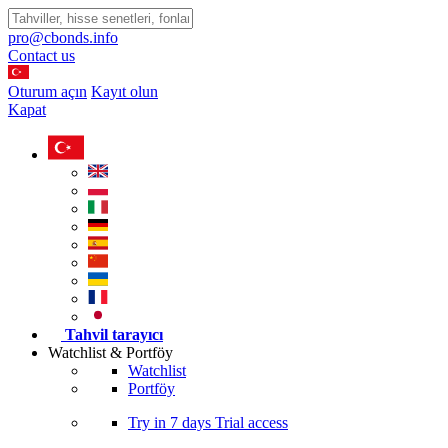
pro@cbonds.info
Contact us
Oturum açın
Kayıt olun
Kapat
Tahvil tarayıcı
Watchlist & Portföy
Watchlist
Portföy
Try in
7 days
Trial access