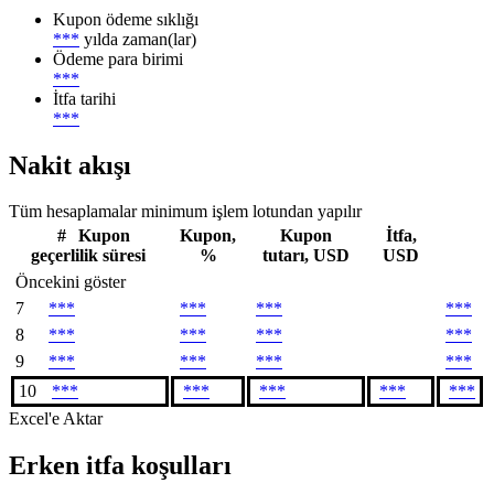
Kupon ödeme sıklığı
***
yılda zaman(lar)
Ödeme para birimi
***
İtfa tarihi
***
Nakit akışı
Tüm hesaplamalar minimum işlem lotundan yapılır
#
Kupon
Kupon,
Kupon
İtfa,
geçerlilik süresi
%
tutarı, USD
USD
Öncekini göster
7
***
***
***
***
8
***
***
***
***
9
***
***
***
***
10
***
***
***
***
***
Excel'e Aktar
Erken itfa koşulları