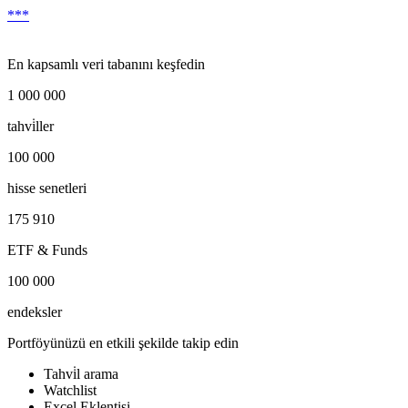
***
En kapsamlı veri tabanını keşfedin
1 000 000
tahvi̇ller
100 000
hisse senetleri
175 910
ETF & Funds
100 000
endeksler
Portföyünüzü en etkili şekilde takip edin
Tahvi̇l arama
Watchlist
Excel Eklentisi