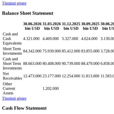
Tümünü göster
Balance Sheet Statement
30.06.2026
31.03.2026
31.12.2025
30.09.2025
30.06.2
bin USD
bin USD
bin USD
bin USD
bin U
Cash and
Cash
4.321.000
4.469.000
5.327.000
4.624.000
3.130.0
Equivalents
Short Term
84.342.000
75.939.000
85.412.000
83.855.000
3.728.0
Investments
Cash and
Short Term
88.663.000
80.408.000
90.739.000
88.479.000
6.858.0
Investments
Net
12.473.000
23.177.000
12.254.000
11.813.000
11.583.
Receivables
Other
Current
1.202.000
Assets
Tümünü göster
Cash Flow Statement