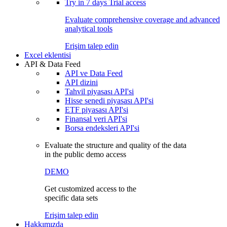
Try in
7 days
Trial access
Evaluate comprehensive coverage and advanced
analytical tools
Erişim talep edin
Excel eklentisi
API & Data Feed
API ve Data Feed
API dizini
Tahvil piyasası API'si
Hisse senedi piyasası API'si
ETF piyasası API'si
Finansal veri API'si
Borsa endeksleri API'si
Evaluate the structure and quality of the data
in the public demo access
DEMO
Get customized access to the
specific data sets
Erişim talep edin
Hakkımızda