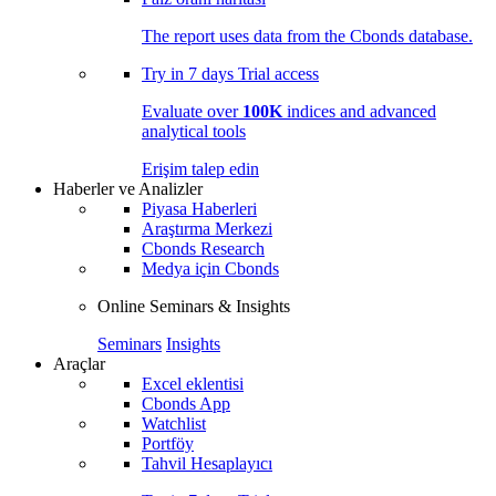
The report uses data from the Cbonds database.
Try in
7 days
Trial access
Evaluate over
100K
indices and advanced
analytical tools
Erişim talep edin
Haberler ve Analizler
Piyasa Haberleri
Araştırma Merkezi
Cbonds Research
Medya için Cbonds
Online Seminars & Insights
Seminars
Insights
Araçlar
Excel eklentisi
Cbonds App
Watchlist
Portföy
Tahvil Hesaplayıcı