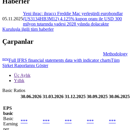
Haberler
Yeni ihraç: ihraççı Freddie Mac yerleştirdi eurobondlar
05.11.2025
(US3134HB3M12) 4.125% kupon oranı ile USD 300
milyon tutarında vadesi 2028 yılında dolacaktır
Kuruluşla ilgili tüm haberler
Çarpanlar
Methodology
new
Full IFRS financial statements data with indicator charts
Tüm
Şirket Raporlarını Göster
Üç Aylık
Yıllık
Basic Ratios
30.06.2026
31.03.2026
31.12.2025
30.09.2025
30.06.2025
EPS
basic
Basic
***
***
***
***
***
Earning
per