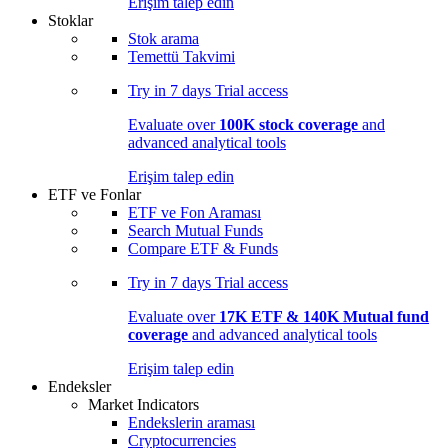
Erişim talep edin
Stoklar
Stok arama
Temettü Takvimi
Try in
7 days
Trial access
Evaluate over
100K stock coverage
and
advanced analytical tools
Erişim talep edin
ETF ve Fonlar
ETF ve Fon Araması
Search Mutual Funds
Compare ETF & Funds
Try in
7 days
Trial access
Evaluate over
17K ETF & 140K Mutual fund
coverage
and advanced analytical tools
Erişim talep edin
Endeksler
Market Indicators
Endekslerin araması
Cryptocurrencies