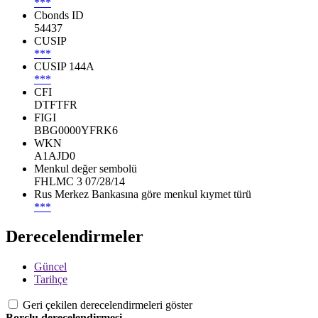
***
Cbonds ID
54437
CUSIP
***
CUSIP 144A
***
CFI
DTFTFR
FIGI
BBG0000YFRK6
WKN
A1AJD0
Menkul değer sembolü
FHLMC 3 07/28/14
Rus Merkez Bankasına göre menkul kıymet türü
***
Derecelendirmeler
Güncel
Tarihçe
Geri çekilen derecelendirmeleri göster
Borçlu derecelendirmesi