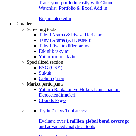
Track your portfolio easily with Cbonds
Watchlist, Portfolio & Excel Add-in
Erişim talep edin
Tahviller
Screening tools
Tahvil Arama & Piyasa Haritaları
Tahvil Arama (AI Destekli)
Tahvil fiyat teklifleri arama
Etkinlik takvimi
Yatırımcının takvimi
Specialized section
ESG (ÇSY)
Sukuk
Getiri eğrileri
Market participants
Yatırım Bankaları ve Hukuk Danışmanları
Derecelendirmeleri
Cbonds Pages
Try in
7 days
Trial access
Evaluate over
1 million global bond coverage
and advanced analytical tools