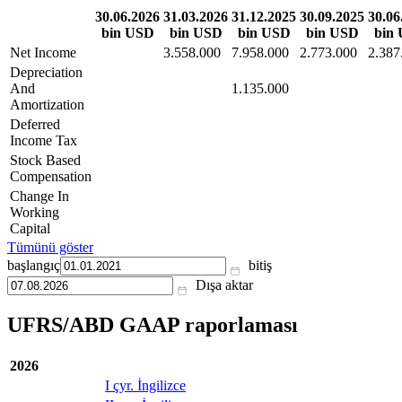
30.06.2026
31.03.2026
31.12.2025
30.09.2025
30.06
bin USD
bin USD
bin USD
bin USD
bin
Net Income
3.558.000
7.958.000
2.773.000
2.387
Depreciation
And
1.135.000
Amortization
Deferred
Income Tax
Stock Based
Compensation
Change In
Working
Capital
Tümünü göster
başlangıç
bitiş
Dışa aktar
UFRS/ABD GAAP raporlaması
2026
I çyr. İngilizce