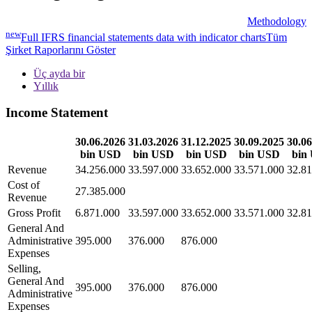
Methodology
new
Full IFRS financial statements data with indicator charts
Tüm
Şirket Raporlarını Göster
Üç ayda bir
Yıllık
Income Statement
30.06.2026
31.03.2026
31.12.2025
30.09.2025
30.06
bin USD
bin USD
bin USD
bin USD
bin
Revenue
34.256.000
33.597.000
33.652.000
33.571.000
32.81
Cost of
27.385.000
Revenue
Gross Profit
6.871.000
33.597.000
33.652.000
33.571.000
32.81
General And
Administrative
395.000
376.000
876.000
Expenses
Selling,
General And
395.000
376.000
876.000
Administrative
Expenses