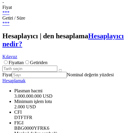
-
Fiyat
***
Getiri / Süre
***
Hesaplayıcı | den hesaplama
Hesaplayıcı
nedir?
Kılavuz
Fiyattan
Getiriden
Fiyat
Nominal değerin yüzdesi
Hesaplamak
Plasman hacmi
3.000.000.000 USD
Minimum işlem lotu
2.000 USD
CFI
DTFTFR
FIGI
BBG0000YFRK6