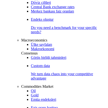
Döviz çiftleri
Central Bank exchange rates
Merkez bankası faiz oranları
Endeks oluştur
Do you need a benchmark for your specific
needs?
Macroeconomics
Ülke sayfaları
Makroekonomi
Consensus
Görüş birliği tahminleri
Custom data
We turn data chaos into your competitive
advantage
Commodities Market
Oil
Gold
Emtia endeksleri
Faiz oranı haritası