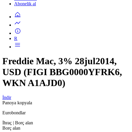
Abonelik al
R
Freddie Mac, 3% 28jul2014,
USD (FIGI BBG0000YFRK6,
WKN A1AJD0)
İndir
Panoya kopyala
Eurobondlar
İhraç
| Borç alan
Borç alan