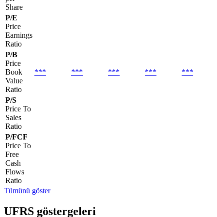
Share
P/E
Price
Earnings
Ratio
P/B
Price
Book
***
***
***
***
***
Value
Ratio
P/S
Price To
Sales
Ratio
P/FCF
Price To
Free
Cash
Flows
Ratio
Tümünü göster
UFRS göstergeleri