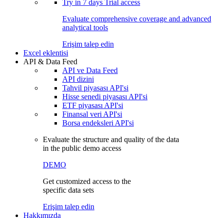
Try in
7 days
Trial access
Evaluate comprehensive coverage and advanced
analytical tools
Erişim talep edin
Excel eklentisi
API & Data Feed
API ve Data Feed
API dizini
Tahvil piyasası API'si
Hisse senedi piyasası API'si
ETF piyasası API'si
Finansal veri API'si
Borsa endeksleri API'si
Evaluate the structure and quality of the data
in the public demo access
DEMO
Get customized access to the
specific data sets
Erişim talep edin
Hakkımızda