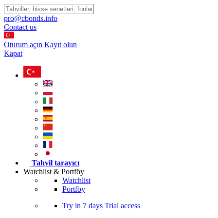
pro@cbonds.info
Contact us
Oturum açın
Kayıt olun
Kapat
Tahvil tarayıcı
Watchlist & Portföy
Watchlist
Portföy
Try in
7 days
Trial access