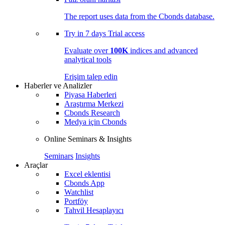
The report uses data from the Cbonds database.
Try in
7 days
Trial access
Evaluate over
100K
indices and advanced
analytical tools
Erişim talep edin
Haberler ve Analizler
Piyasa Haberleri
Araştırma Merkezi
Cbonds Research
Medya için Cbonds
Online Seminars & Insights
Seminars
Insights
Araçlar
Excel eklentisi
Cbonds App
Watchlist
Portföy
Tahvil Hesaplayıcı