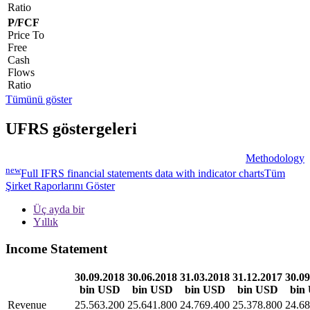
Ratio
P/FCF
Price To
Free
Cash
Flows
Ratio
Tümünü göster
UFRS göstergeleri
Methodology
new
Full IFRS financial statements data with indicator charts
Tüm
Şirket Raporlarını Göster
Üç ayda bir
Yıllık
Income Statement
30.09.2018
30.06.2018
31.03.2018
31.12.2017
30.09
bin USD
bin USD
bin USD
bin USD
bin
Revenue
25.563.200
25.641.800
24.769.400
25.378.800
24.68