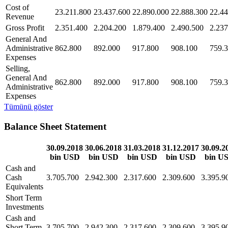
Cost of
23.211.800
23.437.600
22.890.000
22.888.300
22.44
Revenue
Gross Profit
2.351.400
2.204.200
1.879.400
2.490.500
2.237
General And
Administrative
862.800
892.000
917.800
908.100
759.
Expenses
Selling,
General And
862.800
892.000
917.800
908.100
759.
Administrative
Expenses
Tümünü göster
Balance Sheet Statement
30.09.2018
30.06.2018
31.03.2018
31.12.2017
30.09.2
bin USD
bin USD
bin USD
bin USD
bin U
Cash and
Cash
3.705.700
2.942.300
2.317.600
2.309.600
3.395.9
Equivalents
Short Term
Investments
Cash and
Short Term
3.705.700
2.942.300
2.317.600
2.309.600
3.395.9