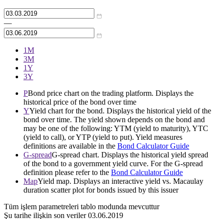
—
1М
3М
1Y
3Y
P
Bond price chart on the trading platform. Displays the
historical price of the bond over time
Y
Yield chart for the bond. Displays the historical yield of the
bond over time. The yield shown depends on the bond and
may be one of the following: YTM (yield to maturity), YTC
(yield to call), or YTP (yield to put). Yield measures
definitions are available in the
Bond Calculator Guide
G-spread
G-spread chart. Displays the historical yield spread
of the bond to a government yield curve. For the G-spread
definition please refer to the
Bond Calculator Guide
Map
Yield map. Displays an interactive yield vs. Macaulay
duration scatter plot for bonds issued by this issuer
Tüm işlem parametreleri tablo modunda mevcuttur
Şu tarihe ilişkin son veriler
03.06.2019