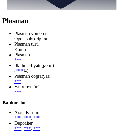
Plasman
Plasman yöntemi
Open subscription
Plasman türü
Kamu
Plasman
***
İlk ihraç fiyatı (getiri)
(
***
%)
Plasman coğrafyası
***
Yatırımcı türü
***
Katılımcılar
Aracı Kurum
***
,
***
,
***
Depoziter
***
,
***
,
***