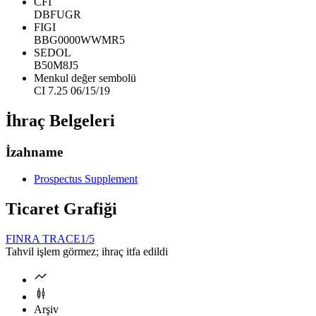
CFI
DBFUGR
FIGI
BBG0000WWMR5
SEDOL
B50M8J5
Menkul değer sembolü
CI 7.25 06/15/19
İhraç Belgeleri
İzahname
Prospectus Supplement
Ticaret Grafiği
FINRA TRACE
1/5
Tahvil işlem görmez; ihraç itfa edildi
Arşiv