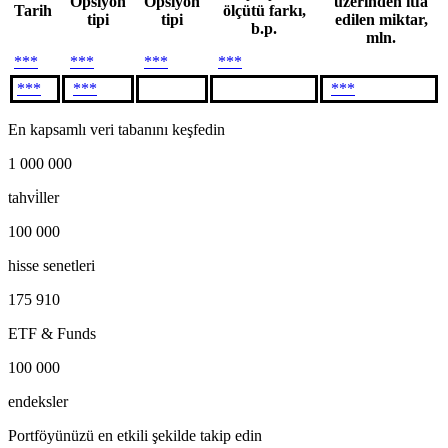
Opsiyon
Opsiyon
üzerinden itfa
Tarih
ölçütü farkı,
tipi
tipi
edilen miktar,
b.p.
mln.
***
***
***
***
***
***
***
En kapsamlı veri tabanını keşfedin
1 000 000
tahvi̇ller
100 000
hisse senetleri
175 910
ETF & Funds
100 000
endeksler
Portföyünüzü en etkili şekilde takip edin