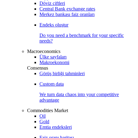
Döviz çiftleri
Central Bank exchange rates
Merkez bankası faiz oranları
Endeks oluştur
Do you need a benchmark for your specific
needs?
Macroeconomics
Ülke sayfaları
Makroekonomi
Consensus
Görüş birliği tahminleri
Custom data
We turn data chaos into your competitive
advantage
Commodities Market
Oil
Gold
Emtia endeksleri
Faiz oranı haritası