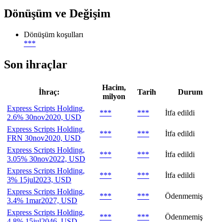
Dönüşüm ve Değişim
Dönüşüm koşulları
***
Son ihraçlar
Hacim,
İhraç:
Tarih
Durum
milyon
Express Scripts Holding,
***
***
İtfa edildi
2.6% 30nov2020, USD
Express Scripts Holding,
***
***
İtfa edildi
FRN 30nov2020, USD
Express Scripts Holding,
***
***
İtfa edildi
3.05% 30nov2022, USD
Express Scripts Holding,
***
***
İtfa edildi
3% 15jul2023, USD
Express Scripts Holding,
***
***
Ödenmemiş
3.4% 1mar2027, USD
Express Scripts Holding,
***
***
Ödenmemiş
4.8% 15jul2046, USD