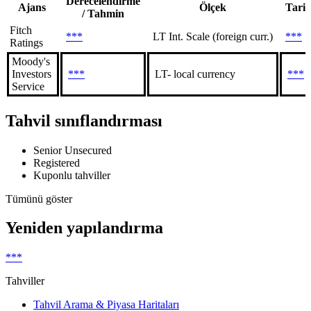
Derecelendirme
Ajans
Ölçek
Tari
/ Tahmin
Fitch
***
LT Int. Scale (foreign curr.)
***
Ratings
Moody's
Investors
***
LT- local currency
***
Service
Tahvil sınıflandırması
Senior Unsecured
Registered
Kuponlu tahviller
Tümünü göster
Yeniden yapılandırma
***
Tahviller
Tahvil Arama & Piyasa Haritaları