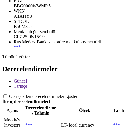
FIGI
BBG0000WWMR5
WKN
A1AHY3
SEDOL
B50M8J5
Menkul değer sembolü
CI 7.25 06/15/19
Rus Merkez Bankasına göre menkul kıymet türü
***
Tümünü göster
Derecelendirmeler
Güncel
Tarihçe
Geri çekilen derecelendirmeleri göster
İhraç derecelendirmeleri
Derecelendirme
Ajans
Ölçek
Tarih
/ Tahmin
Moody's
Investors
***
LT- local currency
***