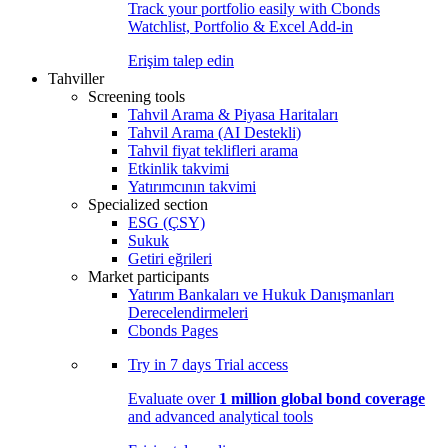
Track your portfolio easily with Cbonds
Watchlist, Portfolio & Excel Add-in
Erişim talep edin
Tahviller
Screening tools
Tahvil Arama & Piyasa Haritaları
Tahvil Arama (AI Destekli)
Tahvil fiyat teklifleri arama
Etkinlik takvimi
Yatırımcının takvimi
Specialized section
ESG (ÇSY)
Sukuk
Getiri eğrileri
Market participants
Yatırım Bankaları ve Hukuk Danışmanları
Derecelendirmeleri
Cbonds Pages
Try in
7 days
Trial access
Evaluate over
1 million global bond coverage
and advanced analytical tools