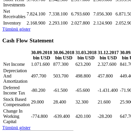
Investments
Net
7.824.100
7.338.100
6.793.600
7.056.300
6.871.5
Receivables
Inventory
2.168.900
2.293.100
2.027.800
2.124.900
2.052.9
Tümünü göster
Cash Flow Statement
30.09.2018
30.06.2018
31.03.2018
31.12.2017
30.09
bin USD
bin USD
bin USD
bin USD
bin
Net Income
1.071.600
877.300
623.200
2.327.600
841.7
Depreciation
And
497.700
503.700
498.800
457.800
449.4
Amortization
Deferred
-80.200
-61.500
-65.600
-1.431.400
-71.9
Income Tax
Stock Based
29.000
28.400
32.300
21.600
25.90
Compensation
Change In
Working
-774.800
-639.400
420.100
-28.200
647.7
Capital
Tümünü göster