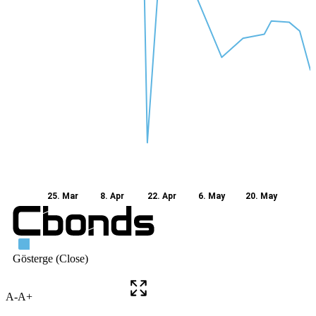
A-
A+