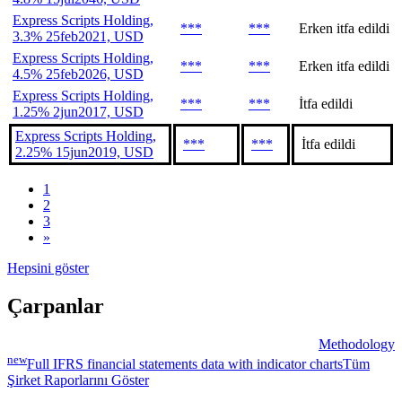
Express Scripts Holding,
***
***
Erken itfa edildi
3.3% 25feb2021, USD
Express Scripts Holding,
***
***
Erken itfa edildi
4.5% 25feb2026, USD
Express Scripts Holding,
***
***
İtfa edildi
1.25% 2jun2017, USD
Express Scripts Holding,
***
***
İtfa edildi
2.25% 15jun2019, USD
1
2
3
»
Hepsini göster
Çarpanlar
Methodology
new
Full IFRS financial statements data with indicator charts
Tüm
Şirket Raporlarını Göster