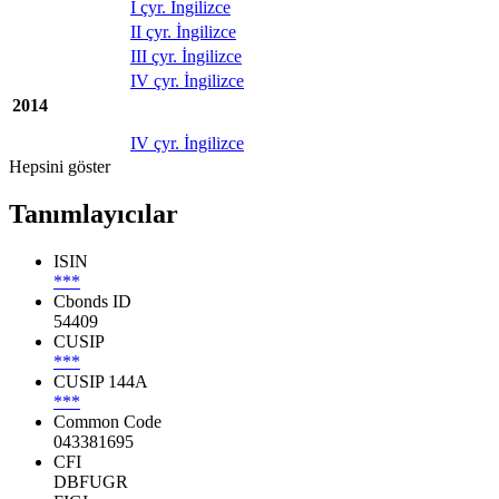
I çyr. İngilizce
II çyr. İngilizce
III çyr. İngilizce
IV çyr. İngilizce
2014
IV çyr. İngilizce
Hepsini göster
Tanımlayıcılar
ISIN
***
Cbonds ID
54409
CUSIP
***
CUSIP 144A
***
Common Code
043381695
CFI
DBFUGR