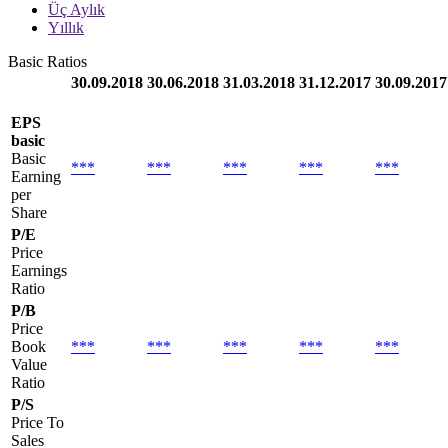
Üç Aylık
Yıllık
Basic Ratios
30.09.2018
30.06.2018
31.03.2018
31.12.2017
30.09.2017
EPS
basic
Basic
***
***
***
***
***
Earning
per
Share
P/E
Price
Earnings
Ratio
P/B
Price
Book
***
***
***
***
***
Value
Ratio
P/S
Price To
Sales