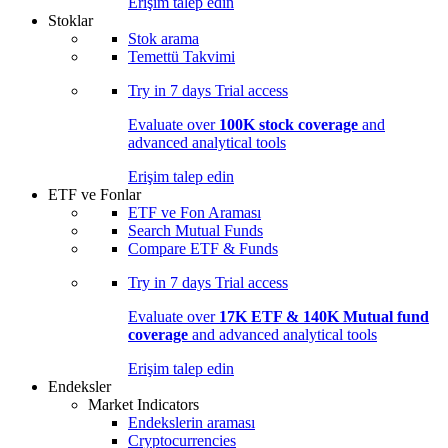
Erişim talep edin
Stoklar
Stok arama
Temettü Takvimi
Try in
7 days
Trial access
Evaluate over
100K stock coverage
and
advanced analytical tools
Erişim talep edin
ETF ve Fonlar
ETF ve Fon Araması
Search Mutual Funds
Compare ETF & Funds
Try in
7 days
Trial access
Evaluate over
17K ETF & 140K Mutual fund
coverage
and advanced analytical tools
Erişim talep edin
Endeksler
Market Indicators
Endekslerin araması
Cryptocurrencies