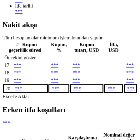
***
İtfa tarihi
***
Nakit akışı
Tüm hesaplamalar minimum işlem lotundan yapılır
#
Kupon
Kupon,
Kupon
İtfa,
geçerlilik süresi
%
tutarı, USD
USD
Öncekini göster
17
***
***
***
***
18
***
***
***
***
19
***
***
***
***
20
***
***
***
***
***
Excel'e Aktar
Erken itfa koşulları
***
Nominal değer
Karşılaştırma