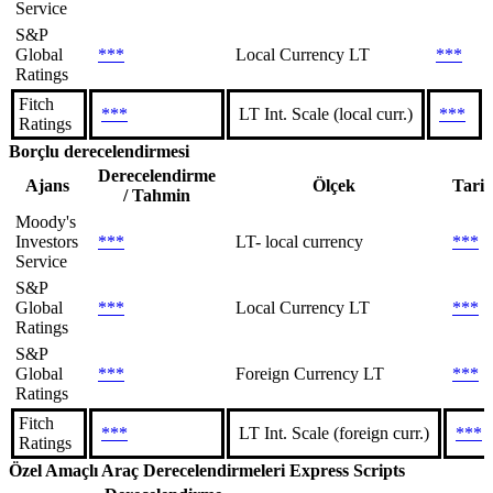
Service
S&P
Global
***
Local Currency LT
***
Ratings
Fitch
***
LT Int. Scale (local curr.)
***
Ratings
Borçlu derecelendirmesi
Derecelendirme
Ajans
Ölçek
Tari
/ Tahmin
Moody's
Investors
***
LT- local currency
***
Service
S&P
Global
***
Local Currency LT
***
Ratings
S&P
Global
***
Foreign Currency LT
***
Ratings
Fitch
***
LT Int. Scale (foreign curr.)
***
Ratings
Özel Amaçlı Araç Derecelendirmeleri
Express Scripts