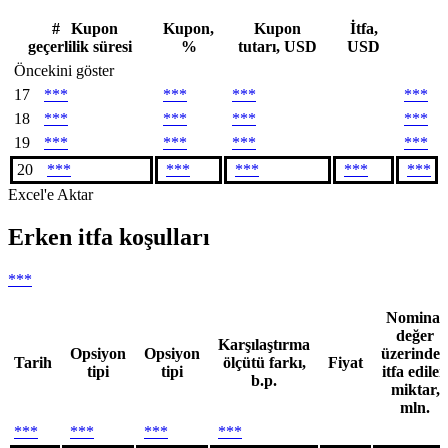
#
Kupon
Kupon,
Kupon
İtfa,
geçerlilik süresi
%
tutarı, USD
USD
Öncekini göster
17
***
***
***
***
18
***
***
***
***
19
***
***
***
***
20
***
***
***
***
***
Excel'e Aktar
Erken itfa koşulları
***
Nominal
değer
Karşılaştırma
Opsiyon
Opsiyon
üzerinde
Tarih
ölçütü farkı,
Fiyat
tipi
tipi
itfa edilen
b.p.
miktar,
mln.
***
***
***
***