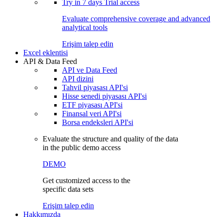
Try in
7 days
Trial access
Evaluate comprehensive coverage and advanced
analytical tools
Erişim talep edin
Excel eklentisi
API & Data Feed
API ve Data Feed
API dizini
Tahvil piyasası API'si
Hisse senedi piyasası API'si
ETF piyasası API'si
Finansal veri API'si
Borsa endeksleri API'si
Evaluate the structure and quality of the data
in the public demo access
DEMO
Get customized access to the
specific data sets
Erişim talep edin
Hakkımızda