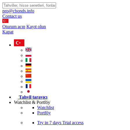
pro@cbonds.info
Contact us
Oturum açın
Kayıt olun
Kapat
Tahvil tarayıcı
Watchlist & Portföy
Watchlist
Portföy
Try in
7 days
Trial access