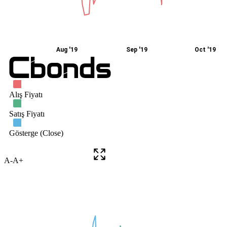
A-
A+