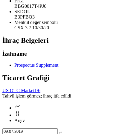
FIGI
BBG0017T4PJ6
SEDOL
B3PFBQ3
Menkul değer sembolü
CSX 3.7 10/30/20
İhraç Belgeleri
İzahname
Prospectus Supplement
Ticaret Grafiği
US OTC Market
1/6
Tahvil işlem görmez; ihraç itfa edildi
Arşiv