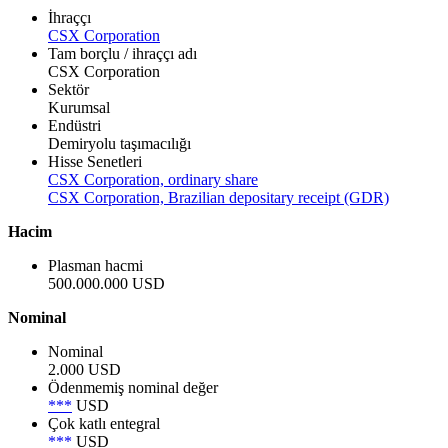
İhraççı
CSX Corporation
Tam borçlu / ihraççı adı
CSX Corporation
Sektör
Kurumsal
Endüstri
Demiryolu taşımacılığı
Hisse Senetleri
CSX Corporation, ordinary share
CSX Corporation, Brazilian depositary receipt (GDR)
Hacim
Plasman hacmi
500.000.000 USD
Nominal
Nominal
2.000 USD
Ödenmemiş nominal değer
***
USD
Çok katlı entegral
***
USD