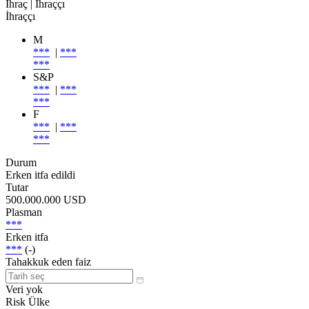
İhraç
| İhraççı
İhraççı
M
***
|
***
***
S&P
***
|
***
***
F
***
|
***
***
Durum
Erken itfa edildi
Tutar
500.000.000 USD
Plasman
***
Erken itfa
***
(-)
Tahakkuk eden faiz
Veri yok
Risk Ülke