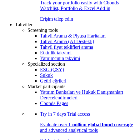
Track your portfolio easily with Cbonds
Watchlist, Portfolio & Excel Add-in
Erişim talep edin
Tahviller
Screening tools
Tahvil Arama & Piyasa Haritaları
Tahvil Arama (AI Destekli)
Tahvil fiyat teklifleri arama
Etkinlik takvimi
Yatırımcının takvimi
Specialized section
ESG (ÇSY)
Sukuk
Getiri eğrileri
Market participants
Yatırım Bankaları ve Hukuk Danışmanları
Derecelendirmeleri
Cbonds Pages
Try in
7 days
Trial access
Evaluate over
1 million global bond coverage
and advanced analytical tools