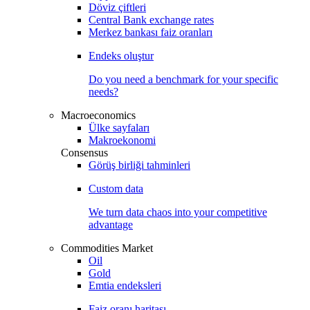
Döviz çiftleri
Central Bank exchange rates
Merkez bankası faiz oranları
Endeks oluştur
Do you need a benchmark for your specific
needs?
Macroeconomics
Ülke sayfaları
Makroekonomi
Consensus
Görüş birliği tahminleri
Custom data
We turn data chaos into your competitive
advantage
Commodities Market
Oil
Gold
Emtia endeksleri
Faiz oranı haritası