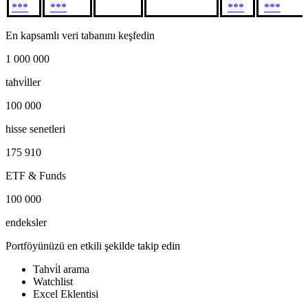
***
***
***
***
En kapsamlı veri tabanını keşfedin
1 000 000
tahvi̇ller
100 000
hisse senetleri
175 910
ETF & Funds
100 000
endeksler
Portföyünüzü en etkili şekilde takip edin
Tahvi̇l arama
Watchlist
Excel Eklentisi