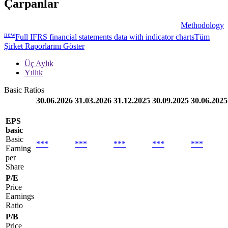
Çarpanlar
Methodology
new
Full IFRS financial statements data with indicator charts
Tüm
Şirket Raporlarını Göster
Üç Aylık
Yıllık
Basic Ratios
30.06.2026
31.03.2026
31.12.2025
30.09.2025
30.06.2025
EPS
basic
Basic
***
***
***
***
***
Earning
per
Share
P/E
Price
Earnings
Ratio
P/B
Price