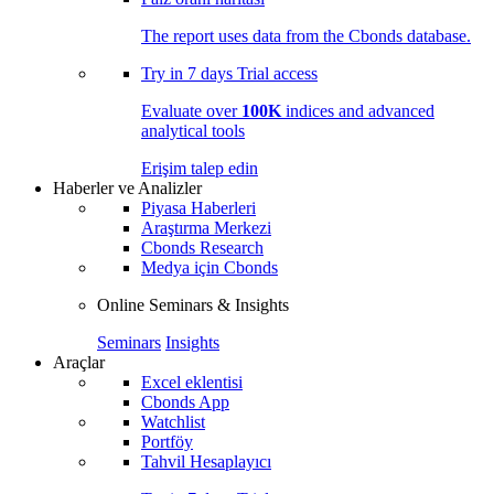
The report uses data from the Cbonds database.
Try in
7 days
Trial access
Evaluate over
100K
indices and advanced
analytical tools
Erişim talep edin
Haberler ve Analizler
Piyasa Haberleri
Araştırma Merkezi
Cbonds Research
Medya için Cbonds
Online Seminars & Insights
Seminars
Insights
Araçlar
Excel eklentisi
Cbonds App
Watchlist
Portföy
Tahvil Hesaplayıcı