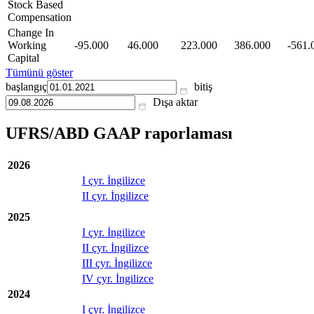
Stock Based
Compensation
Change In
Working
-95.000
46.000
223.000
386.000
-561.
Capital
Tümünü göster
başlangıç
bitiş
Dışa aktar
UFRS/ABD GAAP raporlaması
2026
I çyr. İngilizce
II çyr. İngilizce
2025
I çyr. İngilizce
II çyr. İngilizce
III çyr. İngilizce
IV çyr. İngilizce
2024
I çyr. İngilizce