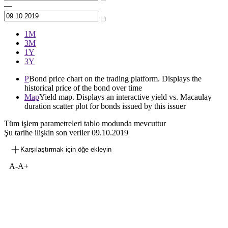
—
1М
3М
1Y
3Y
P
Bond price chart on the trading platform. Displays the
historical price of the bond over time
Map
Yield map. Displays an interactive yield vs. Macaulay
duration scatter plot for bonds issued by this issuer
Tüm işlem parametreleri tablo modunda mevcuttur
Şu tarihe ilişkin son veriler
09.10.2019
Karşılaştırmak için öğe ekleyin