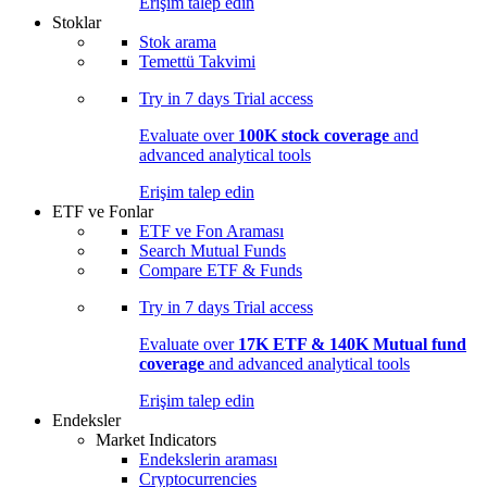
Erişim talep edin
Stoklar
Stok arama
Temettü Takvimi
Try in
7 days
Trial access
Evaluate over
100K stock coverage
and
advanced analytical tools
Erişim talep edin
ETF ve Fonlar
ETF ve Fon Araması
Search Mutual Funds
Compare ETF & Funds
Try in
7 days
Trial access
Evaluate over
17K ETF & 140K Mutual fund
coverage
and advanced analytical tools
Erişim talep edin
Endeksler
Market Indicators
Endekslerin araması
Cryptocurrencies