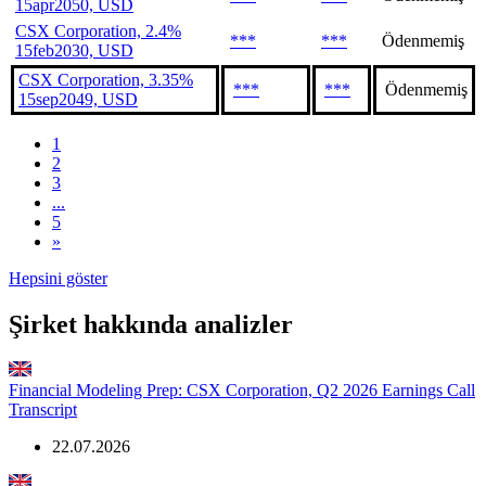
15apr2050, USD
CSX Corporation, 2.4%
***
***
Ödenmemiş
15feb2030, USD
CSX Corporation, 3.35%
***
***
Ödenmemiş
15sep2049, USD
1
2
3
...
5
»
Hepsini göster
Şirket hakkında analizler
Financial Modeling Prep: CSX Corporation, Q2 2026 Earnings Call
Transcript
22.07.2026