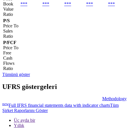
Book
***
***
***
***
***
Value
Ratio
P/S
Price To
Sales
Ratio
P/FCF
Price To
Free
Cash
Flows
Ratio
Tümünü göster
UFRS göstergeleri
Methodology
new
Full IFRS financial statements data with indicator charts
Tüm
Şirket Raporlarını Göster
Üç ayda bir
Yıllık