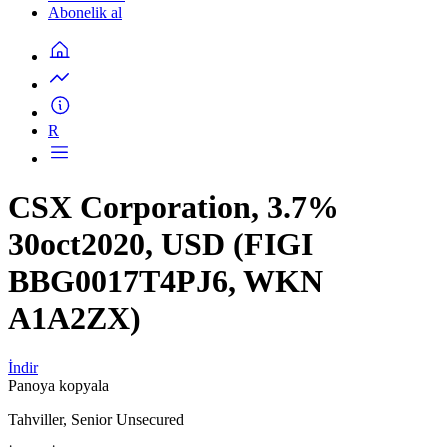
Abonelik al
R
CSX Corporation, 3.7%
30oct2020, USD (FIGI
BBG0017T4PJ6, WKN
A1A2ZX)
İndir
Panoya kopyala
Tahviller, Senior Unsecured