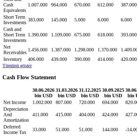
Cash
1.007.000
964.000
670.000
612.000
387.000
Equivalents
Short Term
383.000
145.000
5.000
6.000
6.000
Investments
Cash and
Short Term
1.390.000
1.109.000
675.000
618.000
393.000
Investments
Net
1.456.000
1.387.000
1.298.000
1.370.000
1.409.0
Receivables
Inventory
406.000
439.000
390.000
414.000
420.000
Tümünü göster
Cash Flow Statement
30.06.2026
31.03.2026
31.12.2025
30.09.2025
30.06
bin USD
bin USD
bin USD
bin USD
bin
Net Income
1.002.000
807.000
720.000
694.000
829.0
Depreciation
And
411.000
415.000
404.000
424.000
427.0
Amortization
Deferred
33.000
51.000
51.000
144.000
-14.0
Income Tax