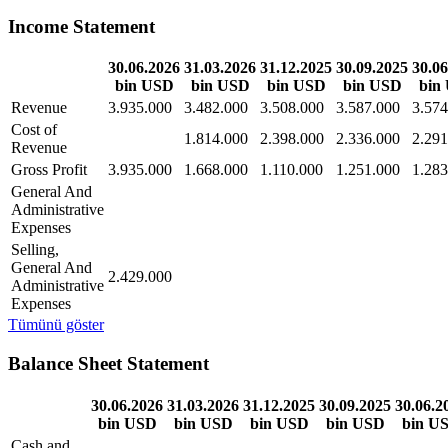
Income Statement
30.06.2026
31.03.2026
31.12.2025
30.09.2025
30.06
bin USD
bin USD
bin USD
bin USD
bin
Revenue
3.935.000
3.482.000
3.508.000
3.587.000
3.574
Cost of
1.814.000
2.398.000
2.336.000
2.291
Revenue
Gross Profit
3.935.000
1.668.000
1.110.000
1.251.000
1.283
General And
Administrative
Expenses
Selling,
General And
2.429.000
Administrative
Expenses
Tümünü göster
Balance Sheet Statement
30.06.2026
31.03.2026
31.12.2025
30.09.2025
30.06.2
bin USD
bin USD
bin USD
bin USD
bin U
Cash and