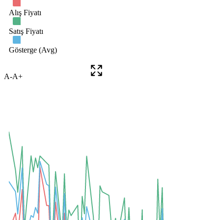
A-
A+