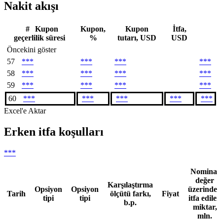
Nakit akışı
#
Kupon
Kupon,
Kupon
İtfa,
geçerlilik süresi
%
tutarı, USD
USD
Öncekini göster
57
***
***
***
***
58
***
***
***
***
59
***
***
***
***
60
***
***
***
***
***
Excel'e Aktar
Erken itfa koşulları
***
Nominal
değer
Karşılaştırma
Opsiyon
Opsiyon
üzerinde
Tarih
ölçütü farkı,
Fiyat
tipi
tipi
itfa edilen
b.p.
miktar,
mln.