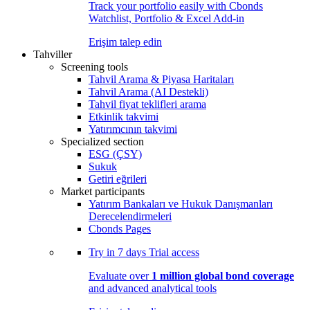
Track your portfolio easily with Cbonds
Watchlist, Portfolio & Excel Add-in
Erişim talep edin
Tahviller
Screening tools
Tahvil Arama & Piyasa Haritaları
Tahvil Arama (AI Destekli)
Tahvil fiyat teklifleri arama
Etkinlik takvimi
Yatırımcının takvimi
Specialized section
ESG (ÇSY)
Sukuk
Getiri eğrileri
Market participants
Yatırım Bankaları ve Hukuk Danışmanları
Derecelendirmeleri
Cbonds Pages
Try in
7 days
Trial access
Evaluate over
1 million global bond coverage
and advanced analytical tools