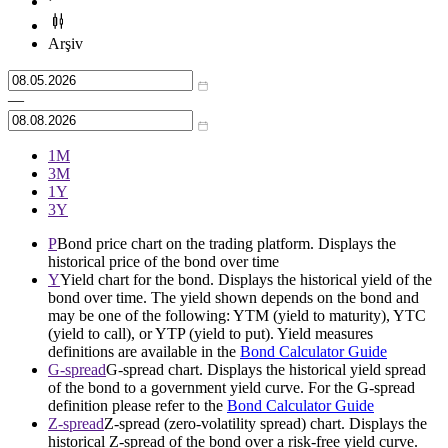
Arşiv
—
1М
3М
1Y
3Y
P
Bond price chart on the trading platform. Displays the
historical price of the bond over time
Y
Yield chart for the bond. Displays the historical yield of the
bond over time. The yield shown depends on the bond and
may be one of the following: YTM (yield to maturity), YTC
(yield to call), or YTP (yield to put). Yield measures
definitions are available in the
Bond Calculator Guide
G-spread
G-spread chart. Displays the historical yield spread
of the bond to a government yield curve. For the G-spread
definition please refer to the
Bond Calculator Guide
Z-spread
Z-spread (zero-volatility spread) chart. Displays the
historical Z-spread of the bond over a risk-free yield curve.