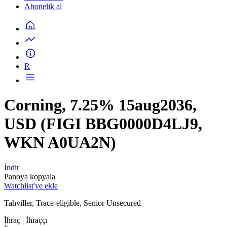
Abonelik al
R
Corning, 7.25% 15aug2036,
USD (FIGI BBG0000D4LJ9,
WKN A0UA2N)
İndir
Panoya kopyala
Watchlist'ye ekle
Tahviller, Trace-eligible, Senior Unsecured
İhraç
| İhraççı