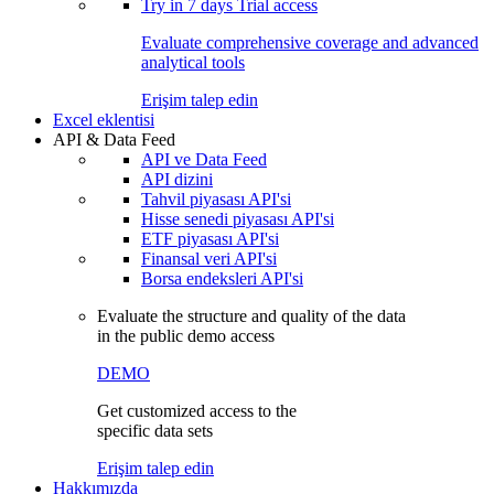
Try in
7 days
Trial access
Evaluate comprehensive coverage and advanced
analytical tools
Erişim talep edin
Excel eklentisi
API & Data Feed
API ve Data Feed
API dizini
Tahvil piyasası API'si
Hisse senedi piyasası API'si
ETF piyasası API'si
Finansal veri API'si
Borsa endeksleri API'si
Evaluate the structure and quality of the data
in the public demo access
DEMO
Get customized access to the
specific data sets
Erişim talep edin
Hakkımızda