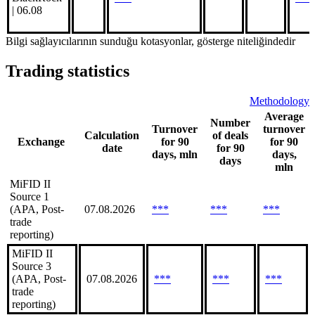
| 06.08
Bilgi sağlayıcılarının sunduğu kotasyonlar, gösterge niteliğindedir
Trading statistics
Methodology
Average
Number
Turnover
turnover
Calculation
of deals
Exchange
for 90
for 90
date
for 90
days, mln
days,
days
mln
MiFID II
Source 1
(APA, Post-
07.08.2026
***
***
***
trade
reporting)
MiFID II
Source 3
(APA, Post-
07.08.2026
***
***
***
trade
reporting)