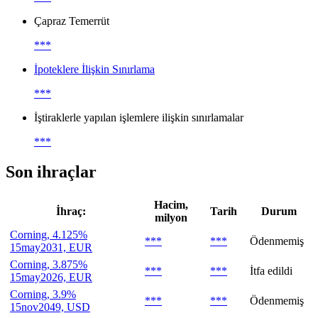
Çapraz Temerrüt
***
İpoteklere İlişkin Sınırlama
***
İştiraklerle yapılan işlemlere ilişkin sınırlamalar
***
Son ihraçlar
Hacim,
İhraç:
Tarih
Durum
milyon
Corning, 4.125%
***
***
Ödenmemiş
15may2031, EUR
Corning, 3.875%
***
***
İtfa edildi
15may2026, EUR
Corning, 3.9%
***
***
Ödenmemiş
15nov2049, USD