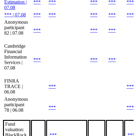
Estimation |
***
***
***
***
***
07.08
*** | 07.08
***
***
***
***
***
Anonymous
participant
***
***
***
82 | 07.08
Cambridge
Financial
Information
***
***
***
Services |
07.08
FINRA
TRACE |
***
***
06.08
Anonymous
participant
***
***
78 | 06.08
Fund
valuation:
BlackRock
***
***