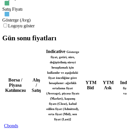
Satış Fiyatı
Gösterge (Avg)
Logoyu göster
Gün sonu fiyatları
Indicative
Gösterge
fiyat, getiri, süre,
değiştirilmiş süreyi
hesaplamak için
kullanılır ve aşağıdaki
fiyat önceliğine göre
Borsa /
Alış
YTM
YTM
Indi
hesaplanır: ağırlıklı
Piyasa
/
Bid
Ask
ortalama fiyat
fiya
Katılımcısı
Satış
(Average), piyasa fiyatı
vafe
(Market), kapanış
fiyatı (Close), kabul
edilen fiyat (Admitted),
orta fiyat (Mid), son
fiyat (Last)]
Cbonds