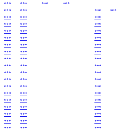
***
***
***
***
***
***
***
***
***
***
***
***
***
***
***
***
***
***
***
***
***
***
***
***
***
***
***
***
***
***
***
***
***
***
***
***
***
***
***
***
***
***
***
***
***
***
***
***
***
***
***
***
***
***
***
***
***
***
***