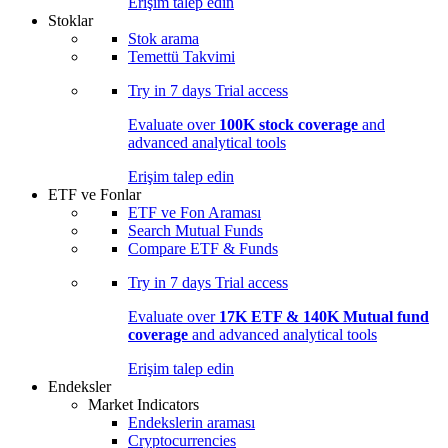
Erişim talep edin
Stoklar
Stok arama
Temettü Takvimi
Try in
7 days
Trial access
Evaluate over
100K stock coverage
and
advanced analytical tools
Erişim talep edin
ETF ve Fonlar
ETF ve Fon Araması
Search Mutual Funds
Compare ETF & Funds
Try in
7 days
Trial access
Evaluate over
17K ETF & 140K Mutual fund
coverage
and advanced analytical tools
Erişim talep edin
Endeksler
Market Indicators
Endekslerin araması
Cryptocurrencies