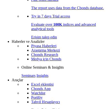
The report uses data from the Cbonds database.
Try in
7 days
Trial access
Evaluate over
100K
indices and advanced
analytical tools
Erişim talep edin
Haberler ve Analizler
Piyasa Haberleri
Araştırma Merkezi
Cbonds Research
Medya için Cbonds
Online Seminars & Insights
Seminars
Insights
Araçlar
Excel eklentisi
Cbonds App
Watchlist
Portföy
Tahvil Hesaplayıcı