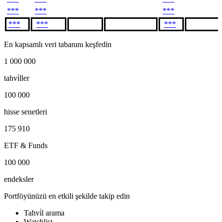
***
***
***
***
***
***
En kapsamlı veri tabanını keşfedin
1 000 000
tahvi̇ller
100 000
hisse senetleri
175 910
ETF & Funds
100 000
endeksler
Portföyünüzü en etkili şekilde takip edin
Tahvi̇l arama
Watchlist