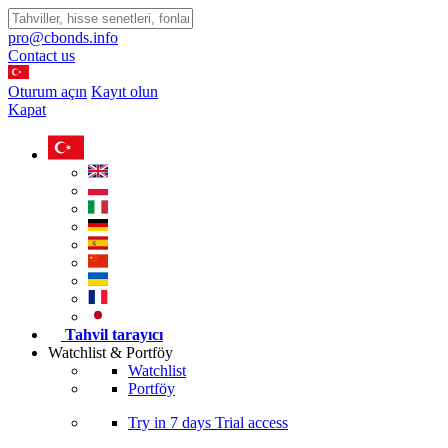
pro@cbonds.info
Contact us
Oturum açın
Kayıt olun
Kapat
Tahvil tarayıcı
Watchlist & Portföy
Watchlist
Portföy
Try in
7 days
Trial access