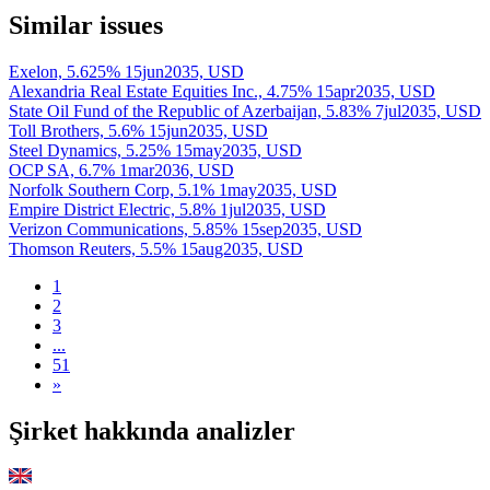
Similar issues
Exelon, 5.625% 15jun2035, USD
Alexandria Real Estate Equities Inc., 4.75% 15apr2035, USD
State Oil Fund of the Republic of Azerbaijan, 5.83% 7jul2035, USD
Toll Brothers, 5.6% 15jun2035, USD
Steel Dynamics, 5.25% 15may2035, USD
OCP SA, 6.7% 1mar2036, USD
Norfolk Southern Corp, 5.1% 1may2035, USD
Empire District Electric, 5.8% 1jul2035, USD
Verizon Communications, 5.85% 15sep2035, USD
Thomson Reuters, 5.5% 15aug2035, USD
1
2
3
...
51
»
Şirket hakkında analizler