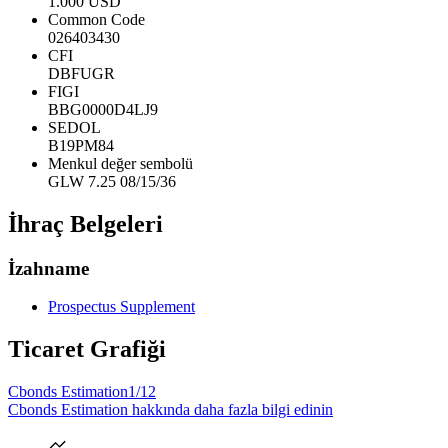
1.000 USD
Common Code
026403430
CFI
DBFUGR
FIGI
BBG0000D4LJ9
SEDOL
B19PM84
Menkul değer sembolü
GLW 7.25 08/15/36
İhraç Belgeleri
İzahname
Prospectus Supplement
Ticaret Grafiği
Cbonds Estimation
1/12
Cbonds Estimation hakkında daha fazla bilgi edinin