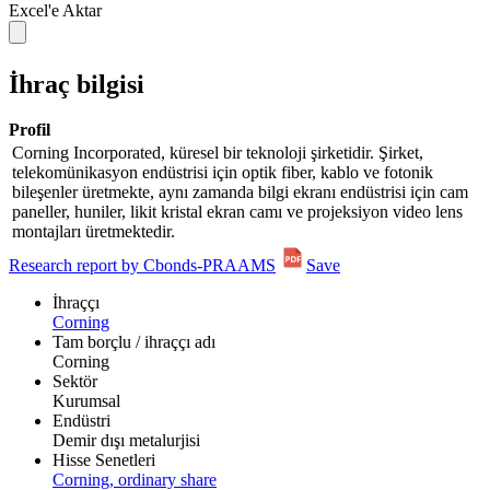
Excel'e Aktar
İhraç bilgisi
Profil
Corning Incorporated, küresel bir teknoloji şirketidir. Şirket,
telekomünikasyon endüstrisi için optik fiber, kablo ve fotonik
bileşenler üretmekte, aynı zamanda bilgi ekranı endüstrisi için cam
paneller, huniler, likit kristal ekran camı ve projeksiyon video lens
montajları üretmektedir.
Research report by Cbonds-PRAAMS
Save
İhraççı
Corning
Tam borçlu / ihraççı adı
Corning
Sektör
Kurumsal
Endüstri
Demir dışı metalurjisi
Hisse Senetleri
Corning, ordinary share