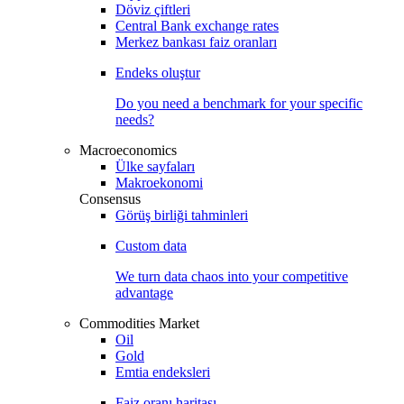
Döviz çiftleri
Central Bank exchange rates
Merkez bankası faiz oranları
Endeks oluştur
Do you need a benchmark for your specific
needs?
Macroeconomics
Ülke sayfaları
Makroekonomi
Consensus
Görüş birliği tahminleri
Custom data
We turn data chaos into your competitive
advantage
Commodities Market
Oil
Gold
Emtia endeksleri
Faiz oranı haritası