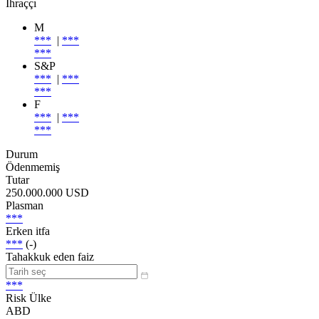
İhraççı
M
***
|
***
***
S&P
***
|
***
***
F
***
|
***
***
Durum
Ödenmemiş
Tutar
250.000.000 USD
Plasman
***
Erken itfa
***
(-)
Tahakkuk eden faiz
***
Risk Ülke
ABD