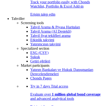
Track your portfolio easily with Cbonds
Watchlist, Portfolio & Excel Add-in
Erişim talep edin
Tahviller
Screening tools
Tahvil Arama & Piyasa Haritaları
Tahvil Arama (AI Destekli)
Tahvil fiyat teklifleri arama
Etkinlik takvimi
Yatırımcının takvimi
Specialized section
ESG (ÇSY)
Sukuk
Getiri eğrileri
Market participants
Yatırım Bankaları ve Hukuk Danışmanları
Derecelendirmeleri
Cbonds Pages
Try in
7 days
Trial access
Evaluate over
1 million global bond coverage
and advanced analytical tools