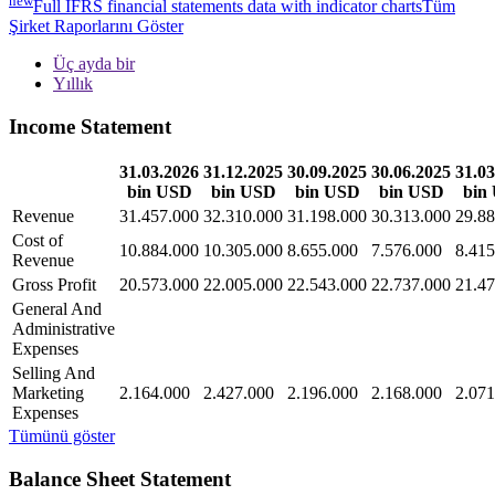
Full IFRS financial statements data with indicator charts
Tüm
Şirket Raporlarını Göster
Üç ayda bir
Yıllık
Income Statement
31.03.2026
31.12.2025
30.09.2025
30.06.2025
31.03
bin USD
bin USD
bin USD
bin USD
bin
Revenue
31.457.000
32.310.000
31.198.000
30.313.000
29.88
Cost of
10.884.000
10.305.000
8.655.000
7.576.000
8.415
Revenue
Gross Profit
20.573.000
22.005.000
22.543.000
22.737.000
21.47
General And
Administrative
Expenses
Selling And
Marketing
2.164.000
2.427.000
2.196.000
2.168.000
2.071
Expenses
Tümünü göster
Balance Sheet Statement