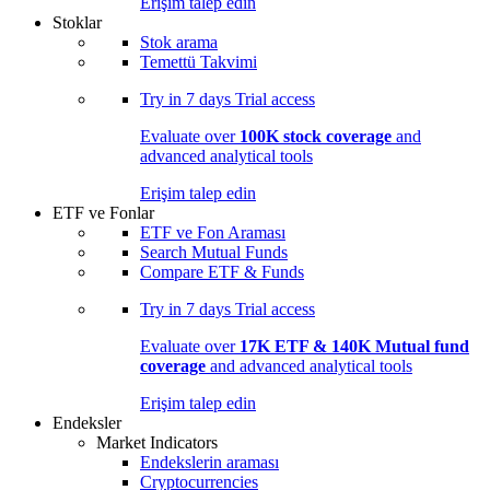
Erişim talep edin
Stoklar
Stok arama
Temettü Takvimi
Try in
7 days
Trial access
Evaluate over
100K stock coverage
and
advanced analytical tools
Erişim talep edin
ETF ve Fonlar
ETF ve Fon Araması
Search Mutual Funds
Compare ETF & Funds
Try in
7 days
Trial access
Evaluate over
17K ETF & 140K Mutual fund
coverage
and advanced analytical tools
Erişim talep edin
Endeksler
Market Indicators
Endekslerin araması
Cryptocurrencies