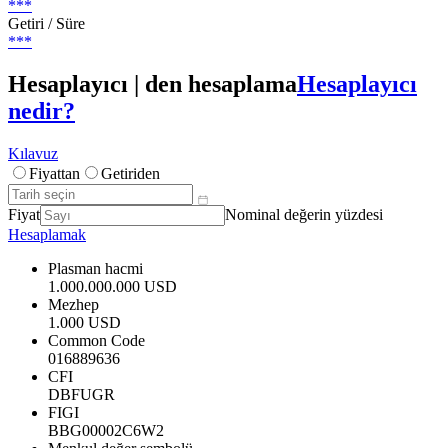
***
Getiri / Süre
***
Hesaplayıcı | den hesaplama
Hesaplayıcı
nedir?
Kılavuz
Fiyattan
Getiriden
Fiyat
Nominal değerin yüzdesi
Hesaplamak
Plasman hacmi
1.000.000.000 USD
Mezhep
1.000 USD
Common Code
016889636
CFI
DBFUGR
FIGI
BBG00002C6W2