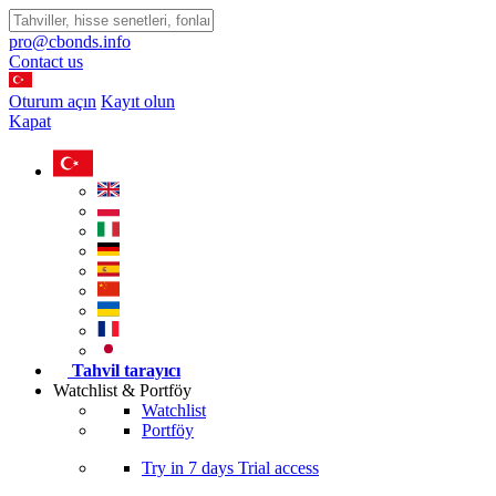
pro@cbonds.info
Contact us
Oturum açın
Kayıt olun
Kapat
Tahvil tarayıcı
Watchlist & Portföy
Watchlist
Portföy
Try in
7 days
Trial access