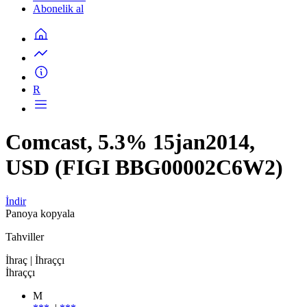
Abonelik al
R
Comcast, 5.3% 15jan2014,
USD (FIGI BBG00002C6W2)
İndir
Panoya kopyala
Tahviller
İhraç
| İhraççı
İhraççı
M