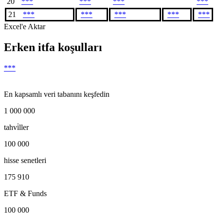
20
***
***
***
***
21
***
***
***
***
***
Excel'e Aktar
Erken itfa koşulları
***
En kapsamlı veri tabanını keşfedin
1 000 000
tahvi̇ller
100 000
hisse senetleri
175 910
ETF & Funds
100 000