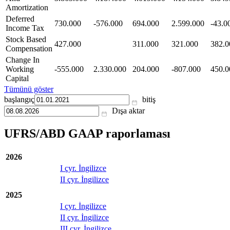
Amortization
Deferred
730.000
-576.000
694.000
2.599.000
-43.0
Income Tax
Stock Based
427.000
311.000
321.000
382.0
Compensation
Change In
Working
-555.000
2.330.000
204.000
-807.000
450.0
Capital
Tümünü göster
başlangıç
bitiş
Dışa aktar
UFRS/ABD GAAP raporlaması
2026
I çyr. İngilizce
II çyr. İngilizce
2025
I çyr. İngilizce
II çyr. İngilizce
III çyr. İngilizce