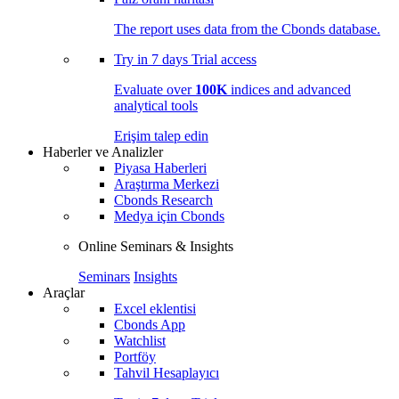
The report uses data from the Cbonds database.
Try in
7 days
Trial access
Evaluate over
100K
indices and advanced
analytical tools
Erişim talep edin
Haberler ve Analizler
Piyasa Haberleri
Araştırma Merkezi
Cbonds Research
Medya için Cbonds
Online Seminars & Insights
Seminars
Insights
Araçlar
Excel eklentisi
Cbonds App
Watchlist
Portföy
Tahvil Hesaplayıcı