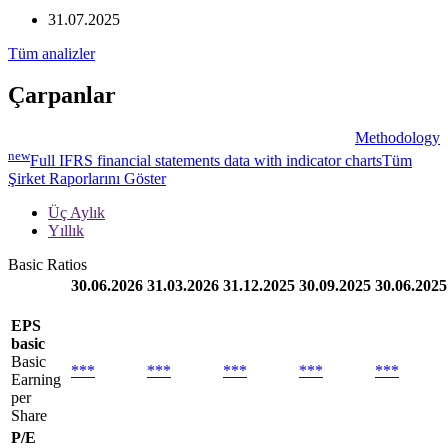
31.07.2025
Tüm analizler
Çarpanlar
Methodology
new
Full IFRS financial statements data with indicator charts
Tüm
Şirket Raporlarını Göster
Üç Aylık
Yıllık
Basic Ratios
30.06.2026
31.03.2026
31.12.2025
30.09.2025
30.06.2025
EPS
basic
Basic
***
***
***
***
***
Earning
per
Share
P/E