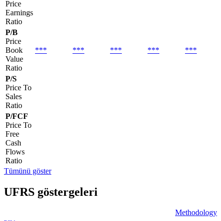
Price
Earnings
Ratio
P/B
Price
Book
***
***
***
***
***
Value
Ratio
P/S
Price To
Sales
Ratio
P/FCF
Price To
Free
Cash
Flows
Ratio
Tümünü göster
UFRS göstergeleri
Methodology
new