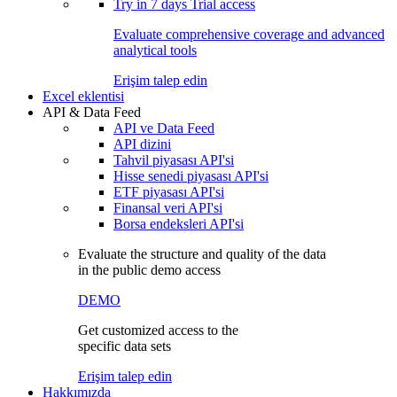
Try in
7 days
Trial access
Evaluate comprehensive coverage and advanced
analytical tools
Erişim talep edin
Excel eklentisi
API & Data Feed
API ve Data Feed
API dizini
Tahvil piyasası API'si
Hisse senedi piyasası API'si
ETF piyasası API'si
Finansal veri API'si
Borsa endeksleri API'si
Evaluate the structure and quality of the data
in the public demo access
DEMO
Get customized access to the
specific data sets
Erişim talep edin
Hakkımızda