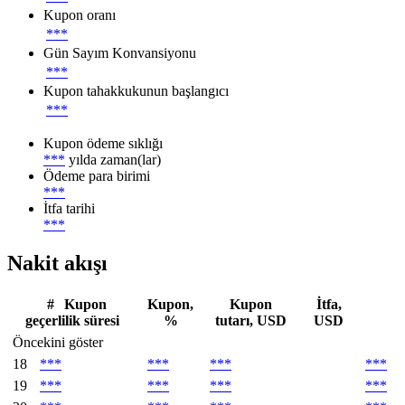
Kupon oranı
***
Gün Sayım Konvansiyonu
***
Kupon tahakkukunun başlangıcı
***
Kupon ödeme sıklığı
***
yılda zaman(lar)
Ödeme para birimi
***
İtfa tarihi
***
Nakit akışı
#
Kupon
Kupon,
Kupon
İtfa,
geçerlilik süresi
%
tutarı, USD
USD
Öncekini göster
18
***
***
***
***
19
***
***
***
***