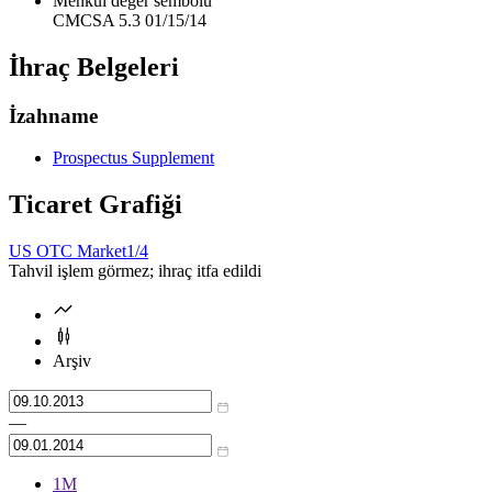
Menkul değer sembolü
CMCSA 5.3 01/15/14
İhraç Belgeleri
İzahname
Prospectus Supplement
Ticaret Grafiği
US OTC Market
1/4
Tahvil işlem görmez; ihraç itfa edildi
Arşiv
—
1М