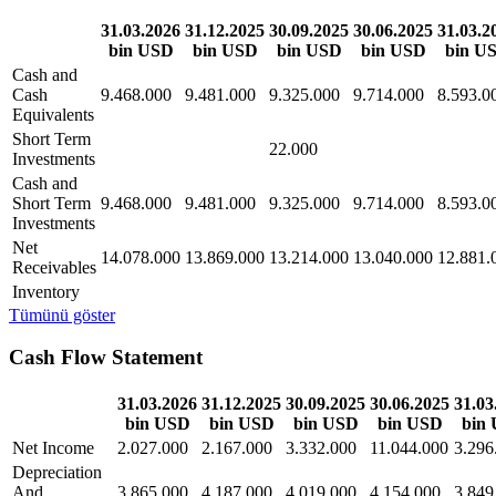
31.03.2026
31.12.2025
30.09.2025
30.06.2025
31.03.2
bin USD
bin USD
bin USD
bin USD
bin U
Cash and
Cash
9.468.000
9.481.000
9.325.000
9.714.000
8.593.0
Equivalents
Short Term
22.000
Investments
Cash and
Short Term
9.468.000
9.481.000
9.325.000
9.714.000
8.593.0
Investments
Net
14.078.000
13.869.000
13.214.000
13.040.000
12.881.
Receivables
Inventory
Tümünü göster
Cash Flow Statement
31.03.2026
31.12.2025
30.09.2025
30.06.2025
31.03
bin USD
bin USD
bin USD
bin USD
bin
Net Income
2.027.000
2.167.000
3.332.000
11.044.000
3.296
Depreciation
And
3.865.000
4.187.000
4.019.000
4.154.000
3.849