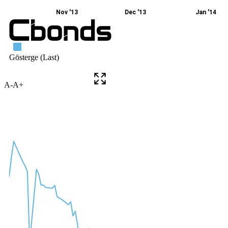
A-
A+