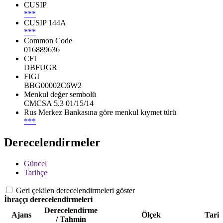
CUSIP
***
CUSIP 144A
***
Common Code
016889636
CFI
DBFUGR
FIGI
BBG00002C6W2
Menkul değer sembolü
CMCSA 5.3 01/15/14
Rus Merkez Bankasına göre menkul kıymet türü
***
Derecelendirmeler
Güncel
Tarihçe
Geri çekilen derecelendirmeleri göster
İhraççı derecelendirmeleri
Derecelendirme
Ajans
Ölçek
Tari
/ Tahmin