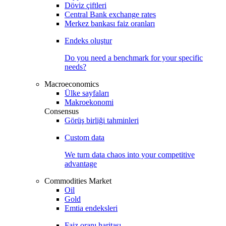
Döviz çiftleri
Central Bank exchange rates
Merkez bankası faiz oranları
Endeks oluştur
Do you need a benchmark for your specific
needs?
Macroeconomics
Ülke sayfaları
Makroekonomi
Consensus
Görüş birliği tahminleri
Custom data
We turn data chaos into your competitive
advantage
Commodities Market
Oil
Gold
Emtia endeksleri
Faiz oranı haritası