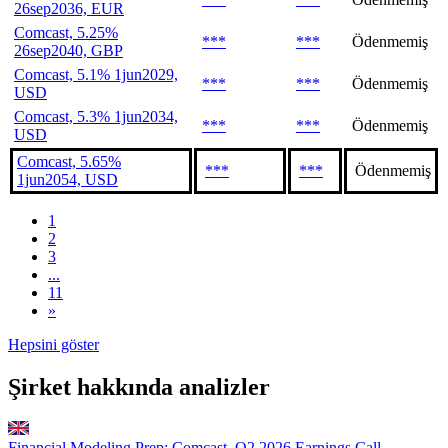
26sep2036, EUR
Comcast, 5.25%
***
***
Ödenmemiş
26sep2040, GBP
Comcast, 5.1% 1jun2029,
***
***
Ödenmemiş
USD
Comcast, 5.3% 1jun2034,
***
***
Ödenmemiş
USD
Comcast, 5.65%
***
***
Ödenmemiş
1jun2054, USD
1
2
3
...
11
»
Hepsini göster
Şirket hakkında analizler
Financial Modeling Prep: Comcast, Q2 2026 Earnings Call