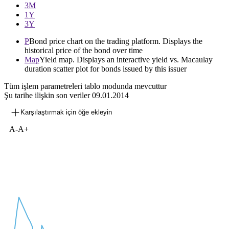
3М
1Y
3Y
P
Bond price chart on the trading platform. Displays the
historical price of the bond over time
Map
Yield map. Displays an interactive yield vs. Macaulay
duration scatter plot for bonds issued by this issuer
Tüm işlem parametreleri tablo modunda mevcuttur
Şu tarihe ilişkin son veriler
09.01.2014
Karşılaştırmak için öğe ekleyin