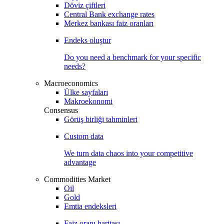
Döviz çiftleri
Central Bank exchange rates
Merkez bankası faiz oranları
Endeks oluştur
Do you need a benchmark for your specific
needs?
Macroeconomics
Ülke sayfaları
Makroekonomi
Consensus
Görüş birliği tahminleri
Custom data
We turn data chaos into your competitive
advantage
Commodities Market
Oil
Gold
Emtia endeksleri
Faiz oranı haritası