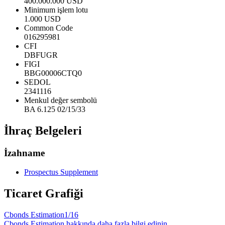
400.000.000 USD
Minimum işlem lotu
1.000 USD
Common Code
016295981
CFI
DBFUGR
FIGI
BBG00006CTQ0
SEDOL
2341116
Menkul değer sembolü
BA 6.125 02/15/33
İhraç Belgeleri
İzahname
Prospectus Supplement
Ticaret Grafiği
Cbonds Estimation
1/16
Cbonds Estimation hakkında daha fazla bilgi edinin