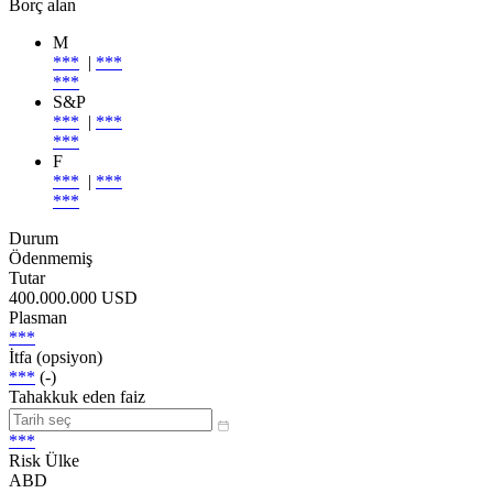
Borç alan
M
***
|
***
***
S&P
***
|
***
***
F
***
|
***
***
Durum
Ödenmemiş
Tutar
400.000.000 USD
Plasman
***
İtfa (opsiyon)
***
(-)
Tahakkuk eden faiz
***
Risk Ülke
ABD