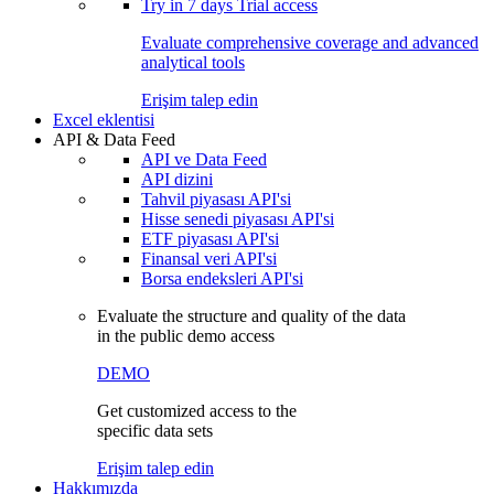
Try in
7 days
Trial access
Evaluate comprehensive coverage and advanced
analytical tools
Erişim talep edin
Excel eklentisi
API & Data Feed
API ve Data Feed
API dizini
Tahvil piyasası API'si
Hisse senedi piyasası API'si
ETF piyasası API'si
Finansal veri API'si
Borsa endeksleri API'si
Evaluate the structure and quality of the data
in the public demo access
DEMO
Get customized access to the
specific data sets
Erişim talep edin
Hakkımızda