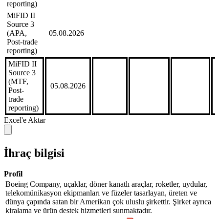
reporting)
MiFID II
Source 3
(APA,
05.08.2026
*
Post-trade
reporting)
MiFID II
Source 3
(MTF,
05.08.2026
Post-
trade
reporting)
Excel'e Aktar
İhraç bilgisi
Profil
Boeing Company, uçaklar, döner kanatlı araçlar, roketler, uydular,
telekomünikasyon ekipmanları ve füzeler tasarlayan, üreten ve
dünya çapında satan bir Amerikan çok uluslu şirkettir. Şirket ayrıca
kiralama ve ürün destek hizmetleri sunmaktadır.