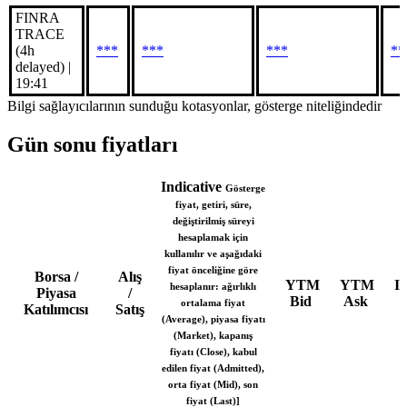
FINRA
TRACE
(4h
***
***
***
**
delayed) |
19:41
Bilgi sağlayıcılarının sunduğu kotasyonlar, gösterge niteliğindedir
Gün sonu fiyatları
Indicative
Gösterge
fiyat, getiri, süre,
değiştirilmiş süreyi
hesaplamak için
kullanılır ve aşağıdaki
fiyat önceliğine göre
Borsa /
Alış
YTM
YTM
In
hesaplanır: ağırlıklı
Piyasa
/
Bid
Ask
ortalama fiyat
Katılımcısı
Satış
(Average), piyasa fiyatı
(Market), kapanış
fiyatı (Close), kabul
edilen fiyat (Admitted),
orta fiyat (Mid), son
fiyat (Last)]