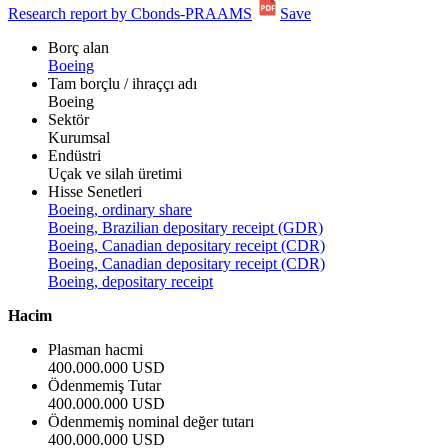
Research report by Cbonds-PRAAMS
Save
Borç alan
Boeing
Tam borçlu / ihraççı adı
Boeing
Sektör
Kurumsal
Endüstri
Uçak ve silah üretimi
Hisse Senetleri
Boeing, ordinary share
Boeing, Brazilian depositary receipt (GDR)
Boeing, Canadian depositary receipt (CDR)
Boeing, Canadian depositary receipt (CDR)
Boeing, depositary receipt
Hacim
Plasman hacmi
400.000.000 USD
Ödenmemiş Tutar
400.000.000 USD
Ödenmemiş nominal değer tutarı
400.000.000 USD