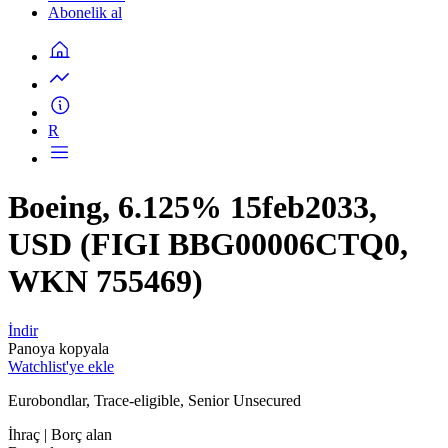
Abonelik al
R
Boeing, 6.125% 15feb2033,
USD (FIGI BBG00006CTQ0,
WKN 755469)
İndir
Panoya kopyala
Watchlist'ye ekle
Eurobondlar, Trace-eligible, Senior Unsecured
İhraç
| Borç alan