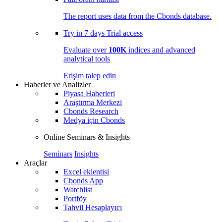
The report uses data from the Cbonds database.
Try in
7 days
Trial access
Evaluate over
100K
indices and advanced
analytical tools
Erişim talep edin
Haberler ve Analizler
Piyasa Haberleri
Araştırma Merkezi
Cbonds Research
Medya için Cbonds
Online Seminars & Insights
Seminars
Insights
Araçlar
Excel eklentisi
Cbonds App
Watchlist
Portföy
Tahvil Hesaplayıcı