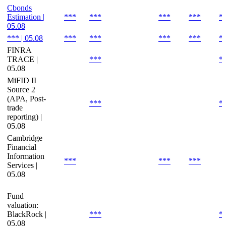
Cbonds
Estimation |
***
***
***
***
*
05.08
*** | 05.08
***
***
***
***
*
FINRA
TRACE |
***
*
05.08
MiFID II
Source 2
(APA, Post-
***
*
trade
reporting) |
05.08
Cambridge
Financial
Information
***
***
***
Services |
05.08
Fund
valuation:
BlackRock |
***
*
05.08