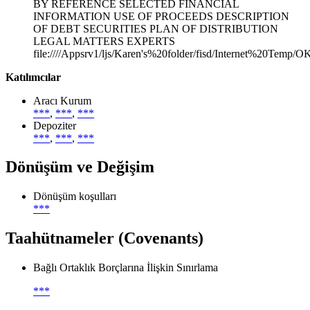
BY REFERENCE SELECTED FINANCIAL
INFORMATION USE OF PROCEEDS DESCRIPTION
OF DEBT SECURITIES PLAN OF DISTRIBUTION
LEGAL MATTERS EXPERTS
file:////Appsrv1/ljs/Karen's%20folder/fisd/Internet%20Temp/O
Katılımcılar
Aracı Kurum
***
,
***
,
***
Depoziter
***
,
***
,
***
Dönüşüm ve Değişim
Dönüşüm koşulları
***
Taahütnameler (Covenants)
Bağlı Ortaklık Borçlarına İlişkin Sınırlama
***