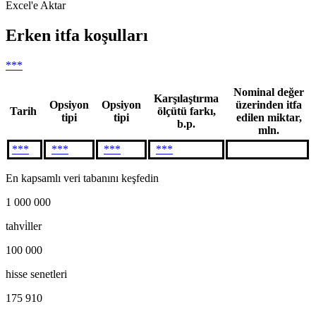
Excel'e Aktar
Erken itfa koşulları
***
Nominal değer
Karşılaştırma
Opsiyon
Opsiyon
üzerinden itfa
Tarih
ölçütü farkı,
tipi
tipi
edilen miktar,
b.p.
mln.
***
***
***
***
En kapsamlı veri tabanını keşfedin
1 000 000
tahvi̇ller
100 000
hisse senetleri
175 910