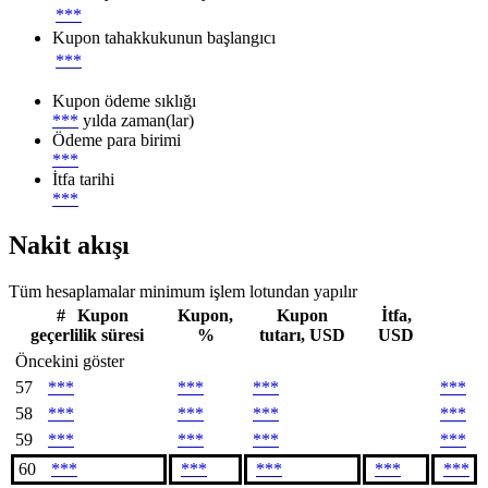
***
Kupon tahakkukunun başlangıcı
***
Kupon ödeme sıklığı
***
yılda zaman(lar)
Ödeme para birimi
***
İtfa tarihi
***
Nakit akışı
Tüm hesaplamalar minimum işlem lotundan yapılır
#
Kupon
Kupon,
Kupon
İtfa,
geçerlilik süresi
%
tutarı, USD
USD
Öncekini göster
57
***
***
***
***
58
***
***
***
***
59
***
***
***
***
60
***
***
***
***
***