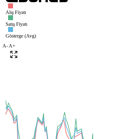
A-
A+