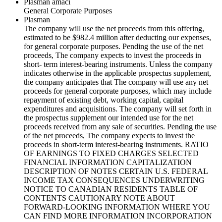
Plasman amacı
General Corporate Purposes
Plasman
The company will use the net proceeds from this offering,
estimated to be $982.4 million after deducting our expenses,
for general corporate purposes. Pending the use of the net
proceeds, The company expects to invest the proceeds in
short- term interest-bearing instruments. Unless the company
indicates otherwise in the applicable prospectus supplement,
the company anticipates that The company will use any net
proceeds for general corporate purposes, which may include
repayment of existing debt, working capital, capital
expenditures and acquisitions. The company will set forth in
the prospectus supplement our intended use for the net
proceeds received from any sale of securities. Pending the use
of the net proceeds, The company expects to invest the
proceeds in short-term interest-bearing instruments. RATIO
OF EARNINGS TO FIXED CHARGES SELECTED
FINANCIAL INFORMATION CAPITALIZATION
DESCRIPTION OF NOTES CERTAIN U.S. FEDERAL
INCOME TAX CONSEQUENCES UNDERWRITING
NOTICE TO CANADIAN RESIDENTS TABLE OF
CONTENTS CAUTIONARY NOTE ABOUT
FORWARD-LOOKING INFORMATION WHERE YOU
CAN FIND MORE INFORMATION INCORPORATION