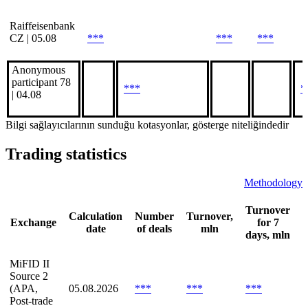
Raiffeisenbank
CZ | 05.08
***
***
***
Anonymous
participant 78
***
*
| 04.08
Bilgi sağlayıcılarının sunduğu kotasyonlar, gösterge niteliğindedir
Trading statistics
Methodology
Turnover
Calculation
Number
Turnover,
Exchange
for 7
date
of deals
mln
days, mln
d
MiFID II
Source 2
(APA,
05.08.2026
***
***
***
*
Post-trade