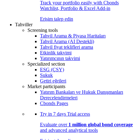
Track your portfolio easily with Cbonds
Watchlist, Portfolio & Excel Add-in
Erişim talep edin
Tahviller
Screening tools
Tahvil Arama & Piyasa Haritaları
Tahvil Arama (AI Destekli)
Tahvil fiyat teklifleri arama
Etkinlik takvimi
Yatırımcının takvimi
Specialized section
ESG (ÇSY)
Sukuk
Getiri eğrileri
Market participants
Yatırım Bankaları ve Hukuk Danışmanları
Derecelendirmeleri
Cbonds Pages
Try in
7 days
Trial access
Evaluate over
1 million global bond coverage
and advanced analytical tools