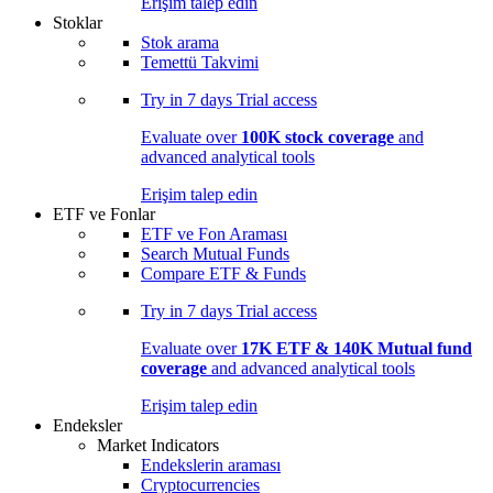
Erişim talep edin
Stoklar
Stok arama
Temettü Takvimi
Try in
7 days
Trial access
Evaluate over
100K stock coverage
and
advanced analytical tools
Erişim talep edin
ETF ve Fonlar
ETF ve Fon Araması
Search Mutual Funds
Compare ETF & Funds
Try in
7 days
Trial access
Evaluate over
17K ETF & 140K Mutual fund
coverage
and advanced analytical tools
Erişim talep edin
Endeksler
Market Indicators
Endekslerin araması
Cryptocurrencies