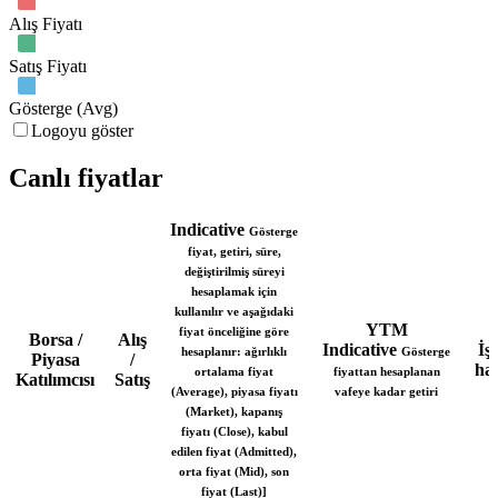
Alış Fiyatı
Satış Fiyatı
Gösterge (Avg)
Logoyu göster
Canlı fiyatlar
Indicative
Gösterge
fiyat, getiri, süre,
değiştirilmiş süreyi
hesaplamak için
kullanılır ve aşağıdaki
YTM
fiyat önceliğine göre
Borsa /
Alış
Indicative
İş
hesaplanır: ağırlıklı
Gösterge
Piyasa
/
ha
ortalama fiyat
fiyattan hesaplanan
Katılımcısı
Satış
(Average), piyasa fiyatı
vafeye kadar getiri
(Market), kapanış
fiyatı (Close), kabul
edilen fiyat (Admitted),
orta fiyat (Mid), son
fiyat (Last)]