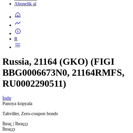
Abonelik al
R
Russia, 21164 (GKO) (FIGI
BBG0006673N0, 21164RMFS,
RU0002290511)
İndir
Panoya kopyala
Tahviller, Zero-coupon bonds
İhraç
| İhraççı
İhraççı