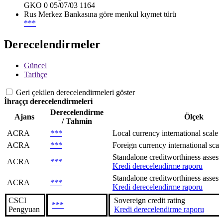
GKO 0 05/07/03 1164
Rus Merkez Bankasına göre menkul kıymet türü
***
Derecelendirmeler
Güncel
Tarihçe
Geri çekilen derecelendirmeleri göster
İhraççı derecelendirmeleri
Derecelendirme
Ajans
Ölçek
/ Tahmin
ACRA
***
Local currency international scale
ACRA
***
Foreign currency international scal
Standalone creditworthiness assessme
ACRA
***
Kredi derecelendirme raporu
Standalone creditworthiness assessme
ACRA
***
Kredi derecelendirme raporu
CSCI
Sovereign сredit rating
***
Pengyuan
Kredi derecelendirme raporu