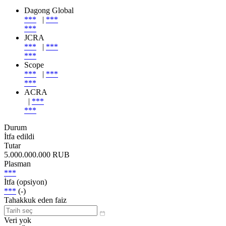
Dagong Global
***
|
***
***
JCRA
***
|
***
***
Scope
***
|
***
***
ACRA
|
***
***
Durum
İtfa edildi
Tutar
5.000.000.000 RUB
Plasman
***
İtfa (opsiyon)
***
(-)
Tahakkuk eden faiz
Veri yok