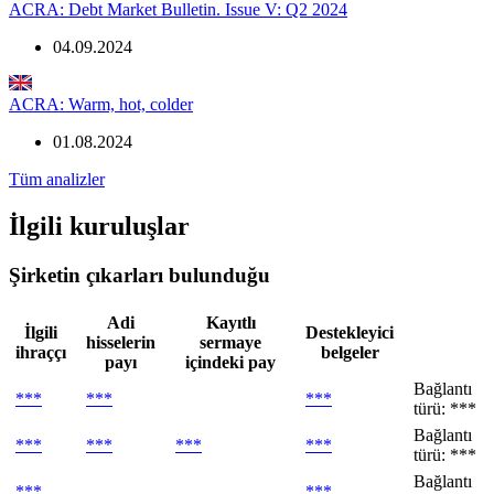
ACRA: Debt Market Bulletin. Issue V: Q2 2024
04.09.2024
ACRA: Warm, hot, colder
01.08.2024
Tüm analizler
İlgili kuruluşlar
Şirketin çıkarları bulunduğu
Adi
Kayıtlı
İlgili
Destekleyici
hisselerin
sermaye
ihraççı
belgeler
payı
içindeki pay
Bağlantı
***
***
***
türü: ***
Bağlantı
***
***
***
***
türü: ***
Bağlantı
***
***