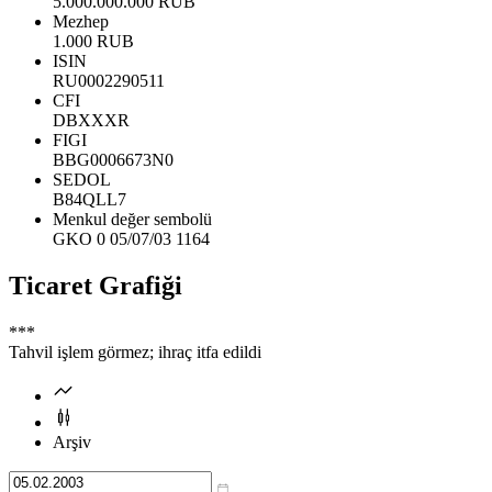
5.000.000.000 RUB
Mezhep
1.000 RUB
ISIN
RU0002290511
CFI
DBXXXR
FIGI
BBG0006673N0
SEDOL
B84QLL7
Menkul değer sembolü
GKO 0 05/07/03 1164
Ticaret Grafiği
***
Tahvil işlem görmez; ihraç itfa edildi
Arşiv