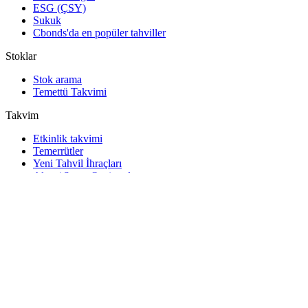
ESG (ÇSY)
Sukuk
Cbonds'da en popüler tahviller
Stoklar
Stok arama
Temettü Takvimi
Takvim
Etkinlik takvimi
Temerrütler
Yeni Tahvil İhraçları
Alım / Satım Opsiyonları
Devlet Tahvili İhaleleri
Temettü Takvimi
Yatırımcının takvimi
Araçlar
Excel eklentisi
Watchlist
Hisse senedi ve tahvil widget'ları
Cbonds App