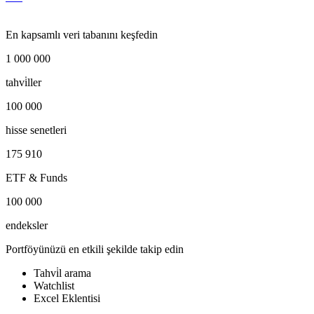
En kapsamlı veri tabanını keşfedin
1 000 000
tahvi̇ller
100 000
hisse senetleri
175 910
ETF & Funds
100 000
endeksler
Portföyünüzü en etkili şekilde takip edin
Tahvi̇l arama
Watchlist
Excel Eklentisi