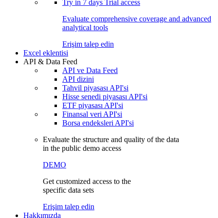
Try in
7 days
Trial access
Evaluate comprehensive coverage and advanced
analytical tools
Erişim talep edin
Excel eklentisi
API & Data Feed
API ve Data Feed
API dizini
Tahvil piyasası API'si
Hisse senedi piyasası API'si
ETF piyasası API'si
Finansal veri API'si
Borsa endeksleri API'si
Evaluate the structure and quality of the data
in the public demo access
DEMO
Get customized access to the
specific data sets
Erişim talep edin
Hakkımızda