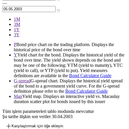
—
1М
3М
1Y
3Y
P
Bond price chart on the trading platform. Displays the
historical price of the bond over time
Y
Yield chart for the bond. Displays the historical yield of the
bond over time. The yield shown depends on the bond and
may be one of the following: YTM (yield to maturity), YTC
(yield to call), or YTP (yield to put). Yield measures
definitions are available in the
Bond Calculator Guide
G-spread
G-spread chart. Displays the historical yield spread
of the bond to a government yield curve. For the G-spread
definition please refer to the
Bond Calculator Guide
Map
Yield map. Displays an interactive yield vs. Macaulay
duration scatter plot for bonds issued by this issuer
Tüm işlem parametreleri tablo modunda mevcuttur
Şu tarihe ilişkin son veriler
30.04.2003
Karşılaştırmak için öğe ekleyin