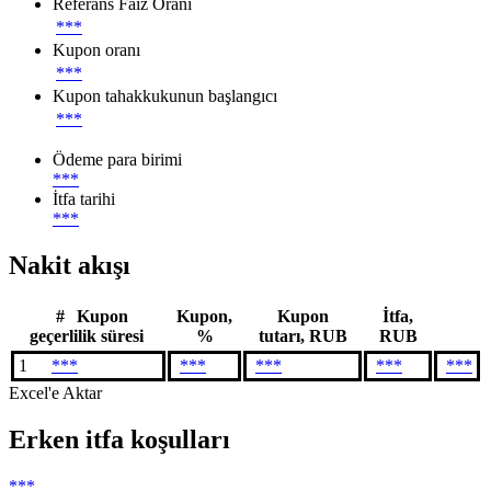
Referans Faiz Oranı
***
Kupon oranı
***
Kupon tahakkukunun başlangıcı
***
Ödeme para birimi
***
İtfa tarihi
***
Nakit akışı
#
Kupon
Kupon,
Kupon
İtfa,
geçerlilik süresi
%
tutarı, RUB
RUB
1
***
***
***
***
***
Excel'e Aktar
Erken itfa koşulları
***