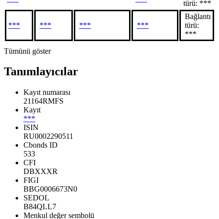
türü: ***
Bağlantı
***
***
***
***
türü:
***
Tümünü göster
Tanımlayıcılar
Kayıt numarası
21164RMFS
Kayıt
***
ISIN
RU0002290511
Cbonds ID
533
CFI
DBXXXR
FIGI
BBG0006673N0
SEDOL
B84QLL7
Menkul değer sembolü