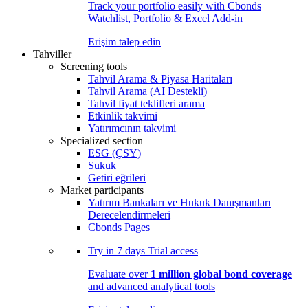
Track your portfolio easily with Cbonds
Watchlist, Portfolio & Excel Add-in
Erişim talep edin
Tahviller
Screening tools
Tahvil Arama & Piyasa Haritaları
Tahvil Arama (AI Destekli)
Tahvil fiyat teklifleri arama
Etkinlik takvimi
Yatırımcının takvimi
Specialized section
ESG (ÇSY)
Sukuk
Getiri eğrileri
Market participants
Yatırım Bankaları ve Hukuk Danışmanları
Derecelendirmeleri
Cbonds Pages
Try in
7 days
Trial access
Evaluate over
1 million global bond coverage
and advanced analytical tools