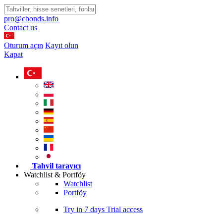
pro@cbonds.info
Contact us
Oturum açın
Kayıt olun
Kapat
Tahvil tarayıcı
Watchlist & Portföy
Watchlist
Portföy
Try in
7 days
Trial access