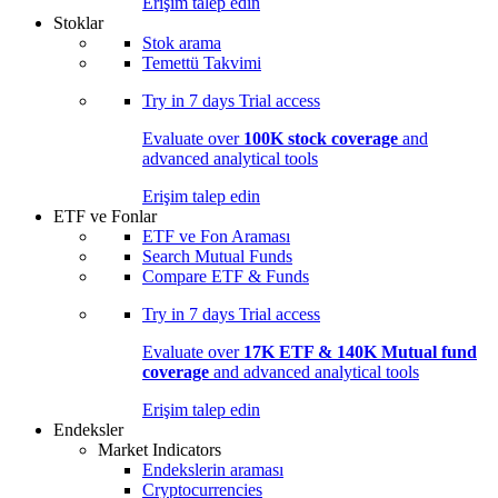
Erişim talep edin
Stoklar
Stok arama
Temettü Takvimi
Try in
7 days
Trial access
Evaluate over
100K stock coverage
and
advanced analytical tools
Erişim talep edin
ETF ve Fonlar
ETF ve Fon Araması
Search Mutual Funds
Compare ETF & Funds
Try in
7 days
Trial access
Evaluate over
17K ETF & 140K Mutual fund
coverage
and advanced analytical tools
Erişim talep edin
Endeksler
Market Indicators
Endekslerin araması
Cryptocurrencies