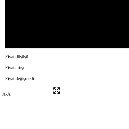
A-
A+