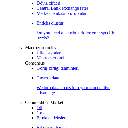
Döviz çiftleri
Central Bank exchange rates
Merkez bankası faiz oranları
Endeks oluştur
Do you need a benchmark for your specific
needs?
Macroeconomics
Ülke sayfaları
Makroekonomi
Consensus
Görüş birliği tahminleri
Custom data
We turn data chaos into your competitive
advantage
Commodities Market
Oil
Gold
Emtia endeksleri
Faiz oranı haritası