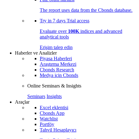
The report uses data from the Cbonds database.
Try in
7 days
Trial access
Evaluate over
100K
indices and advanced
analytical tools
Erişim talep edin
Haberler ve Analizler
Piyasa Haberleri
Araştırma Merkezi
Cbonds Research
Medya için Cbonds
Online Seminars & Insights
Seminars
Insights
Araçlar
Excel eklentisi
Cbonds App
Watchlist
Portföy
Tahvil Hesaplayıcı