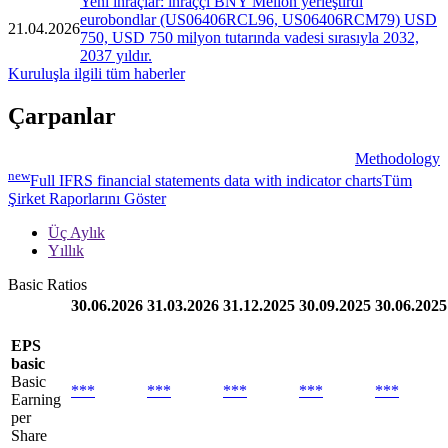
Yeni ihraçlar: ihraççı BNY Mellon yerleştirdi
eurobondlar (US06406RCL96, US06406RCM79) USD
21.04.2026
750, USD 750 milyon tutarında vadesi sırasıyla 2032,
2037 yıldır.
Kuruluşla ilgili tüm haberler
Çarpanlar
Methodology
new
Full IFRS financial statements data with indicator charts
Tüm
Şirket Raporlarını Göster
Üç Aylık
Yıllık
Basic Ratios
30.06.2026
31.03.2026
31.12.2025
30.09.2025
30.06.2025
EPS
basic
Basic
***
***
***
***
***
Earning
per
Share