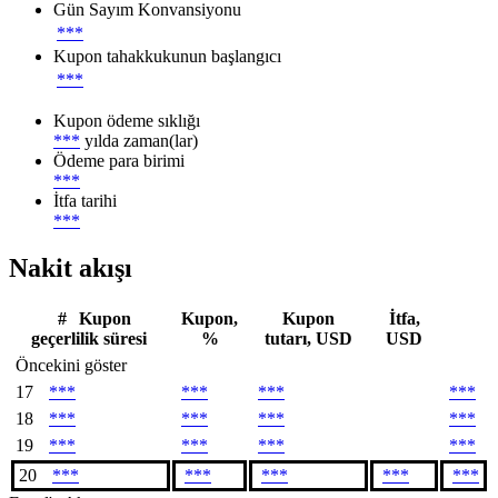
Gün Sayım Konvansiyonu
***
Kupon tahakkukunun başlangıcı
***
Kupon ödeme sıklığı
***
yılda zaman(lar)
Ödeme para birimi
***
İtfa tarihi
***
Nakit akışı
#
Kupon
Kupon,
Kupon
İtfa,
geçerlilik süresi
%
tutarı, USD
USD
Öncekini göster
17
***
***
***
***
18
***
***
***
***
19
***
***
***
***
20
***
***
***
***
***