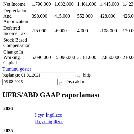
Net Income
1.790.000
1.632.000
1.461.000
1.445.000
1.423
Depreciation
And
398.000
415.000
552.000
428.000
426.0
Amortization
Deferred
-75.000
-6.000
4.000
-108.000
120.0
Income Tax
Stock Based
Compensation
Change In
Working
5.096.000
-5.096.000
3.181.000
-2.850.000
210.0
Capital
Tümünü göster
başlangıç
bitiş
Dışa aktar
UFRS/ABD GAAP raporlaması
2026
I çyr. İngilizce
II çyr. İngilizce
2025