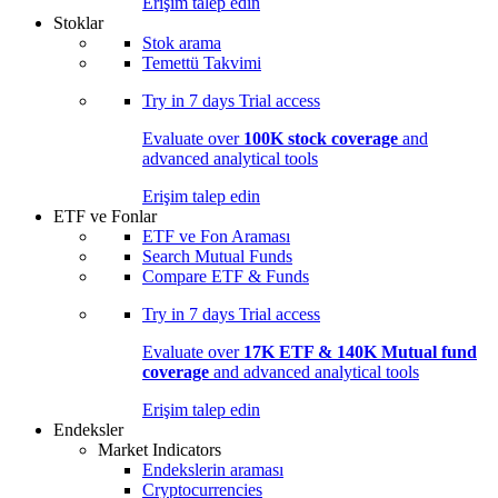
Erişim talep edin
Stoklar
Stok arama
Temettü Takvimi
Try in
7 days
Trial access
Evaluate over
100K stock coverage
and
advanced analytical tools
Erişim talep edin
ETF ve Fonlar
ETF ve Fon Araması
Search Mutual Funds
Compare ETF & Funds
Try in
7 days
Trial access
Evaluate over
17K ETF & 140K Mutual fund
coverage
and advanced analytical tools
Erişim talep edin
Endeksler
Market Indicators
Endekslerin araması
Cryptocurrencies