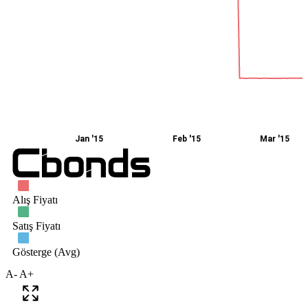
A-
A+