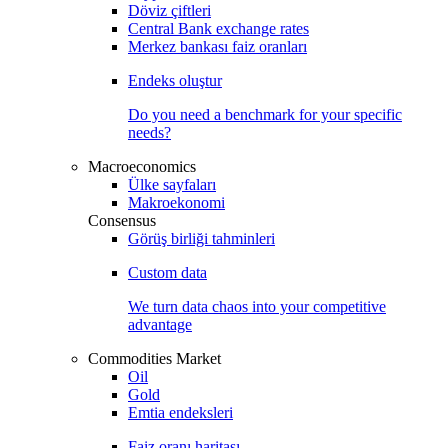
Döviz çiftleri
Central Bank exchange rates
Merkez bankası faiz oranları
Endeks oluştur
Do you need a benchmark for your specific
needs?
Macroeconomics
Ülke sayfaları
Makroekonomi
Consensus
Görüş birliği tahminleri
Custom data
We turn data chaos into your competitive
advantage
Commodities Market
Oil
Gold
Emtia endeksleri
Faiz oranı haritası