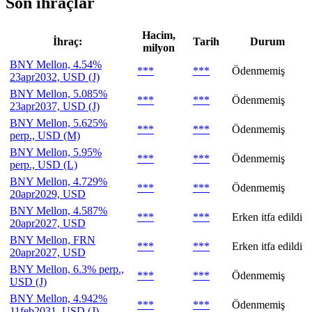
Son ihraçlar
Hacim,
İhraç:
Tarih
Durum
milyon
BNY Mellon, 4.54%
***
***
Ödenmemiş
23apr2032, USD (J)
BNY Mellon, 5.085%
***
***
Ödenmemiş
23apr2037, USD (J)
BNY Mellon, 5.625%
***
***
Ödenmemiş
perp., USD (M)
BNY Mellon, 5.95%
***
***
Ödenmemiş
perp., USD (L)
BNY Mellon, 4.729%
***
***
Ödenmemiş
20apr2029, USD
BNY Mellon, 4.587%
***
***
Erken itfa edildi
20apr2027, USD
BNY Mellon, FRN
***
***
Erken itfa edildi
20apr2027, USD
BNY Mellon, 6.3% perp.,
***
***
Ödenmemiş
USD (J)
BNY Mellon, 4.942%
***
***
Ödenmemiş
11feb2031, USD (J)