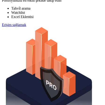
Portföyünüzü en etkili şekilde takip edin
Tahvi̇l arama
Watchlist
Excel Eklentisi
Erişim sağlamak