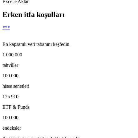
Excel'e Aktar
Erken itfa koşulları
***
En kapsamlı veri tabanını keşfedin
1 000 000
tahvi̇ller
100 000
hisse senetleri
175 910
ETF & Funds
100 000
endeksler