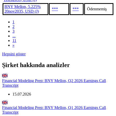
BNY Mellon, 5.225%
***
***
Ödenmemiş
20nov2035, USD (J)
1
2
3
...
11
»
Hepsini göster
Şirket hakkında analizler
Financial Modeling Prep: BNY Mellon, Q2 2026 Earnings Call
Transcript
15.07.2026
Financial Modeling Prep: BNY Mellon, Q1 2026 Earnings Call
Transcript