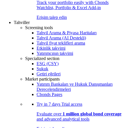
Track your portfolio easily with Cbonds
Watchlist, Portfolio & Excel Add-in
Erişim talep edin
Tahviller
Screening tools
Tahvil Arama & Piyasa Haritaları
Tahvil Arama (AI Destekli)
Tahvil fiyat teklifleri arama
Etkinlik takvimi
Yatırımcının takvimi
Specialized section
ESG (ÇSY)
Sukuk
Getiri eğrileri
Market participants
Yatırım Bankaları ve Hukuk Danışmanları
Derecelendirmeleri
Cbonds Pages
Try in
7 days
Trial access
Evaluate over
1 million global bond coverage
and advanced analytical tools