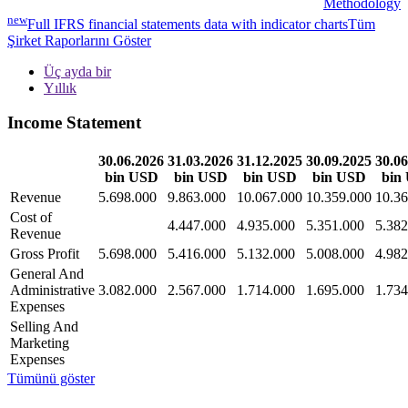
Methodology
new
Full IFRS financial statements data with indicator charts
Tüm
Şirket Raporlarını Göster
Üç ayda bir
Yıllık
Income Statement
30.06.2026
31.03.2026
31.12.2025
30.09.2025
30.06
bin USD
bin USD
bin USD
bin USD
bin
Revenue
5.698.000
9.863.000
10.067.000
10.359.000
10.36
Cost of
4.447.000
4.935.000
5.351.000
5.382
Revenue
Gross Profit
5.698.000
5.416.000
5.132.000
5.008.000
4.982
General And
Administrative
3.082.000
2.567.000
1.714.000
1.695.000
1.734
Expenses
Selling And
Marketing
Expenses
Tümünü göster