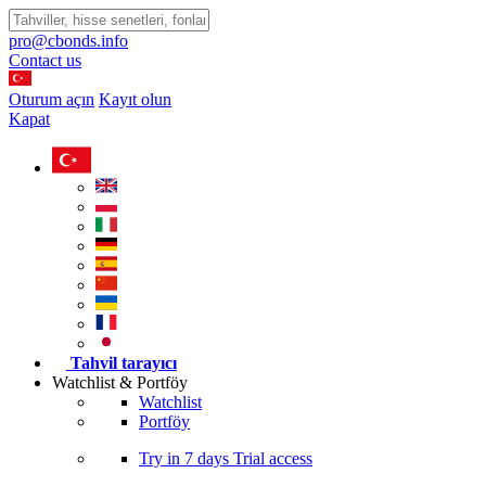
pro@cbonds.info
Contact us
Oturum açın
Kayıt olun
Kapat
Tahvil tarayıcı
Watchlist & Portföy
Watchlist
Portföy
Try in
7 days
Trial access