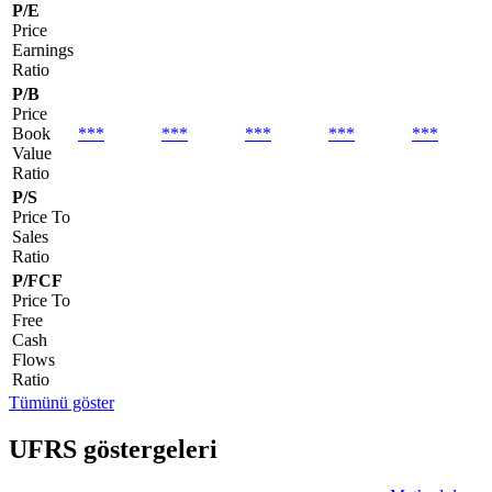
P/E
Price
Earnings
Ratio
P/B
Price
Book
***
***
***
***
***
Value
Ratio
P/S
Price To
Sales
Ratio
P/FCF
Price To
Free
Cash
Flows
Ratio
Tümünü göster
UFRS göstergeleri