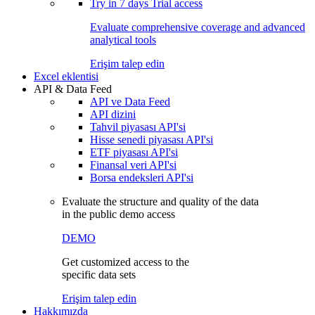
Try in
7 days
Trial access
Evaluate comprehensive coverage and advanced
analytical tools
Erişim talep edin
Excel eklentisi
API & Data Feed
API ve Data Feed
API dizini
Tahvil piyasası API'si
Hisse senedi piyasası API'si
ETF piyasası API'si
Finansal veri API'si
Borsa endeksleri API'si
Evaluate the structure and quality of the data
in the public demo access
DEMO
Get customized access to the
specific data sets
Erişim talep edin
Hakkımızda