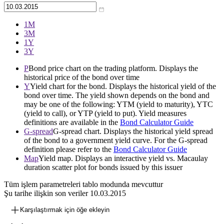
1М
3М
1Y
3Y
P
Bond price chart on the trading platform. Displays the
historical price of the bond over time
Y
Yield chart for the bond. Displays the historical yield of the
bond over time. The yield shown depends on the bond and
may be one of the following: YTM (yield to maturity), YTC
(yield to call), or YTP (yield to put). Yield measures
definitions are available in the
Bond Calculator Guide
G-spread
G-spread chart. Displays the historical yield spread
of the bond to a government yield curve. For the G-spread
definition please refer to the
Bond Calculator Guide
Map
Yield map. Displays an interactive yield vs. Macaulay
duration scatter plot for bonds issued by this issuer
Tüm işlem parametreleri tablo modunda mevcuttur
Şu tarihe ilişkin son veriler
10.03.2015
Karşılaştırmak için öğe ekleyin