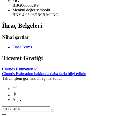
FIGI
BBG000062R94
Menkul değer sembolü
BNY 4.95 03/15/15 MTNG
İhraç Belgeleri
Nihai şartlar
Final Terms
Ticaret Grafiği
Cbonds Estimation
1/5
Cbonds Estimation hakkında daha fazla bilgi edinin
Tahvil işlem görmez; ihraç itfa edildi
Arşiv
—