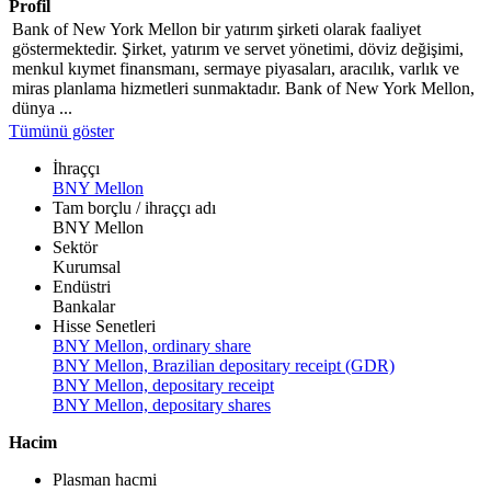
Profil
Bank of New York Mellon bir yatırım şirketi olarak faaliyet
göstermektedir. Şirket, yatırım ve servet yönetimi, döviz değişimi,
menkul kıymet finansmanı, sermaye piyasaları, aracılık, varlık ve
miras planlama hizmetleri sunmaktadır. Bank of New York Mellon,
dünya ...
Tümünü göster
İhraççı
BNY Mellon
Tam borçlu / ihraççı adı
BNY Mellon
Sektör
Kurumsal
Endüstri
Bankalar
Hisse Senetleri
BNY Mellon, ordinary share
BNY Mellon, Brazilian depositary receipt (GDR)
BNY Mellon, depositary receipt
BNY Mellon, depositary shares
Hacim
Plasman hacmi