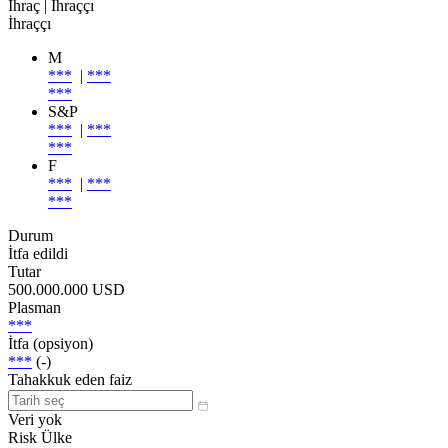
İhraç
| İhraççı
İhraççı
M
***
|
***
***
S&P
***
|
***
***
F
***
|
***
***
Durum
İtfa edildi
Tutar
500.000.000 USD
Plasman
***
İtfa (opsiyon)
***
(-)
Tahakkuk eden faiz
Veri yok
Risk Ülke