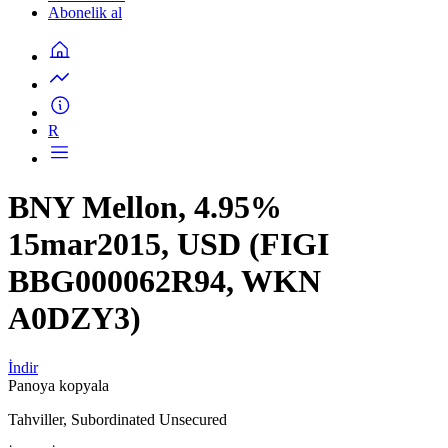
Abonelik al
R
BNY Mellon, 4.95%
15mar2015, USD (FIGI
BBG000062R94, WKN
A0DZY3)
İndir
Panoya kopyala
Tahviller, Subordinated Unsecured