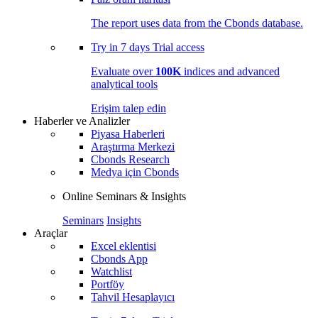
The report uses data from the Cbonds database.
Try in
7 days
Trial access
Evaluate over
100K
indices and advanced
analytical tools
Erişim talep edin
Haberler ve Analizler
Piyasa Haberleri
Araştırma Merkezi
Cbonds Research
Medya için Cbonds
Online Seminars & Insights
Seminars
Insights
Araçlar
Excel eklentisi
Cbonds App
Watchlist
Portföy
Tahvil Hesaplayıcı