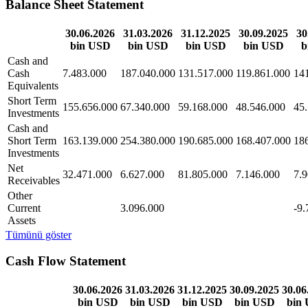
Balance Sheet Statement
30.06.2026
31.03.2026
31.12.2025
30.09.2025
30
bin USD
bin USD
bin USD
bin USD
b
Cash and
Cash
7.483.000
187.040.000
131.517.000
119.861.000
14
Equivalents
Short Term
155.656.000
67.340.000
59.168.000
48.546.000
45
Investments
Cash and
Short Term
163.139.000
254.380.000
190.685.000
168.407.000
18
Investments
Net
32.471.000
6.627.000
81.805.000
7.146.000
7.
Receivables
Other
Current
3.096.000
-9.
Assets
Tümünü göster
Cash Flow Statement
30.06.2026
31.03.2026
31.12.2025
30.09.2025
30.06
bin USD
bin USD
bin USD
bin USD
bin