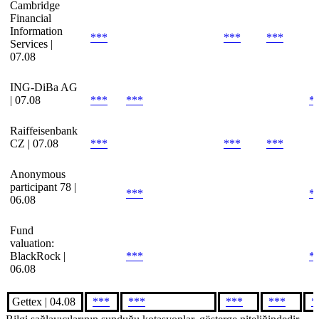
Cambridge
Financial
Information
***
***
***
Services |
07.08
ING-DiBa AG
| 07.08
***
***
*
Raiffeisenbank
CZ | 07.08
***
***
***
Anonymous
participant 78 |
***
*
06.08
Fund
valuation:
BlackRock |
***
*
06.08
Gettex | 04.08
***
***
***
***
*