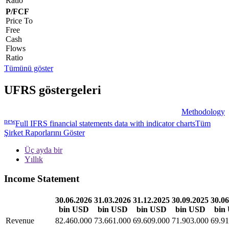
Ratio
P/FCF
Price To
Free
Cash
Flows
Ratio
Tümünü göster
UFRS göstergeleri
Methodology
new
Full IFRS financial statements data with indicator charts
Tüm
Şirket Raporlarını Göster
Üç ayda bir
Yıllık
Income Statement
30.06.2026
31.03.2026
31.12.2025
30.09.2025
30.06
bin USD
bin USD
bin USD
bin USD
bin
Revenue
82.460.000
73.661.000
69.609.000
71.903.000
69.91