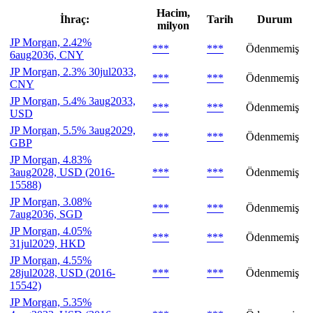
Hacim,
İhraç:
Tarih
Durum
milyon
JP Morgan, 2.42%
***
***
Ödenmemiş
6aug2036, CNY
JP Morgan, 2.3% 30jul2033,
***
***
Ödenmemiş
CNY
JP Morgan, 5.4% 3aug2033,
***
***
Ödenmemiş
USD
JP Morgan, 5.5% 3aug2029,
***
***
Ödenmemiş
GBP
JP Morgan, 4.83%
3aug2028, USD (2016-
***
***
Ödenmemiş
15588)
JP Morgan, 3.08%
***
***
Ödenmemiş
7aug2036, SGD
JP Morgan, 4.05%
***
***
Ödenmemiş
31jul2029, HKD
JP Morgan, 4.55%
28jul2028, USD (2016-
***
***
Ödenmemiş
15542)
JP Morgan, 5.35%