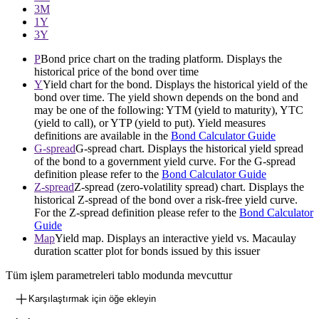
3М
1Y
3Y
P
Bond price chart on the trading platform. Displays the
historical price of the bond over time
Y
Yield chart for the bond. Displays the historical yield of the
bond over time. The yield shown depends on the bond and
may be one of the following: YTM (yield to maturity), YTC
(yield to call), or YTP (yield to put). Yield measures
definitions are available in the
Bond Calculator Guide
G-spread
G-spread chart. Displays the historical yield spread
of the bond to a government yield curve. For the G-spread
definition please refer to the
Bond Calculator Guide
Z-spread
Z-spread (zero-volatility spread) chart. Displays the
historical Z-spread of the bond over a risk-free yield curve.
For the Z-spread definition please refer to the
Bond Calculator
Guide
Map
Yield map. Displays an interactive yield vs. Macaulay
duration scatter plot for bonds issued by this issuer
Tüm işlem parametreleri tablo modunda mevcuttur
Karşılaştırmak için öğe ekleyin