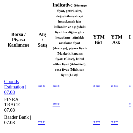
Indicative
Gösterge
fiyat, getiri, süre,
değiştirilmiş süreyi
hesaplamak için
kullanılır ve aşağıdaki
fiyat önceliğine göre
Borsa /
Alış
YTM
YTM
In
hesaplanır: ağırlıklı
Piyasa
/
Bid
Ask
ortalama fiyat
Katılımcısı
Satış
(Average), piyasa fiyatı
(Market), kapanış
fiyatı (Close), kabul
edilen fiyat (Admitted),
orta fiyat (Mid), son
fiyat (Last)]
Cbonds
Estimation |
***
***
***
***
*
07.08
FINRA
TRACE |
***
*
07.08
Baader Bank |
07.08
***
***
***