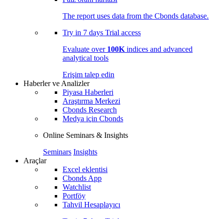
The report uses data from the Cbonds database.
Try in
7 days
Trial access
Evaluate over
100K
indices and advanced
analytical tools
Erişim talep edin
Haberler ve Analizler
Piyasa Haberleri
Araştırma Merkezi
Cbonds Research
Medya için Cbonds
Online Seminars & Insights
Seminars
Insights
Araçlar
Excel eklentisi
Cbonds App
Watchlist
Portföy
Tahvil Hesaplayıcı