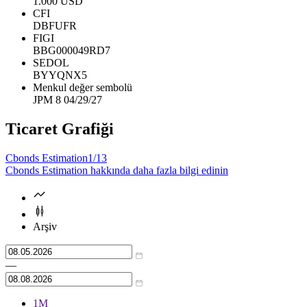
1.000 USD
CFI
DBFUFR
FIGI
BBG000049RD7
SEDOL
BYYQNX5
Menkul değer sembolü
JPM 8 04/29/27
Ticaret Grafiği
Cbonds Estimation
1/13
Cbonds Estimation hakkında daha fazla bilgi edinin
Arşiv
—
1М