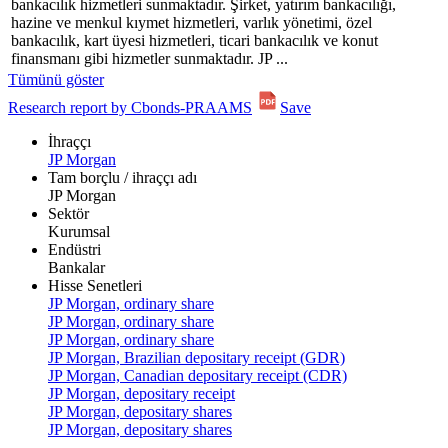
bankacılık hizmetleri sunmaktadır. Şirket, yatırım bankacılığı,
hazine ve menkul kıymet hizmetleri, varlık yönetimi, özel
bankacılık, kart üyesi hizmetleri, ticari bankacılık ve konut
finansmanı gibi hizmetler sunmaktadır. JP ...
Tümünü göster
Research report by Cbonds-PRAAMS
Save
İhraççı
JP Morgan
Tam borçlu / ihraççı adı
JP Morgan
Sektör
Kurumsal
Endüstri
Bankalar
Hisse Senetleri
JP Morgan, ordinary share
JP Morgan, ordinary share
JP Morgan, ordinary share
JP Morgan, Brazilian depositary receipt (GDR)
JP Morgan, Canadian depositary receipt (CDR)
JP Morgan, depositary receipt
JP Morgan, depositary shares
JP Morgan, depositary shares