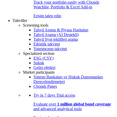
Track your portfolio easily with Cbonds
Watchlist, Portfolio & Excel Add-in
Erişim talep edin
Tahviller
Screening tools
Tahvil Arama & Piyasa Haritaları
Tahvil Arama (AI Destekli)
Tahvil fiyat teklifleri arama
Etkinlik takvimi
Yatırımcının takvimi
Specialized section
ESG (ÇSY)
Sukuk
Getiri eğrileri
Market participants
Yatırım Bankaları ve Hukuk Danışmanları
Derecelendirmeleri
Cbonds Pages
Try in
7 days
Trial access
Evaluate over
1 million global bond coverage
and advanced analytical tools