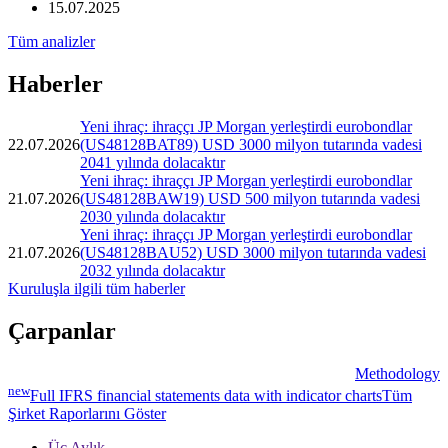
15.07.2025
Tüm analizler
Haberler
Yeni ihraç: ihraççı JP Morgan yerleştirdi eurobondlar
22.07.2026
(US48128BAT89) USD 3000 milyon tutarında vadesi
2041 yılında dolacaktır
Yeni ihraç: ihraççı JP Morgan yerleştirdi eurobondlar
21.07.2026
(US48128BAW19) USD 500 milyon tutarında vadesi
2030 yılında dolacaktır
Yeni ihraç: ihraççı JP Morgan yerleştirdi eurobondlar
21.07.2026
(US48128BAU52) USD 3000 milyon tutarında vadesi
2032 yılında dolacaktır
Kuruluşla ilgili tüm haberler
Çarpanlar
Methodology
new
Full IFRS financial statements data with indicator charts
Tüm
Şirket Raporlarını Göster
Üç Aylık