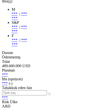
İhraççı
M
***
|
***
***
S&P
***
|
***
***
F
***
|
***
***
Durum
Ödenmemiş
Tutar
489.600.000 USD
Plasman
***
İtfa (opsiyon)
***
(-)
Tahakkuk eden faiz
***
Risk Ülke
ABD