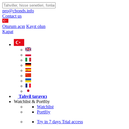
pro@cbonds.info
Contact us
Oturum açın
Kayıt olun
Kapat
Tahvil tarayıcı
Watchlist & Portföy
Watchlist
Portföy
Try in
7 days
Trial access