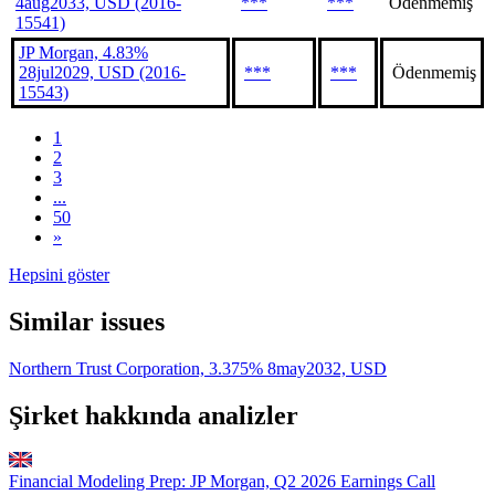
4aug2033, USD (2016-
***
***
Ödenmemiş
15541)
JP Morgan, 4.83%
28jul2029, USD (2016-
***
***
Ödenmemiş
15543)
1
2
3
...
50
»
Hepsini göster
Similar issues
Northern Trust Corporation, 3.375% 8may2032, USD
Şirket hakkında analizler
Financial Modeling Prep: JP Morgan, Q2 2026 Earnings Call