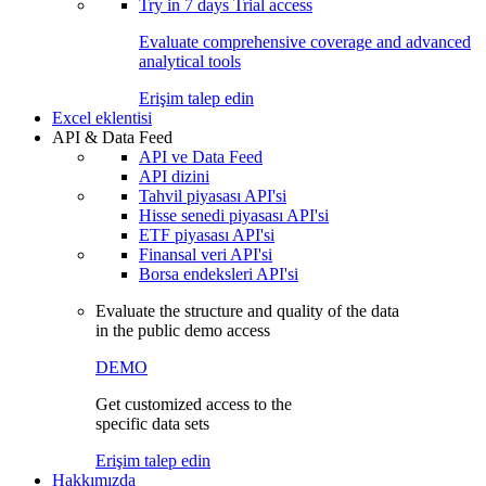
Try in
7 days
Trial access
Evaluate comprehensive coverage and advanced
analytical tools
Erişim talep edin
Excel eklentisi
API & Data Feed
API ve Data Feed
API dizini
Tahvil piyasası API'si
Hisse senedi piyasası API'si
ETF piyasası API'si
Finansal veri API'si
Borsa endeksleri API'si
Evaluate the structure and quality of the data
in the public demo access
DEMO
Get customized access to the
specific data sets
Erişim talep edin
Hakkımızda