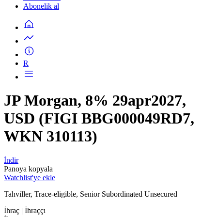
Abonelik al
R
JP Morgan, 8% 29apr2027,
USD (FIGI BBG000049RD7,
WKN 310113)
İndir
Panoya kopyala
Watchlist'ye ekle
Tahviller, Trace-eligible, Senior Subordinated Unsecured
İhraç
| İhraççı