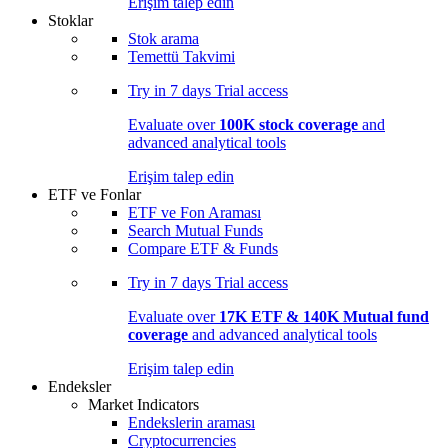
Erişim talep edin
Stoklar
Stok arama
Temettü Takvimi
Try in
7 days
Trial access
Evaluate over
100K stock coverage
and
advanced analytical tools
Erişim talep edin
ETF ve Fonlar
ETF ve Fon Araması
Search Mutual Funds
Compare ETF & Funds
Try in
7 days
Trial access
Evaluate over
17K ETF & 140K Mutual fund
coverage
and advanced analytical tools
Erişim talep edin
Endeksler
Market Indicators
Endekslerin araması
Cryptocurrencies