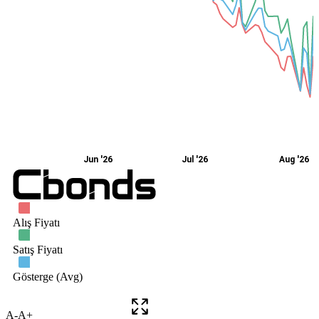
A-
A+