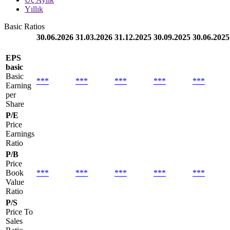
Yıllık
Basic Ratios
30.06.2026
31.03.2026
31.12.2025
30.09.2025
30.06.2025
EPS
basic
Basic
***
***
***
***
***
Earning
per
Share
P/E
Price
Earnings
Ratio
P/B
Price
Book
***
***
***
***
***
Value
Ratio
P/S
Price To
Sales