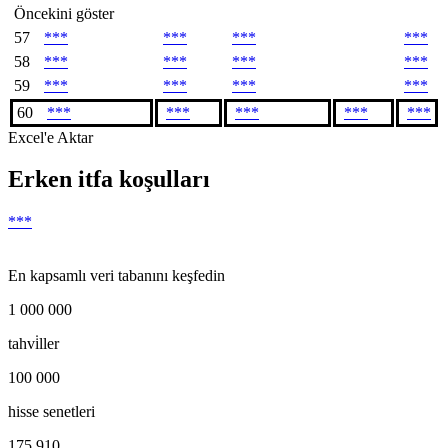
Öncekini göster
57
***
***
***
***
58
***
***
***
***
59
***
***
***
***
60
***
***
***
***
***
Excel'e Aktar
Erken itfa koşulları
***
En kapsamlı veri tabanını keşfedin
1 000 000
tahvi̇ller
100 000
hisse senetleri
175 910