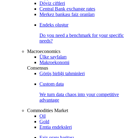
Döviz çiftleri
Central Bank exchange rates
Merkez bankası faiz oranları
Endeks oluştur
Do you need a benchmark for your specific
needs?
Macroeconomics
Ülke sayfaları
Makroekonomi
Consensus
Görüş birliği tahminleri
Custom data
We turn data chaos into your competitive
advantage
Commodities Market
Oil
Gold
Emtia endeksleri
Faiz oranı haritası