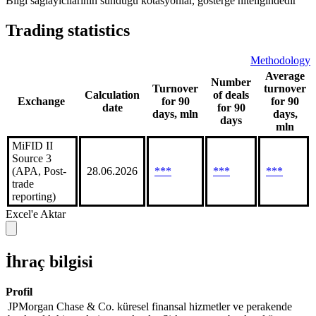
Bilgi sağlayıcılarının sunduğu kotasyonlar, gösterge niteliğindedir
Trading statistics
Methodology
Average
Number
Turnover
turnover
Calculation
of deals
Exchange
for 90
for 90
date
for 90
days, mln
days,
days
mln
MiFID II
Source 3
(APA, Post-
28.06.2026
***
***
***
trade
reporting)
Excel'e Aktar
İhraç bilgisi
Profil
JPMorgan Chase & Co. küresel finansal hizmetler ve perakende