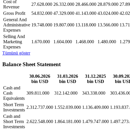
Cost of
27.628.000
26.332.000
28.466.000
28.879.000
27.89
Revenue
Gross Profit
54.832.000
47.329.000
41.143.000
43.024.000
42.02
General And
Administrative
19.748.000
19.807.000
13.118.000
13.566.000
13.71
Expenses
Selling And
Marketing
1.670.000
1.604.000
1.468.000
1.480.000
1.279
Expenses
Tümünü göster
Balance Sheet Statement
30.06.2026
31.03.2026
31.12.2025
30.09.20
bin USD
bin USD
bin USD
bin US
Cash and
Cash
309.811.000
312.142.000
343.338.000
303.436.0
Equivalents
Short Term
2.312.737.000
1.552.039.000
1.136.409.000
1.193.837
Investments
Cash and
Short Term
2.622.548.000
1.864.181.000
1.479.747.000
1.497.273
Investments