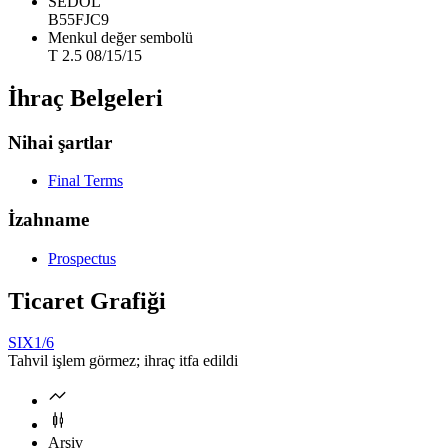
SEDOL
B55FJC9
Menkul değer sembolü
T 2.5 08/15/15
İhraç Belgeleri
Nihai şartlar
Final Terms
İzahname
Prospectus
Ticaret Grafiği
SIX
1/6
Tahvil işlem görmez; ihraç itfa edildi
Arşiv