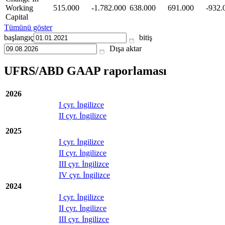
Working
515.000
-1.782.000
638.000
691.000
-932.
Capital
Tümünü göster
başlangıç
bitiş
Dışa aktar
UFRS/ABD GAAP raporlaması
2026
I çyr. İngilizce
II çyr. İngilizce
2025
I çyr. İngilizce
II çyr. İngilizce
III çyr. İngilizce
IV çyr. İngilizce
2024
I çyr. İngilizce
II çyr. İngilizce
III çyr. İngilizce