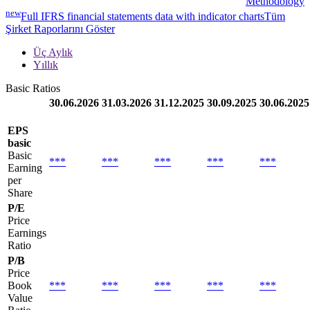
Methodology
new
Full IFRS financial statements data with indicator charts
Tüm
Şirket Raporlarını Göster
Üç Aylık
Yıllık
Basic Ratios
30.06.2026
31.03.2026
31.12.2025
30.09.2025
30.06.2025
EPS
basic
Basic
***
***
***
***
***
Earning
per
Share
P/E
Price
Earnings
Ratio
P/B
Price
Book
***
***
***
***
***
Value