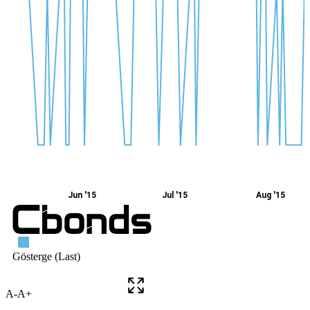
A-
A+