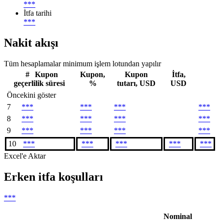
***
İtfa tarihi
***
Nakit akışı
Tüm hesaplamalar minimum işlem lotundan yapılır
#
Kupon
Kupon,
Kupon
İtfa,
geçerlilik süresi
%
tutarı, USD
USD
Öncekini göster
7
***
***
***
***
8
***
***
***
***
9
***
***
***
***
10
***
***
***
***
***
Excel'e Aktar
Erken itfa koşulları
***
Nominal