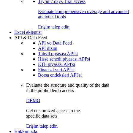
Try in
7 days
Trial access
Evaluate comprehensive coverage and advanced
analytical tools
Erişim talep edin
Excel eklentisi
API & Data Feed
API ve Data Feed
API dizini
Tahvil piyasası API'si
Hisse senedi piyasası API'si
ETF piyasası API'si
Finansal veri API'si
Borsa endeksleri API'si
Evaluate the structure and quality of the data
in the public demo access
DEMO
Get customized access to the
specific data sets
Erişim talep edin
Hakkımızda