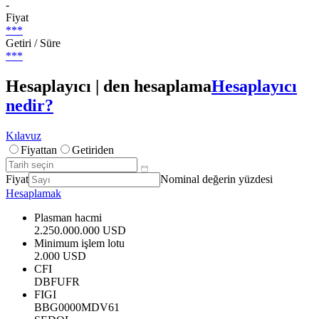
-
Fiyat
***
Getiri / Süre
***
Hesaplayıcı | den hesaplama
Hesaplayıcı
nedir?
Kılavuz
Fiyattan
Getiriden
Fiyat
Nominal değerin yüzdesi
Hesaplamak
Plasman hacmi
2.250.000.000 USD
Minimum işlem lotu
2.000 USD
CFI
DBFUFR
FIGI
BBG0000MDV61