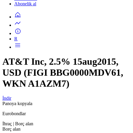
Abonelik al
R
AT&T Inc, 2.5% 15aug2015,
USD (FIGI BBG0000MDV61,
WKN A1AZM7)
İndir
Panoya kopyala
Eurobondlar
İhraç
| Borç alan
Borç alan