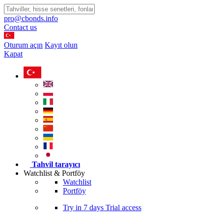
pro@cbonds.info
Contact us
Oturum açın
Kayıt olun
Kapat
Tahvil tarayıcı
Watchlist & Portföy
Watchlist
Portföy
Try in
7 days
Trial access