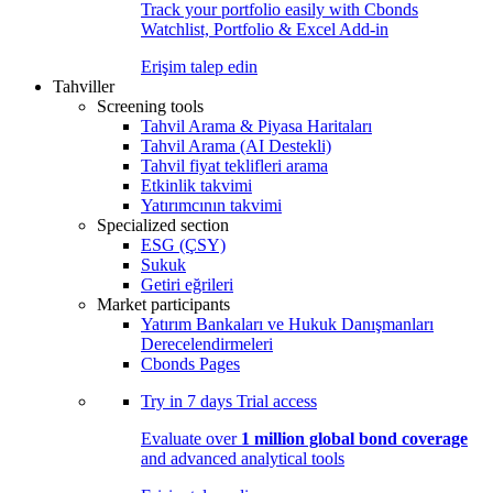
Track your portfolio easily with Cbonds
Watchlist, Portfolio & Excel Add-in
Erişim talep edin
Tahviller
Screening tools
Tahvil Arama & Piyasa Haritaları
Tahvil Arama (AI Destekli)
Tahvil fiyat teklifleri arama
Etkinlik takvimi
Yatırımcının takvimi
Specialized section
ESG (ÇSY)
Sukuk
Getiri eğrileri
Market participants
Yatırım Bankaları ve Hukuk Danışmanları
Derecelendirmeleri
Cbonds Pages
Try in
7 days
Trial access
Evaluate over
1 million global bond coverage
and advanced analytical tools