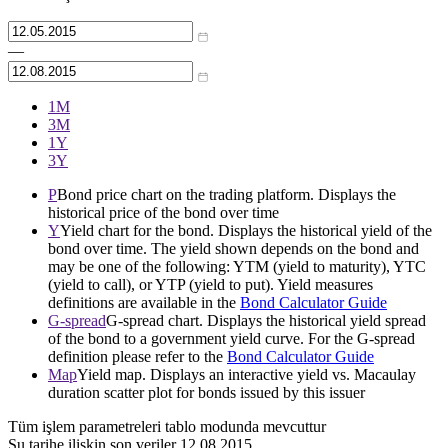
—
1М
3М
1Y
3Y
P
Bond price chart on the trading platform. Displays the
historical price of the bond over time
Y
Yield chart for the bond. Displays the historical yield of the
bond over time. The yield shown depends on the bond and
may be one of the following: YTM (yield to maturity), YTC
(yield to call), or YTP (yield to put). Yield measures
definitions are available in the
Bond Calculator Guide
G-spread
G-spread chart. Displays the historical yield spread
of the bond to a government yield curve. For the G-spread
definition please refer to the
Bond Calculator Guide
Map
Yield map. Displays an interactive yield vs. Macaulay
duration scatter plot for bonds issued by this issuer
Tüm işlem parametreleri tablo modunda mevcuttur
Şu tarihe ilişkin son veriler
12.08.2015