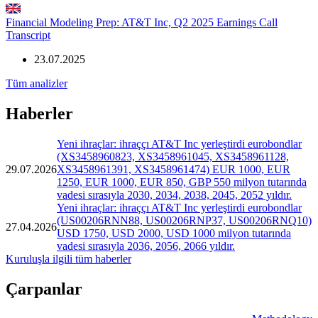
Financial Modeling Prep: AT&T Inc, Q2 2025 Earnings Call
Transcript
23.07.2025
Tüm analizler
Haberler
Yeni ihraçlar: ihraççı AT&T Inc yerleştirdi eurobondlar
(XS3458960823, XS3458961045, XS3458961128,
29.07.2026
XS3458961391, XS3458961474) EUR 1000, EUR
1250, EUR 1000, EUR 850, GBP 550 milyon tutarında
vadesi sırasıyla 2030, 2034, 2038, 2045, 2052 yıldır.
Yeni ihraçlar: ihraççı AT&T Inc yerleştirdi eurobondlar
(US00206RNN88, US00206RNP37, US00206RNQ10)
27.04.2026
USD 1750, USD 2000, USD 1000 milyon tutarında
vadesi sırasıyla 2036, 2056, 2066 yıldır.
Kuruluşla ilgili tüm haberler
Çarpanlar