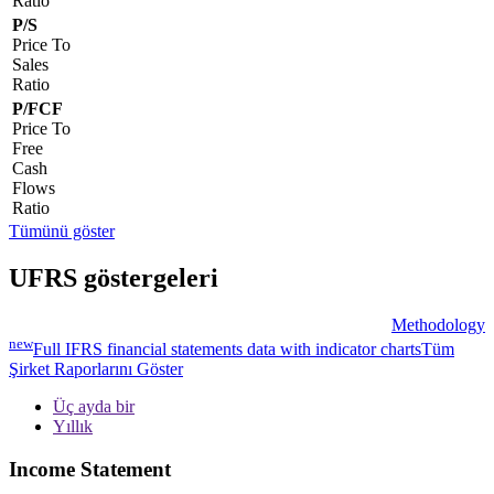
Ratio
P/S
Price To
Sales
Ratio
P/FCF
Price To
Free
Cash
Flows
Ratio
Tümünü göster
UFRS göstergeleri
Methodology
new
Full IFRS financial statements data with indicator charts
Tüm
Şirket Raporlarını Göster
Üç ayda bir
Yıllık
Income Statement