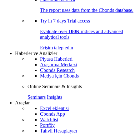
The report uses data from the Cbonds database.
Try in
7 days
Trial access
Evaluate over
100K
indices and advanced
analytical tools
Erişim talep edin
Haberler ve Analizler
Piyasa Haberleri
Araştırma Merkezi
Cbonds Research
Medya için Cbonds
Online Seminars & Insights
Seminars
Insights
Araçlar
Excel eklentisi
Cbonds App
Watchlist
Portföy
Tahvil Hesaplayıcı