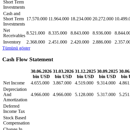
Short Term
Investments
Cash and
Short Term
17.570.000
11.964.000
18.234.000
20.272.000
10.499.
Investments
Net
8.521.000
8.335.000
8.843.000
8.936.000
8.844.0
Receivables
Inventory
2.368.000
2.451.000
2.420.000
2.886.000
2.357.0
Tümünü göster
Cash Flow Statement
30.06.2026
31.03.2026
31.12.2025
30.09.2025
30.06
bin USD
bin USD
bin USD
bin USD
bin
Net Income
4.655.000
3.867.000
4.519.000
9.314.000
4.861
Depreciation
And
4.966.000
4.966.000
5.128.000
5.317.000
5.251
Amortization
Deferred
Income Tax
Stock Based
Compensation
Change In