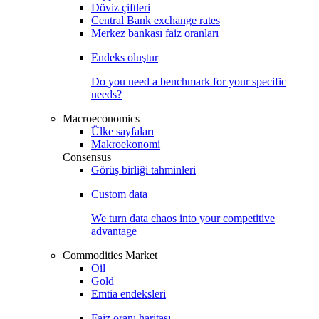
Döviz çiftleri
Central Bank exchange rates
Merkez bankası faiz oranları
Endeks oluştur
Do you need a benchmark for your specific
needs?
Macroeconomics
Ülke sayfaları
Makroekonomi
Consensus
Görüş birliği tahminleri
Custom data
We turn data chaos into your competitive
advantage
Commodities Market
Oil
Gold
Emtia endeksleri
Faiz oranı haritası