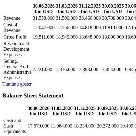
30.06.2026
31.03.2026
31.12.2025
30.09.2025
30.06
bin USD
bin USD
bin USD
bin USD
bin
Revenue
31.558.000
31.506.000
33.466.000
30.709.000
30.84
Cost of
12.047.000
12.566.000
14.818.000
11.819.000
12.15
Revenue
Gross Profit
19.511.000
18.940.000
18.648.000
18.890.000
18.69
Research and
Development
Expenses
Selling,
General And
7.221.000
7.316.000
7.398.000
7.454.000
6.945
Administrative
Expenses
Tümünü göster
Balance Sheet Statement
30.06.2026
31.03.2026
31.12.2025
30.09.2025
30.06.2
bin USD
bin USD
bin USD
bin USD
bin U
Cash and
Cash
17.570.000
11.964.000
18.234.000
20.272.000
10.499.
Equivalents