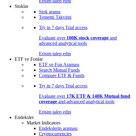
Erişim talep edin
Stoklar
Stok arama
Temettü Takvimi
Try in
7 days
Trial access
Evaluate over
100K stock coverage
and
advanced analytical tools
Erişim talep edin
ETF ve Fonlar
ETF ve Fon Araması
Search Mutual Funds
Compare ETF & Funds
Try in
7 days
Trial access
Evaluate over
17K ETF & 140K Mutual fund
coverage
and advanced analytical tools
Erişim talep edin
Endeksler
Market Indicators
Endekslerin araması
Cryptocurrencies