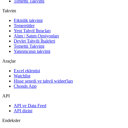
Temettü Takvimi
Takvim
Etkinlik takvimi
Temerrütler
Yeni Tahvil İhraçları
Alım / Satım Opsiyonları
Devlet Tahvili İhaleleri
Temettü Takvimi
Yatırımcının takvimi
Araçlar
Excel eklentisi
Watchlist
Hisse senedi ve tahvil widget'ları
Cbonds App
API
API ve Data Feed
API dizini
Endeksler