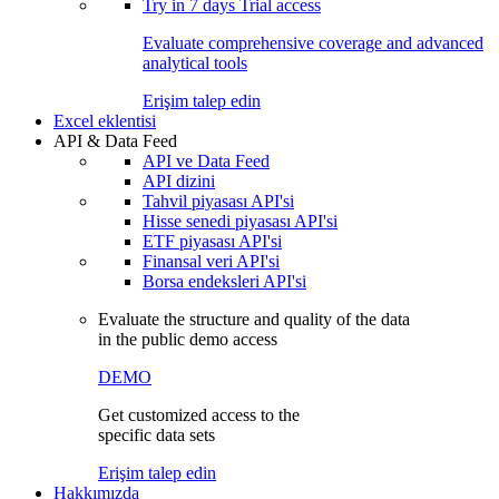
Try in
7 days
Trial access
Evaluate comprehensive coverage and advanced
analytical tools
Erişim talep edin
Excel eklentisi
API & Data Feed
API ve Data Feed
API dizini
Tahvil piyasası API'si
Hisse senedi piyasası API'si
ETF piyasası API'si
Finansal veri API'si
Borsa endeksleri API'si
Evaluate the structure and quality of the data
in the public demo access
DEMO
Get customized access to the
specific data sets
Erişim talep edin
Hakkımızda