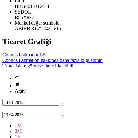
FIGI
BBG0014JTZH4
SEDOL
B55X837
Menkul değer sembolü
ABIBB 3.625 04/15/15
Ticaret Grafiği
Cbonds Estimation
1/5
Cbonds Estimation hakkında daha fazla bilgi edinin
Tahvil işlem görmez; ihraç itfa edildi
Arşiv
—
1М
3М
1Y