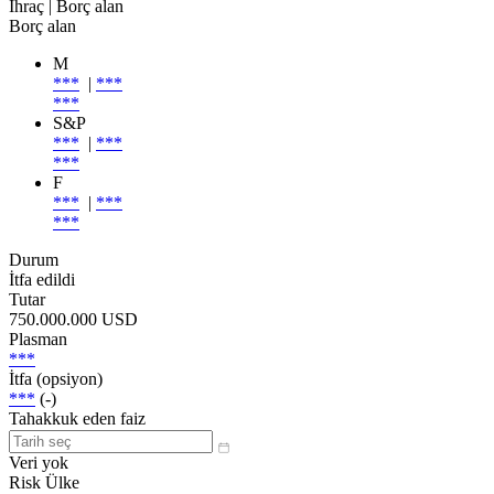
İhraç
| Borç alan
Borç alan
M
***
|
***
***
S&P
***
|
***
***
F
***
|
***
***
Durum
İtfa edildi
Tutar
750.000.000 USD
Plasman
***
İtfa (opsiyon)
***
(-)
Tahakkuk eden faiz
Veri yok
Risk Ülke