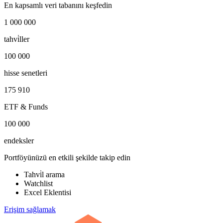
En kapsamlı veri tabanını keşfedin
1 000 000
tahvi̇ller
100 000
hisse senetleri
175 910
ETF & Funds
100 000
endeksler
Portföyünüzü en etkili şekilde takip edin
Tahvi̇l arama
Watchlist
Excel Eklentisi
Erişim sağlamak