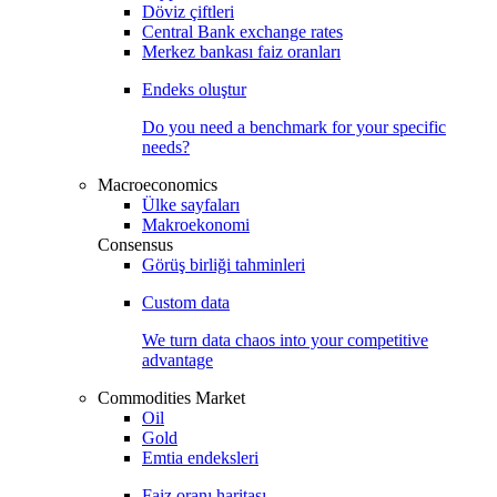
Döviz çiftleri
Central Bank exchange rates
Merkez bankası faiz oranları
Endeks oluştur
Do you need a benchmark for your specific
needs?
Macroeconomics
Ülke sayfaları
Makroekonomi
Consensus
Görüş birliği tahminleri
Custom data
We turn data chaos into your competitive
advantage
Commodities Market
Oil
Gold
Emtia endeksleri
Faiz oranı haritası