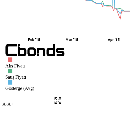
A-
A+