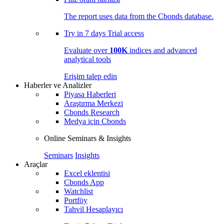
The report uses data from the Cbonds database.
Try in
7 days
Trial access
Evaluate over
100K
indices and advanced
analytical tools
Erişim talep edin
Haberler ve Analizler
Piyasa Haberleri
Araştırma Merkezi
Cbonds Research
Medya için Cbonds
Online Seminars & Insights
Seminars
Insights
Araçlar
Excel eklentisi
Cbonds App
Watchlist
Portföy
Tahvil Hesaplayıcı