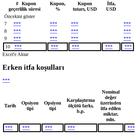
#
Kupon
Kupon,
Kupon
İtfa,
geçerlilik süresi
%
tutarı, USD
USD
Öncekini göster
7
***
***
***
***
8
***
***
***
***
9
***
***
***
***
10
***
***
***
***
***
Excel'e Aktar
Erken itfa koşulları
***
Nominal
değer
Karşılaştırma
Opsiyon
Opsiyon
üzerinden
Tarih
ölçütü farkı,
tipi
tipi
itfa edilen
b.p.
miktar,
mln.
***
***
***
***
***