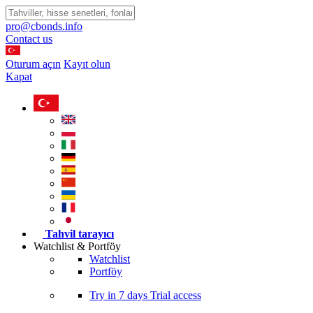
pro@cbonds.info
Contact us
Oturum açın
Kayıt olun
Kapat
Tahvil tarayıcı
Watchlist & Portföy
Watchlist
Portföy
Try in
7 days
Trial access