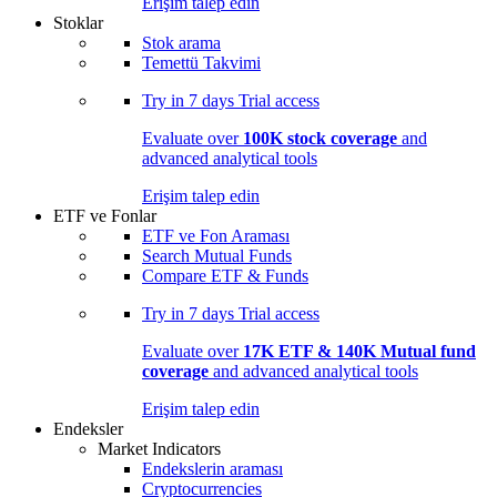
Erişim talep edin
Stoklar
Stok arama
Temettü Takvimi
Try in
7 days
Trial access
Evaluate over
100K stock coverage
and
advanced analytical tools
Erişim talep edin
ETF ve Fonlar
ETF ve Fon Araması
Search Mutual Funds
Compare ETF & Funds
Try in
7 days
Trial access
Evaluate over
17K ETF & 140K Mutual fund
coverage
and advanced analytical tools
Erişim talep edin
Endeksler
Market Indicators
Endekslerin araması
Cryptocurrencies