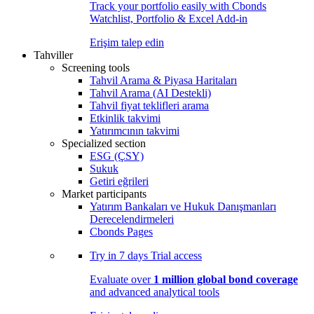
Track your portfolio easily with Cbonds
Watchlist, Portfolio & Excel Add-in
Erişim talep edin
Tahviller
Screening tools
Tahvil Arama & Piyasa Haritaları
Tahvil Arama (AI Destekli)
Tahvil fiyat teklifleri arama
Etkinlik takvimi
Yatırımcının takvimi
Specialized section
ESG (ÇSY)
Sukuk
Getiri eğrileri
Market participants
Yatırım Bankaları ve Hukuk Danışmanları
Derecelendirmeleri
Cbonds Pages
Try in
7 days
Trial access
Evaluate over
1 million global bond coverage
and advanced analytical tools