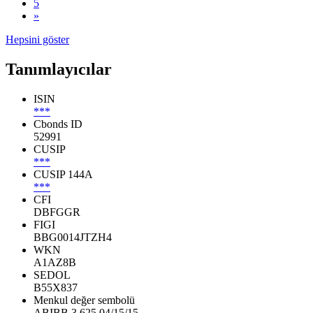
5
»
Hepsini göster
Tanımlayıcılar
ISIN
***
Cbonds ID
52991
CUSIP
***
CUSIP 144A
***
CFI
DBFGGR
FIGI
BBG0014JTZH4
WKN
A1AZ8B
SEDOL
B55X837
Menkul değer sembolü
ABIBB 3.625 04/15/15