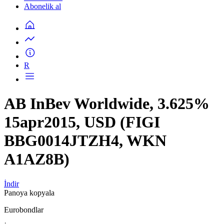
Abonelik al
R
AB InBev Worldwide, 3.625%
15apr2015, USD (FIGI
BBG0014JTZH4, WKN
A1AZ8B)
İndir
Panoya kopyala
Eurobondlar