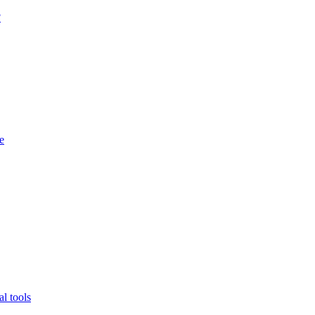
?
e
l tools