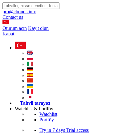
pro@cbonds.info
Contact us
Oturum açın
Kayıt olun
Kapat
Tahvil tarayıcı
Watchlist & Portföy
Watchlist
Portföy
Try in
7 days
Trial access