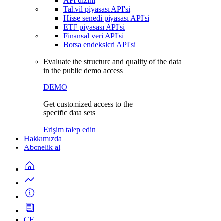
API dizini
Tahvil piyasası API'si
Hisse senedi piyasası API'si
ETF piyasası API'si
Finansal veri API'si
Borsa endeksleri API'si
Evaluate the structure and quality of the data
in the public demo access
DEMO
Get customized access to the
specific data sets
Erişim talep edin
Hakkımızda
Abonelik al
CF