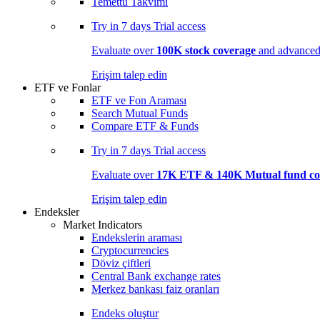
Temettü Takvimi
Try in
7 days
Trial access
Evaluate over
100K stock coverage
and advanced 
Erişim talep edin
ETF ve Fonlar
ETF ve Fon Araması
Search Mutual Funds
Compare ETF & Funds
Try in
7 days
Trial access
Evaluate over
17K ETF & 140K Mutual fund co
Erişim talep edin
Endeksler
Market Indicators
Endekslerin araması
Cryptocurrencies
Döviz çiftleri
Central Bank exchange rates
Merkez bankası faiz oranları
Endeks oluştur