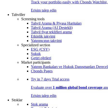
Track your portfolio easily with Cbonds Watchlist
Erişim talep edin
Tahviller
Screening tools
Tahvil Arama & Piyasa Haritaları
Tahvil Arama (AI Destekli)
Tahvil fiyat teklifleri arama
Etkinlik takvimi
Yatırımcının takvimi
Specialized section
ESG (ÇSY)
Sukuk
Getiri eğrileri
Market participants
Yatırım Bankaları ve Hukuk Danışmanları Derecel
Cbonds Pages
Try in
7 days
Trial access
Evaluate over
1 million global bond coverage
and
Erişim talep edin
Stoklar
Stok arama