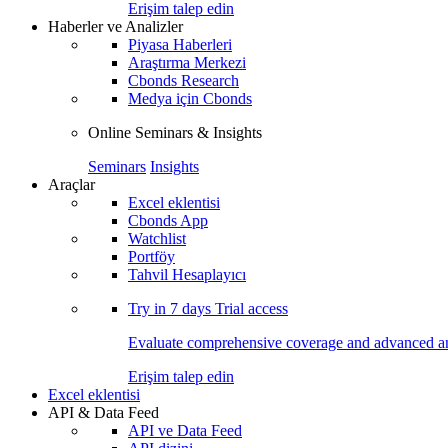
Erişim talep edin
Haberler ve Analizler
Piyasa Haberleri
Araştırma Merkezi
Cbonds Research
Medya için Cbonds
Online Seminars & Insights
Seminars
Insights
Araçlar
Excel eklentisi
Cbonds App
Watchlist
Portföy
Tahvil Hesaplayıcı
Try in
7 days
Trial access
Evaluate comprehensive coverage and advanced ana
Erişim talep edin
Excel eklentisi
API & Data Feed
API ve Data Feed