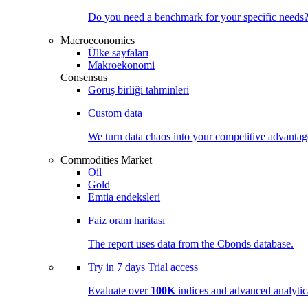
Do you need a benchmark for your specific needs
Macroeconomics
Ülke sayfaları
Makroekonomi
Consensus
Görüş birliği tahminleri
Custom data
We turn data chaos into your competitive
advantag
Commodities Market
Oil
Gold
Emtia endeksleri
Faiz oranı haritası
The report uses data from the Cbonds database.
Try in
7 days
Trial access
Evaluate over
100K
indices and advanced analytica