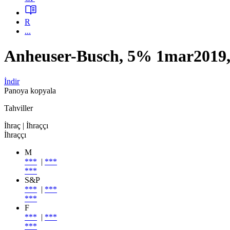
R
...
Anheuser-Busch, 5% 1mar201
İndir
Panoya kopyala
Tahviller
İhraç
| İhraççı
İhraççı
M
***
|
***
***
S&P
***
|
***
***
F
***
|
***
***