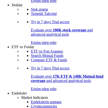
Erişim talep edin
Stoklar
Stok arama
Temettü Takvimi
Try in
7 days
Trial access
Evaluate over
100K stock coverage
and
advanced analytical tools
Erişim talep edin
ETF ve Fonlar
ETF ve Fon Araması
Search Mutual Funds
Compare ETF & Funds
Try in
7 days
Trial access
Evaluate over
17K ETF & 140K Mutual fund
coverage
and advanced analytical tools
Erişim talep edin
Endeksler
Market Indicators
Endekslerin araması
Cryptocurrencies