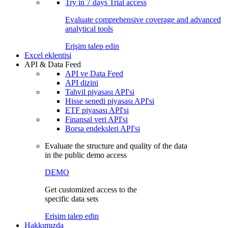
Try in
7 days
Trial access
Evaluate comprehensive coverage and advanced
analytical tools
Erişim talep edin
Excel eklentisi
API & Data Feed
API ve Data Feed
API dizini
Tahvil piyasası API'si
Hisse senedi piyasası API'si
ETF piyasası API'si
Finansal veri API'si
Borsa endeksleri API'si
Evaluate the structure and quality of the data
in the public demo access
DEMO
Get customized access to the
specific data sets
Erişim talep edin
Hakkımızda