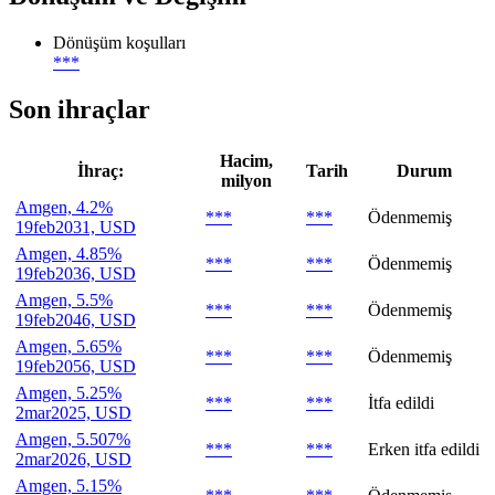
Dönüşüm koşulları
***
Son ihraçlar
Hacim,
İhraç:
Tarih
Durum
milyon
Amgen, 4.2%
***
***
Ödenmemiş
19feb2031, USD
Amgen, 4.85%
***
***
Ödenmemiş
19feb2036, USD
Amgen, 5.5%
***
***
Ödenmemiş
19feb2046, USD
Amgen, 5.65%
***
***
Ödenmemiş
19feb2056, USD
Amgen, 5.25%
***
***
İtfa edildi
2mar2025, USD
Amgen, 5.507%
***
***
Erken itfa edildi
2mar2026, USD
Amgen, 5.15%