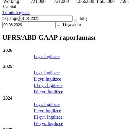
Working
721.000
-721.000
-1.866.000
1.663.000
-759.
Capital
Tümünü göster
başlangıç
bitiş
Dışa aktar
UFRS/ABD GAAP raporlaması
2026
I çyr. İngilizce
2025
I çyr. İngilizce
II çyr. İngilizce
III çyr. İngilizce
IV çyr. İngilizce
2024
I çyr. İngilizce
II çyr. İngilizce
III çyr. İngilizce
IV çyr. İngilizce