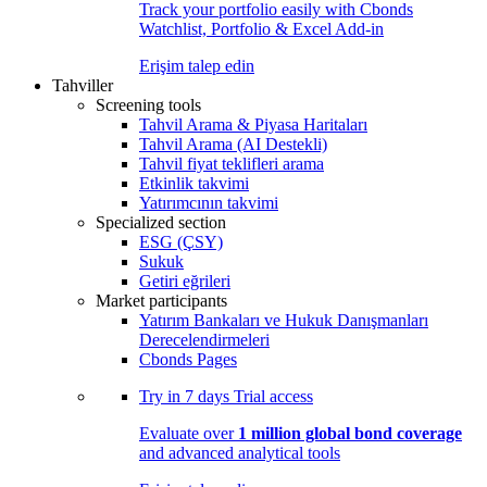
Track your portfolio easily with Cbonds
Watchlist, Portfolio & Excel Add-in
Erişim talep edin
Tahviller
Screening tools
Tahvil Arama & Piyasa Haritaları
Tahvil Arama (AI Destekli)
Tahvil fiyat teklifleri arama
Etkinlik takvimi
Yatırımcının takvimi
Specialized section
ESG (ÇSY)
Sukuk
Getiri eğrileri
Market participants
Yatırım Bankaları ve Hukuk Danışmanları
Derecelendirmeleri
Cbonds Pages
Try in
7 days
Trial access
Evaluate over
1 million global bond coverage
and advanced analytical tools