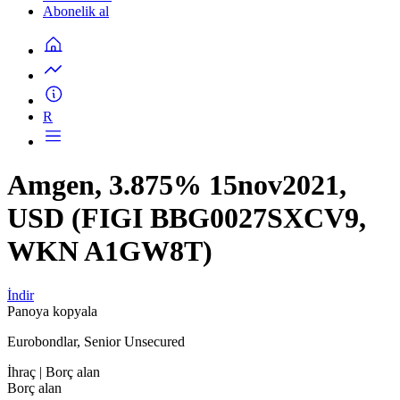
Abonelik al
R
Amgen, 3.875% 15nov2021,
USD (FIGI BBG0027SXCV9,
WKN A1GW8T)
İndir
Panoya kopyala
Eurobondlar, Senior Unsecured
İhraç
| Borç alan
Borç alan