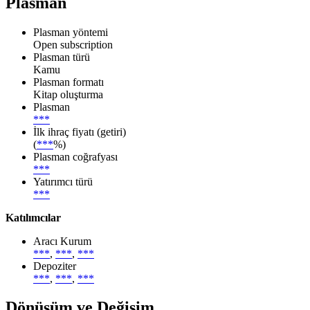
Plasman
Plasman yöntemi
Open subscription
Plasman türü
Kamu
Plasman formatı
Kitap oluşturma
Plasman
***
İlk ihraç fiyatı (getiri)
(
***
%)
Plasman coğrafyası
***
Yatırımcı türü
***
Katılımcılar
Aracı Kurum
***
,
***
,
***
Depoziter
***
,
***
,
***
Dönüşüm ve Değişim