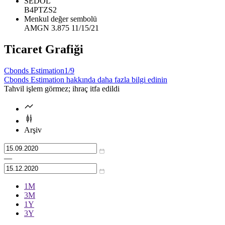
SEDOL
B4PTZS2
Menkul değer sembolü
AMGN 3.875 11/15/21
Ticaret Grafiği
Cbonds Estimation
1/9
Cbonds Estimation hakkında daha fazla bilgi edinin
Tahvil işlem görmez; ihraç itfa edildi
Arşiv
—
1М
3М
1Y
3Y