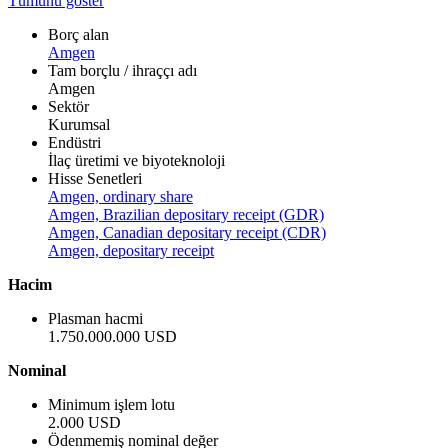
Tümünü göster
Borç alan
Amgen
Tam borçlu / ihraççı adı
Amgen
Sektör
Kurumsal
Endüstri
İlaç üretimi ve biyoteknoloji
Hisse Senetleri
Amgen, ordinary share
Amgen, Brazilian depositary receipt (GDR)
Amgen, Canadian depositary receipt (CDR)
Amgen, depositary receipt
Hacim
Plasman hacmi
1.750.000.000 USD
Nominal
Minimum işlem lotu
2.000 USD
Ödenmemiş nominal değer