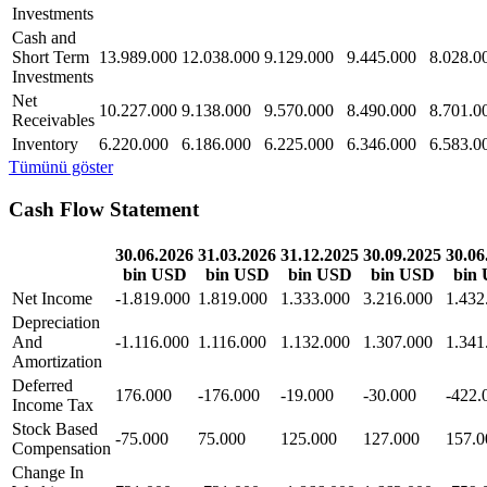
Investments
Cash and
Short Term
13.989.000
12.038.000
9.129.000
9.445.000
8.028.0
Investments
Net
10.227.000
9.138.000
9.570.000
8.490.000
8.701.0
Receivables
Inventory
6.220.000
6.186.000
6.225.000
6.346.000
6.583.0
Tümünü göster
Cash Flow Statement
30.06.2026
31.03.2026
31.12.2025
30.09.2025
30.06
bin USD
bin USD
bin USD
bin USD
bin
Net Income
-1.819.000
1.819.000
1.333.000
3.216.000
1.432
Depreciation
And
-1.116.000
1.116.000
1.132.000
1.307.000
1.341
Amortization
Deferred
176.000
-176.000
-19.000
-30.000
-422.
Income Tax
Stock Based
-75.000
75.000
125.000
127.000
157.0
Compensation
Change In