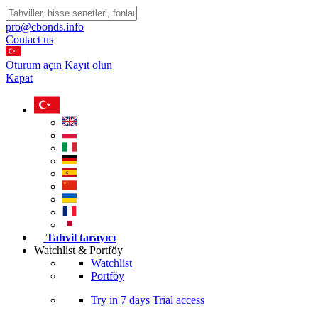
pro@cbonds.info
Contact us
Oturum açın
Kayıt olun
Kapat
Tahvil tarayıcı
Watchlist & Portföy
Watchlist
Portföy
Try in
7 days
Trial access