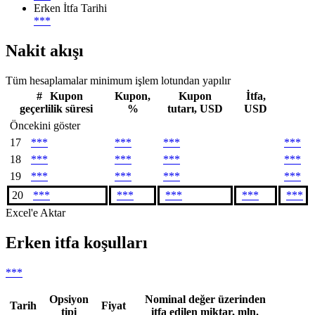
Erken İtfa Tarihi
***
Nakit akışı
Tüm hesaplamalar minimum işlem lotundan yapılır
#
Kupon
Kupon,
Kupon
İtfa,
geçerlilik süresi
%
tutarı, USD
USD
Öncekini göster
17
***
***
***
***
18
***
***
***
***
19
***
***
***
***
20
***
***
***
***
***
Excel'e Aktar
Erken itfa koşulları
***
Opsiyon
Nominal değer üzerinden
Tarih
Fiyat
tipi
itfa edilen miktar, mln.