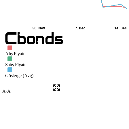
A-
A+