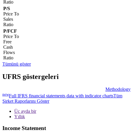
Ratio
P/S
Price To
Sales
Ratio
P/FCF
Price To
Free
Cash
Flows
Ratio
Tümünü göster
UFRS göstergeleri
Methodology
new
Full IFRS financial statements data with indicator charts
Tüm
Şirket Raporlarını Göster
Üç ayda bir
Yıllık
Income Statement