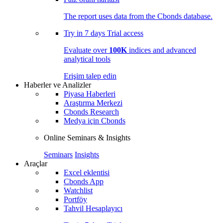
The report uses data from the Cbonds database.
Try in
7 days
Trial access
Evaluate over
100K
indices and advanced
analytical tools
Erişim talep edin
Haberler ve Analizler
Piyasa Haberleri
Araştırma Merkezi
Cbonds Research
Medya için Cbonds
Online Seminars & Insights
Seminars
Insights
Araçlar
Excel eklentisi
Cbonds App
Watchlist
Portföy
Tahvil Hesaplayıcı