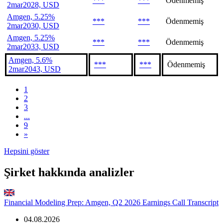
***
***
Ödenmemiş
2mar2028, USD
Amgen, 5.25%
***
***
Ödenmemiş
2mar2030, USD
Amgen, 5.25%
***
***
Ödenmemiş
2mar2033, USD
Amgen, 5.6%
***
***
Ödenmemiş
2mar2043, USD
1
2
3
...
9
»
Hepsini göster
Şirket hakkında analizler
Financial Modeling Prep: Amgen, Q2 2026 Earnings Call Transcript
04.08.2026