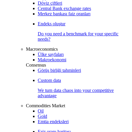
Döviz çiftleri
Central Bank exchange rates
Merkez bankası faiz oranları
Endeks oluştur
Do you need a benchmark for your specific
needs?
Macroeconomics
Ülke sayfaları
Makroekonomi
Consensus
Görüş birliği tahminleri
Custom data
We turn data chaos into your competitive
advantage
Commodities Market
Oil
Gold
Emtia endeksleri
Faiz oranı haritası