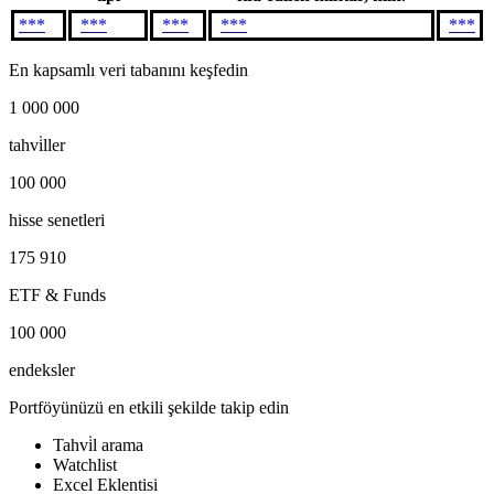
***
***
***
***
***
En kapsamlı veri tabanını keşfedin
1 000 000
tahvi̇ller
100 000
hisse senetleri
175 910
ETF & Funds
100 000
endeksler
Portföyünüzü en etkili şekilde takip edin
Tahvi̇l arama
Watchlist
Excel Eklentisi