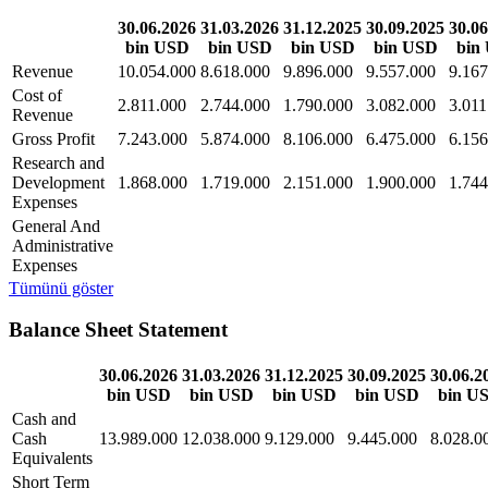
30.06.2026
31.03.2026
31.12.2025
30.09.2025
30.06
bin USD
bin USD
bin USD
bin USD
bin
Revenue
10.054.000
8.618.000
9.896.000
9.557.000
9.167
Cost of
2.811.000
2.744.000
1.790.000
3.082.000
3.011
Revenue
Gross Profit
7.243.000
5.874.000
8.106.000
6.475.000
6.156
Research and
Development
1.868.000
1.719.000
2.151.000
1.900.000
1.744
Expenses
General And
Administrative
Expenses
Tümünü göster
Balance Sheet Statement
30.06.2026
31.03.2026
31.12.2025
30.09.2025
30.06.2
bin USD
bin USD
bin USD
bin USD
bin U
Cash and
Cash
13.989.000
12.038.000
9.129.000
9.445.000
8.028.0
Equivalents
Short Term