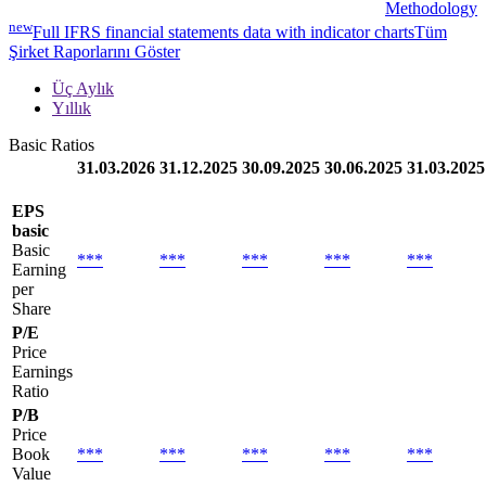
Methodology
new
Full IFRS financial statements data with indicator charts
Tüm
Şirket Raporlarını Göster
Üç Aylık
Yıllık
Basic Ratios
31.03.2026
31.12.2025
30.09.2025
30.06.2025
31.03.2025
EPS
basic
Basic
***
***
***
***
***
Earning
per
Share
P/E
Price
Earnings
Ratio
P/B
Price
Book
***
***
***
***
***
Value