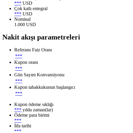
***
USD
Çok katlı entegral
***
USD
Nominal
1.000 USD
Nakit akışı parametreleri
Referans Faiz Oranı
***
Kupon oranı
***
Gün Sayım Konvansiyonu
***
Kupon tahakkukunun başlangıcı
***
Kupon ödeme sıklığı
***
yılda zaman(lar)
Ödeme para birimi
***
İtfa tarihi
***