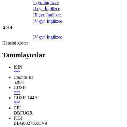
I çyr. İngilizce
II çyr. İngilizce
III çyr. İngilizce
IV çyr. İngilizce
2014
IV çyr. İngilizce
Hepsini göster
Tanımlayıcılar
ISIN
***
Cbonds ID
52931
CUSIP
***
CUSIP 144A
***
CFI
DBFUGR
FIGI
BBG0027SXCV9