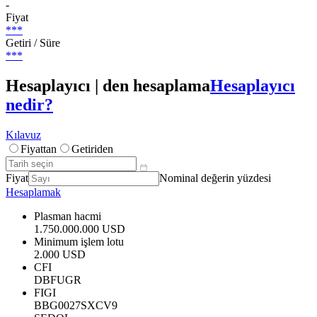
-
Fiyat
***
Getiri / Süre
***
Hesaplayıcı | den hesaplama
Hesaplayıcı
nedir?
Kılavuz
Fiyattan
Getiriden
Fiyat
Nominal değerin yüzdesi
Hesaplamak
Plasman hacmi
1.750.000.000 USD
Minimum işlem lotu
2.000 USD
CFI
DBFUGR
FIGI
BBG0027SXCV9