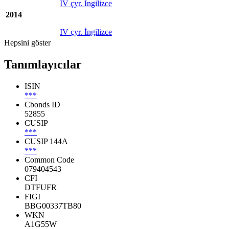
IV çyr. İngilizce
2014
IV çyr. İngilizce
Hepsini göster
Tanımlayıcılar
ISIN
***
Cbonds ID
52855
CUSIP
***
CUSIP 144A
***
Common Code
079404543
CFI
DTFUFR
FIGI
BBG00337TB80
WKN
A1G55W