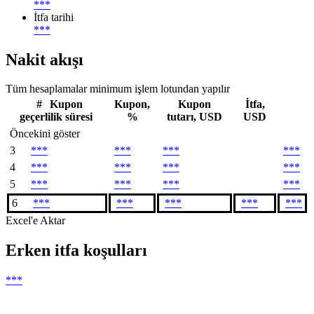
***
İtfa tarihi
***
Nakit akışı
Tüm hesaplamalar minimum işlem lotundan yapılır
#
Kupon
Kupon,
Kupon
İtfa,
geçerlilik süresi
%
tutarı, USD
USD
Öncekini göster
3
***
***
***
***
4
***
***
***
***
5
***
***
***
***
6
***
***
***
***
***
Excel'e Aktar
Erken itfa koşulları
***