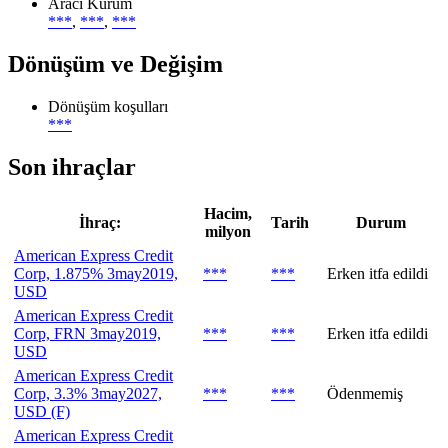
Aracı Kurum
***
,
***
,
***
Dönüşüm ve Değişim
Dönüşüm koşulları
***
Son ihraçlar
Hacim,
İhraç:
Tarih
Durum
milyon
American Express Credit
Corp, 1.875% 3may2019,
***
***
Erken itfa edildi
USD
American Express Credit
Corp, FRN 3may2019,
***
***
Erken itfa edildi
USD
American Express Credit
Corp, 3.3% 3may2027,
***
***
Ödenmemiş
USD (F)
American Express Credit