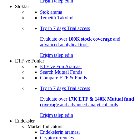
Erişim talep edin
Stoklar
Stok arama
Temettü Takvimi
Try in
7 days
Trial access
Evaluate over
100K stock coverage
and
advanced analytical tools
Erişim talep edin
ETF ve Fonlar
ETF ve Fon Araması
Search Mutual Funds
Compare ETF & Funds
Try in
7 days
Trial access
Evaluate over
17K ETF & 140K Mutual fund
coverage
and advanced analytical tools
Erişim talep edin
Endeksler
Market Indicators
Endekslerin araması
Cryptocurrencies