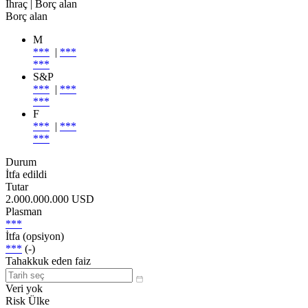
İhraç
| Borç alan
Borç alan
M
***
|
***
***
S&P
***
|
***
***
F
***
|
***
***
Durum
İtfa edildi
Tutar
2.000.000.000 USD
Plasman
***
İtfa (opsiyon)
***
(-)
Tahakkuk eden faiz
Veri yok
Risk Ülke