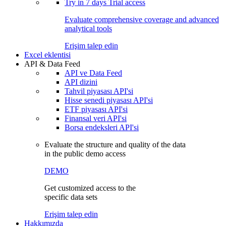
Try in
7 days
Trial access
Evaluate comprehensive coverage and advanced
analytical tools
Erişim talep edin
Excel eklentisi
API & Data Feed
API ve Data Feed
API dizini
Tahvil piyasası API'si
Hisse senedi piyasası API'si
ETF piyasası API'si
Finansal veri API'si
Borsa endeksleri API'si
Evaluate the structure and quality of the data
in the public demo access
DEMO
Get customized access to the
specific data sets
Erişim talep edin
Hakkımızda