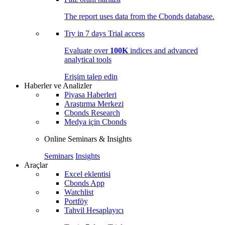
The report uses data from the Cbonds database.
Try in
7 days
Trial access
Evaluate over
100K
indices and advanced
analytical tools
Erişim talep edin
Haberler ve Analizler
Piyasa Haberleri
Araştırma Merkezi
Cbonds Research
Medya için Cbonds
Online Seminars & Insights
Seminars
Insights
Araçlar
Excel eklentisi
Cbonds App
Watchlist
Portföy
Tahvil Hesaplayıcı