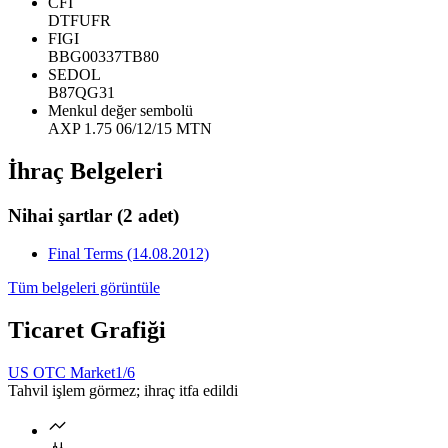
CFI
DTFUFR
FIGI
BBG00337TB80
SEDOL
B87QG31
Menkul değer sembolü
AXP 1.75 06/12/15 MTN
İhraç Belgeleri
Nihai şartlar
(2 adet)
Final Terms (14.08.2012)
Tüm belgeleri görüntüle
Ticaret Grafiği
US OTC Market
1/6
Tahvil işlem görmez; ihraç itfa edildi