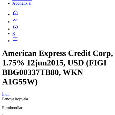
Abonelik al
R
American Express Credit Corp,
1.75% 12jun2015, USD (FIGI
BBG00337TB80, WKN
A1G55W)
İndir
Panoya kopyala
Eurobondlar