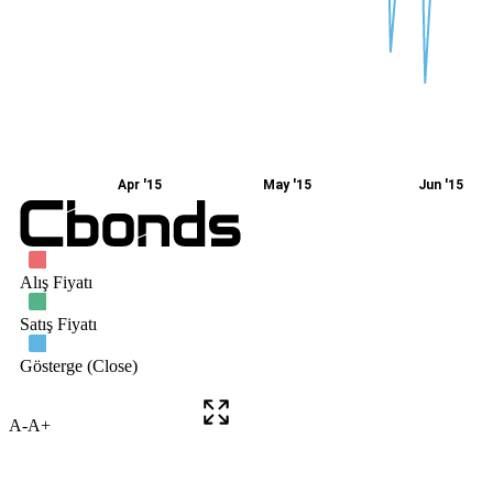
A-
A+