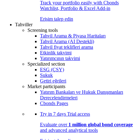
Track your portfolio easily with Cbonds
Watchlist, Portfolio & Excel Add-in
Erişim talep edin
Tahviller
Screening tools
Tahvil Arama & Piyasa Haritaları
Tahvil Arama (AI Destekli)
Tahvil fiyat teklifleri arama
Etkinlik takvimi
Yatırımcının takvimi
Specialized section
ESG (ÇSY)
Sukuk
Getiri eğrileri
Market participants
Yatırım Bankaları ve Hukuk Danışmanları
Derecelendirmeleri
Cbonds Pages
Try in
7 days
Trial access
Evaluate over
1 million global bond coverage
and advanced analytical tools