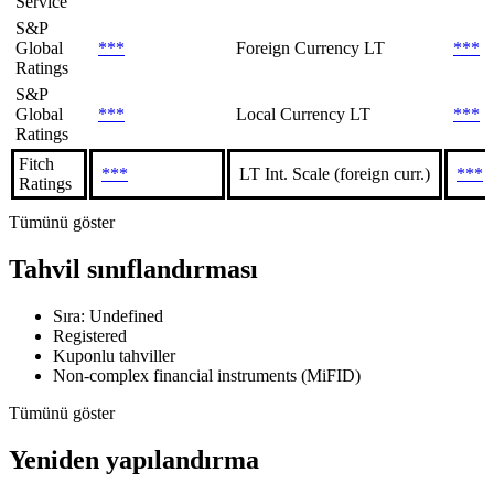
Service
S&P
Global
***
Foreign Currency LT
***
Ratings
S&P
Global
***
Local Currency LT
***
Ratings
Fitch
***
LT Int. Scale (foreign curr.)
***
Ratings
Tümünü göster
Tahvil sınıflandırması
Sıra: Undefined
Registered
Kuponlu tahviller
Non-complex financial instruments (MiFID)
Tümünü göster
Yeniden yapılandırma