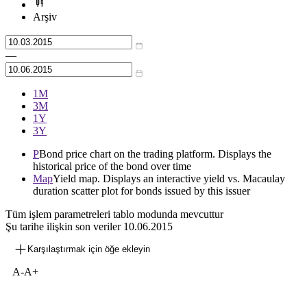
Arşiv
—
1М
3М
1Y
3Y
P
Bond price chart on the trading platform. Displays the
historical price of the bond over time
Map
Yield map. Displays an interactive yield vs. Macaulay
duration scatter plot for bonds issued by this issuer
Tüm işlem parametreleri tablo modunda mevcuttur
Şu tarihe ilişkin son veriler
10.06.2015
Karşılaştırmak için öğe ekleyin