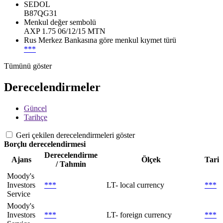
SEDOL
B87QG31
Menkul değer sembolü
AXP 1.75 06/12/15 MTN
Rus Merkez Bankasına göre menkul kıymet türü
***
Tümünü göster
Derecelendirmeler
Güncel
Tarihçe
Geri çekilen derecelendirmeleri göster
Borçlu derecelendirmesi
Derecelendirme
Ajans
Ölçek
Tari
/ Tahmin
Moody's
Investors
***
LT- local currency
***
Service
Moody's
Investors
***
LT- foreign currency
***