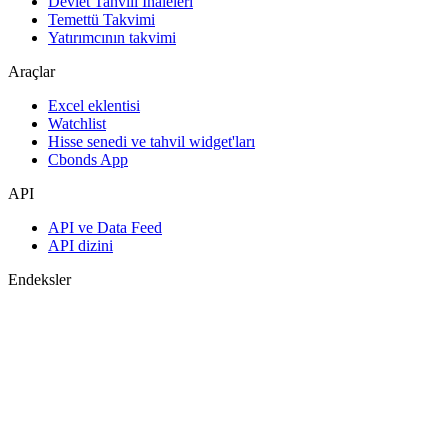
Devlet Tahvili İhaleleri
Temettü Takvimi
Yatırımcının takvimi
Araçlar
Excel eklentisi
Watchlist
Hisse senedi ve tahvil widget'ları
Cbonds App
API
API ve Data Feed
API dizini
Endeksler
Endekslerin araması
Ülke sayfaları
Endeks oluştur
Görüş birliği tahminleri
Makroekonomi
ETF ve Fonlar