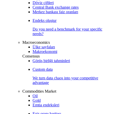
Döviz çiftleri
Central Bank exchange rates
Merkez bankası faiz oranları
Endeks oluştur
Do you need a benchmark for your specific
needs?
Macroeconomics
Ülke sayfaları
Makroekonomi
Consensus
Görüş birliği tahminleri
Custom data
We turn data chaos into your competitive
advantage
Commodities Market
Oil
Gold
Emtia endeksleri
Faiz oranı haritası