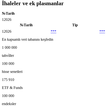
İhaleler ve ek plasmanlar
№
Tarih
1
2026
№
Tarih
Tip
1
2026
***
***
En kapsamlı veri tabanını keşfedin
1 000 000
tahvi̇ller
100 000
hisse senetleri
175 910
ETF & Funds
100 000
endeksler