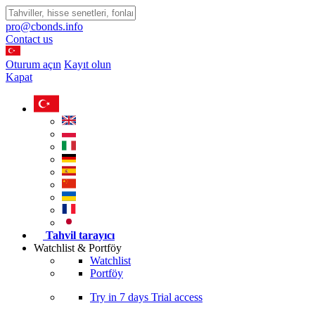
pro@cbonds.info
Contact us
Oturum açın
Kayıt olun
Kapat
Tahvil tarayıcı
Watchlist & Portföy
Watchlist
Portföy
Try in
7 days
Trial access