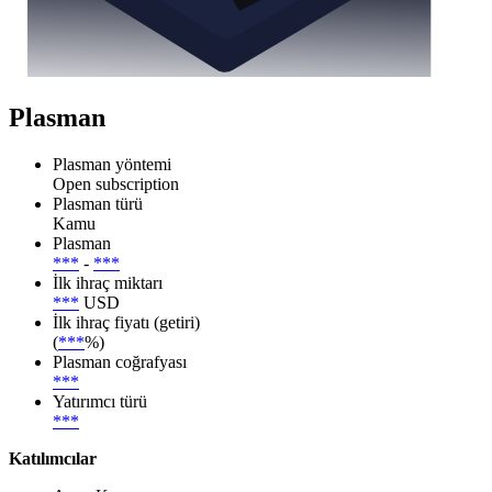
Plasman
Plasman yöntemi
Open subscription
Plasman türü
Kamu
Plasman
***
-
***
İlk ihraç miktarı
***
USD
İlk ihraç fiyatı (getiri)
(
***
%)
Plasman coğrafyası
***
Yatırımcı türü
***
Katılımcılar