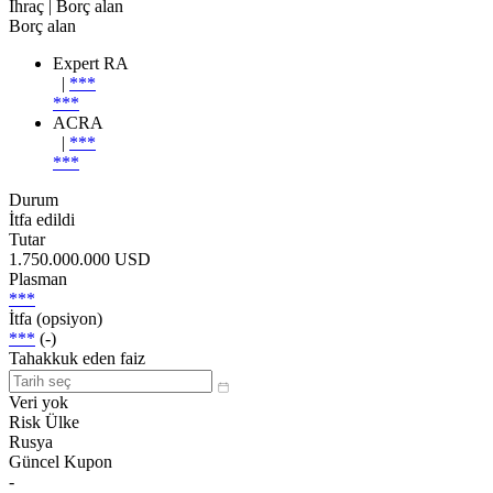
İhraç
| Borç alan
Borç alan
Expert RA
|
***
***
ACRA
|
***
***
Durum
İtfa edildi
Tutar
1.750.000.000 USD
Plasman
***
İtfa (opsiyon)
***
(-)
Tahakkuk eden faiz
Veri yok
Risk Ülke
Rusya
Güncel Kupon
-