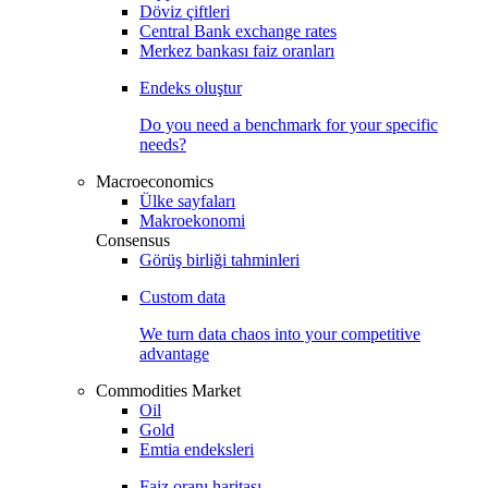
Döviz çiftleri
Central Bank exchange rates
Merkez bankası faiz oranları
Endeks oluştur
Do you need a benchmark for your specific
needs?
Macroeconomics
Ülke sayfaları
Makroekonomi
Consensus
Görüş birliği tahminleri
Custom data
We turn data chaos into your competitive
advantage
Commodities Market
Oil
Gold
Emtia endeksleri
Faiz oranı haritası