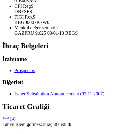
016406783
CFI RegS
DBFSFR
FIGI RegS
BBG00007K7W0
Menkul değer sembolü
GAZPRU 9.625 03/01/13 REGS
İhraç Belgeleri
İzahname
Prospectus
Diğerleri
Issuer Substitution Announcement (03.11.2007)
Ticaret Grafiği
***
1/8
Tahvil işlem görmez; ihraç itfa edildi