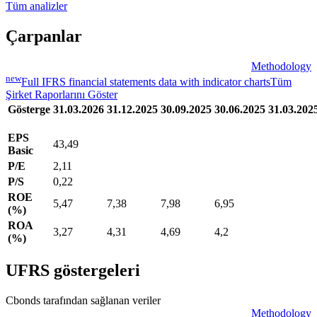
Tüm analizler
Çarpanlar
Methodology
new
Full IFRS financial statements data with indicator charts
Tüm
Şirket Raporlarını Göster
Gösterge
31.03.2026
31.12.2025
30.09.2025
30.06.2025
31.03.202
EPS
43,49
Basic
P/E
2,11
P/S
0,22
ROE
5,47
7,38
7,98
6,95
(%)
ROA
3,27
4,31
4,69
4,2
(%)
UFRS göstergeleri
Cbonds tarafından sağlanan veriler
Methodology