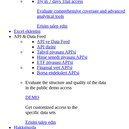
Try in
7 days
Trial access
Evaluate comprehensive coverage and advanced
analytical tools
Erişim talep edin
Excel eklentisi
API & Data Feed
API ve Data Feed
API dizini
Tahvil piyasası API'si
Hisse senedi piyasası API'si
ETF piyasası API'si
Finansal veri API'si
Borsa endeksleri API'si
Evaluate the structure and quality of the data
in the public demo access
DEMO
Get customized access to the
specific data sets
Erişim talep edin
Hakkımızda