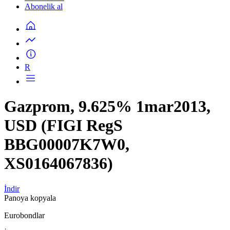
Abonelik al
R
Gazprom, 9.625% 1mar2013,
USD (FIGI RegS
BBG00007K7W0,
XS0164067836)
İndir
Panoya kopyala
Eurobondlar