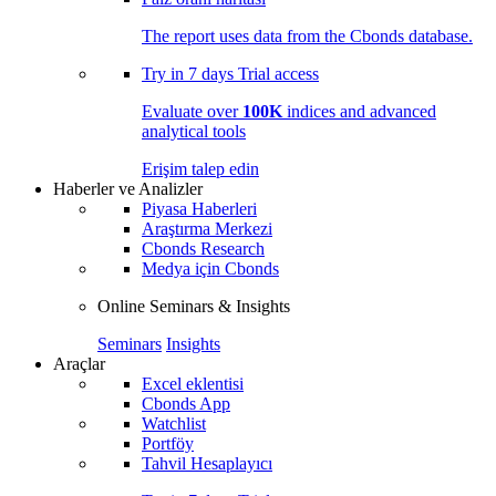
The report uses data from the Cbonds database.
Try in
7 days
Trial access
Evaluate over
100K
indices and advanced
analytical tools
Erişim talep edin
Haberler ve Analizler
Piyasa Haberleri
Araştırma Merkezi
Cbonds Research
Medya için Cbonds
Online Seminars & Insights
Seminars
Insights
Araçlar
Excel eklentisi
Cbonds App
Watchlist
Portföy
Tahvil Hesaplayıcı