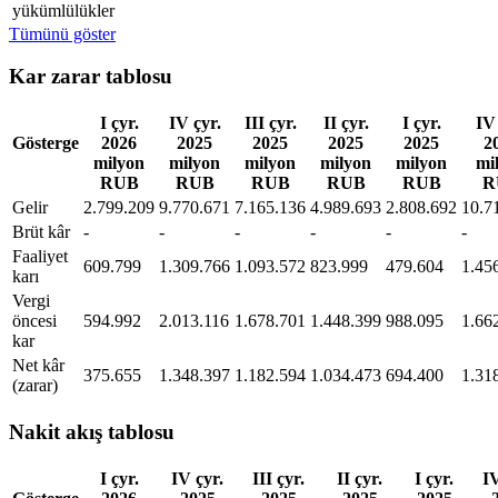
yükümlülükler
Tümünü göster
Kar zarar tablosu
I çyr.
IV çyr.
III çyr.
II çyr.
I çyr.
IV 
Gösterge
2026
2025
2025
2025
2025
2
milyon
milyon
milyon
milyon
milyon
mi
RUB
RUB
RUB
RUB
RUB
R
Gelir
2.799.209
9.770.671
7.165.136
4.989.693
2.808.692
10.7
Brüt kâr
-
-
-
-
-
-
Faaliyet
609.799
1.309.766
1.093.572
823.999
479.604
1.45
karı
Vergi
öncesi
594.992
2.013.116
1.678.701
1.448.399
988.095
1.66
kar
Net kâr
375.655
1.348.397
1.182.594
1.034.473
694.400
1.31
(zarar)
Nakit akış tablosu
I çyr.
IV çyr.
III çyr.
II çyr.
I çyr.
IV