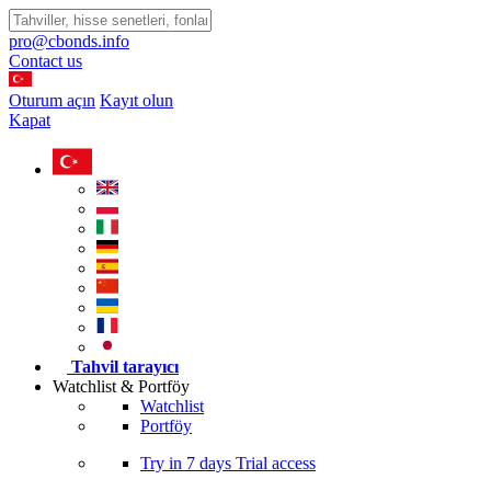
pro@cbonds.info
Contact us
Oturum açın
Kayıt olun
Kapat
Tahvil tarayıcı
Watchlist & Portföy
Watchlist
Portföy
Try in
7 days
Trial access