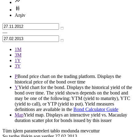
Arşiv
—
1М
3М
1Y
3Y
P
Bond price chart on the trading platform. Displays the
historical price of the bond over time
Y
Yield chart for the bond. Displays the historical yield of the
bond over time. The yield shown depends on the bond and
may be one of the following: YTM (yield to maturity), YTC
(yield to call), or YTP (yield to put). Yield measures
definitions are available in the
Bond Calculator Guide
Map
Yield map. Displays an interactive yield vs. Macaulay
duration scatter plot for bonds issued by this issuer
Tüm işlem parametreleri tablo modunda mevcuttur
Şu tarihe ilişkin son veriler
27.02.2013