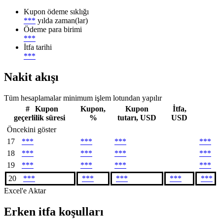
Kupon ödeme sıklığı
***
yılda zaman(lar)
Ödeme para birimi
***
İtfa tarihi
***
Nakit akışı
Tüm hesaplamalar minimum işlem lotundan yapılır
#
Kupon
Kupon,
Kupon
İtfa,
geçerlilik süresi
%
tutarı, USD
USD
Öncekini göster
17
***
***
***
***
18
***
***
***
***
19
***
***
***
***
20
***
***
***
***
***
Excel'e Aktar
Erken itfa koşulları