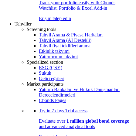
Track your portfolio easily with Cbonds
Watchlist, Portfolio & Excel Add-in
Erişim talep edin
Tahviller
Screening tools
Tahvil Arama & Piyasa Haritaları
Tahvil Arama (AI Destekli)
Tahvil fiyat teklifleri arama
Etkinlik takvimi
Yatırımcının takvimi
Specialized section
ESG (ÇSY)
Sukuk
Getiri eğrileri
Market participants
Yatırım Bankaları ve Hukuk Danışmanları
Derecelendirmeleri
Cbonds Pages
Try in
7 days
Trial access
Evaluate over
1 million global bond coverage
and advanced analytical tools