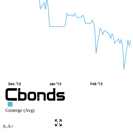
A-
A+