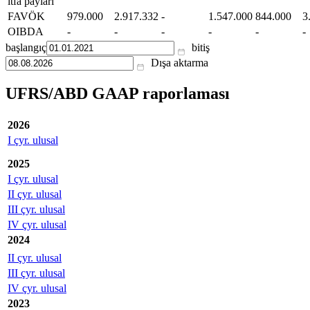
itfa payları
FAVÖK
979.000
2.917.332
-
1.547.000
844.000
3
OIBDA
-
-
-
-
-
-
başlangıç
bitiş
Dışa aktarma
UFRS/ABD GAAP raporlaması
2026
I çyr. ulusal
2025
I çyr. ulusal
II çyr. ulusal
III çyr. ulusal
IV çyr. ulusal
2024
II çyr. ulusal
III çyr. ulusal
IV çyr. ulusal
2023