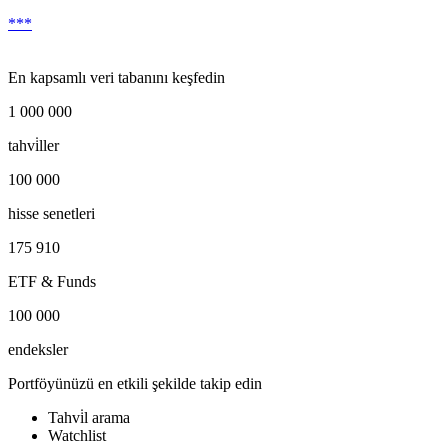
***
En kapsamlı veri tabanını keşfedin
1 000 000
tahvi̇ller
100 000
hisse senetleri
175 910
ETF & Funds
100 000
endeksler
Portföyünüzü en etkili şekilde takip edin
Tahvi̇l arama
Watchlist