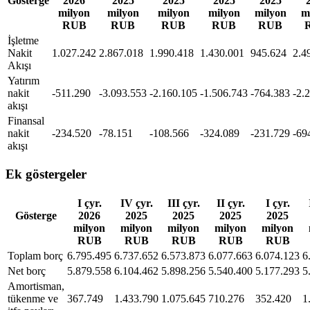
Gösterge
2026
2025
2025
2025
2025
milyon
milyon
milyon
milyon
milyon
m
RUB
RUB
RUB
RUB
RUB
İşletme
Nakit
1.027.242
2.867.018
1.990.418
1.430.001
945.624
2.4
Akışı
Yatırım
nakit
-511.290
-3.093.553
-2.160.105
-1.506.743
-764.383
-2.
akışı
Finansal
nakit
-234.520
-78.151
-108.566
-324.089
-231.729
-69
akışı
Ek göstergeler
I çyr.
IV çyr.
III çyr.
II çyr.
I çyr.
Gösterge
2026
2025
2025
2025
2025
milyon
milyon
milyon
milyon
milyon
RUB
RUB
RUB
RUB
RUB
Toplam borç
6.795.495
6.737.652
6.573.873
6.077.663
6.074.123
6
Net borç
5.879.558
6.104.462
5.898.256
5.540.400
5.177.293
5
Amortisman,
tükenme ve
367.749
1.433.790
1.075.645
710.276
352.420
1