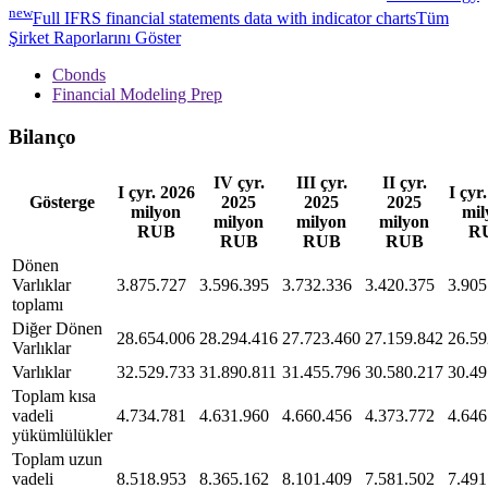
new
Full IFRS financial statements data with indicator charts
Tüm
Şirket Raporlarını Göster
Cbonds
Financial Modeling Prep
Bilanço
IV çyr.
III çyr.
II çyr.
I çyr. 2026
I çyr
Gösterge
2025
2025
2025
milyon
mil
milyon
milyon
milyon
RUB
R
RUB
RUB
RUB
Dönen
Varlıklar
3.875.727
3.596.395
3.732.336
3.420.375
3.905
toplamı
Diğer Dönen
28.654.006
28.294.416
27.723.460
27.159.842
26.59
Varlıklar
Varlıklar
32.529.733
31.890.811
31.455.796
30.580.217
30.49
Toplam kısa
vadeli
4.734.781
4.631.960
4.660.456
4.373.772
4.646
yükümlülükler
Toplam uzun
vadeli
8.518.953
8.365.162
8.101.409
7.581.502
7.491