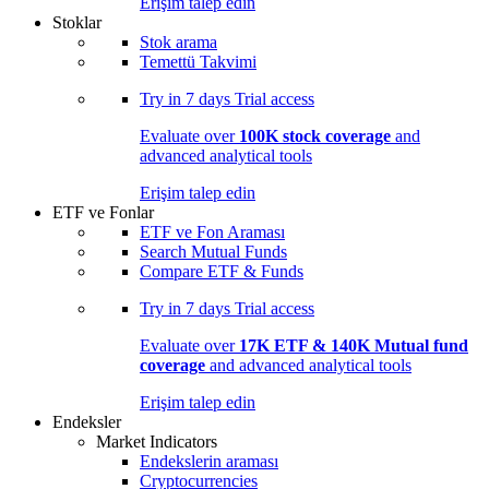
Erişim talep edin
Stoklar
Stok arama
Temettü Takvimi
Try in
7 days
Trial access
Evaluate over
100K stock coverage
and
advanced analytical tools
Erişim talep edin
ETF ve Fonlar
ETF ve Fon Araması
Search Mutual Funds
Compare ETF & Funds
Try in
7 days
Trial access
Evaluate over
17K ETF & 140K Mutual fund
coverage
and advanced analytical tools
Erişim talep edin
Endeksler
Market Indicators
Endekslerin araması
Cryptocurrencies