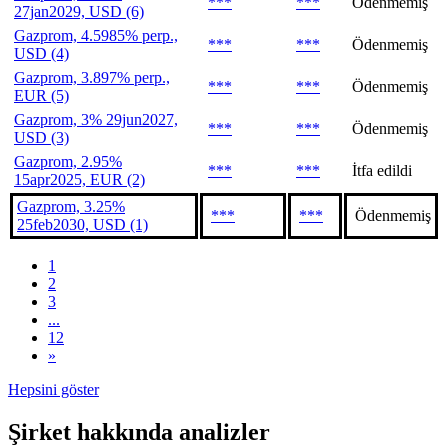
***
***
Ödenmemiş
27jan2029, USD (6)
Gazprom, 4.5985% perp.,
***
***
Ödenmemiş
USD (4)
Gazprom, 3.897% perp.,
***
***
Ödenmemiş
EUR (5)
Gazprom, 3% 29jun2027,
***
***
Ödenmemiş
USD (3)
Gazprom, 2.95%
***
***
İtfa edildi
15apr2025, EUR (2)
Gazprom, 3.25%
***
***
Ödenmemiş
25feb2030, USD (1)
1
2
3
...
12
»
Hepsini göster
Şirket hakkında analizler