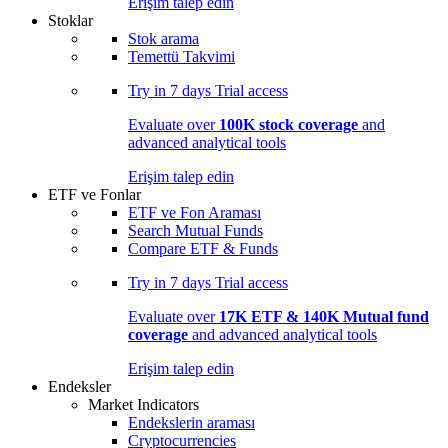
Erişim talep edin
Stoklar
Stok arama
Temettü Takvimi
Try in
7 days
Trial access
Evaluate over
100K stock coverage
and
advanced analytical tools
Erişim talep edin
ETF ve Fonlar
ETF ve Fon Araması
Search Mutual Funds
Compare ETF & Funds
Try in
7 days
Trial access
Evaluate over
17K ETF & 140K Mutual fund
coverage
and advanced analytical tools
Erişim talep edin
Endeksler
Market Indicators
Endekslerin araması
Cryptocurrencies