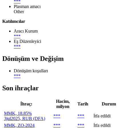
***
Plasman amacı
Other
Katılımcılar
Aracı Kurum
***
Eş Düzenleyici
***
Dönüşüm ve Değişim
Dönüşüm koşulları
***
Son ihraçlar
Hacim,
İhraç:
Tarih
Durum
milyon
MMK, 18.85%
***
***
İtfa edildi
3jul2025, RUB (DFA)
MMK, ZO-2024
***
***
İtfa edildi