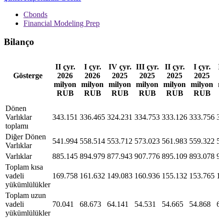
Cbonds
Financial Modeling Prep
Bilanço
II çyr.
I çyr.
IV çyr.
III çyr.
II çyr.
I çyr.
Gösterge
2026
2026
2025
2025
2025
2025
milyon
milyon
milyon
milyon
milyon
milyon
RUB
RUB
RUB
RUB
RUB
RUB
Dönen
Varlıklar
343.151
336.465
324.231
334.753
333.126
333.756
toplamı
Diğer Dönen
541.994
558.514
553.712
573.023
561.983
559.322
Varlıklar
Varlıklar
885.145
894.979
877.943
907.776
895.109
893.078
Toplam kısa
vadeli
169.758
161.632
149.083
160.936
155.132
153.765
yükümlülükler
Toplam uzun
vadeli
70.041
68.673
64.141
54.531
54.665
54.868
yükümlülükler