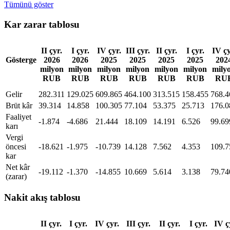
Tümünü göster
Kar zarar tablosu
II çyr.
I çyr.
IV çyr.
III çyr.
II çyr.
I çyr.
IV çy
Gösterge
2026
2026
2025
2025
2025
2025
202
milyon
milyon
milyon
milyon
milyon
milyon
mily
RUB
RUB
RUB
RUB
RUB
RUB
RU
Gelir
282.311
129.025
609.865
464.100
313.515
158.455
768.4
Brüt kâr
39.314
14.858
100.305
77.104
53.375
25.713
176.0
Faaliyet
-1.874
-4.686
21.444
18.109
14.191
6.526
99.69
karı
Vergi
öncesi
-18.621
-1.975
-10.739
14.128
7.562
4.353
109.7
kar
Net kâr
-19.112
-1.370
-14.855
10.669
5.614
3.138
79.74
(zarar)
Nakit akış tablosu
II çyr.
I çyr.
IV çyr.
III çyr.
II çyr.
I çyr.
IV ç