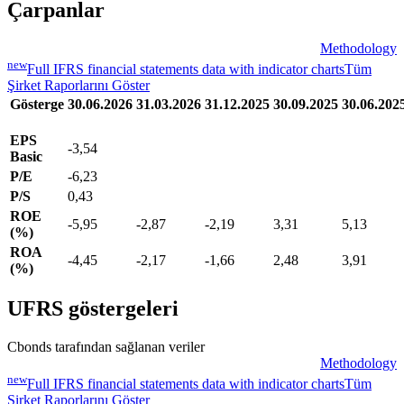
Çarpanlar
Methodology
new
Full IFRS financial statements data with indicator charts
Tüm
Şirket Raporlarını Göster
Gösterge
30.06.2026
31.03.2026
31.12.2025
30.09.2025
30.06.202
EPS
-3,54
Basic
P/E
-6,23
P/S
0,43
ROE
-5,95
-2,87
-2,19
3,31
5,13
(%)
ROA
-4,45
-2,17
-1,66
2,48
3,91
(%)
UFRS göstergeleri
Cbonds tarafından sağlanan veriler
Methodology
new
Full IFRS financial statements data with indicator charts
Tüm
Şirket Raporlarını Göster