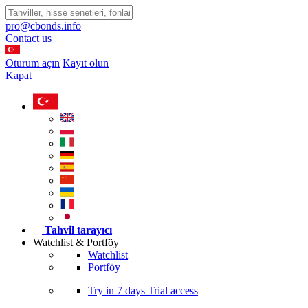
pro@cbonds.info
Contact us
Oturum açın
Kayıt olun
Kapat
Tahvil tarayıcı
Watchlist & Portföy
Watchlist
Portföy
Try in
7 days
Trial access