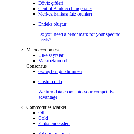
Döviz çiftleri
Central Bank exchange rates
Merkez bankası faiz oranları
Endeks oluştur
Do you need a benchmark for your specific
needs?
Macroeconomics
Ülke sayfaları
Makroekonomi
Consensus
Görüş birliği tahminleri
Custom data
We turn data chaos into your competitive
advantage
Commodities Market
Oil
Gold
Emtia endeksleri
Faiz oranı haritası