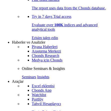
The report uses data from the Cbonds database.
Try in
7 days
Trial access
Evaluate over
100K
indices and advanced
analytical tools
Erişim talep edin
Haberler ve Analizler
Piyasa Haberleri
Araştırma Merkezi
Cbonds Research
Medya için Cbonds
Online Seminars & Insights
Seminars
Insights
Araçlar
Excel eklentisi
Cbonds App
Watchlist
Portföy
Tahvil Hesaplayıcı