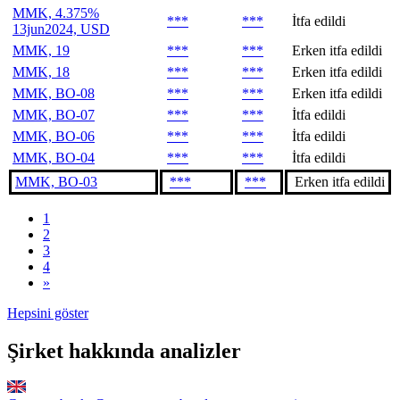
MMK, 4.375%
***
***
İtfa edildi
13jun2024, USD
MMK, 19
***
***
Erken itfa edildi
MMK, 18
***
***
Erken itfa edildi
MMK, BO-08
***
***
Erken itfa edildi
MMK, BO-07
***
***
İtfa edildi
MMK, BO-06
***
***
İtfa edildi
MMK, BO-04
***
***
İtfa edildi
MMK, BO-03
***
***
Erken itfa edildi
1
2
3
4
»
Hepsini göster
Şirket hakkında analizler