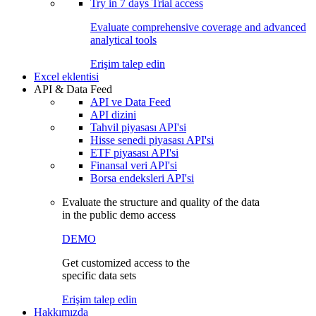
Try in
7 days
Trial access
Evaluate comprehensive coverage and advanced
analytical tools
Erişim talep edin
Excel eklentisi
API & Data Feed
API ve Data Feed
API dizini
Tahvil piyasası API'si
Hisse senedi piyasası API'si
ETF piyasası API'si
Finansal veri API'si
Borsa endeksleri API'si
Evaluate the structure and quality of the data
in the public demo access
DEMO
Get customized access to the
specific data sets
Erişim talep edin
Hakkımızda