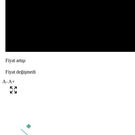
A-
A+