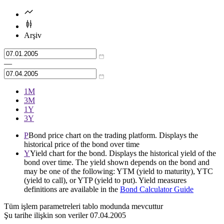
Arşiv
—
1М
3М
1Y
3Y
P
Bond price chart on the trading platform. Displays the
historical price of the bond over time
Y
Yield chart for the bond. Displays the historical yield of the
bond over time. The yield shown depends on the bond and
may be one of the following: YTM (yield to maturity), YTC
(yield to call), or YTP (yield to put). Yield measures
definitions are available in the
Bond Calculator Guide
Tüm işlem parametreleri tablo modunda mevcuttur
Şu tarihe ilişkin son veriler
07.04.2005