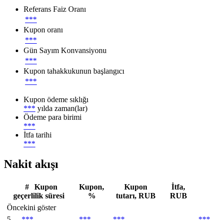
Referans Faiz Oranı
***
Kupon oranı
***
Gün Sayım Konvansiyonu
***
Kupon tahakkukunun başlangıcı
***
Kupon ödeme sıklığı
***
yılda zaman(lar)
Ödeme para birimi
***
İtfa tarihi
***
Nakit akışı
#
Kupon
Kupon,
Kupon
İtfa,
geçerlilik süresi
%
tutarı, RUB
RUB
Öncekini göster
5
***
***
***
***