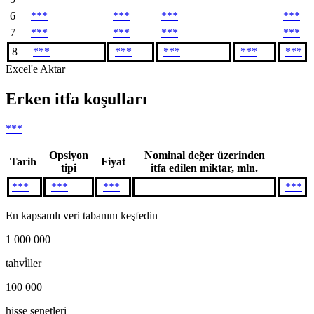
6
***
***
***
***
7
***
***
***
***
8
***
***
***
***
***
Excel'e Aktar
Erken itfa koşulları
***
Opsiyon
Nominal değer üzerinden
Tarih
Fiyat
tipi
itfa edilen miktar, mln.
***
***
***
***
En kapsamlı veri tabanını keşfedin
1 000 000
tahvi̇ller
100 000
hisse senetleri