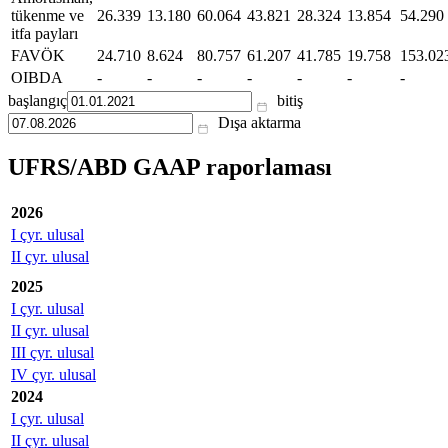
tükenme ve
26.339
13.180
60.064
43.821
28.324
13.854
54.290
itfa payları
FAVÖK
24.710
8.624
80.757
61.207
41.785
19.758
153.02
OIBDA
-
-
-
-
-
-
-
başlangıç
bitiş
Dışa aktarma
UFRS/ABD GAAP raporlaması
2026
I çyr. ulusal
II çyr. ulusal
2025
I çyr. ulusal
II çyr. ulusal
III çyr. ulusal
IV çyr. ulusal
2024
I çyr. ulusal
II çyr. ulusal