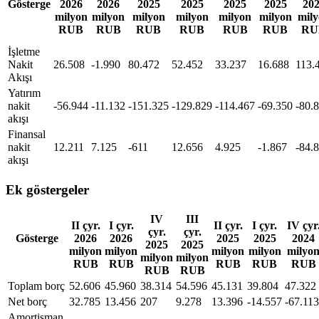
Gösterge
2026
2026
2025
2025
2025
2025
20
milyon
milyon
milyon
milyon
milyon
milyon
mil
RUB
RUB
RUB
RUB
RUB
RUB
RU
İşletme
Nakit
26.508
-1.990
80.472
52.452
33.237
16.688
113.
Akışı
Yatırım
nakit
-56.944
-11.132
-151.325
-129.829
-114.467
-69.350
-80.
akışı
Finansal
nakit
12.211
7.125
-611
12.656
4.925
-1.867
-84.
akışı
Ek göstergeler
IV
III
II çyr.
I çyr.
II çyr.
I çyr.
IV çyr
çyr.
çyr.
Gösterge
2026
2026
2025
2025
2024
2025
2025
milyon
milyon
milyon
milyon
milyo
milyon
milyon
RUB
RUB
RUB
RUB
RUB
RUB
RUB
Toplam borç
52.606
45.960
38.314
54.596
45.131
39.804
47.322
Net borç
32.785
13.456
207
9.278
13.396
-14.557
-67.113
Amortisman,