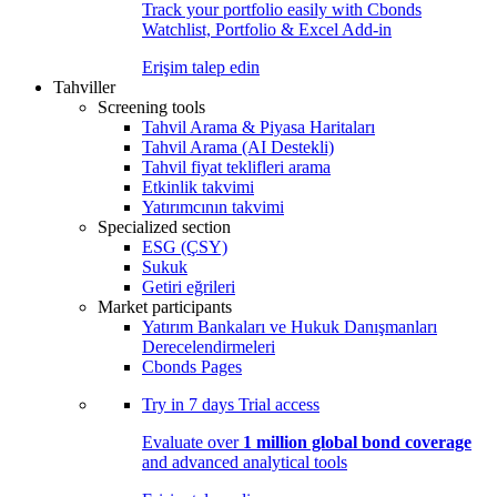
Track your portfolio easily with Cbonds
Watchlist, Portfolio & Excel Add-in
Erişim talep edin
Tahviller
Screening tools
Tahvil Arama & Piyasa Haritaları
Tahvil Arama (AI Destekli)
Tahvil fiyat teklifleri arama
Etkinlik takvimi
Yatırımcının takvimi
Specialized section
ESG (ÇSY)
Sukuk
Getiri eğrileri
Market participants
Yatırım Bankaları ve Hukuk Danışmanları
Derecelendirmeleri
Cbonds Pages
Try in
7 days
Trial access
Evaluate over
1 million global bond coverage
and advanced analytical tools