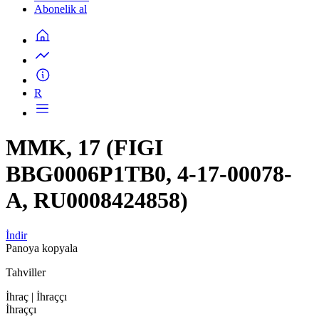
Abonelik al
R
MMK, 17 (FIGI
BBG0006P1TB0, 4-17-00078-
A, RU0008424858)
İndir
Panoya kopyala
Tahviller
İhraç
| İhraççı
İhraççı