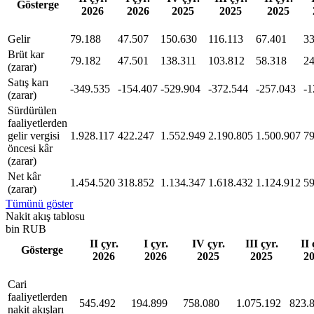
Gösterge
2026
2026
2025
2025
2025
Gelir
79.188
47.507
150.630
116.113
67.401
33
Brüt kar
79.182
47.501
138.311
103.812
58.318
24
(zarar)
Satış karı
-349.535
-154.407
-529.904
-372.544
-257.043
-1
(zarar)
Sürdürülen
faaliyetlerden
gelir vergisi
1.928.117
422.247
1.552.949
2.190.805
1.500.907
79
öncesi kâr
(zarar)
Net kâr
1.454.520
318.852
1.134.347
1.618.432
1.124.912
59
(zarar)
Tümünü göster
Nakit akış tablosu
bin RUB
II çyr.
I çyr.
IV çyr.
III çyr.
II 
Gösterge
2026
2026
2025
2025
2
Cari
faaliyetlerden
545.492
194.899
758.080
1.075.192
823.
nakit akışları