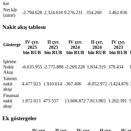
kar
Net kâr
-2.794.628
2.324.618
9.276.231
354.260
3.462.836
(zarar)
Nakit akış tablosu
IV çyr.
II çyr.
IV çyr.
II çyr.
IV çyr.
Gösterge
2025
2025
2024
2024
2023
bin RUB
bin RUB
bin RUB
bin RUB
bin RUB
İşletme
Nakit
-6.635.955
-2.775.888
-2.269.228
1.834.319
379.434
Akışı
Yatırım
nakit
4.477.023
1.910.614
-367.496
-8.052.972
-3.424.876
akışı
Finansal
nakit
1.872.013
475.557
13.608.872
7.813.965
1.202.391
akışı
Ek göstergeler
IV çyr.
II çyr.
IV çyr.
II çyr.
IV çy