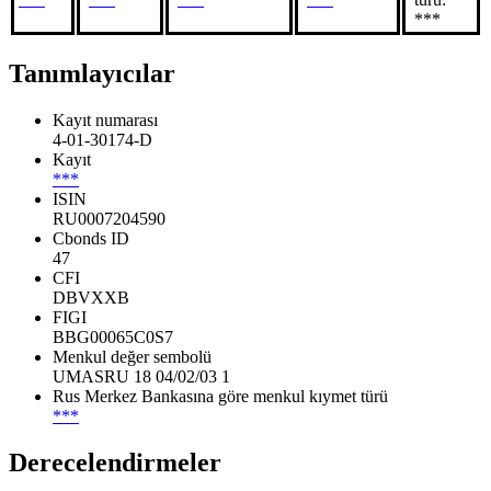
***
Tanımlayıcılar
Kayıt numarası
4-01-30174-D
Kayıt
***
ISIN
RU0007204590
Cbonds ID
47
CFI
DBVXXB
FIGI
BBG00065C0S7
Menkul değer sembolü
UMASRU 18 04/02/03 1
Rus Merkez Bankasına göre menkul kıymet türü
***
Derecelendirmeler