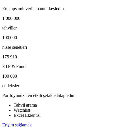
En kapsamlı veri tabanını keşfedin
1 000 000
tahvi̇ller
100 000
hisse senetleri
175 910
ETF & Funds
100 000
endeksler
Portföyünüzü en etkili şekilde takip edin
Tahvi̇l arama
Watchlist
Excel Eklentisi
Erişim sağlamak