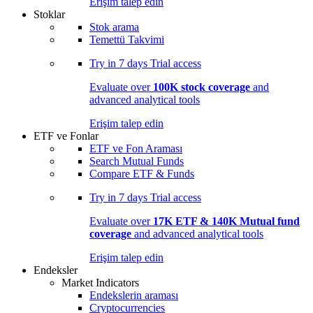
Erişim talep edin
Stoklar
Stok arama
Temettü Takvimi
Try in
7 days
Trial access
Evaluate over
100K stock coverage
and
advanced analytical tools
Erişim talep edin
ETF ve Fonlar
ETF ve Fon Araması
Search Mutual Funds
Compare ETF & Funds
Try in
7 days
Trial access
Evaluate over
17K ETF & 140K Mutual fund
coverage
and advanced analytical tools
Erişim talep edin
Endeksler
Market Indicators
Endekslerin araması
Cryptocurrencies