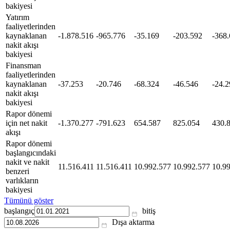
bakiyesi
Yatırım
faaliyetlerinden
kaynaklanan
-1.878.516
-965.776
-35.169
-203.592
-368
nakit akışı
bakiyesi
Finansman
faaliyetlerinden
kaynaklanan
-37.253
-20.746
-68.324
-46.546
-24.2
nakit akışı
bakiyesi
Rapor dönemi
için net nakit
-1.370.277
-791.623
654.587
825.054
430.
akışı
Rapor dönemi
başlangıcındaki
nakit ve nakit
11.516.411
11.516.411
10.992.577
10.992.577
10.9
benzeri
varlıkların
bakiyesi
Tümünü göster
başlangıç
bitiş
Dışa aktarma