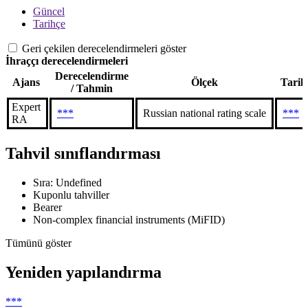
Güncel
Tarihçe
Geri çekilen derecelendirmeleri göster
İhraççı derecelendirmeleri
Derecelendirme
Ajans
Ölçek
Tarih
/ Tahmin
Expert
***
Russian national rating scale
***
RA
Tahvil sınıflandırması
Sıra: Undefined
Kuponlu tahviller
Bearer
Non-complex financial instruments (MiFID)
Tümünü göster
Yeniden yapılandırma
***