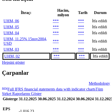
Hacim,
İhraç:
Tarih
Durum
milyon
UHM, 06
***
***
İtfa edildi
UHM, 05
***
***
İtfa edildi
UHM, 04
***
***
İtfa edildi
UHM, 11.25% 15nov2004,
***
***
İtfa edildi
USD
UHM, 03
***
***
İtfa edildi
UHM, 02
***
***
İtfa edildi
Hepsini göster
Çarpanlar
Methodology
new
Full IFRS financial statements data with indicator charts
Tüm
Şirket Raporlarını Göster
Gösterge
31.12.2025
30.06.2025
31.12.2024
30.06.2024
31.12.202
EPS
-1.016,23