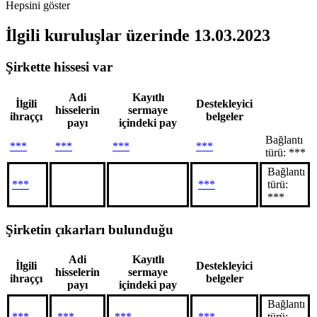
Hepsini göster
İlgili kuruluşlar
üzerinde 13.03.2023
Şirkette hissesi var
Adi
Kayıtlı
İlgili
Destekleyici
hisselerin
sermaye
ihraççı
belgeler
payı
içindeki pay
Bağlantı
***
***
***
***
türü: ***
Bağlantı
***
***
türü:
***
Şirketin çıkarları bulunduğu
Adi
Kayıtlı
İlgili
Destekleyici
hisselerin
sermaye
ihraççı
belgeler
payı
içindeki pay
Bağlantı
***
***
***
***
türü: