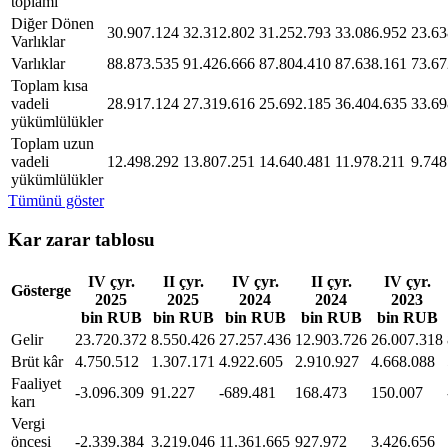
toplamı
Diğer Dönen
30.907.124
32.312.802
31.252.793
33.086.952
23.63
Varlıklar
Varlıklar
88.873.535
91.426.666
87.804.410
87.638.161
73.67
Toplam kısa
vadeli
28.917.124
27.319.616
25.692.185
36.404.635
33.69
yükümlülükler
Toplam uzun
vadeli
12.498.292
13.807.251
14.640.481
11.978.211
9.748
yükümlülükler
Tümünü göster
Kar zarar tablosu
IV çyr.
II çyr.
IV çyr.
II çyr.
IV çyr.
Gösterge
2025
2025
2024
2024
2023
bin RUB
bin RUB
bin RUB
bin RUB
bin RUB
Gelir
23.720.372
8.550.426
27.257.436
12.903.726
26.007.318
Brüt kâr
4.750.512
1.307.171
4.922.605
2.910.927
4.668.088
Faaliyet
-3.096.309
91.227
-689.481
168.473
150.007
karı
Vergi
öncesi
-2.339.384
3.219.046
11.361.665
927.972
3.426.656