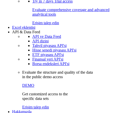
Try in
7 days
Trial access
Evaluate comprehensive coverage and advanced
analytical tools
Erişim talep edin
Excel eklentisi
API & Data Feed
API ve Data Feed
API dizini
Tahvil piyasası API'si
Hisse senedi piyasası API'si
ETF piyasası API'si
Finansal veri API'si
Borsa endeksleri API'si
Evaluate the structure and quality of the data
in the public demo access
DEMO
Get customized access to the
specific data sets
Erişim talep edin
Hakkımızda