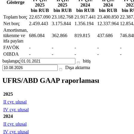
Gösterge
2025
2025
2024
2024
202
bin RUB
bin RUB
bin RUB
bin RUB
bin 
Toplam borç
22.657.090
23.182.768
21.917.441
23.400.850
22.387
Net borç
2.459.443
3.175.844
1.356.194
12.337.964
12.854
Amortisman,
tükenme ve
686.084
362.866
819.815
437.686
746.84
itfa payları
FAVÖK
-
-
-
-
-
OIBDA
-
-
-
-
-
başlangıç
bitiş
Dışa aktarma
UFRS/ABD GAAP raporlaması
2025
II çyr. ulusal
IV çyr. ulusal
2024
II çyr. ulusal
IV çyr. ulusal