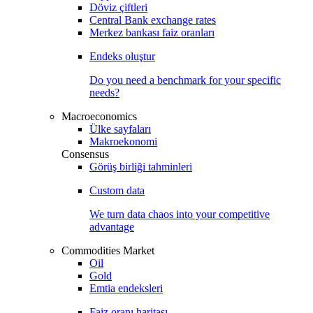
Döviz çiftleri
Central Bank exchange rates
Merkez bankası faiz oranları
Endeks oluştur
Do you need a benchmark for your specific
needs?
Macroeconomics
Ülke sayfaları
Makroekonomi
Consensus
Görüş birliği tahminleri
Custom data
We turn data chaos into your competitive
advantage
Commodities Market
Oil
Gold
Emtia endeksleri
Faiz oranı haritası