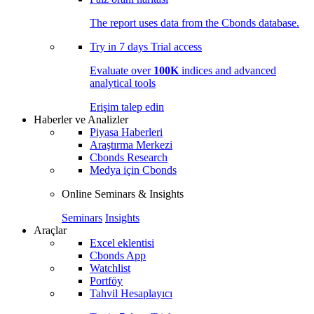
The report uses data from the Cbonds database.
Try in
7 days
Trial access
Evaluate over
100K
indices and advanced
analytical tools
Erişim talep edin
Haberler ve Analizler
Piyasa Haberleri
Araştırma Merkezi
Cbonds Research
Medya için Cbonds
Online Seminars & Insights
Seminars
Insights
Araçlar
Excel eklentisi
Cbonds App
Watchlist
Portföy
Tahvil Hesaplayıcı