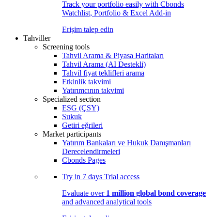
Track your portfolio easily with Cbonds
Watchlist, Portfolio & Excel Add-in
Erişim talep edin
Tahviller
Screening tools
Tahvil Arama & Piyasa Haritaları
Tahvil Arama (AI Destekli)
Tahvil fiyat teklifleri arama
Etkinlik takvimi
Yatırımcının takvimi
Specialized section
ESG (ÇSY)
Sukuk
Getiri eğrileri
Market participants
Yatırım Bankaları ve Hukuk Danışmanları
Derecelendirmeleri
Cbonds Pages
Try in
7 days
Trial access
Evaluate over
1 million global bond coverage
and advanced analytical tools