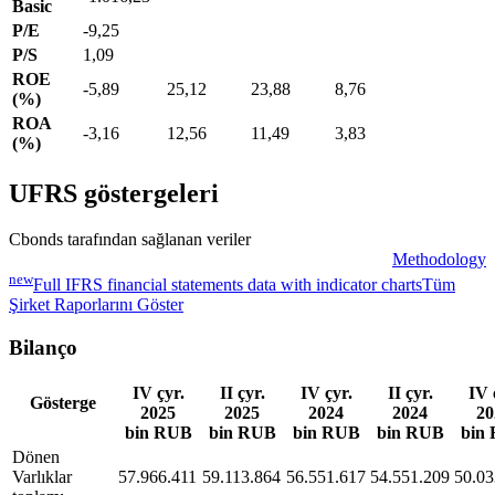
Basic
P/E
-9,25
P/S
1,09
ROE
-5,89
25,12
23,88
8,76
(%)
ROA
-3,16
12,56
11,49
3,83
(%)
UFRS göstergeleri
Cbonds tarafından sağlanan veriler
Methodology
new
Full IFRS financial statements data with indicator charts
Tüm
Şirket Raporlarını Göster
Bilanço
IV çyr.
II çyr.
IV çyr.
II çyr.
IV 
Gösterge
2025
2025
2024
2024
20
bin RUB
bin RUB
bin RUB
bin RUB
bin
Dönen
Varlıklar
57.966.411
59.113.864
56.551.617
54.551.209
50.03