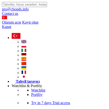
pro@cbonds.info
Contact us
Oturum açın
Kayıt olun
Kapat
Tahvil tarayıcı
Watchlist & Portföy
Watchlist
Portföy
Try in
7 days
Trial access