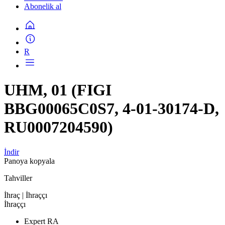
Abonelik al
R
UHM, 01 (FIGI
BBG00065C0S7, 4-01-30174-D,
RU0007204590)
İndir
Panoya kopyala
Tahviller
İhraç
| İhraççı
İhraççı
Expert RA