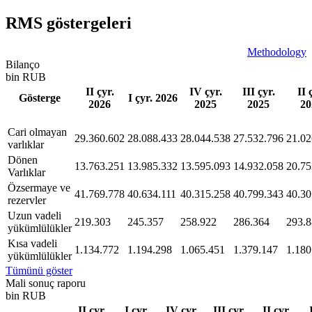
RMS göstergeleri
Methodology
Bilanço
bin RUB
II çyr.
IV çyr.
III çyr.
II 
Gösterge
I çyr. 2026
2026
2025
2025
20
Сari olmayan
29.360.602
28.088.433
28.044.538
27.532.796
21.02
varlıklar
Dönen
13.763.251
13.985.332
13.595.093
14.932.058
20.75
Varlıklar
Özsermaye ve
41.769.778
40.634.111
40.315.258
40.799.343
40.30
rezervler
Uzun vadeli
219.303
245.357
258.922
286.364
293.
yükümlülükler
Kısa vadeli
1.134.772
1.194.298
1.065.451
1.379.147
1.180
yükümlülükler
Tümünü göster
Mali sonuç raporu
bin RUB
II çyr.
I çyr.
IV çyr.
III çyr.
II çyr.