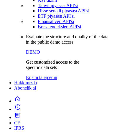
API dizini
Tahvil piyasası API'si
Hisse senedi piyasası API'si
ETF piyasası API'si
Finansal veri API'si
Borsa endeksleri API'si
Evaluate the structure and quality of the data
in the public demo access
DEMO
Get customized access to the
specific data sets
Erişim talep edin
Hakkımızda
Abonelik al
CF
IFRS