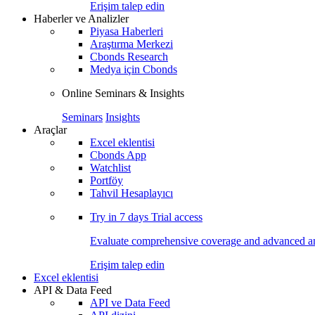
Erişim talep edin
Haberler ve Analizler
Piyasa Haberleri
Araştırma Merkezi
Cbonds Research
Medya için Cbonds
Online Seminars & Insights
Seminars
Insights
Araçlar
Excel eklentisi
Cbonds App
Watchlist
Portföy
Tahvil Hesaplayıcı
Try in
7 days
Trial access
Evaluate comprehensive coverage and advanced ana
Erişim talep edin
Excel eklentisi
API & Data Feed
API ve Data Feed