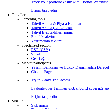
Track your portfolio easily with Cbonds Watchlist
Erişim talep edin
Tahviller
Screening tools
Tahvil Arama & Piyasa Haritaları
Tahvil Arama (AI Destekli)
Tahvil fiyat teklifleri arama
Etkinlik takvimi
Yatırımcının takvimi
Specialized section
ESG (ÇSY)
Sukuk
Getiri eğrileri
Market participants
Yatırım Bankaları ve Hukuk Danışmanları Derecel
Cbonds Pages
Try in
7 days
Trial access
Evaluate over
1 million global bond coverage
and
Erişim talep edin
Stoklar
Stok arama