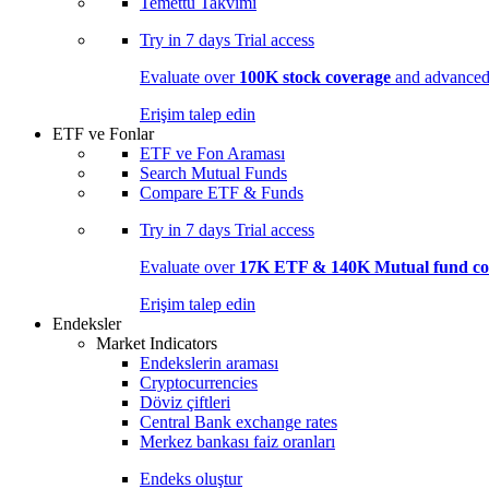
Temettü Takvimi
Try in
7 days
Trial access
Evaluate over
100K stock coverage
and advanced 
Erişim talep edin
ETF ve Fonlar
ETF ve Fon Araması
Search Mutual Funds
Compare ETF & Funds
Try in
7 days
Trial access
Evaluate over
17K ETF & 140K Mutual fund co
Erişim talep edin
Endeksler
Market Indicators
Endekslerin araması
Cryptocurrencies
Döviz çiftleri
Central Bank exchange rates
Merkez bankası faiz oranları
Endeks oluştur