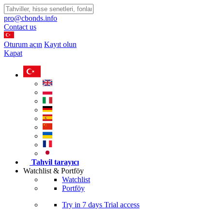
pro@cbonds.info
Contact us
Oturum açın
Kayıt olun
Kapat
Tahvil tarayıcı
Watchlist & Portföy
Watchlist
Portföy
Try in
7 days
Trial access