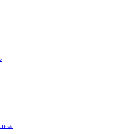
?
e
l tools