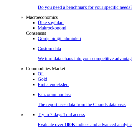
Do you need a benchmark for your specific needs
Macroeconomics
Ülke sayfaları
Makroekonomi
Consensus
Görüş birliği tahminleri
Custom data
We turn data chaos into your competitive
advantag
Commodities Market
Oil
Gold
Emtia endeksleri
Faiz oranı haritası
The report uses data from the Cbonds database.
Try in
7 days
Trial access
Evaluate over
100K
indices and advanced analytica