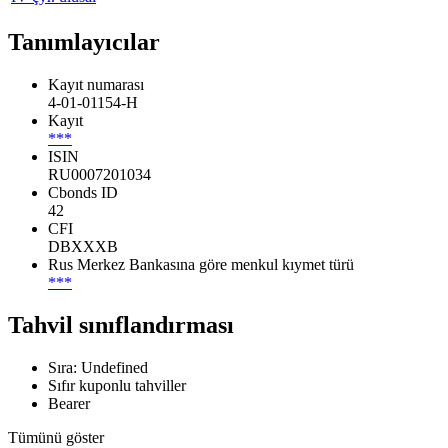
Tanımlayıcılar
Kayıt numarası
4-01-01154-H
Kayıt
***
ISIN
RU0007201034
Cbonds ID
42
CFI
DBXXXB
Rus Merkez Bankasına göre menkul kıymet türü
***
Tahvil sınıflandırması
Sıra: Undefined
Sıfır kuponlu tahviller
Bearer
Tümünü göster