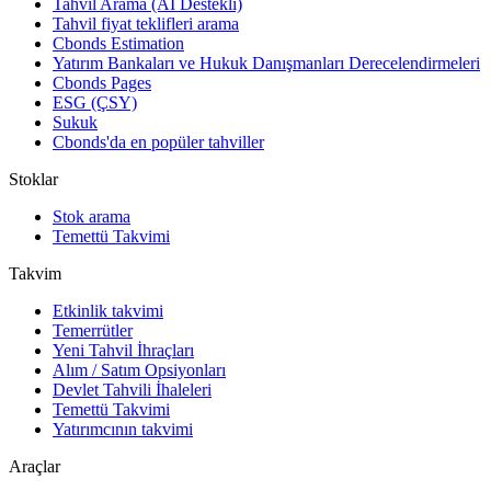
Tahvil Arama (AI Destekli)
Tahvil fiyat teklifleri arama
Cbonds Estimation
Yatırım Bankaları ve Hukuk Danışmanları Derecelendirmeleri
Cbonds Pages
ESG (ÇSY)
Sukuk
Cbonds'da en popüler tahviller
Stoklar
Stok arama
Temettü Takvimi
Takvim
Etkinlik takvimi
Temerrütler
Yeni Tahvil İhraçları
Alım / Satım Opsiyonları
Devlet Tahvili İhaleleri
Temettü Takvimi
Yatırımcının takvimi
Araçlar