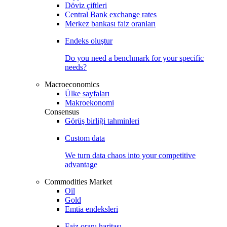
Döviz çiftleri
Central Bank exchange rates
Merkez bankası faiz oranları
Endeks oluştur
Do you need a benchmark for your specific
needs?
Macroeconomics
Ülke sayfaları
Makroekonomi
Consensus
Görüş birliği tahminleri
Custom data
We turn data chaos into your competitive
advantage
Commodities Market
Oil
Gold
Emtia endeksleri
Faiz oranı haritası