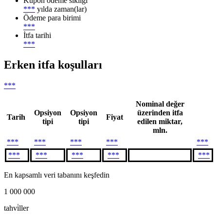
Kupon ödeme sıklığı
***
yılda zaman(lar)
Ödeme para birimi
***
İtfa tarihi
***
Erken itfa koşulları
***
Nominal değer
Opsiyon
Opsiyon
üzerinden itfa
Tarih
Fiyat
tipi
tipi
edilen miktar,
mln.
***
***
***
***
***
***
***
***
***
***
En kapsamlı veri tabanını keşfedin
1 000 000
tahvi̇ller