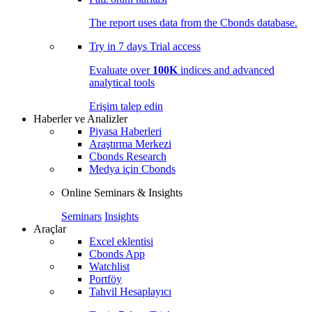
The report uses data from the Cbonds database.
Try in
7 days
Trial access
Evaluate over
100K
indices and advanced
analytical tools
Erişim talep edin
Haberler ve Analizler
Piyasa Haberleri
Araştırma Merkezi
Cbonds Research
Medya için Cbonds
Online Seminars & Insights
Seminars
Insights
Araçlar
Excel eklentisi
Cbonds App
Watchlist
Portföy
Tahvil Hesaplayıcı