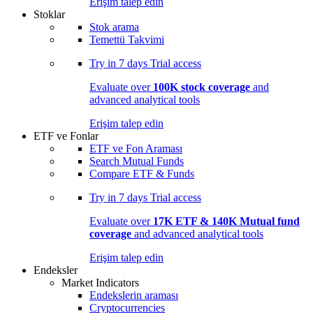
Erişim talep edin
Stoklar
Stok arama
Temettü Takvimi
Try in
7 days
Trial access
Evaluate over
100K stock coverage
and
advanced analytical tools
Erişim talep edin
ETF ve Fonlar
ETF ve Fon Araması
Search Mutual Funds
Compare ETF & Funds
Try in
7 days
Trial access
Evaluate over
17K ETF & 140K Mutual fund
coverage
and advanced analytical tools
Erişim talep edin
Endeksler
Market Indicators
Endekslerin araması
Cryptocurrencies