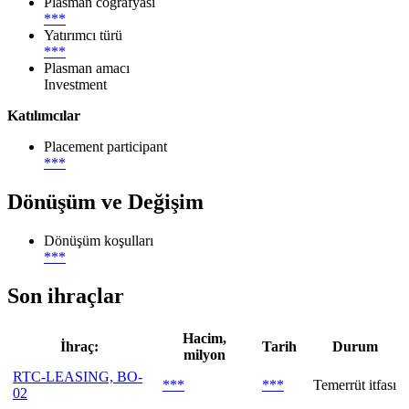
Plasman coğrafyası
***
Yatırımcı türü
***
Plasman amacı
Investment
Katılımcılar
Placement participant
***
Dönüşüm ve Değişim
Dönüşüm koşulları
***
Son ihraçlar
Hacim,
İhraç:
Tarih
Durum
milyon
RTC-LEASING, BO-
***
***
Temerrüt itfası
02