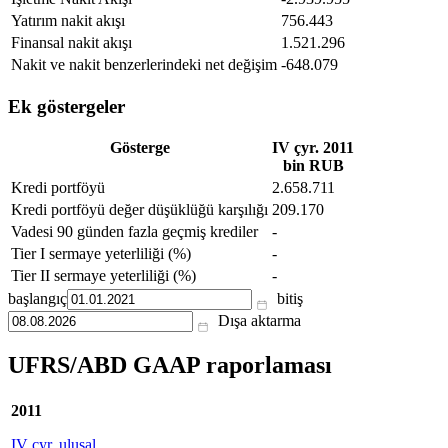
Yatırım nakit akışı
756.443
Finansal nakit akışı
1.521.296
Nakit ve nakit benzerlerindeki net değişim
-648.079
Ek göstergeler
Gösterge
IV çyr. 2011
bin RUB
Kredi portföyü
2.658.711
Kredi portföyü değer düşüklüğü karşılığı
209.170
Vadesi 90 günden fazla geçmiş krediler
-
Tier I sermaye yeterliliği (%)
-
Tier II sermaye yeterliliği (%)
-
başlangıç
bitiş
Dışa aktarma
UFRS/ABD GAAP raporlaması
2011
IV çyr. ulusal