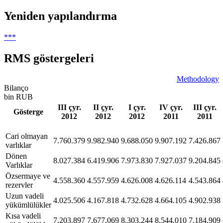
Yeniden yapılandırma
***
RMS göstergeleri
Methodology
Bilanço
bin RUB
III çyr.
II çyr.
I çyr.
IV çyr.
III çyr.
Gösterge
2012
2012
2012
2011
2011
Сari olmayan
7.760.379
9.982.940
9.688.050
9.907.192
7.426.867
varlıklar
Dönen
8.027.384
6.419.906
7.973.830
7.927.037
9.204.845
Varlıklar
Özsermaye ve
4.558.360
4.557.959
4.626.008
4.626.114
4.543.864
rezervler
Uzun vadeli
4.025.506
4.167.818
4.732.628
4.664.105
4.902.938
yükümlülükler
Kısa vadeli
7.203.897
7.677.069
8.303.244
8.544.010
7.184.909