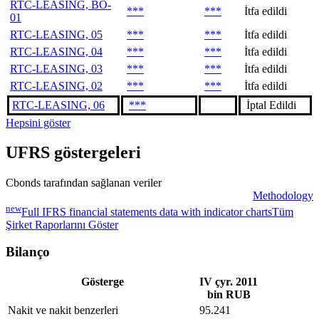
RTC-LEASING, BO-
***
***
İtfa edildi
01
RTC-LEASING, 05
***
***
İtfa edildi
RTC-LEASING, 04
***
***
İtfa edildi
RTC-LEASING, 03
***
***
İtfa edildi
RTC-LEASING, 02
***
***
İtfa edildi
RTC-LEASING, 06
***
İptal Edildi
Hepsini göster
UFRS göstergeleri
Cbonds tarafından sağlanan veriler
Methodology
new
Full IFRS financial statements data with indicator charts
Tüm
Şirket Raporlarını Göster
Bilanço
Gösterge
IV çyr. 2011
bin RUB
Nakit ve nakit benzerleri
95.241