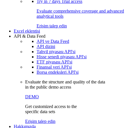
Try in
7 days
Trial access
Evaluate comprehensive coverage and advanced
analytical tools
Erişim talep edin
Excel eklentisi
API & Data Feed
API ve Data Feed
API dizini
Tahvil piyasası API'si
Hisse senedi piyasası API'si
ETF piyasası API'si
Finansal veri API'si
Borsa endeksleri API'si
Evaluate the structure and quality of the data
in the public demo access
DEMO
Get customized access to the
specific data sets
Erişim talep edin
Hakkımızda