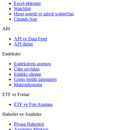
Excel eklentisi
Watchlist
Hisse senedi ve tahvil widget'ları
Cbonds App
API
API ve Data Feed
API dizini
Endeksler
Endekslerin araması
Ülke sayfaları
Endeks oluştur
Görüş birliği tahminleri
Makroekonomi
ETF ve Fonlar
ETF ve Fon Araması
Haberler ve Analizler
Piyasa Haberleri
Araştırma Merkezi