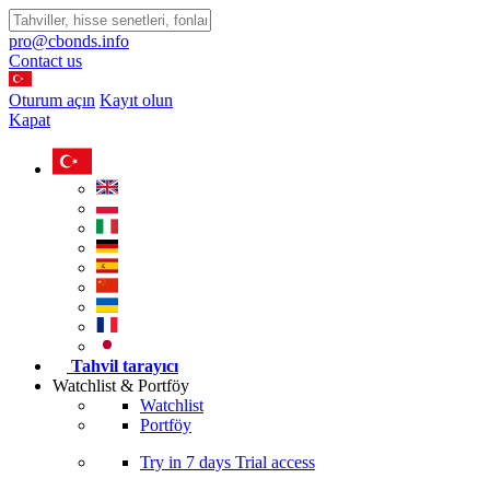
pro@cbonds.info
Contact us
Oturum açın
Kayıt olun
Kapat
Tahvil tarayıcı
Watchlist & Portföy
Watchlist
Portföy
Try in
7 days
Trial access