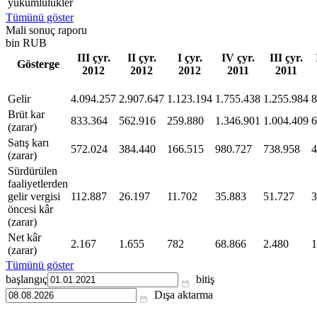
yükümlülükler
Tümünü göster
Mali sonuç raporu
bin RUB
III çyr.
II çyr.
I çyr.
IV çyr.
III çyr.
Gösterge
2012
2012
2012
2011
2011
Gelir
4.094.257
2.907.647
1.123.194
1.755.438
1.255.984
8
Brüt kar
833.364
562.916
259.880
1.346.901
1.004.409
6
(zarar)
Satış karı
572.024
384.440
166.515
980.727
738.958
4
(zarar)
Sürdürülen
faaliyetlerden
gelir vergisi
112.887
26.197
11.702
35.883
51.727
3
öncesi kâr
(zarar)
Net kâr
2.167
1.655
782
68.866
2.480
1
(zarar)
Tümünü göster
başlangıç
bitiş
Dışa aktarma