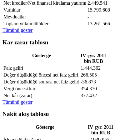
Net krediler/Net finansal kiralama yatırımı
2.449.541
Varlıklar
15.799.608
Mevduatlar
-
Toplam yükümlülükler
13.261.566
Tümünü göster
Kar zarar tablosu
Gösterge
IV çyr. 2011
bin RUB
Faiz geliri
1.444.362
Değer düşüklüğü öncesi net faiz geliri
266.505
Değer düşüklüğü sonrası net faiz geliri
-36.873
Vergi öncesi kar
354.370
Net kâr (zarar)
377.432
Tümünü göster
Nakit akış tablosu
Gösterge
IV çyr. 2011
bin RUB
İşletme Nakit Akışı
-2.939.955