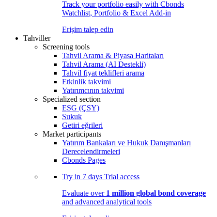
Track your portfolio easily with Cbonds
Watchlist, Portfolio & Excel Add-in
Erişim talep edin
Tahviller
Screening tools
Tahvil Arama & Piyasa Haritaları
Tahvil Arama (AI Destekli)
Tahvil fiyat teklifleri arama
Etkinlik takvimi
Yatırımcının takvimi
Specialized section
ESG (ÇSY)
Sukuk
Getiri eğrileri
Market participants
Yatırım Bankaları ve Hukuk Danışmanları
Derecelendirmeleri
Cbonds Pages
Try in
7 days
Trial access
Evaluate over
1 million global bond coverage
and advanced analytical tools