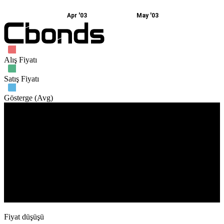
Apr '03
May '03
Alış Fiyatı
Satış Fiyatı
Gösterge (Avg)
İşlem hacmi
10. Mar
24. Mar
7. Apr
21. Apr
5. May
19. May
Fiyat düşüşü