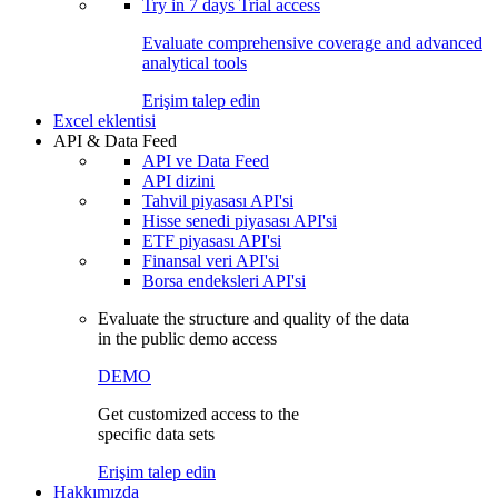
Try in
7 days
Trial access
Evaluate comprehensive coverage and advanced
analytical tools
Erişim talep edin
Excel eklentisi
API & Data Feed
API ve Data Feed
API dizini
Tahvil piyasası API'si
Hisse senedi piyasası API'si
ETF piyasası API'si
Finansal veri API'si
Borsa endeksleri API'si
Evaluate the structure and quality of the data
in the public demo access
DEMO
Get customized access to the
specific data sets
Erişim talep edin
Hakkımızda