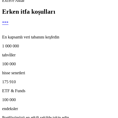
Excel'e Aktar
Erken itfa koşulları
***
En kapsamlı veri tabanını keşfedin
1 000 000
tahvi̇ller
100 000
hisse senetleri
175 910
ETF & Funds
100 000
endeksler
Portföyünüzü en etkili şekilde takip edin