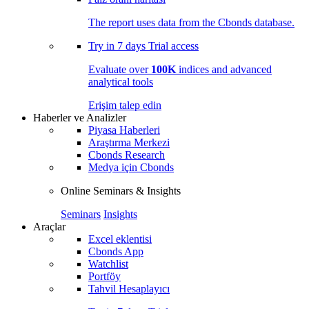
The report uses data from the Cbonds database.
Try in
7 days
Trial access
Evaluate over
100K
indices and advanced
analytical tools
Erişim talep edin
Haberler ve Analizler
Piyasa Haberleri
Araştırma Merkezi
Cbonds Research
Medya için Cbonds
Online Seminars & Insights
Seminars
Insights
Araçlar
Excel eklentisi
Cbonds App
Watchlist
Portföy
Tahvil Hesaplayıcı