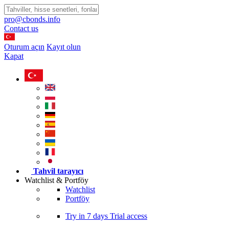
pro@cbonds.info
Contact us
Oturum açın
Kayıt olun
Kapat
Tahvil tarayıcı
Watchlist & Portföy
Watchlist
Portföy
Try in
7 days
Trial access