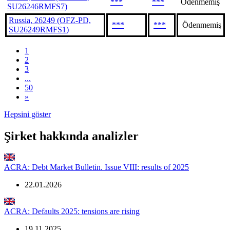
***
***
Ödenmemiş
SU26246RMFS7)
Russia, 26249 (OFZ-PD,
***
***
Ödenmemiş
SU26249RMFS1)
1
2
3
...
50
»
Hepsini göster
Şirket hakkında analizler
ACRA: Debt Market Bulletin. Issue VIII: results of 2025
22.01.2026
ACRA: Defaults 2025: tensions are rising
19.11.2025