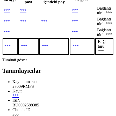
payı
içindeki pay
Bağlantı
***
***
***
türü: ***
Bağlantı
***
***
***
***
türü: ***
Bağlantı
***
***
türü: ***
Bağlantı
***
***
***
***
türü:
***
Tümünü göster
Tanımlayıcılar
Kayıt numarası
27009RMFS
Kayıt
***
ISIN
RU0002588385
Cbonds ID
365