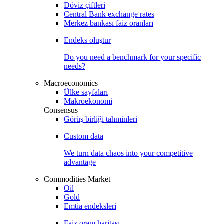
Döviz çiftleri
Central Bank exchange rates
Merkez bankası faiz oranları
Endeks oluştur
Do you need a benchmark for your specific
needs?
Macroeconomics
Ülke sayfaları
Makroekonomi
Consensus
Görüş birliği tahminleri
Custom data
We turn data chaos into your competitive
advantage
Commodities Market
Oil
Gold
Emtia endeksleri
Faiz oranı haritası