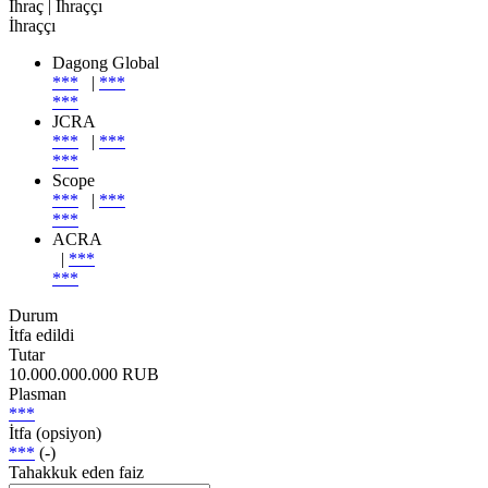
İhraç
| İhraççı
İhraççı
Dagong Global
***
|
***
***
JCRA
***
|
***
***
Scope
***
|
***
***
ACRA
|
***
***
Durum
İtfa edildi
Tutar
10.000.000.000 RUB
Plasman
***
İtfa (opsiyon)
***
(-)
Tahakkuk eden faiz