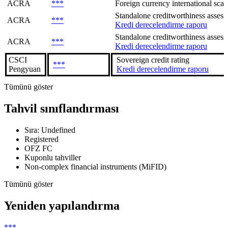
ACRA
***
Foreign currency international scal
Standalone creditworthiness assessme
ACRA
***
Kredi derecelendirme raporu
Standalone creditworthiness assessme
ACRA
***
Kredi derecelendirme raporu
CSCI
Sovereign сredit rating
***
Pengyuan
Kredi derecelendirme raporu
Tümünü göster
Tahvil sınıflandırması
Sıra: Undefined
Registered
OFZ FC
Kuponlu tahviller
Non-complex financial instruments (MiFID)
Tümünü göster
Yeniden yapılandırma
***