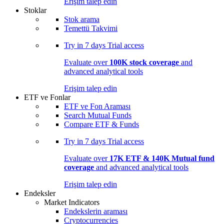
Erişim talep edin
Stoklar
Stok arama
Temettü Takvimi
Try in
7 days
Trial access
Evaluate over
100K stock coverage
and
advanced analytical tools
Erişim talep edin
ETF ve Fonlar
ETF ve Fon Araması
Search Mutual Funds
Compare ETF & Funds
Try in
7 days
Trial access
Evaluate over
17K ETF & 140K Mutual fund
coverage
and advanced analytical tools
Erişim talep edin
Endeksler
Market Indicators
Endekslerin araması
Cryptocurrencies