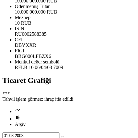
10.000.000.000 RUB
Ödenmemiş Tutar
10.000.000.000 RUB
Mezhep
10 RUB
ISIN
RU0002588385
CFI
DBVXXR
FIGI
BBG000LFBZX6
Menkul değer sembolü
RFLB 10 06/04/03 7009
Ticaret Grafiği
***
Tahvil işlem görmez; ihraç itfa edildi
Arşiv