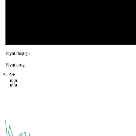
A-
A+