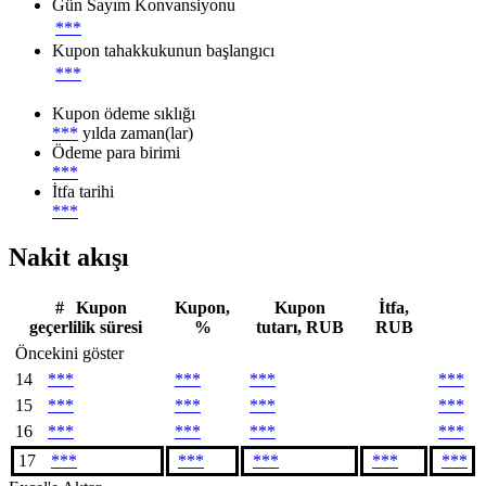
Gün Sayım Konvansiyonu
***
Kupon tahakkukunun başlangıcı
***
Kupon ödeme sıklığı
***
yılda zaman(lar)
Ödeme para birimi
***
İtfa tarihi
***
Nakit akışı
#
Kupon
Kupon,
Kupon
İtfa,
geçerlilik süresi
%
tutarı, RUB
RUB
Öncekini göster
14
***
***
***
***
15
***
***
***
***
16
***
***
***
***
17
***
***
***
***
***