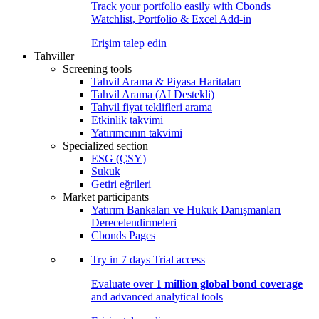
Track your portfolio easily with Cbonds
Watchlist, Portfolio & Excel Add-in
Erişim talep edin
Tahviller
Screening tools
Tahvil Arama & Piyasa Haritaları
Tahvil Arama (AI Destekli)
Tahvil fiyat teklifleri arama
Etkinlik takvimi
Yatırımcının takvimi
Specialized section
ESG (ÇSY)
Sukuk
Getiri eğrileri
Market participants
Yatırım Bankaları ve Hukuk Danışmanları
Derecelendirmeleri
Cbonds Pages
Try in
7 days
Trial access
Evaluate over
1 million global bond coverage
and advanced analytical tools