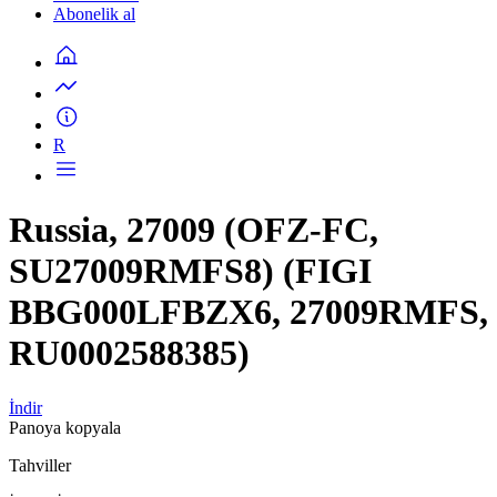
Abonelik al
R
Russia, 27009 (OFZ-FC,
SU27009RMFS8) (FIGI
BBG000LFBZX6, 27009RMFS,
RU0002588385)
İndir
Panoya kopyala
Tahviller