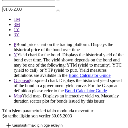
—
1М
3М
1Y
3Y
P
Bond price chart on the trading platform. Displays the
historical price of the bond over time
Y
Yield chart for the bond. Displays the historical yield of the
bond over time. The yield shown depends on the bond and
may be one of the following: YTM (yield to maturity), YTC
(yield to call), or YTP (yield to put). Yield measures
definitions are available in the
Bond Calculator Guide
G-spread
G-spread chart. Displays the historical yield spread
of the bond to a government yield curve. For the G-spread
definition please refer to the
Bond Calculator Guide
Map
Yield map. Displays an interactive yield vs. Macaulay
duration scatter plot for bonds issued by this issuer
Tüm işlem parametreleri tablo modunda mevcuttur
Şu tarihe ilişkin son veriler
30.05.2003
Karşılaştırmak için öğe ekleyin