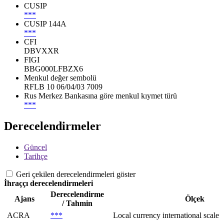
CUSIP
***
CUSIP 144A
***
CFI
DBVXXR
FIGI
BBG000LFBZX6
Menkul değer sembolü
RFLB 10 06/04/03 7009
Rus Merkez Bankasına göre menkul kıymet türü
***
Derecelendirmeler
Güncel
Tarihçe
Geri çekilen derecelendirmeleri göster
İhraççı derecelendirmeleri
Derecelendirme
Ajans
Ölçek
/ Tahmin
ACRA
***
Local currency international scale