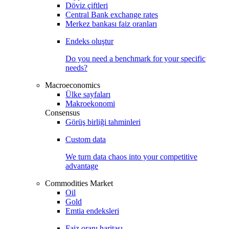
Döviz çiftleri
Central Bank exchange rates
Merkez bankası faiz oranları
Endeks oluştur
Do you need a benchmark for your specific
needs?
Macroeconomics
Ülke sayfaları
Makroekonomi
Consensus
Görüş birliği tahminleri
Custom data
We turn data chaos into your competitive
advantage
Commodities Market
Oil
Gold
Emtia endeksleri
Faiz oranı haritası