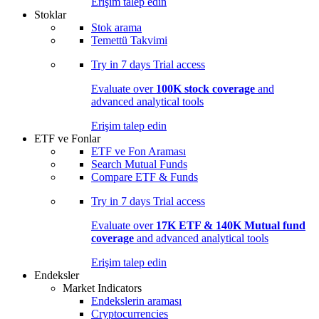
Erişim talep edin
Stoklar
Stok arama
Temettü Takvimi
Try in
7 days
Trial access
Evaluate over
100K stock coverage
and
advanced analytical tools
Erişim talep edin
ETF ve Fonlar
ETF ve Fon Araması
Search Mutual Funds
Compare ETF & Funds
Try in
7 days
Trial access
Evaluate over
17K ETF & 140K Mutual fund
coverage
and advanced analytical tools
Erişim talep edin
Endeksler
Market Indicators
Endekslerin araması
Cryptocurrencies