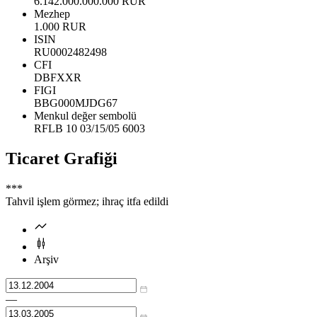
6.142.000.000.000 RUR
Mezhep
1.000 RUR
ISIN
RU0002482498
CFI
DBFXXR
FIGI
BBG000MJDG67
Menkul değer sembolü
RFLB 10 03/15/05 6003
Ticaret Grafiği
***
Tahvil işlem görmez; ihraç itfa edildi
Arşiv
—