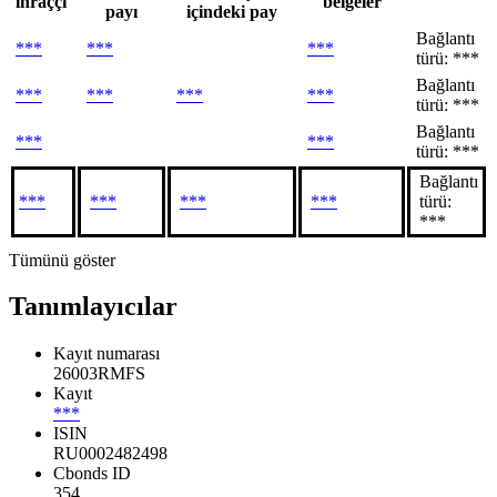
ihraççı
belgeler
payı
içindeki pay
Bağlantı
***
***
***
türü: ***
Bağlantı
***
***
***
***
türü: ***
Bağlantı
***
***
türü: ***
Bağlantı
***
***
***
***
türü:
***
Tümünü göster
Tanımlayıcılar
Kayıt numarası
26003RMFS
Kayıt
***
ISIN
RU0002482498
Cbonds ID
354