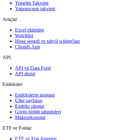
Temettü Takvimi
Yatırımcının takvimi
Araçlar
Excel eklentisi
Watchlist
Hisse senedi ve tahvil widget'ları
Cbonds App
API
API ve Data Feed
API dizini
Endeksler
Endekslerin araması
Ülke sayfaları
Endeks oluştur
Görüş birliği tahminleri
Makroekonomi
ETF ve Fonlar
ETF ve Fon Araması