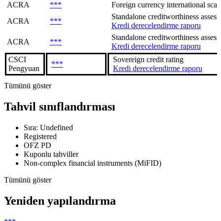
ACRA
***
Foreign currency international scal
Standalone creditworthiness assessme
ACRA
***
Kredi derecelendirme raporu
Standalone creditworthiness assessme
ACRA
***
Kredi derecelendirme raporu
CSCI
Sovereign сredit rating
***
Pengyuan
Kredi derecelendirme raporu
Tümünü göster
Tahvil sınıflandırması
Sıra: Undefined
Registered
OFZ PD
Kuponlu tahviller
Non-complex financial instruments (MiFID)
Tümünü göster
Yeniden yapılandırma