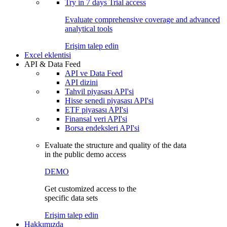
Try in
7 days
Trial access
Evaluate comprehensive coverage and advanced
analytical tools
Erişim talep edin
Excel eklentisi
API & Data Feed
API ve Data Feed
API dizini
Tahvil piyasası API'si
Hisse senedi piyasası API'si
ETF piyasası API'si
Finansal veri API'si
Borsa endeksleri API'si
Evaluate the structure and quality of the data
in the public demo access
DEMO
Get customized access to the
specific data sets
Erişim talep edin
Hakkımızda