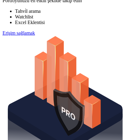
Portföyünüzü en etkili şekilde takip edin
Tahvi̇l arama
Watchlist
Excel Eklentisi
Erişim sağlamak