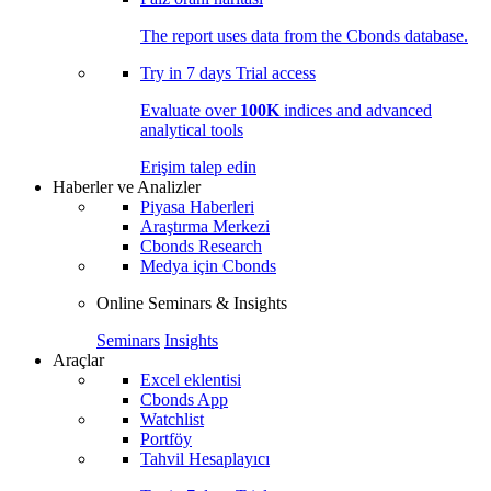
The report uses data from the Cbonds database.
Try in
7 days
Trial access
Evaluate over
100K
indices and advanced
analytical tools
Erişim talep edin
Haberler ve Analizler
Piyasa Haberleri
Araştırma Merkezi
Cbonds Research
Medya için Cbonds
Online Seminars & Insights
Seminars
Insights
Araçlar
Excel eklentisi
Cbonds App
Watchlist
Portföy
Tahvil Hesaplayıcı