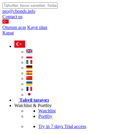
pro@cbonds.info
Contact us
Oturum açın
Kayıt olun
Kapat
Tahvil tarayıcı
Watchlist & Portföy
Watchlist
Portföy
Try in
7 days
Trial access