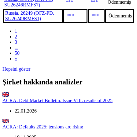
***
***
Ödenmemiş
SU26246RMFS7)
Russia, 26249 (OFZ-PD,
***
***
Ödenmemiş
SU26249RMFS1)
1
2
3
...
50
»
Hepsini göster
Şirket hakkında analizler
ACRA: Debt Market Bulletin. Issue VIII: results of 2025
22.01.2026
ACRA: Defaults 2025: tensions are rising