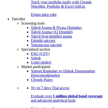
Track your portfolio easily with Cbonds
Watchlist, Portfolio & Excel Add-in
Erişim talep edin
Tahviller
Screening tools
Tahvil Arama & Piyasa Haritaları
Tahvil Arama (AI Destekli)
Tahvil fiyat teklifleri arama
Etkinlik takvimi
Yatırımcının takvimi
Specialized section
ESG (ÇSY)
Sukuk
Getiri eğrileri
Market participants
Yatırım Bankaları ve Hukuk Danışmanları
Derecelendirmeleri
Cbonds Pages
Try in
7 days
Trial access
Evaluate over
1 million global bond coverage
and advanced analytical tools