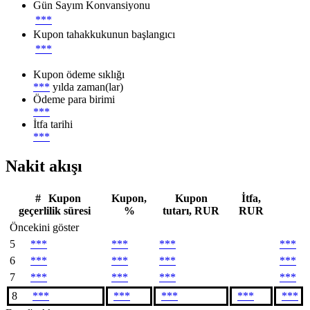
Gün Sayım Konvansiyonu
***
Kupon tahakkukunun başlangıcı
***
Kupon ödeme sıklığı
***
yılda zaman(lar)
Ödeme para birimi
***
İtfa tarihi
***
Nakit akışı
#
Kupon
Kupon,
Kupon
İtfa,
geçerlilik süresi
%
tutarı, RUR
RUR
Öncekini göster
5
***
***
***
***
6
***
***
***
***
7
***
***
***
***
8
***
***
***
***
***