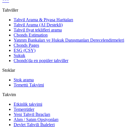
***
Tahviller
Tahvil Arama & Piyasa Haritaları
Tahvil Arama (AI Destekli)
Tahvil fiyat teklifleri arama
Cbonds Estimation
Yatırım Bankaları ve Hukuk Danışmanları Derecelendirmeleri
Cbonds Pages
ESG (ÇSY)
Sukuk
Cbonds'da en popüler tahviller
Stoklar
Stok arama
Temettü Takvimi
Takvim
Etkinlik takvimi
Temerrütler
Yeni Tahvil İhraçları
Alım / Satım Opsiyonları
Devlet Tahvili İhaleleri