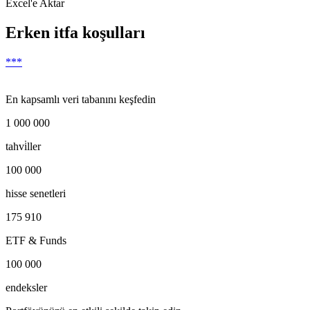
Excel'e Aktar
Erken itfa koşulları
***
En kapsamlı veri tabanını keşfedin
1 000 000
tahvi̇ller
100 000
hisse senetleri
175 910
ETF & Funds
100 000
endeksler