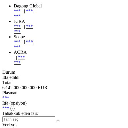
Dagong Global
***
|
***
***
JCRA
***
|
***
***
Scope
***
|
***
***
ACRA
|
***
***
Durum
İtfa edildi
Tutar
6.142.000.000.000 RUR
Plasman
***
İtfa (opsiyon)
***
(-)
Tahakkuk eden faiz
Veri yok