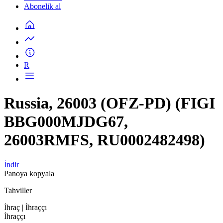
Abonelik al
R
Russia, 26003 (OFZ-PD) (FIGI
BBG000MJDG67,
26003RMFS, RU0002482498)
İndir
Panoya kopyala
Tahviller
İhraç
| İhraççı
İhraççı