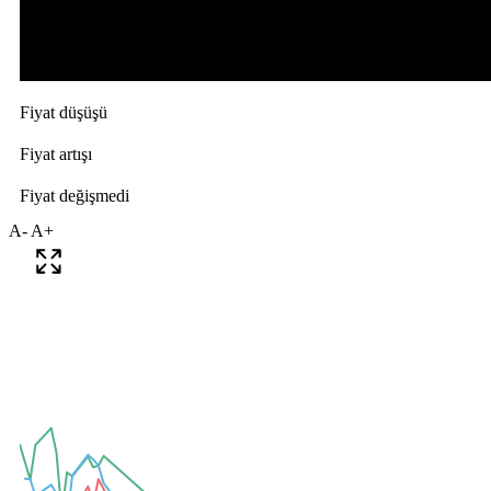
A-
A+