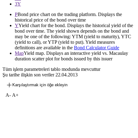
3Y
P
Bond price chart on the trading platform. Displays the
historical price of the bond over time
Y
Yield chart for the bond. Displays the historical yield of the
bond over time. The yield shown depends on the bond and
may be one of the following: YTM (yield to maturity), YTC
(yield to call), or YTP (yield to put). Yield measures
definitions are available in the
Bond Calculator Guide
Map
Yield map. Displays an interactive yield vs. Macaulay
duration scatter plot for bonds issued by this issuer
Tüm işlem parametreleri tablo modunda mevcuttur
Şu tarihe ilişkin son veriler
22.04.2013
Karşılaştırmak için öğe ekleyin