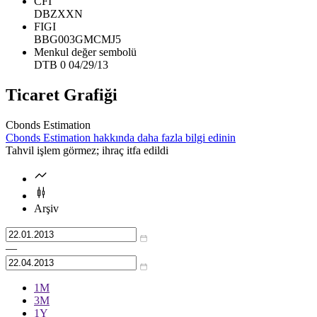
CFI
DBZXXN
FIGI
BBG003GMCMJ5
Menkul değer sembolü
DTB 0 04/29/13
Ticaret Grafiği
Cbonds Estimation
Cbonds Estimation hakkında daha fazla bilgi edinin
Tahvil işlem görmez; ihraç itfa edildi
Arşiv
—
1М
3М
1Y