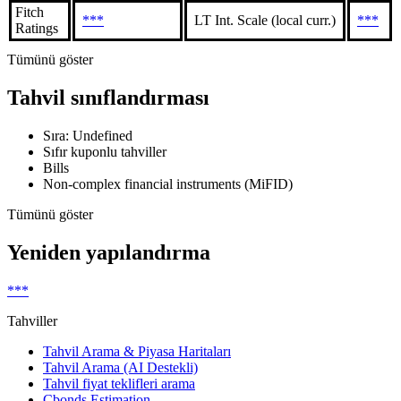
Fitch
***
LT Int. Scale (local curr.)
***
Ratings
Tümünü göster
Tahvil sınıflandırması
Sıra: Undefined
Sıfır kuponlu tahviller
Bills
Non-complex financial instruments (MiFID)
Tümünü göster
Yeniden yapılandırma
***
Tahviller
Tahvil Arama & Piyasa Haritaları
Tahvil Arama (AI Destekli)
Tahvil fiyat teklifleri arama
Cbonds Estimation