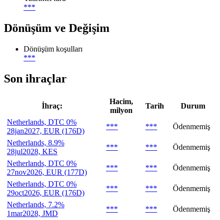
***
Dönüşüm ve Değişim
Dönüşüm koşulları
***
Son ihraçlar
Hacim,
İhraç:
Tarih
Durum
milyon
Netherlands, DTC 0%
***
***
Ödenmemiş
28jan2027, EUR (176D)
Netherlands, 8.9%
***
***
Ödenmemiş
28jul2028, KES
Netherlands, DTC 0%
***
***
Ödenmemiş
27nov2026, EUR (177D)
Netherlands, DTC 0%
***
***
Ödenmemiş
29oct2026, EUR (176D)
Netherlands, 7.2%
***
***
Ödenmemiş
1mar2028, JMD