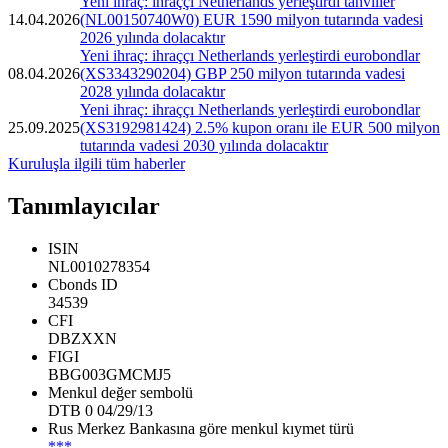
Yeni ihraç: ihraççı Netherlands yerleştirdi tahviller
14.04.2026
(NL00150740W0) EUR 1590 milyon tutarında vadesi
2026 yılında dolacaktır
Yeni ihraç: ihraççı Netherlands yerleştirdi eurobondlar
08.04.2026
(XS3343290204) GBP 250 milyon tutarında vadesi
2028 yılında dolacaktır
Yeni ihraç: ihraççı Netherlands yerleştirdi eurobondlar
25.09.2025
(XS3192981424) 2.5% kupon oranı ile EUR 500 milyon
tutarında vadesi 2030 yılında dolacaktır
Kuruluşla ilgili tüm haberler
Tanımlayıcılar
ISIN
NL0010278354
Cbonds ID
34539
CFI
DBZXXN
FIGI
BBG003GMCMJ5
Menkul değer sembolü
DTB 0 04/29/13
Rus Merkez Bankasına göre menkul kıymet türü
***