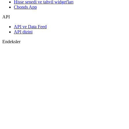
Hisse senedi ve tahvil widget'ları
Cbonds App
API
API ve Data Feed
API dizini
Endeksler
Endekslerin araması
Ülke sayfaları
Endeks oluştur
Görüş birliği tahminleri
Makroekonomi
ETF ve Fonlar
ETF ve Fon Araması
Haberler ve Analizler
Piyasa Haberleri
Araştırma Merkezi
Cbonds Research
Medya için Cbonds