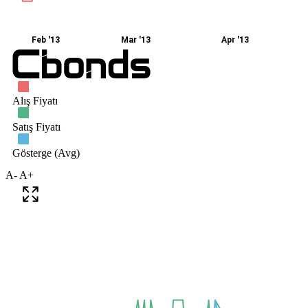
A-
A+