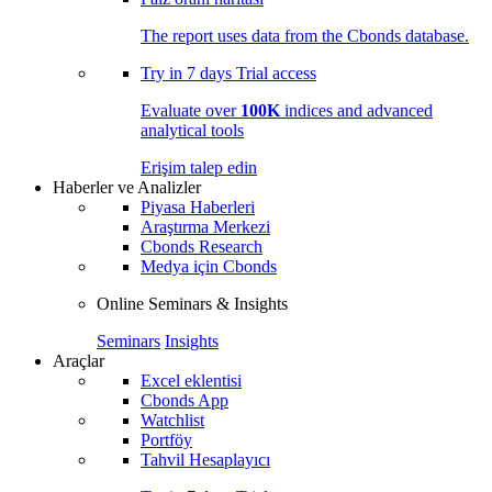
The report uses data from the Cbonds database.
Try in
7 days
Trial access
Evaluate over
100K
indices and advanced
analytical tools
Erişim talep edin
Haberler ve Analizler
Piyasa Haberleri
Araştırma Merkezi
Cbonds Research
Medya için Cbonds
Online Seminars & Insights
Seminars
Insights
Araçlar
Excel eklentisi
Cbonds App
Watchlist
Portföy
Tahvil Hesaplayıcı