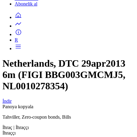
Abonelik al
R
Netherlands, DTC 29apr2013
6m (FIGI BBG003GMCMJ5,
NL0010278354)
İndir
Panoya kopyala
Tahviller, Zero-coupon bonds, Bills
İhraç
| İhraççı
İhraççı