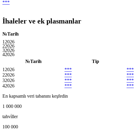
***
İhaleler ve ek plasmanlar
№
Tarih
1
2026
2
2026
3
2026
4
2026
№
Tarih
Tip
1
2026
***
***
2
2026
***
***
3
2026
***
***
4
2026
***
***
En kapsamlı veri tabanını keşfedin
1 000 000
tahvi̇ller
100 000