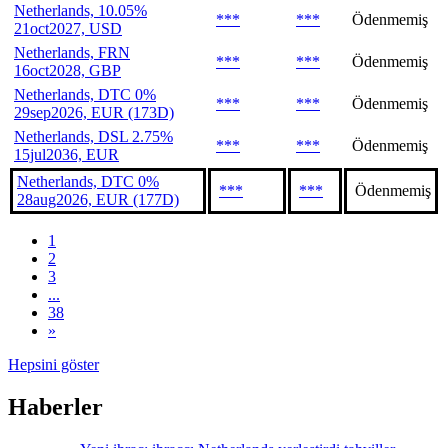
Netherlands, 10.05%
***
***
Ödenmemiş
21oct2027, USD
Netherlands, FRN
***
***
Ödenmemiş
16oct2028, GBP
Netherlands, DTC 0%
***
***
Ödenmemiş
29sep2026, EUR (173D)
Netherlands, DSL 2.75%
***
***
Ödenmemiş
15jul2036, EUR
Netherlands, DTC 0%
***
***
Ödenmemiş
28aug2026, EUR (177D)
1
2
3
...
38
»
Hepsini göster
Haberler