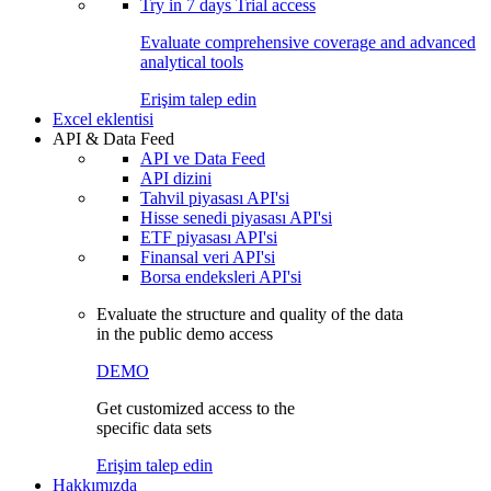
Try in
7 days
Trial access
Evaluate comprehensive coverage and advanced
analytical tools
Erişim talep edin
Excel eklentisi
API & Data Feed
API ve Data Feed
API dizini
Tahvil piyasası API'si
Hisse senedi piyasası API'si
ETF piyasası API'si
Finansal veri API'si
Borsa endeksleri API'si
Evaluate the structure and quality of the data
in the public demo access
DEMO
Get customized access to the
specific data sets
Erişim talep edin
Hakkımızda