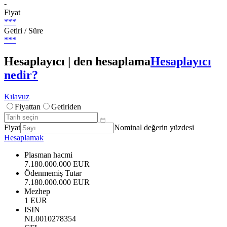
-
Fiyat
***
Getiri / Süre
***
Hesaplayıcı | den hesaplama
Hesaplayıcı
nedir?
Kılavuz
Fiyattan
Getiriden
Fiyat
Nominal değerin yüzdesi
Hesaplamak
Plasman hacmi
7.180.000.000 EUR
Ödenmemiş Tutar
7.180.000.000 EUR
Mezhep
1 EUR
ISIN
NL0010278354