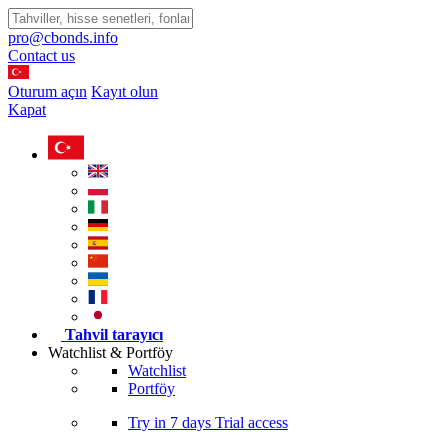
pro@cbonds.info
Contact us
Oturum açın
Kayıt olun
Kapat
Tahvil tarayıcı
Watchlist & Portföy
Watchlist
Portföy
Try in
7 days
Trial access