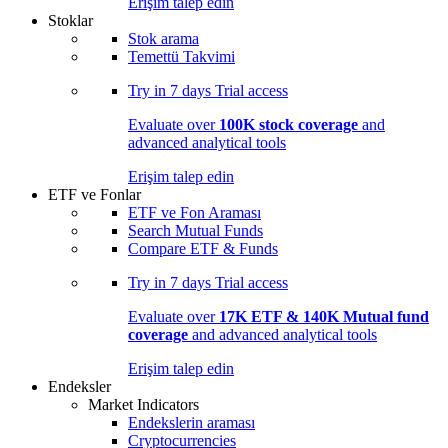
Erişim talep edin
Stoklar
Stok arama
Temettü Takvimi
Try in
7 days
Trial access
Evaluate over
100K stock coverage
and
advanced analytical tools
Erişim talep edin
ETF ve Fonlar
ETF ve Fon Araması
Search Mutual Funds
Compare ETF & Funds
Try in
7 days
Trial access
Evaluate over
17K ETF & 140K Mutual fund
coverage
and advanced analytical tools
Erişim talep edin
Endeksler
Market Indicators
Endekslerin araması
Cryptocurrencies