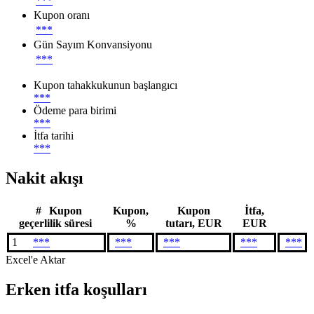
***
Kupon oranı
***
Gün Sayım Konvansiyonu
***
Kupon tahakkukunun başlangıcı
***
Ödeme para birimi
***
İtfa tarihi
***
Nakit akışı
#
Kupon
Kupon,
Kupon
İtfa,
geçerlilik süresi
%
tutarı, EUR
EUR
1
***
***
***
***
***
Excel'e Aktar
Erken itfa koşulları