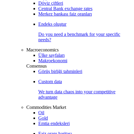
Döviz çiftleri
Central Bank exchange rates
Merkez bankası faiz oranları
Endeks oluştur
Do you need a benchmark for your specific
needs?
Macroeconomics
Ülke sayfaları
Makroekonomi
Consensus
Görüş birliği tahminleri
Custom data
We turn data chaos into your competitive
advantage
Commodities Market
Oil
Gold
Emtia endeksleri
Faiz oranı haritası