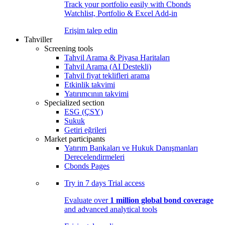
Track your portfolio easily with Cbonds
Watchlist, Portfolio & Excel Add-in
Erişim talep edin
Tahviller
Screening tools
Tahvil Arama & Piyasa Haritaları
Tahvil Arama (AI Destekli)
Tahvil fiyat teklifleri arama
Etkinlik takvimi
Yatırımcının takvimi
Specialized section
ESG (ÇSY)
Sukuk
Getiri eğrileri
Market participants
Yatırım Bankaları ve Hukuk Danışmanları
Derecelendirmeleri
Cbonds Pages
Try in
7 days
Trial access
Evaluate over
1 million global bond coverage
and advanced analytical tools