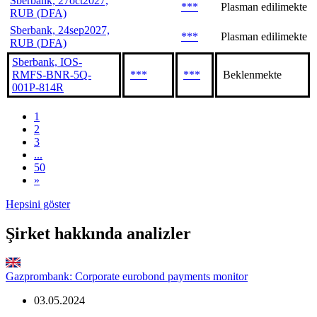
Sberbank, 27oct2027,
***
Plasman edilimekte
RUB (DFA)
Sberbank, 24sep2027,
***
Plasman edilimekte
RUB (DFA)
Sberbank, IOS-
RMFS-BNR-5Q-
***
***
Beklenmekte
001P-814R
1
2
3
...
50
»
Hepsini göster
Şirket hakkında analizler
Gazprombank: Corporate eurobond payments monitor
03.05.2024