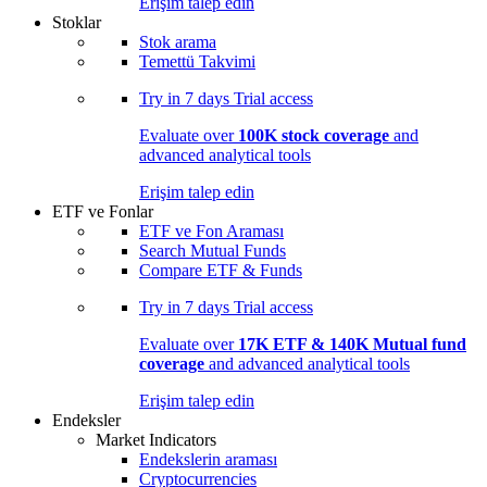
Erişim talep edin
Stoklar
Stok arama
Temettü Takvimi
Try in
7 days
Trial access
Evaluate over
100K stock coverage
and
advanced analytical tools
Erişim talep edin
ETF ve Fonlar
ETF ve Fon Araması
Search Mutual Funds
Compare ETF & Funds
Try in
7 days
Trial access
Evaluate over
17K ETF & 140K Mutual fund
coverage
and advanced analytical tools
Erişim talep edin
Endeksler
Market Indicators
Endekslerin araması
Cryptocurrencies