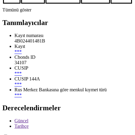
Tümünü göster
Tanımlayıcılar
Kayıt numarası
4B024401481B
Kayıt
***
Cbonds ID
34107
CUSIP
***
CUSIP 144A
***
Rus Merkez Bankasına göre menkul kıymet türü
***
Derecelendirmeler
Güncel
Tarihçe