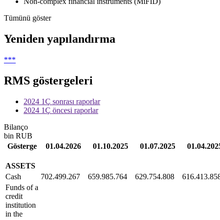
Non-complex financial instruments (MiFID)
Tümünü göster
Yeniden yapılandırma
***
RMS göstergeleri
2024 1Ç sonrası raporlar
2024 1Ç öncesi raporlar
Bilanço
bin RUB
Gösterge
01.04.2026
01.10.2025
01.07.2025
01.04.202
ASSETS
Cash
702.499.267
659.985.764
629.754.808
616.413.85
Funds of a
credit
institution
in the