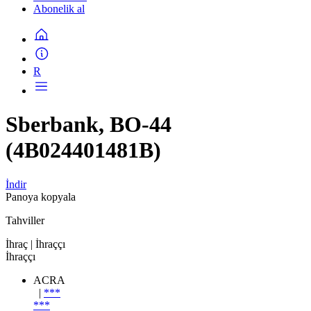
Abonelik al
R
Sberbank, BO-44
(4B024401481B)
İndir
Panoya kopyala
Tahviller
İhraç
| İhraççı
İhraççı
ACRA
|
***
***