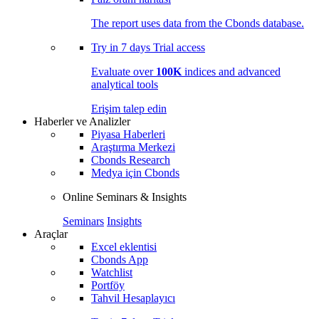
The report uses data from the Cbonds database.
Try in
7 days
Trial access
Evaluate over
100K
indices and advanced
analytical tools
Erişim talep edin
Haberler ve Analizler
Piyasa Haberleri
Araştırma Merkezi
Cbonds Research
Medya için Cbonds
Online Seminars & Insights
Seminars
Insights
Araçlar
Excel eklentisi
Cbonds App
Watchlist
Portföy
Tahvil Hesaplayıcı