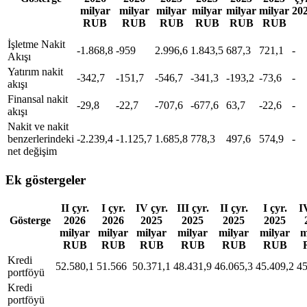
milyar
milyar
milyar
milyar
milyar
milyar
20
RUB
RUB
RUB
RUB
RUB
RUB
İşletme Nakit
-1.868,8
-959
2.996,6
1.843,5
687,3
721,1
-
Akışı
Yatırım nakit
-342,7
-151,7
-546,7
-341,3
-193,2
-73,6
-
akışı
Finansal nakit
-29,8
-22,7
-707,6
-677,6
63,7
-22,6
-
akışı
Nakit ve nakit
benzerlerindeki
-2.239,4
-1.125,7
1.685,8
778,3
497,6
574,9
-
net değişim
Ek göstergeler
II çyr.
I çyr.
IV çyr.
III çyr.
II çyr.
I çyr.
I
Gösterge
2026
2026
2025
2025
2025
2025
milyar
milyar
milyar
milyar
milyar
milyar
m
RUB
RUB
RUB
RUB
RUB
RUB
Kredi
52.580,1
51.566
50.371,1
48.431,9
46.065,3
45.409,2
45
portföyü
Kredi
portföyü