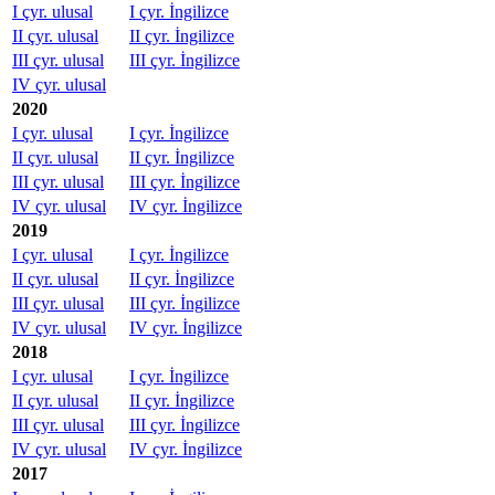
I çyr. ulusal
I çyr. İngilizce
II çyr. ulusal
II çyr. İngilizce
III çyr. ulusal
III çyr. İngilizce
IV çyr. ulusal
2020
I çyr. ulusal
I çyr. İngilizce
II çyr. ulusal
II çyr. İngilizce
III çyr. ulusal
III çyr. İngilizce
IV çyr. ulusal
IV çyr. İngilizce
2019
I çyr. ulusal
I çyr. İngilizce
II çyr. ulusal
II çyr. İngilizce
III çyr. ulusal
III çyr. İngilizce
IV çyr. ulusal
IV çyr. İngilizce
2018
I çyr. ulusal
I çyr. İngilizce
II çyr. ulusal
II çyr. İngilizce
III çyr. ulusal
III çyr. İngilizce
IV çyr. ulusal
IV çyr. İngilizce
2017