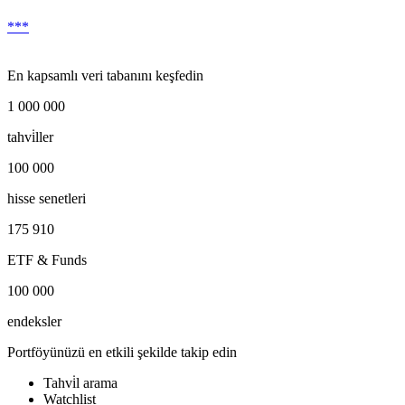
***
En kapsamlı veri tabanını keşfedin
1 000 000
tahvi̇ller
100 000
hisse senetleri
175 910
ETF & Funds
100 000
endeksler
Portföyünüzü en etkili şekilde takip edin
Tahvi̇l arama
Watchlist