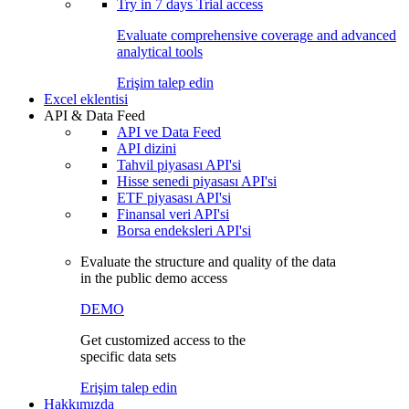
Try in
7 days
Trial access
Evaluate comprehensive coverage and advanced
analytical tools
Erişim talep edin
Excel eklentisi
API & Data Feed
API ve Data Feed
API dizini
Tahvil piyasası API'si
Hisse senedi piyasası API'si
ETF piyasası API'si
Finansal veri API'si
Borsa endeksleri API'si
Evaluate the structure and quality of the data
in the public demo access
DEMO
Get customized access to the
specific data sets
Erişim talep edin
Hakkımızda