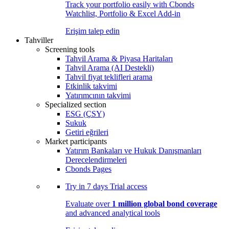
Track your portfolio easily with Cbonds
Watchlist, Portfolio & Excel Add-in
Erişim talep edin
Tahviller
Screening tools
Tahvil Arama & Piyasa Haritaları
Tahvil Arama (AI Destekli)
Tahvil fiyat teklifleri arama
Etkinlik takvimi
Yatırımcının takvimi
Specialized section
ESG (ÇSY)
Sukuk
Getiri eğrileri
Market participants
Yatırım Bankaları ve Hukuk Danışmanları
Derecelendirmeleri
Cbonds Pages
Try in
7 days
Trial access
Evaluate over
1 million global bond coverage
and advanced analytical tools