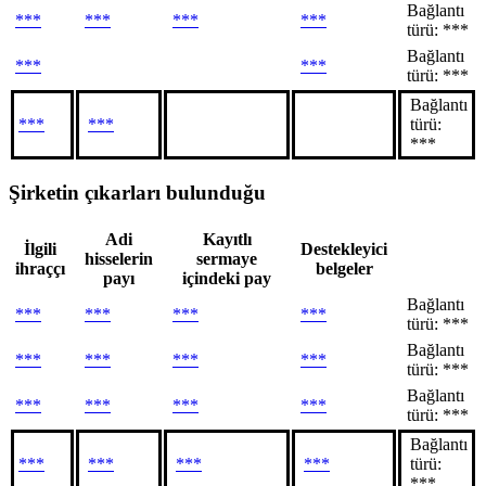
Bağlantı
***
***
***
***
türü: ***
Bağlantı
***
***
türü: ***
Bağlantı
***
***
türü:
***
Şirketin çıkarları bulunduğu
Adi
Kayıtlı
İlgili
Destekleyici
hisselerin
sermaye
ihraççı
belgeler
payı
içindeki pay
Bağlantı
***
***
***
***
türü: ***
Bağlantı
***
***
***
***
türü: ***
Bağlantı
***
***
***
***
türü: ***
Bağlantı
***
***
***
***
türü:
***