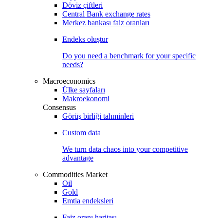
Döviz çiftleri
Central Bank exchange rates
Merkez bankası faiz oranları
Endeks oluştur
Do you need a benchmark for your specific
needs?
Macroeconomics
Ülke sayfaları
Makroekonomi
Consensus
Görüş birliği tahminleri
Custom data
We turn data chaos into your competitive
advantage
Commodities Market
Oil
Gold
Emtia endeksleri
Faiz oranı haritası