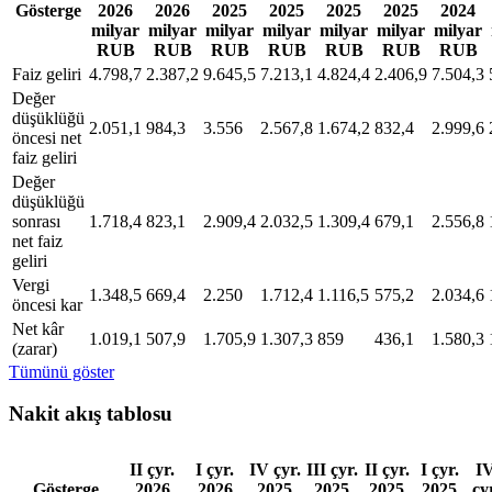
Gösterge
2026
2026
2025
2025
2025
2025
2024
milyar
milyar
milyar
milyar
milyar
milyar
milyar
RUB
RUB
RUB
RUB
RUB
RUB
RUB
Faiz geliri
4.798,7
2.387,2
9.645,5
7.213,1
4.824,4
2.406,9
7.504,3
Değer
düşüklüğü
2.051,1
984,3
3.556
2.567,8
1.674,2
832,4
2.999,6
öncesi net
faiz geliri
Değer
düşüklüğü
sonrası
1.718,4
823,1
2.909,4
2.032,5
1.309,4
679,1
2.556,8
net faiz
geliri
Vergi
1.348,5
669,4
2.250
1.712,4
1.116,5
575,2
2.034,6
öncesi kar
Net kâr
1.019,1
507,9
1.705,9
1.307,3
859
436,1
1.580,3
(zarar)
Tümünü göster
Nakit akış tablosu
II çyr.
I çyr.
IV çyr.
III çyr.
II çyr.
I çyr.
I
Gösterge
2026
2026
2025
2025
2025
2025
çy