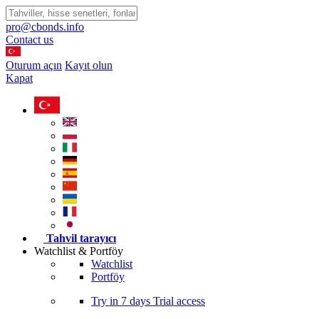
pro@cbonds.info
Contact us
Oturum açın
Kayıt olun
Kapat
Tahvil tarayıcı
Watchlist & Portföy
Watchlist
Portföy
Try in
7 days
Trial access