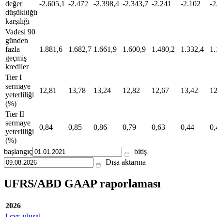
değer
-2.605,1
-2.472
-2.398,4
-2.343,7
-2.241
-2.102
-2
düşüklüğü
karşılığı
Vadesi 90
günden
fazla
1.881,6
1.682,7
1.661,9
1.600,9
1.480,2
1.332,4
1.
geçmiş
krediler
Tier I
sermaye
12,81
13,78
13,24
12,82
12,67
13,42
12
yeterliliği
(%)
Tier II
sermaye
0,84
0,85
0,86
0,79
0,63
0,44
0,
yeterliliği
(%)
başlangıç
bitiş
Dışa aktarma
UFRS/ABD GAAP raporlaması
2026
I çyr. ulusal