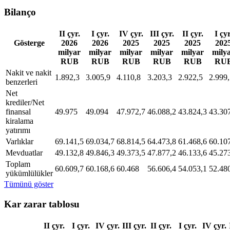
Bilanço
II çyr.
I çyr.
IV çyr.
III çyr.
II çyr.
I çyr
Gösterge
2026
2026
2025
2025
2025
202
milyar
milyar
milyar
milyar
milyar
mily
RUB
RUB
RUB
RUB
RUB
RU
Nakit ve nakit
1.892,3
3.005,9
4.110,8
3.203,3
2.922,5
2.999
benzerleri
Net
krediler/Net
finansal
49.975
49.094
47.972,7
46.088,2
43.824,3
43.30
kiralama
yatırımı
Varlıklar
69.141,5
69.034,7
68.814,5
64.473,8
61.468,6
60.10
Mevduatlar
49.132,8
49.846,3
49.373,5
47.877,2
46.133,6
45.27
Toplam
60.609,7
60.168,6
60.468
56.606,4
54.053,1
52.48
yükümlülükler
Tümünü göster
Kar zarar tablosu
II çyr.
I çyr.
IV çyr.
III çyr.
II çyr.
I çyr.
IV çyr.